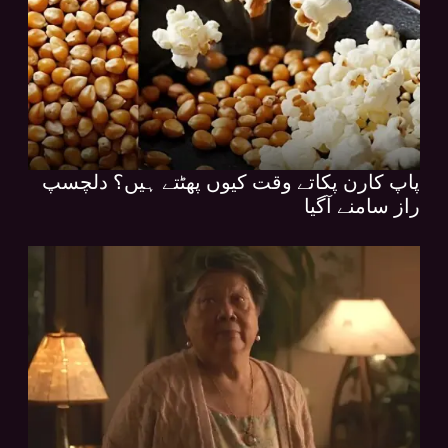
پاپ کارن پکاتے وقت کیوں پھٹتے ہیں؟ دلچسپ
راز سامنے آگیا