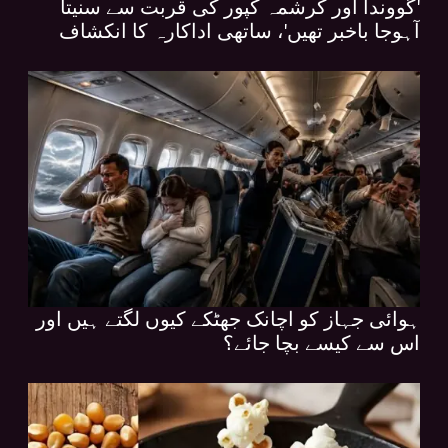
'گووندا اور کرشمہ کپور کی قربت سے سنیتا
آہوجا باخبر تھیں'، ساتھی اداکارہ کا انکشاف
ہوائی جہاز کو اچانک جھٹکے کیوں لگتے ہیں اور
اس سے کیسے بچا جائے؟