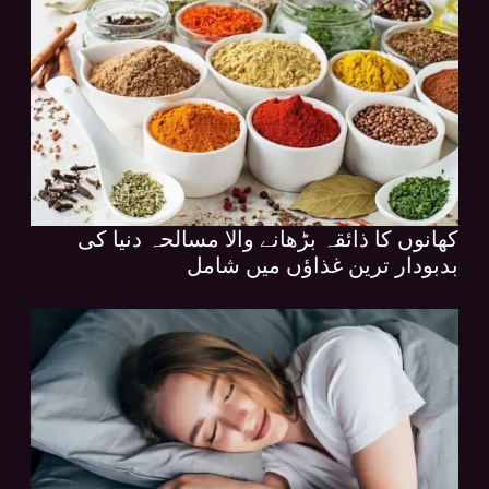
کھانوں کا ذائقہ بڑھانے والا مسالحہ دنیا کی
بدبودار ترین غذاؤں میں شامل