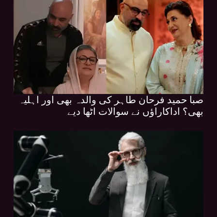
صبا حمید فرحان طاہر کی والدہ بھی اور اہلیہ
بھی؟ اداکاراؤں نے سوالات اٹھا دیے