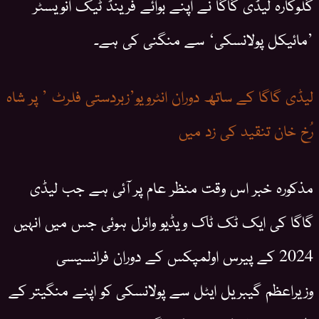
گلوکارہ لیڈی گاگا نے اپنے بوائے فرینڈ ٹیک انویسٹر
’مائیکل پولانسکی‘ سے منگنی کی ہے۔
لیڈی گاگا کے ساتھ دوران انٹرویو’زبردستی فلرٹ ’ پر شاہ
رُخ خان تنقید کی زد میں
مذکورہ خبر اس وقت منظر عام پر آئی ہے جب لیڈی
گاگا کی ایک ٹک ٹاک ویڈیو وائرل ہوئی جس میں انہیں
2024 کے پیرس اولمپکس کے دوران فرانسیسی
وزیراعظم گیبریل ایٹل سے پولانسکی کو اپنے منگیتر کے