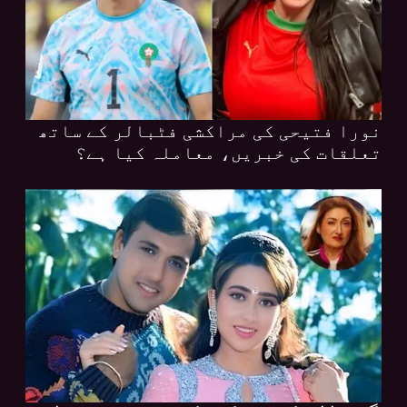
نورا فتیحی کی مراکشی فٹبالر کے ساتھ
تعلقات کی خبریں، معاملہ کیا ہے؟