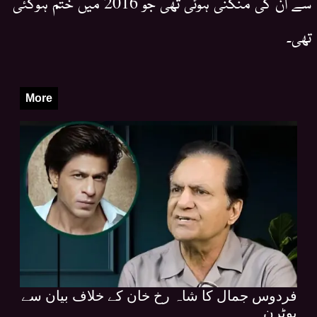
سے ان کی منگنی ہوئی تھی جو 2016 میں ختم ہوگئی
تھی۔
More
فردوس جمال کا شاہ رخ خان کے خلاف بیان سے
یوٹرن