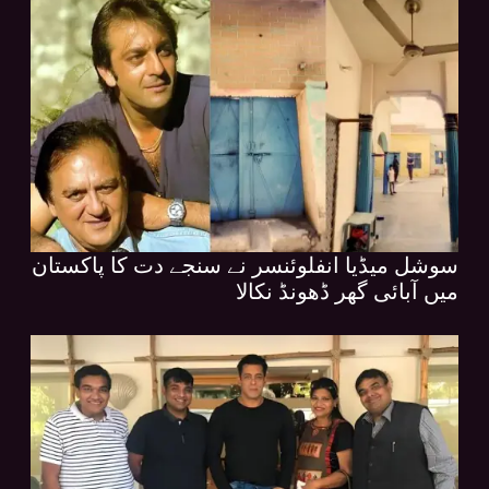
سوشل میڈیا انفلوئنسر نے سنجے دت کا پاکستان
میں آبائی گھر ڈھونڈ نکالا