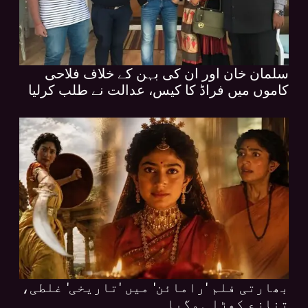
سلمان خان اور ان کی بہن کے خلاف فلاحی
کاموں میں فراڈ کا کیس، عدالت نے طلب کرلیا
بھارتی فلم 'رامائن' میں 'تاریخی' غلطی،
تنازع کھڑا ہوگیا