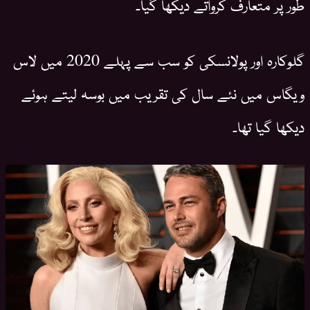
طور پر متعارف کرواتے دیکھا گیا۔
گلوکارہ اور پولانسکی کو سب سے پہلے 2020 میں لاس
ویگاس میں نئے سال کی تقریب میں بوسہ لیتے ہوئے
دیکھا گیا تھا۔