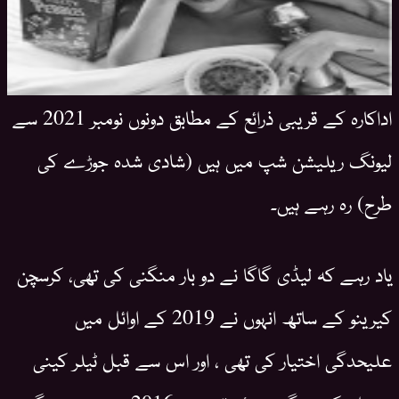
اداکارہ کے قریبی ذرائع کے مطابق دونوں نومبر 2021 سے
لیونگ ریلیشن شپ میں ہیں (شادی شدہ جوڑے کی
طرح) رہ رہے ہیں۔
یاد رہے کہ لیڈی گاگا نے دو بار منگنی کی تھی، کرسچن
کیرینو کے ساتھ انہوں نے 2019 کے اوائل میں
علیحدگی اختیار کی تھی ، اور اس سے قبل ٹیلر کینی