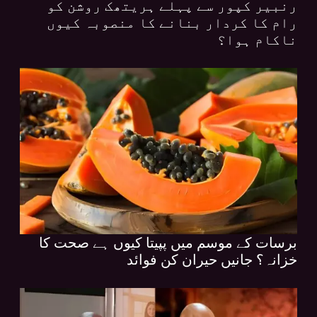
رنبیر کپور سے پہلے ہریتھک روشن کو
رام کا کردار بنانے کا منصوبہ کیوں
ناکام ہوا؟
برسات کے موسم میں پپیتا کیوں ہے صحت کا
خزانہ؟ جانیں حیران کن فوائد