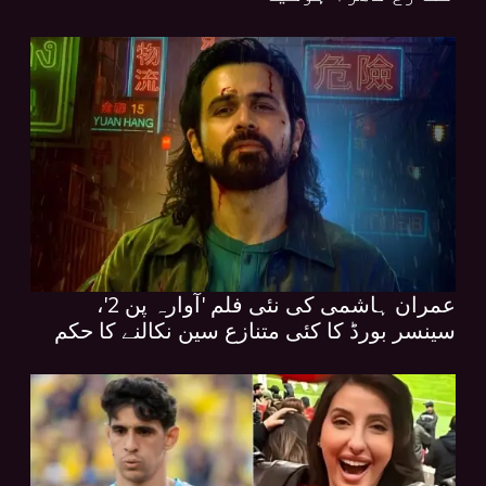
عمران ہاشمی کی نئی فلم 'آوارہ پن 2'،
سینسر بورڈ کا کئی متنازع سین نکالنے کا حکم