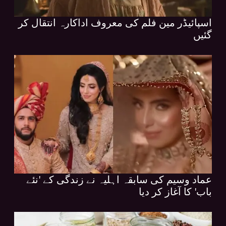
اسپائیڈر مین فلم کی معروف اداکارہ انتقال کر
گئیں
عماد وسیم کی سابقہ اہلیہ نے زندگی کے 'نئے
باب' کا آغاز کر دیا