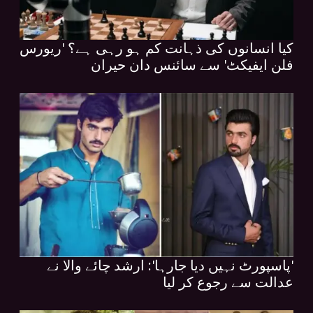
کیا انسانوں کی ذہانت کم ہو رہی ہے؟ 'ریورس
فلن ایفیکٹ' سے سائنس دان حیران
'پاسپورٹ نہیں دیا جارہا': ارشد چائے والا نے
عدالت سے رجوع کر لیا