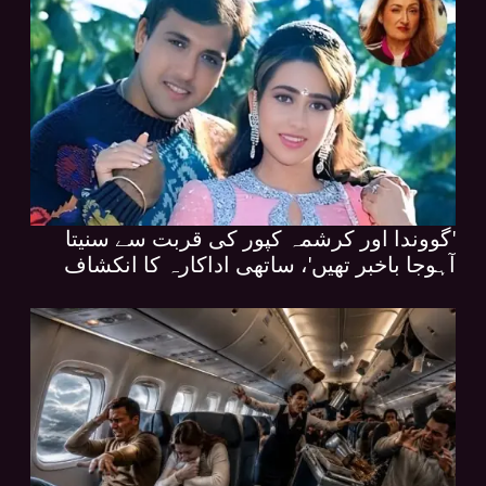
'گووندا اور کرشمہ کپور کی قربت سے سنیتا
آہوجا باخبر تھیں'، ساتھی اداکارہ کا انکشاف