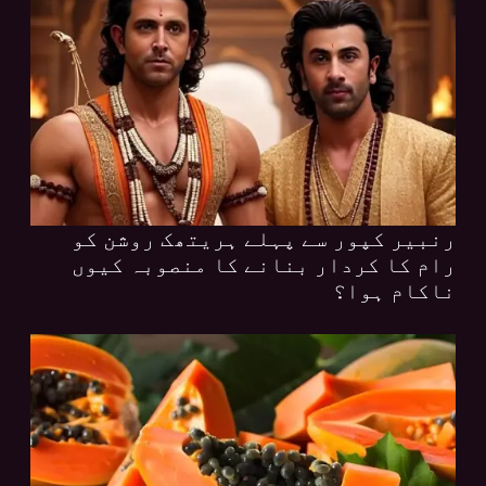
رنبیر کپور سے پہلے ہریتھک روشن کو
رام کا کردار بنانے کا منصوبہ کیوں
ناکام ہوا؟