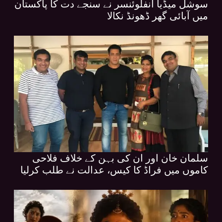
سوشل میڈیا انفلوئنسر نے سنجے دت کا پاکستان
میں آبائی گھر ڈھونڈ نکالا
سلمان خان اور ان کی بہن کے خلاف فلاحی
کاموں میں فراڈ کا کیس، عدالت نے طلب کرلیا