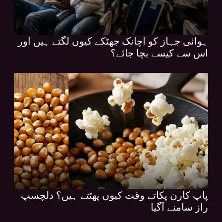
ہوائی جہاز کو اچانک جھٹکے کیوں لگتے ہیں اور
اس سے کیسے بچا جائے؟
پاپ کارن پکاتے وقت کیوں پھٹتے ہیں؟ دلچسپ
راز سامنے آگیا