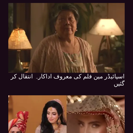
اسپائیڈر مین فلم کی معروف اداکارہ انتقال کر
گئیں