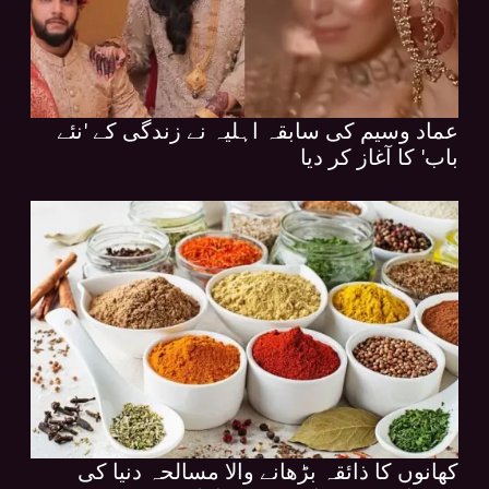
عماد وسیم کی سابقہ اہلیہ نے زندگی کے 'نئے
باب' کا آغاز کر دیا
کھانوں کا ذائقہ بڑھانے والا مسالحہ دنیا کی