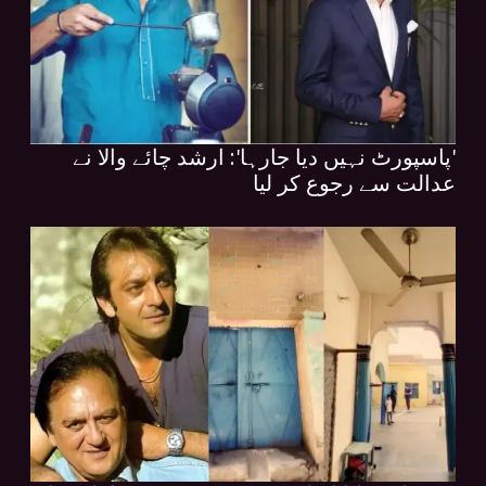
'پاسپورٹ نہیں دیا جارہا': ارشد چائے والا نے
عدالت سے رجوع کر لیا