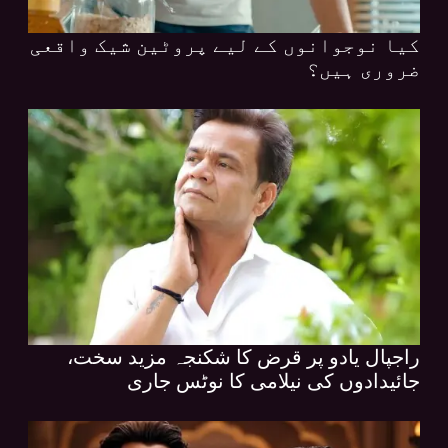
کیا نوجوانوں کے لیے پروٹین شیک واقعی
ضروری ہیں؟
راجپال یادو پر قرض کا شکنجہ مزید سخت،
جائیدادوں کی نیلامی کا نوٹس جاری