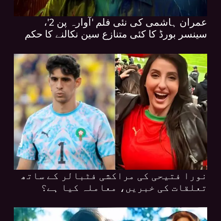
عمران ہاشمی کی نئی فلم 'آوارہ پن 2'،
سینسر بورڈ کا کئی متنازع سین نکالنے کا حکم
نورا فتیحی کی مراکشی فٹبالر کے ساتھ
تعلقات کی خبریں، معاملہ کیا ہے؟