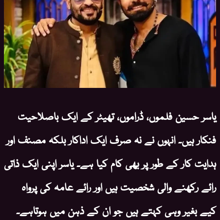
یاسر حسین فلموں، ڈراموں، تھیٹر کے ایک باصلاحیت
فنکار ہیں۔ انہوں نے نہ صرف ایک اداکار بلکہ مصنف اور
ہدایت کار کے طور پر بھی کام کیا ہے۔ یاسر اپنی ایک ذاتی
رائے رکھنے والی شخصیت ہیں اور رائے عامہ کی پرواہ
کیے بغیر وہی کہتے ہیں جو ان کے ذہن میں ہوتاہے۔