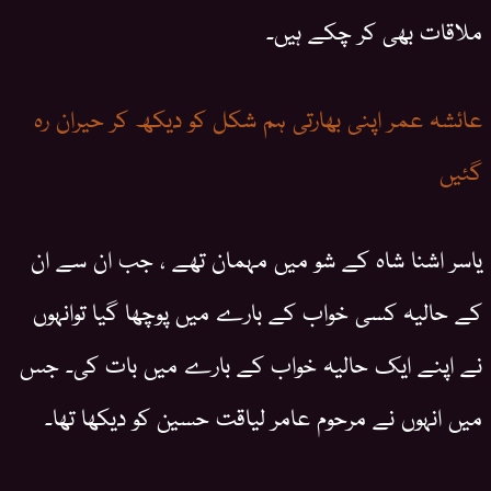
ملاقات بھی کر چکے ہیں۔
عائشہ عمر اپنی بھارتی ہم شکل کو دیکھ کر حیران رہ
گئیں
یاسر اشنا شاہ کے شو میں مہمان تھے ، جب ان سے ان
کے حالیہ کسی خواب کے بارے میں پوچھا گیا توانہوں
نے اپنے ایک حالیہ خواب کے بارے میں بات کی۔ جس
میں انہوں نے مرحوم عامر لیاقت حسین کو دیکھا تھا۔