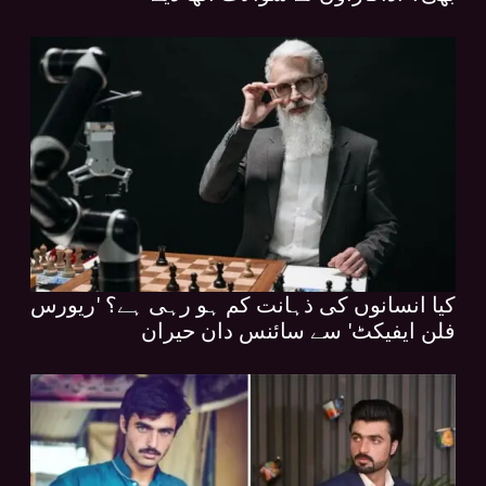
کیا انسانوں کی ذہانت کم ہو رہی ہے؟ 'ریورس
فلن ایفیکٹ' سے سائنس دان حیران