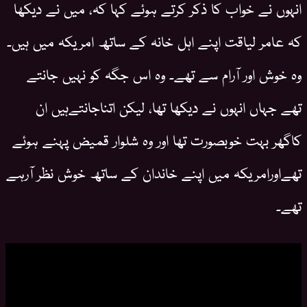
انہوں نے خواب کا ذکر کرتے ہوئے کہا کہ، میں نے دیکھا
کہ عامر لیاقت اپنے اہل خانہ کے ساتھ امریکہ میں ہیں۔
وہ خوش اور آرام سے تھے۔ وہ اس جگہ کو نہیں جانتے
تھے جہاں انہوں نے دیکھا تھا، لیکن اتناجانتےہیں ان
کاگھر بہت خوبصورت تھا اور وہ شلوار قمیض پہنے ہوئے
تھےاورامریکہ میں اپنے خاندان کے ساتھ خوش نظر آرہے
تھے۔