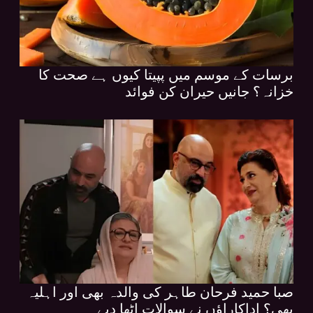
برسات کے موسم میں پپیتا کیوں ہے صحت کا
خزانہ؟ جانیں حیران کن فوائد
صبا حمید فرحان طاہر کی والدہ بھی اور اہلیہ
بھی؟ اداکاراؤں نے سوالات اٹھا دیے