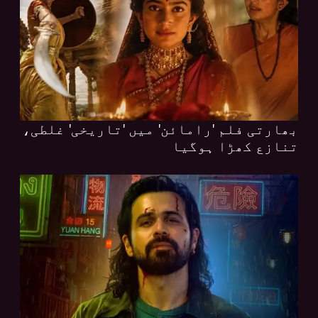
بھارتی فلم 'رامائن' میں 'تاریخی' غلطی،
تنازع کھڑا ہوگیا