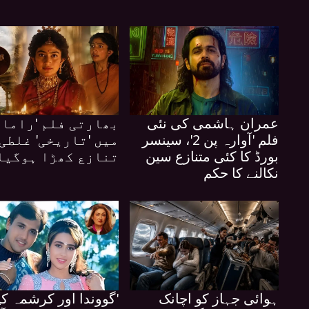
عمران ہاشمی کی نئی
بھارتی فلم 'رامائ
فلم 'آوارہ پن 2'، سینسر
میں 'تاریخی' غلطی
بورڈ کا کئی متنازع سین
تنازع کھڑا ہوگیا
نکالنے کا حکم
ہوائی جہاز کو اچانک
'گووندا اور کرشمہ کپ