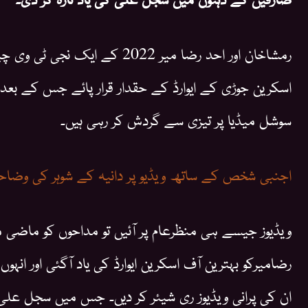
رمشاخان اور احد رضا میر 2022 کے 
اسکرین جوڑی کے ایوارڈ کے حقدار قرار پائے جس کے بعد 
سوشل میڈیا پر تیزی سے گردش کر رہی ہیں۔
اجنبی شخص کے ساتھ ویڈیو پر دانیہ کے شوہر کی وضا
ویڈیوز جیسے ہی منظرعام پر آئیں تو مداحوں کو ماضی
رضامیرکو بہترین آف اسکرین ایوارڈ کی یاد آگئی اور انہ
ان کی پرانی ویڈیوز ری شیئر کر دیں۔ جس میں سجل علی 