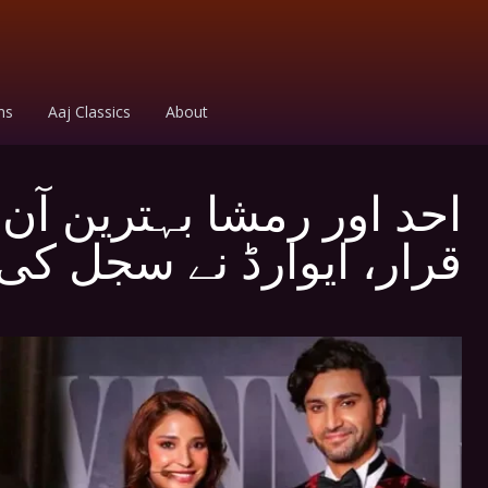
ms
Aaj Classics
About
احد اور رمشا بہترین آ
قرار، ایوارڈ نے سجل کی 