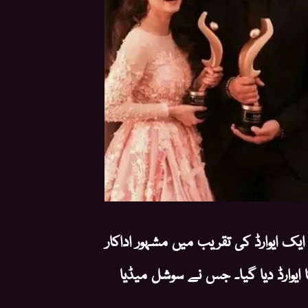
ک ایوارڈ کی تقریب میں مشہور اداکار
 ایوارڈ دیا گیا۔ جس نے سوشل میڈیا