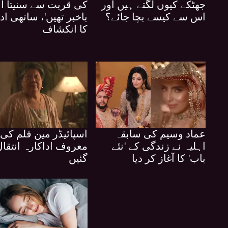
جھٹکے کیوں لگتے ہیں اور
کی قربت سے سنیتا آہ
اس سے کیسے بچا جائے؟
باخبر تھیں'، ساتھی اد
کا انکشاف
عماد وسیم کی سابقہ
اسپائیڈر مین فلم کی
اہلیہ نے زندگی کے 'نئے
معروف اداکارہ انتقال
باب' کا آغاز کر دیا
گئیں