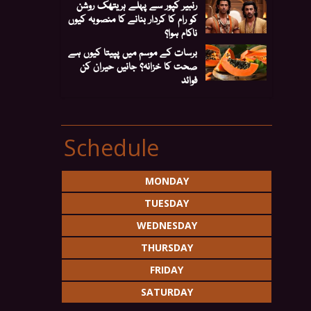
رنبیر کپور سے پہلے ہریتھک روشن
کو رام کا کردار بنانے کا منصوبہ کیوں
ناکام ہوا؟
برسات کے موسم میں پپیتا کیوں ہے
صحت کا خزانہ؟ جانیں حیران کن
فوائد
Schedule
MONDAY
TUESDAY
WEDNESDAY
THURSDAY
FRIDAY
SATURDAY