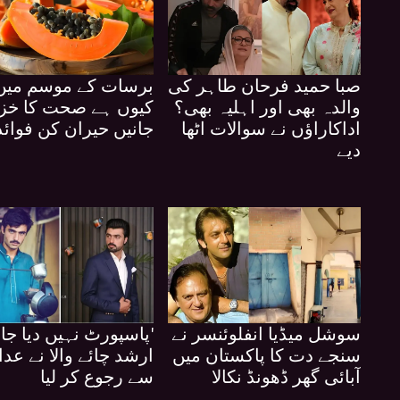
صبا حمید فرحان طاہر کی
برسات کے موسم میں پ
والدہ بھی اور اہلیہ بھی؟
کیوں ہے صحت کا خزا
اداکاراؤں نے سوالات اٹھا
جانیں حیران کن فوائد
دیے
سوشل میڈیا انفلوئنسر نے
'پاسپورٹ نہیں دیا جار
سنجے دت کا پاکستان میں
ارشد چائے والا نے عد
آبائی گھر ڈھونڈ نکالا
سے رجوع کر لیا