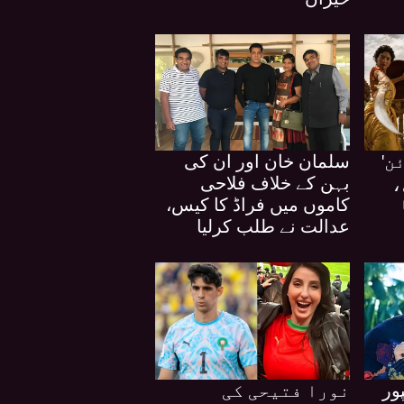
ن'
سلمان خان اور ان کی
،
بہن کے خلاف فلاحی
کاموں میں فراڈ کا کیس،
عدالت نے طلب کرلیا
ور
نورا فتیحی کی