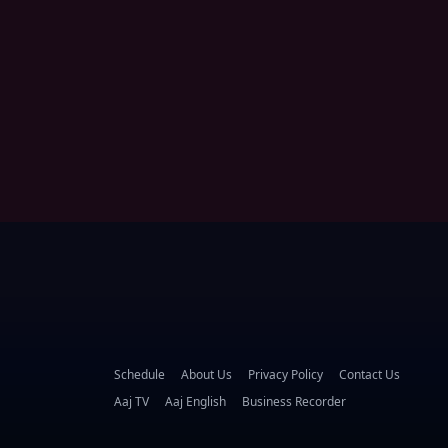
Schedule
About Us
Privacy Policy
Contact Us
Aaj TV
Aaj English
Business Recorder