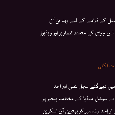
ایک نجی ٹی وی چینل کے ڈرامے کے لیے بہترین آن
اس جوڑی کی متعدد تصاویر اور ویڈیوز
حت آگئی
 میں دیےگئے سجل علی اور احد
وں نے سوشل میڈیا کے مختلف پیجیز پر
اوراحد رضامیر کو بہترین آن اسکرین