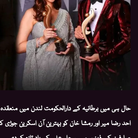
حال ہی میں برطانیہ کے دارالحکومت لندن میں منعقدہ ای
احد رضا میر اور رمشا خان کو بہترین آن اسکرین جوڑی کا
صارفین کے ذہنوں میں سجل علی کی یاد تازہ کر دی۔