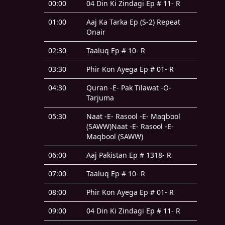
00:00
04 Din Ki Zindagi Ep # 11- R
01:00
Aaj Ka Tarka Ep (S-2) Repeat
Onair
02:30
Taaluq Ep # 10- R
03:30
Phir Kon Ayega Ep # 01- R
04:30
Quran -E- Pak Tilawat -O-
Tarjuma
05:30
Naat -E- Rasool -E- Maqbool
(SAWW)Naat -E- Rasool -E-
Maqbool (SAWW)
06:00
Aaj Pakistan Ep # 1318- R
07:00
Taaluq Ep # 10- R
08:00
Phir Kon Ayega Ep # 01- R
09:00
04 Din Ki Zindagi Ep # 11- R