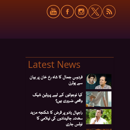
Latest News
فردوس جمال کا شاہ رخ خان پر بیان
سے یوٹرن
کیا نوجوانوں کے لیے پروٹین شیک
واقعی ضروری ہیں؟
راجپال یادو پر قرض کا شکنجہ مزید
سخت، جائیدادوں کی نیلامی کا
نوٹس جاری