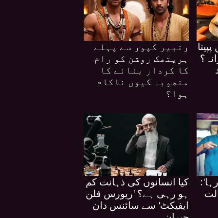
پیتا
رنبیر کپور سے پہلے
نہ؟
ہریتھک روشن کو رام
کا کردار بنانے کا
منصوبہ کیوں ناکام
ہوا؟
ہا':
کیا انسانوں کی ذہانت کم
الت
ہو رہی ہے؟ 'ریورس فلن
ایفیکٹ' سے سائنس دان
حیران