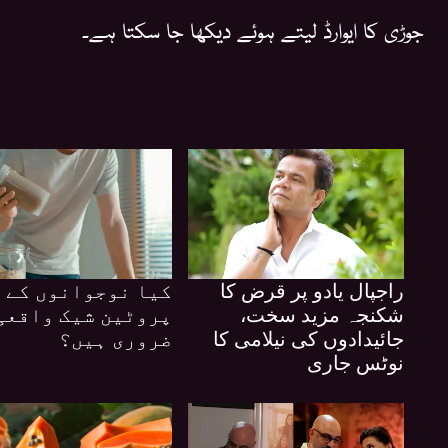
جوڑی کا ایوارڈ لیتے ہوئے دیکھا جا سکتا ہے۔
راجپال یادو پر قرض کا
کیا نوجوانوں کے 
شکنجہ مزید سخت،
پروٹین شیک واقعی
جائیدادوں کی نیلامی کا
ضروری ہیں؟
نوٹس جاری