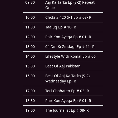
09:30
Aaj Ka Tarka Ep (S-2) Repeat
Onair
10:00
Choki # 420 S-1 Ep # 08- R
11:30
Taaluq Ep # 10- R
12:00
Phir Kon Ayega Ep # 01- R
13:00
04 Din Ki Zindagi Ep # 11- R
14:00
LifeStyle With Komal Ep # 06
15:00
Best Of Aaj Pakistan
16:00
Best Of Aaj Ka Tarka (S-2)
Wednesday Ep- R
17:00
Teri Chahaten Ep # 02- R
18:30
Phir Kon Ayega Ep # 01- R
19:00
The Journalist Ep # 08- R