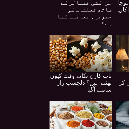
وجا
مراکشی فٹبالر کے
اکارہ
ساتھ تعلقات کی
خبریں، معاملہ کیا
ہے؟
پاپ کارن پکاتے وقت کیوں
 کر
پھٹتے ہیں؟ دلچسپ راز
سامنے آگیا