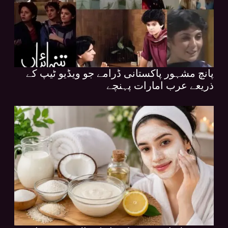
پانچ مشہور پاکستانی ڈرامے جو ویڈیو ٹیپ کے
ذریعے عرب امارات پہنچے