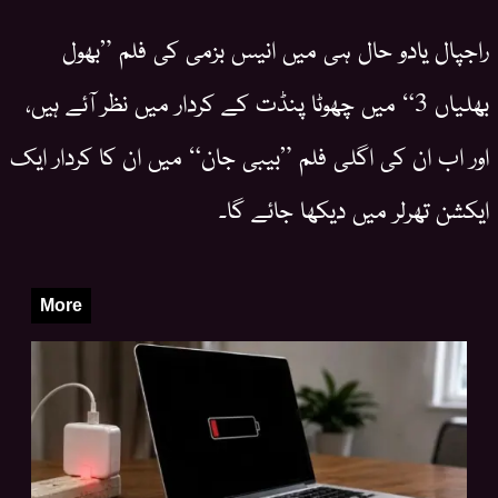
راجپال یادو حال ہی میں انیس بزمی کی فلم ”بھول
بھلیاں 3“ میں چھوٹا پنڈت کے کردار میں نظر آئے ہیں،
اور اب ان کی اگلی فلم ”بیبی جان“ میں ان کا کردار ایک
ایکشن تھرلر میں دیکھا جائے گا۔
More