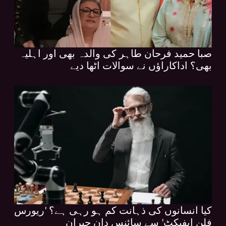
صبا حمید فرحان طاہر کی والدہ بھی اور اہلیہ
بھی؟ اداکاراؤں نے سوالات اٹھا دیے
کیا انسانوں کی ذہانت کم ہو رہی ہے؟ 'ریورس
فلن ایفیکٹ' سے سائنس دان حیران