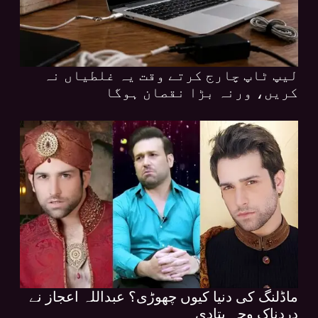
لیپ ٹاپ چارج کرتے وقت یہ غلطیاں نہ
کریں، ورنہ بڑا نقصان ہوگا
ماڈلنگ کی دنیا کیوں چھوڑی؟ عبداللہ اعجاز نے
دردناک وجہ بتادی