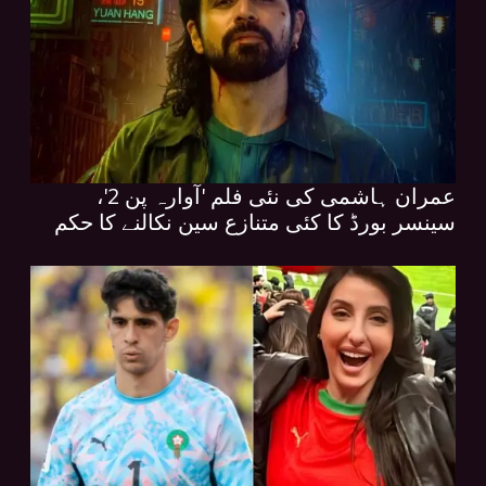
عمران ہاشمی کی نئی فلم 'آوارہ پن 2'،
سینسر بورڈ کا کئی متنازع سین نکالنے کا حکم