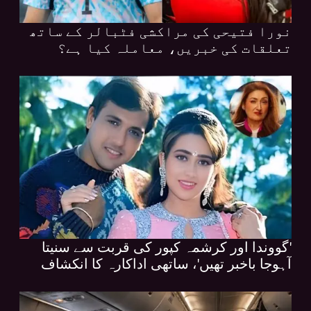
نورا فتیحی کی مراکشی فٹبالر کے ساتھ
تعلقات کی خبریں، معاملہ کیا ہے؟
'گووندا اور کرشمہ کپور کی قربت سے سنیتا
آہوجا باخبر تھیں'، ساتھی اداکارہ کا انکشاف