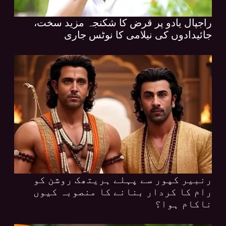
راجپال یادو پر قرض کا شکنجہ مزید سخت،
جائیدادوں کی نیلامی کا نوٹس جاری
رنبیر کپور سے پہلے ہریتھک روشن کو
رام کا کردار بنانے کا منصوبہ کیوں
ناکام ہوا؟