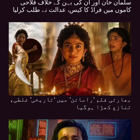
سلمان خان اور ان کی بہن کے خلاف فلاحی
کاموں میں فراڈ کا کیس، عدالت نے طلب کرلیا
بھارتی فلم 'رامائن' میں 'تاریخی' غلطی،
تنازع کھڑا ہوگیا