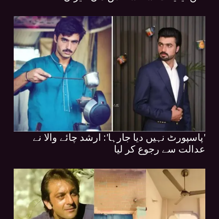
'پاسپورٹ نہیں دیا جارہا': ارشد چائے والا نے
عدالت سے رجوع کر لیا