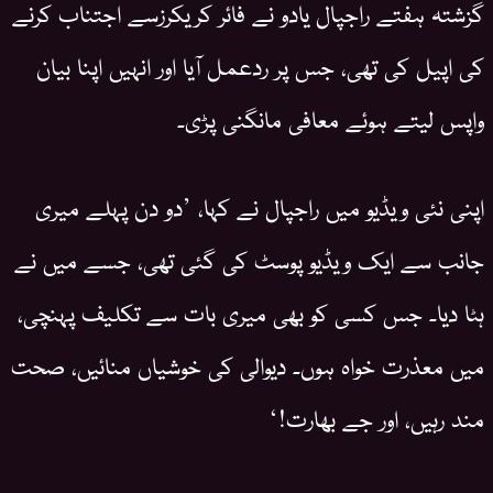
گزشتہ ہفتے راجپال یادو نے فائر کریکرزسے اجتناب کرنے
کی اپیل کی تھی، جس پر ردعمل آیا اور انہیں اپنا بیان
واپس لیتے ہوئے معافی مانگنی پڑی۔
اپنی نئی ویڈیو میں راجپال نے کہا، ’دو دن پہلے میری
جانب سے ایک ویڈیو پوسٹ کی گئی تھی، جسے میں نے
ہٹا دیا۔ جس کسی کو بھی میری بات سے تکلیف پہنچی،
میں معذرت خواہ ہوں۔ دیوالی کی خوشیاں منائیں، صحت
مند رہیں، اور جے بھارت!‘