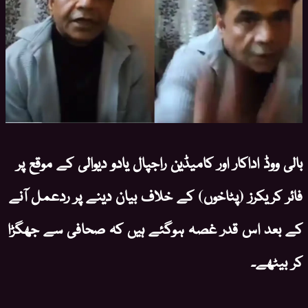
بالی ووڈ اداکار اور کامیڈین راجپال یادو دیوالی کے موقع پر
فائر کریکرز (پٹاخوں) کے خلاف بیان دینے پر ردعمل آنے
کے بعد اس قدر غصہ ہوگئے ہیں کہ صحافی سے جھگڑا
کر بیٹھے۔