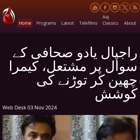
Aaj
Home
Programs
Latest
Telefilms
Classics
About
راجپال یادو صحافی کے
سوال پر مشتعل، کیمرا
چھین کر توڑنے کی
کوشش
Web Desk
03 Nov 2024