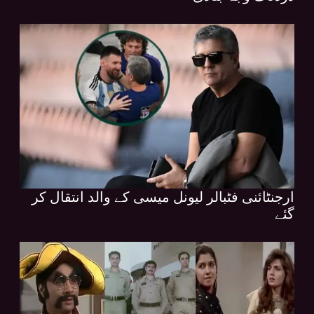
ارجنٹائنی فٹبالر لیونل میسی کے والد انتقال کر
گئے