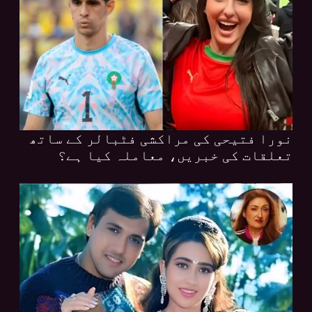
نورا فتیحی کی مراکشی فٹبالر کے ساتھ
تعلقات کی خبریں، معاملہ کیا ہے؟