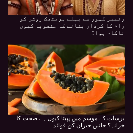
رنبیر کپور سے پہلے ہریتھک روشن کو
رام کا کردار بنانے کا منصوبہ کیوں
ناکام ہوا؟
برسات کے موسم میں پپیتا کیوں ہے صحت کا
خزانہ؟ جانیں حیران کن فوائد