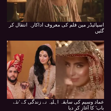
اسپائیڈر مین فلم کی معروف اداکارہ انتقال کر
گئیں
عماد وسیم کی سابقہ اہلیہ نے زندگی کے 'نئے
باب' کا آغاز کر دیا