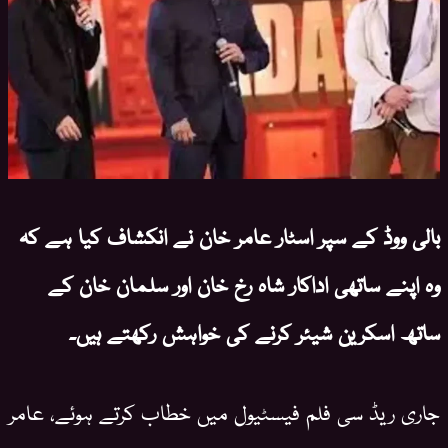
بالی ووڈ کے سپر اسٹار عامر خان نے انکشاف کیا ہے کہ
وہ اپنے ساتھی اداکار شاہ رخ خان اور سلمان خان کے
ساتھ اسکرین شیئر کرنے کی خواہش رکھتے ہیں۔
جاری ریڈ سی فلم فیسٹیول میں خطاب کرتے ہوئے، عامر