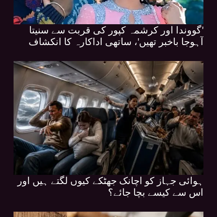
'گووندا اور کرشمہ کپور کی قربت سے سنیتا
آہوجا باخبر تھیں'، ساتھی اداکارہ کا انکشاف
ہوائی جہاز کو اچانک جھٹکے کیوں لگتے ہیں اور
اس سے کیسے بچا جائے؟