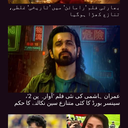
بھارتی فلم 'رامائن' میں 'تاریخی' غلطی،
تنازع کھڑا ہوگیا
عمران ہاشمی کی نئی فلم 'آوارہ پن 2'،
سینسر بورڈ کا کئی متنازع سین نکالنے کا حکم