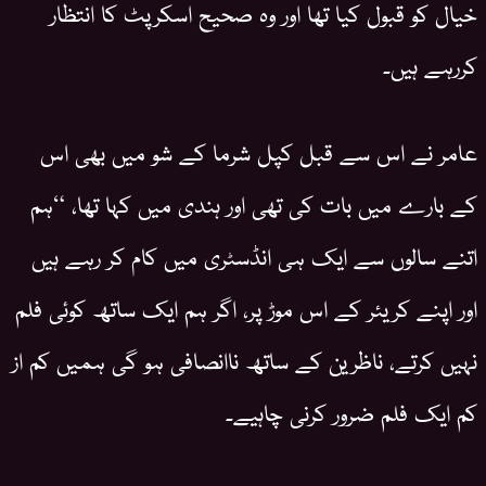
خیال کو قبول کیا تھا اور وہ صحیح اسکرپٹ کا انتظار
کررہے ہیں۔
عامر نے اس سے قبل کپل شرما کے شو میں بھی اس
کے بارے میں بات کی تھی اور ہندی میں کہا تھا، “ہم
اتنے سالوں سے ایک ہی انڈسٹری میں کام کر رہے ہیں
اور اپنے کریئر کے اس موڑ پر، اگر ہم ایک ساتھ کوئی فلم
نہیں کرتے، ناظرین کے ساتھ ناانصافی ہو گی ہمیں کم از
کم ایک فلم ضرور کرنی چاہیے۔