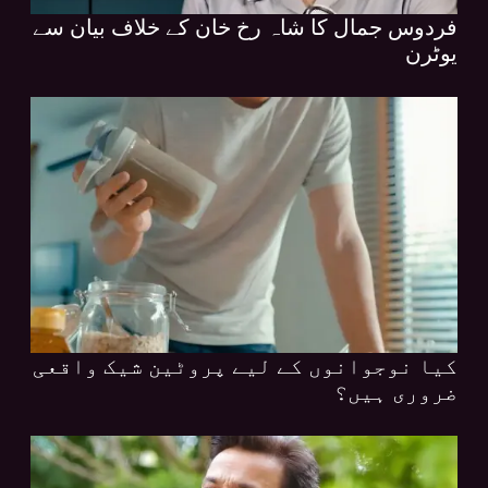
فردوس جمال کا شاہ رخ خان کے خلاف بیان سے
یوٹرن
کیا نوجوانوں کے لیے پروٹین شیک واقعی
ضروری ہیں؟