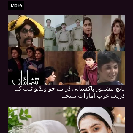
More
پانچ مشہور پاکستانی ڈرامے جو ویڈیو ٹیپ کے
ذریعے عرب امارات پہنچے