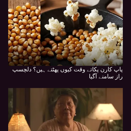
پاپ کارن پکاتے وقت کیوں پھٹتے ہیں؟ دلچسپ
راز سامنے آگیا