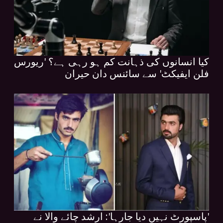
کیا انسانوں کی ذہانت کم ہو رہی ہے؟ 'ریورس
فلن ایفیکٹ' سے سائنس دان حیران
'پاسپورٹ نہیں دیا جارہا': ارشد چائے والا نے