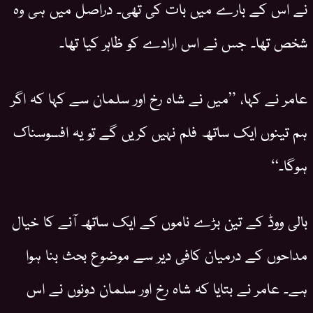
نے اس کے بارے میں بات کی تھی۔ دراصل میں ہی وہ
شخص تھا۔ جس نے اس ارادے کو ظاہر کیا تھا۔
عامر نے کہا، ”میں نے شاہ رخ اور سلمان سے کہا کہ اگر
ہم تینوں ایک ساتھ فلم نہیں کریں گے تو یہ افسوسناک
ہوگا۔“
بالی ووڈ کے تین بڑے ناموں کے ایک ساتھ آنے کا خیال
مداحوں کے درمیان کافی دیر سے موضوع بحث بنا ہوا
ہے۔ عامر نے بتایا کہ شاہ رخ اور سلمان دونوں نے اس