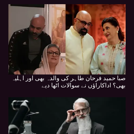
صبا حمید فرحان طاہر کی والدہ بھی اور اہلیہ
بھی؟ اداکاراؤں نے سوالات اٹھا دیے