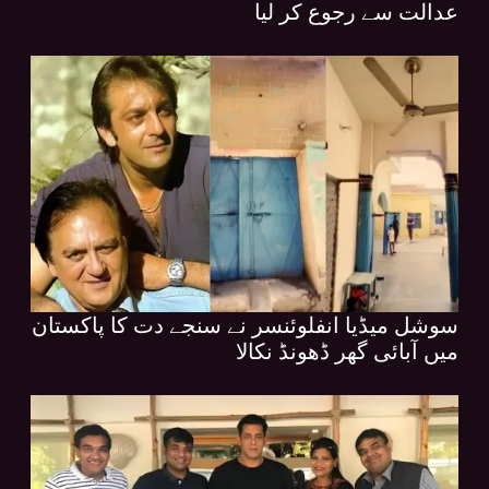
عدالت سے رجوع کر لیا
سوشل میڈیا انفلوئنسر نے سنجے دت کا پاکستان
میں آبائی گھر ڈھونڈ نکالا