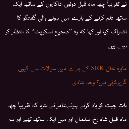
نے تقریباً چھ ماہ قبل دونوں اداکاروں کے ساتھ ایک
ساتھ فلم کرنے کے بارے میں ہونے والی گفتگو کا
اشتراک کیا اور کہا کہ وہ ”صحیح اسکرپٹ“ کا انتظار کر
رہے ہیں۔
ماہرہ خان SRK کے بارے میں سوالات سے کیوں
گریزکرتی ہیں؟ وجہ بتادی
بات چیت کو یاد کرتے ہوئےعامر نے بتایا کہ تقریباً چھ
ماہ قبل شاہ رخ، سلمان اور میں ایک ساتھ تھے اور ہم