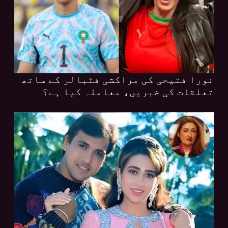
نورا فتیحی کی مراکشی فٹبالر کے ساتھ
تعلقات کی خبریں، معاملہ کیا ہے؟