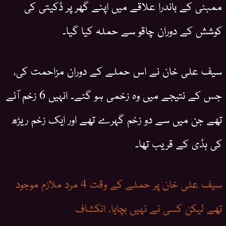
ممبئی کے باندرا علاقے میں اپنے گھر پر ڈکیتی کی
کوشش کے دوران چاقو سے حملہ کیا گیا۔
سیف علی خان نے اس حملے کے دوران مزاحمت کی،
جس کے نتیجے میں وہ زخمی ہو گئے۔ انہیں 6 زخم آئے
تھے جن میں سے دو زخم گہرے تھے اور ایک زخم ریڑھ
کی ہڈی کے قریب تھا۔
سیف علی خان پر حملے کے وقت 4 مرد ملازم موجود
تھے لیکن کسی نے نہیں بچایا، انکشاف