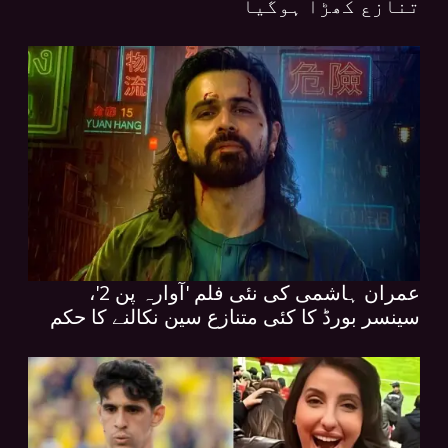
تنازع کھڑا ہوگیا
عمران ہاشمی کی نئی فلم 'آوارہ پن 2'،
سینسر بورڈ کا کئی متنازع سین نکالنے کا حکم