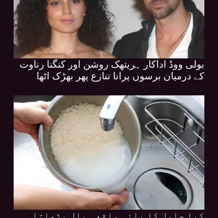
بولی ووڈ اداکار ہریتھک روشن اور کنگنا رناوت
کے درمیان برسوں پرانا تنازع پھر بھڑک اٹھا
کیا چاول کا پانی واقعی بال بڑھاتا