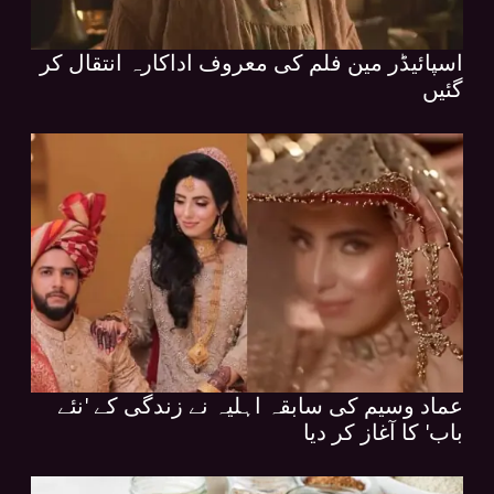
اسپائیڈر مین فلم کی معروف اداکارہ انتقال کر
گئیں
عماد وسیم کی سابقہ اہلیہ نے زندگی کے 'نئے
باب' کا آغاز کر دیا