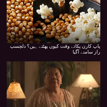
پاپ کارن پکاتے وقت کیوں پھٹتے ہیں؟ دلچسپ
راز سامنے آگیا