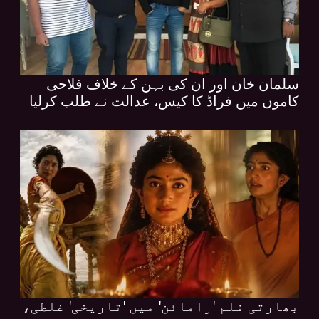
سلمان خان اور ان کی بہن کے خلاف فلاحی
کاموں میں فراڈ کا کیس، عدالت نے طلب کرلیا
بھارتی فلم 'رامائن' میں 'تاریخی' غلطی،