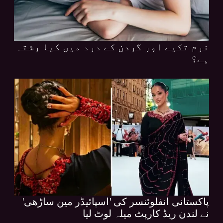
نرم تکیے اور گردن کے درد میں کیا رشتہ
ہے؟
پاکستانی انفلوئنسر کی 'اسپائیڈر مین ساڑھی'
نے لندن ریڈ کارپٹ میلہ لوٹ لیا