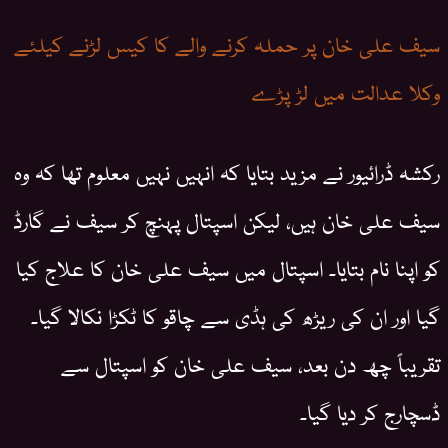
سیف علی خان پر حملہ کرنے والے کا کیس لڑنے کیلئے
وکلا عدالت میں لڑ پڑے
رکشہ ڈرائیور نے مزید بتایا کہ انہیں نہیں معلوم تھا کہ وہ
سیف علی خان ہیں، لیکن اسپتال پہنچ کر سیف نے گارڈ
کو اپنا نام بتایا۔ اسپتال میں سیف علی خان کا علاج کیا
گیا اور ان کی ریڑھ کی ہڈی سے چاقو کا ٹکڑا نکالا گیا۔
تقریباً چھ دن بعد، سیف علی خان کو اسپتال سے
ڈسچارج کر دیا گیا۔