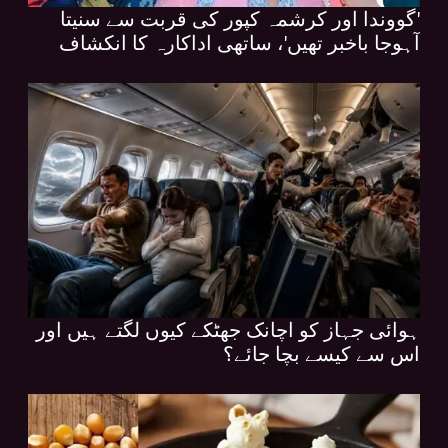
'گووندا اور کرشمہ کپور کی قربت سے سنیتا
آہوجا باخبر تھیں'، ساتھی اداکارہ کا انکشاف
ہوائی جہاز کو اچانک جھٹکے کیوں لگتے ہیں اور
اس سے کیسے بچا جائے؟