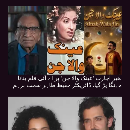
بغیر اجازت 'عینک والا جن' پر اے آئی فلم بنانا
مہنگا پڑ گیا، ڈائریکٹر حفیظ طاہر سخت برہم