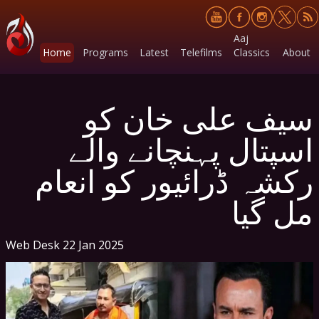
Aaj
Home
Programs
Latest
Telefilms
Classics
About
سیف علی خان کو
اسپتال پہنچانے والے
رکشہ ڈرائیور کو انعام
مل گیا
Web Desk
22 Jan 2025