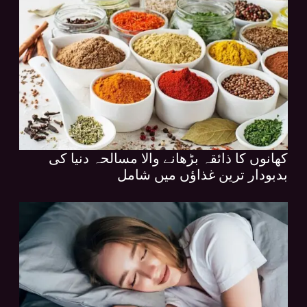
کھانوں کا ذائقہ بڑھانے والا مسالحہ دنیا کی
بدبودار ترین غذاؤں میں شامل