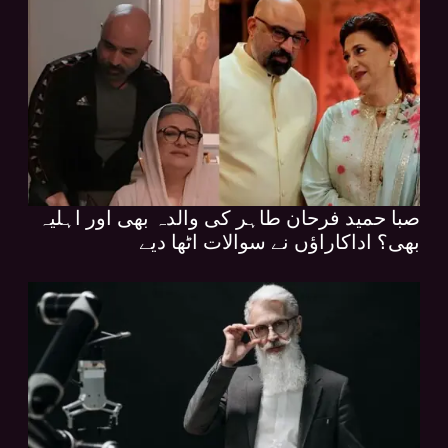
صبا حمید فرحان طاہر کی والدہ بھی اور اہلیہ
بھی؟ اداکاراؤں نے سوالات اٹھا دیے