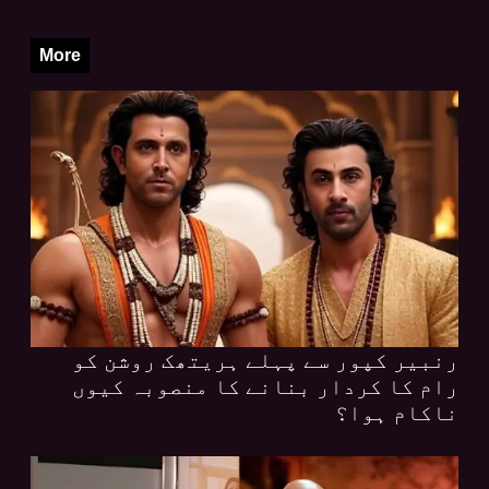
More
رنبیر کپور سے پہلے ہریتھک روشن کو
رام کا کردار بنانے کا منصوبہ کیوں
ناکام ہوا؟