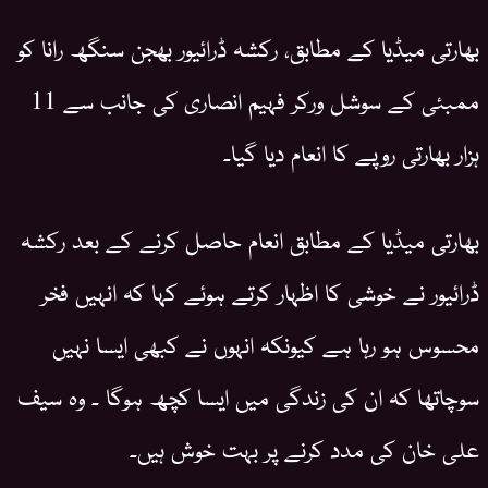
بھارتی میڈیا کے مطابق، رکشہ ڈرائیور بھجن سنگھ رانا کو
ممبئی کے سوشل ورکر فہیم انصاری کی جانب سے 11
ہزار بھارتی روپے کا انعام دیا گیا۔
بھارتی میڈیا کے مطابق انعام حاصل کرنے کے بعد رکشہ
ڈرائیور نے خوشی کا اظہار کرتے ہوئے کہا کہ انہیں فخر
محسوس ہو رہا ہے کیونکہ انہوں نے کبھی ایسا نہیں
سوچاتھا کہ ان کی زندگی میں ایسا کچھ ہوگا ۔ وہ سیف
علی خان کی مدد کرنے پر بہت خوش ہیں۔