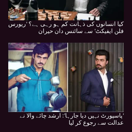
کیا انسانوں کی ذہانت کم ہو رہی ہے؟ 'ریورس
فلن ایفیکٹ' سے سائنس دان حیران
'پاسپورٹ نہیں دیا جارہا': ارشد چائے والا نے
عدالت سے رجوع کر لیا