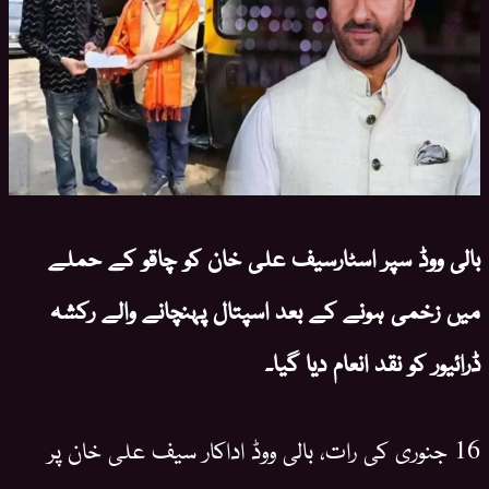
بالی ووڈ سپر اسٹارسیف علی خان کو چاقو کے حملے
میں زخمی ہونے کے بعد اسپتال پہنچانے والے رکشہ
ڈرائیور کو نقد انعام دیا گیا۔
16 جنوری کی رات، بالی ووڈ اداکار سیف علی خان پر