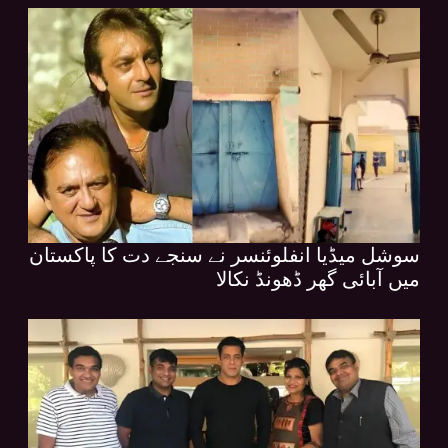
سوشل میڈیا انفلوئنسر نے سنجے دت کا پاکستان
میں آبائی گھر ڈھونڈ نکالا