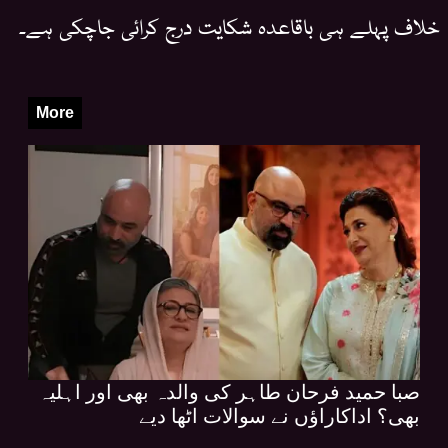
خلاف پہلے ہی باقاعدہ شکایت درج کرائی جاچکی ہے۔
More
صبا حمید فرحان طاہر کی والدہ بھی اور اہلیہ
بھی؟ اداکاراؤں نے سوالات اٹھا دیے