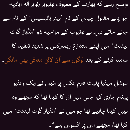
واضح رہے کہ بھارت کے معروف یوٹیوبر رنویر الہٰ آبادیہ،
جو اپنے مقبول چینل کے نام ’بیئر بائیسپس‘ کے نام سے
جانے جاتے ہیں، نے یوٹیوب کے مزاحیہ شو ’انڈیاز گوٹ
لیٹنٹ‘ میں اپنے متنازع ریمارکس پر شدید تنقید کا
سامنا کرنے کے بعد
لوگوں سے آن لائن معافی بھی مانگی
۔
سوشل میڈیا پلیٹ فارم ایکس پر انہوں نے ایک ویڈیو
پیغام جاری کیا جس میں ان کا کہنا تھا کہ مجھے وہ
نہیں کہنا چاہیے تھا جو میں نے ’انڈیاز گوٹ لیٹنٹ‘ میں
کہا تھا، مجھے اس پر افسوس ہے“۔