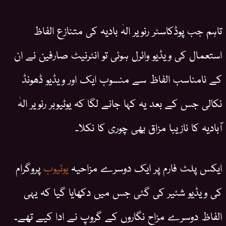
تاہم جب پوڈکاسٹر رنویر الہٰ بادیہ کی متنازع الفاظ
استعمال کی ویڈیو وائرل ہوئی تو انٹرنیٹ صارفین نے ان
کے نامناسب الفاظ سے منسوب ایک اور ویڈیو ڈھونڈ
نکالی جس کے بعد یہ کہا جانے لگا کہ یوٹیوبر رنویر الہٰ
آبادیہ کا نازیبا مزاق بھی چوری کا نکلا۔
ایکس پلٹ فارم پر ایک دوسرے مزاحیہ
یوٹیوب
پروگرام
کی ویڈیو شئیر کی گئی جس میں دکھایا گیا کہ یہی
الفاظ دوسرے مزاح نگاروں کے گروپ نے ادا کیے تھے۔