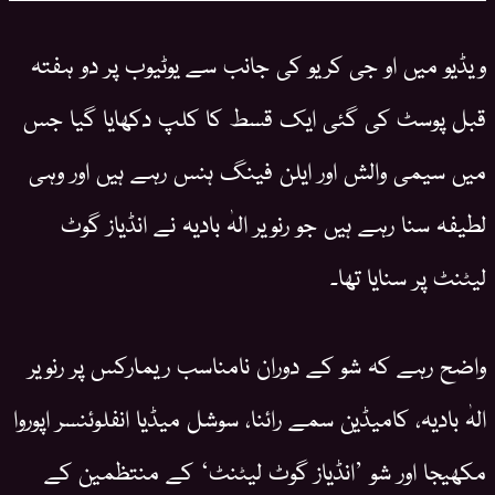
ویڈیو میں او جی کریو کی جانب سے یوٹیوب پر دو ہفتہ
قبل پوسٹ کی گئی ایک قسط کا کلپ دکھایا گیا جس
میں سیمی والش اور ایلن فینگ ہنس رہے ہیں اور وہی
لطیفہ سنا رہے ہیں جو رنویر الہٰ بادیہ نے انڈیاز گوٹ
لیٹنٹ پر سنایا تھا۔
واضح رہے کہ شو کے دوران نامناسب ریمارکس پر رنویر
الہٰ بادیہ، کامیڈین سمے رائنا، سوشل میڈیا انفلوئنسر اپوروا
مکھیجا اور شو ’انڈیاز گوٹ لیٹنٹ‘ کے منتظمین کے