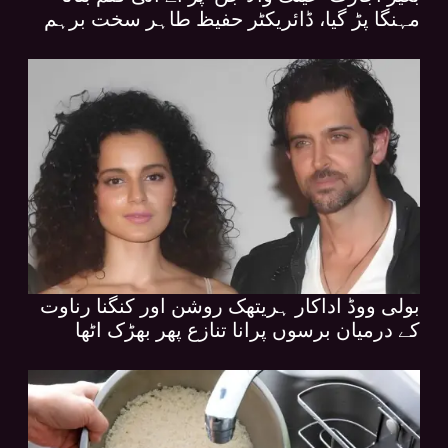
مہنگا پڑ گیا، ڈائریکٹر حفیظ طاہر سخت برہم
بولی ووڈ اداکار ہریتھک روشن اور کنگنا رناوت
کے درمیان برسوں پرانا تنازع پھر بھڑک اٹھا