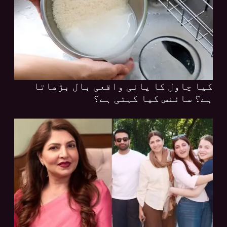
کیا چاول کا پانی واقعی بال بڑھاتا
ہے؟ سائنس کیا کہتی ہے؟