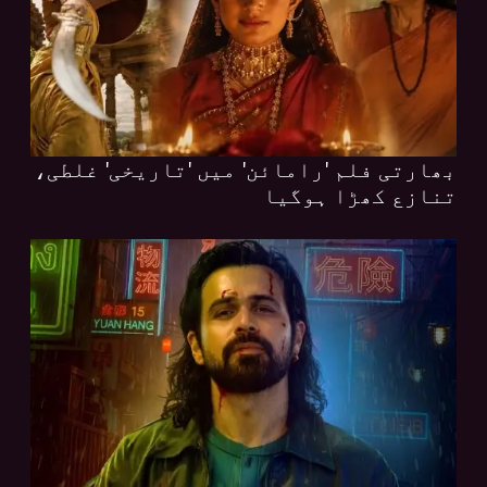
بھارتی فلم 'رامائن' میں 'تاریخی' غلطی،
تنازع کھڑا ہوگیا