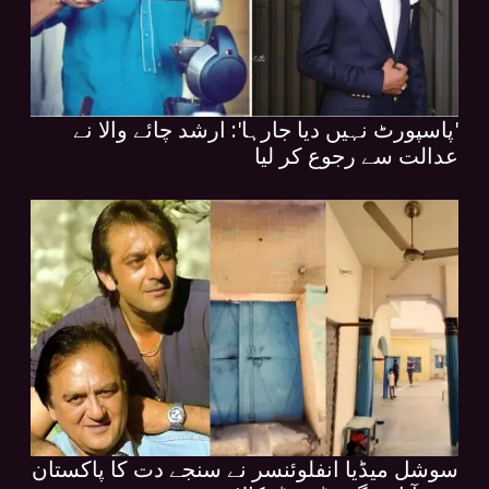
'پاسپورٹ نہیں دیا جارہا': ارشد چائے والا نے
عدالت سے رجوع کر لیا
سوشل میڈیا انفلوئنسر نے سنجے دت کا پاکستان