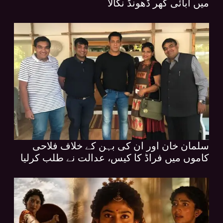
میں آبائی گھر ڈھونڈ نکالا
سلمان خان اور ان کی بہن کے خلاف فلاحی
کاموں میں فراڈ کا کیس، عدالت نے طلب کرلیا