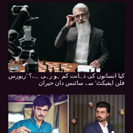
کیا انسانوں کی ذہانت کم ہو رہی ہے؟ 'ریورس
فلن ایفیکٹ' سے سائنس دان حیران