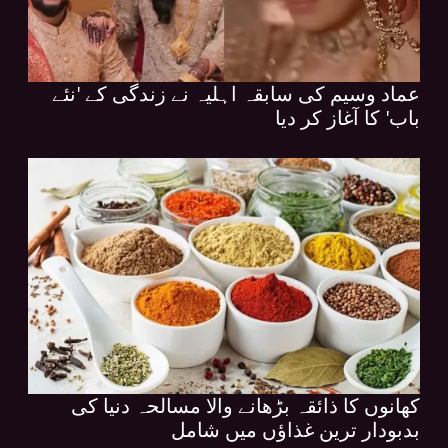
عماد وسیم کی سابقہ اہلیہ نے زندگی کے 'نئے
باب' کا آغاز کر دیا
کھانوں کا ذائقہ بڑھانے والا مسالحہ دنیا کی
بدبودار ترین غذاؤں میں شامل