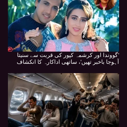
'گووندا اور کرشمہ کپور کی قربت سے سنیتا
آہوجا باخبر تھیں'، ساتھی اداکارہ کا انکشاف