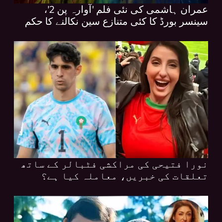
عمران ہاشمی کی نئی فلم 'آوارہ پن 2'،
سینسر بورڈ کا کئی متنازع سین نکالنے کا حکم
نورا فتیحی کی مراکشی فٹبالر کے ساتھ
تعلقات کی خبریں، معاملہ کیا ہے؟