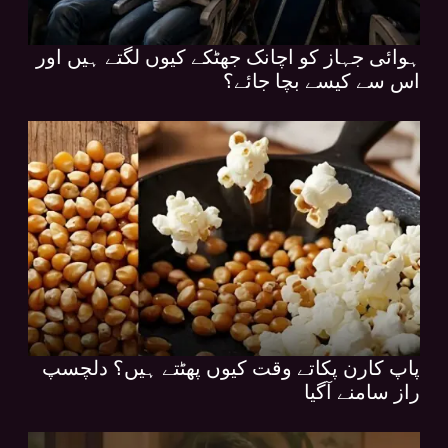
ہوائی جہاز کو اچانک جھٹکے کیوں لگتے ہیں اور
اس سے کیسے بچا جائے؟
پاپ کارن پکاتے وقت کیوں پھٹتے ہیں؟ دلچسپ
راز سامنے آگیا