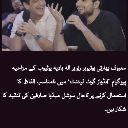
معروف بھارتی یوٹیوبر رنویر الہٰ بادیہ یوٹیوب کے مزاحیہ
پروگرام ’انڈیاز گوٹ لیٹنٹ‘ میں نامناسب الفاظ کا
استعمال کرنے پر تاحال سوشل میڈیا صارفین کی تنقید کا
شکار ہیں۔