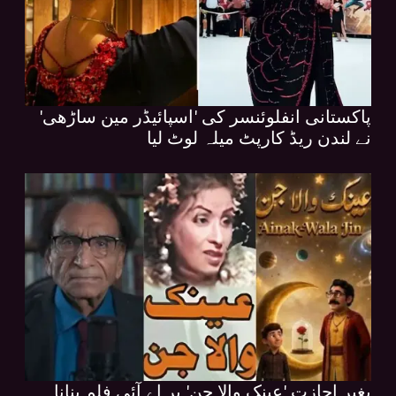
پاکستانی انفلوئنسر کی 'اسپائیڈر مین ساڑھی'
نے لندن ریڈ کارپٹ میلہ لوٹ لیا
بغیر اجازت 'عینک والا جن' پر اے آئی فلم بنانا