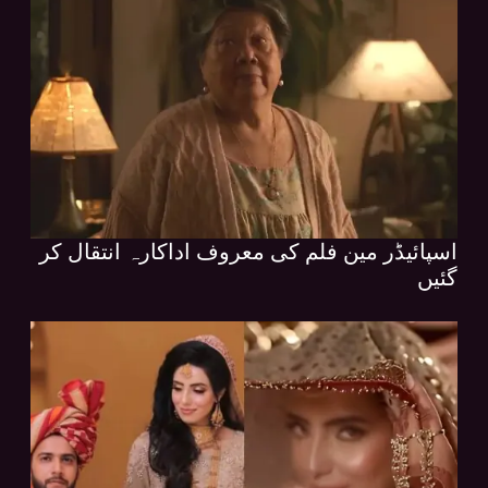
اسپائیڈر مین فلم کی معروف اداکارہ انتقال کر
گئیں