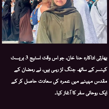
بھارتی اداکارہ حنا خان، جو اس وقت اسٹیج 3 بریسٹ
کینسر کے ساتھ جنگ لڑ رہی ہیں، نے رمضان کے
مقدس مہینے میں عمرہ کی سعادت حاصل کر کے
ایک روحانی سفر کا آغاز کیا۔