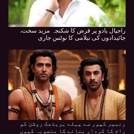
راجپال یادو پر قرض کا شکنجہ مزید سخت،
جائیدادوں کی نیلامی کا نوٹس جاری
رنبیر کپور سے پہلے ہریتھک روشن کو
رام کا کردار بنانے کا منصوبہ کیوں