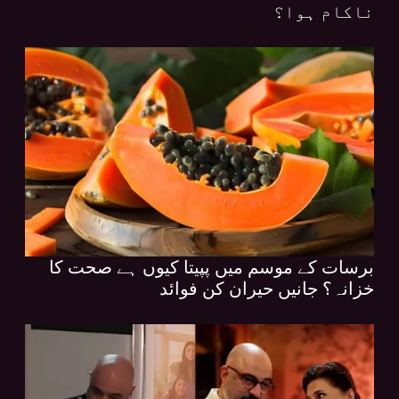
ناکام ہوا؟
برسات کے موسم میں پپیتا کیوں ہے صحت کا
خزانہ؟ جانیں حیران کن فوائد