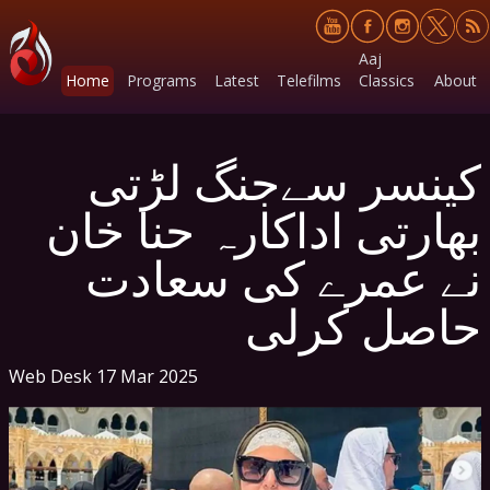
Aaj
Home
Programs
Latest
Telefilms
Classics
About
کینسر سےجنگ لڑتی
بھارتی اداکارہ حنا خان
نے عمرے کی سعادت
حاصل کرلی
Web Desk
17 Mar 2025