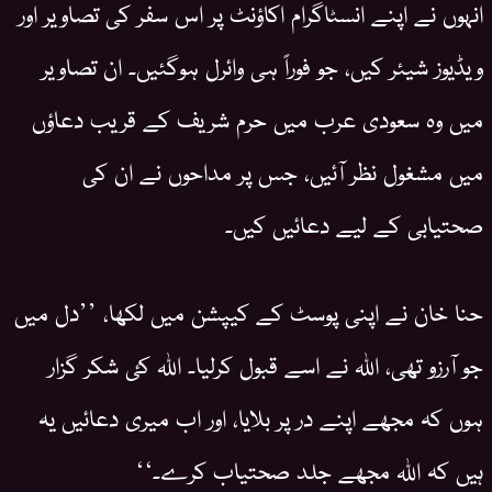
انہوں نے اپنے انسٹاگرام اکاؤنٹ پر اس سفر کی تصاویر اور
ویڈیوز شیئر کیں، جو فوراً ہی وائرل ہوگئیں۔ ان تصاویر
میں وہ سعودی عرب میں حرم شریف کے قریب دعاؤں
میں مشغول نظر آئیں، جس پر مداحوں نے ان کی
صحتیابی کے لیے دعائیں کیں۔
حنا خان نے اپنی پوسٹ کے کیپشن میں لکھا، ’’دل میں
جو آرزو تھی، اللہ نے اسے قبول کرلیا۔ اللہ کئ شکر گزار
ہوں کہ مجھے اپنے در پر بلایا، اور اب میری دعائیں یہ
ہیں کہ اللہ مجھے جلد صحتیاب کرے۔‘‘