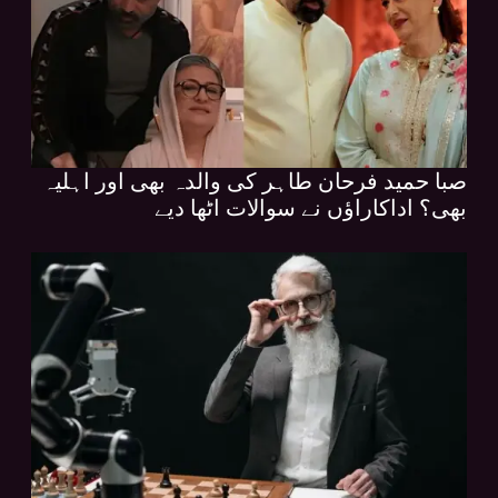
صبا حمید فرحان طاہر کی والدہ بھی اور اہلیہ
بھی؟ اداکاراؤں نے سوالات اٹھا دیے