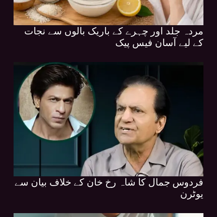
مردہ جلد اور چہرے کے باریک بالوں سے نجات
کے لیے آسان فیس پیک
فردوس جمال کا شاہ رخ خان کے خلاف بیان سے
یوٹرن