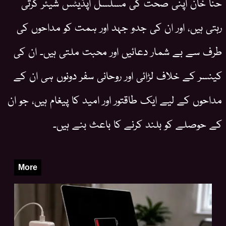
حنا خان اپنی صحت کی مسلسل اپڈیٹس شیئر کرتی
رہتی ہیں، اور ان کی جدو جہد اور ہمت کو مداحوں کی
طرف سے بے شمار دعائیں اور محبت ملتی ہیں۔ ان کی
کینسر کے خلاف لڑائی اور روحانی سفر دونوں ہی ان کے
مداحوں کے لیے ایک طاقتور اور امید کا پیغام ہیں، جو ان
کے حوصلے کو بلند کرنے کا باعث بنے ہیں۔
More