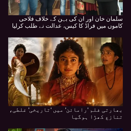
سلمان خان اور ان کی بہن کے خلاف فلاحی
کاموں میں فراڈ کا کیس، عدالت نے طلب کرلیا
بھارتی فلم 'رامائن' میں 'تاریخی' غلطی،
تنازع کھڑا ہوگیا