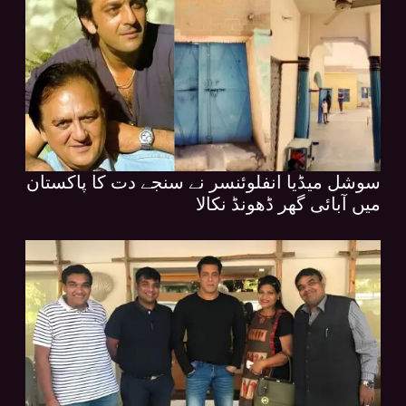
سوشل میڈیا انفلوئنسر نے سنجے دت کا پاکستان
میں آبائی گھر ڈھونڈ نکالا