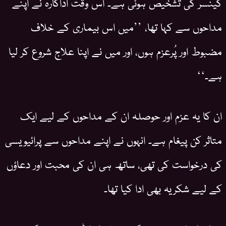
کینسر کی تشخیص ہوئی ہے۔ اس وقت اداکارہ نے اپنے
مداحوں سے کہا تھا، ’’میں اس بیماری کے خلاف
مضبوط اور پُرعزم ہوں، اور میں نے اپنا علاج شروع کر لیا
ہے۔‘‘
ان کا یہ عزم اور حوصلہ ان کے مداحوں کے لیے ایک
متاثر کن پیغام ہے۔ انہوں نے اپنے مداحوں سے پرائیویسی
کی درخواست کی تھی، ساتھ ہی ان کی محبت اور دعاؤں
کے لیے شکریہ بھی ادا کیا تھا۔