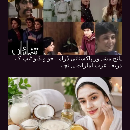
پانچ مشہور پاکستانی ڈرامے جو ویڈیو ٹیپ کے
ذریعے عرب امارات پہنچے