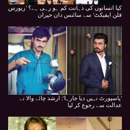
کیا انسانوں کی ذہانت کم ہو رہی ہے؟ 'ریورس
فلن ایفیکٹ' سے سائنس دان حیران
'پاسپورٹ نہیں دیا جارہا': ارشد چائے والا نے
عدالت سے رجوع کر لیا