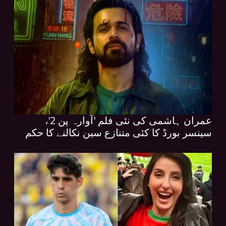
عمران ہاشمی کی نئی فلم 'آوارہ پن 2'،
سینسر بورڈ کا کئی متنازع سین نکالنے کا حکم