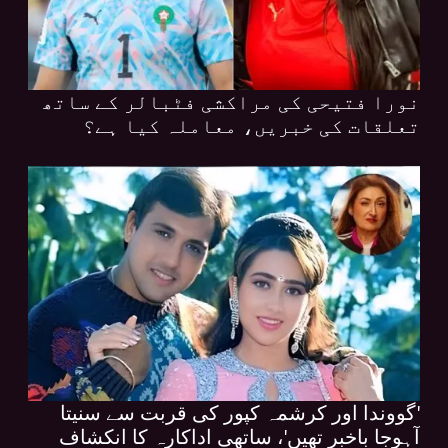
نورا فتیحی کی مراکشی فٹبالر کے ساتھ
تعلقات کی خبریں، معاملہ کیا ہے؟
'گووندا اور کرشمہ کپور کی قربت سے سنیتا
آہوجا باخبر تھیں'، ساتھی اداکارہ کا انکشاف