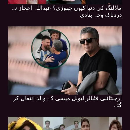
ماڈلنگ کی دنیا کیوں چھوڑی؟ عبداللہ اعجاز نے
دردناک وجہ بتادی
ارجنٹائنی فٹبالر لیونل میسی کے والد انتقال کر
گئے