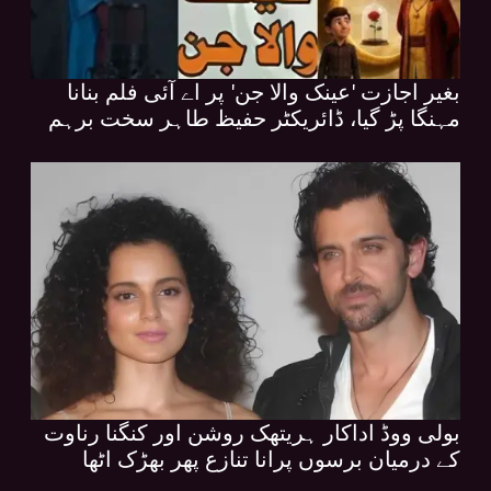
بغیر اجازت 'عینک والا جن' پر اے آئی فلم بنانا
مہنگا پڑ گیا، ڈائریکٹر حفیظ طاہر سخت برہم
بولی ووڈ اداکار ہریتھک روشن اور کنگنا رناوت
کے درمیان برسوں پرانا تنازع پھر بھڑک اٹھا