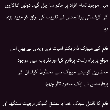
میں موجود تمام افراد پر جادو سا چل گیا۔ دونوں اداکاروں
کی کرشماتی پرفارمنس نے تقریب کی رونق کو مزید بڑھا
دیا۔
فلم کے میوزک ڈائریکٹر امیت تری ویدی نے بھی اس
موقع پر براہ راست پرفارم کیا اور تقریب میں موجود
حاضرین کو اپنے میوزک سے محظوظ کیا۔ ان کی
پرفارمنس نے ایک منفرد تاثر چھوڑا۔
فلم کا ٹائٹل سونگ خدا یا عشق گلوکار ارجیت سنگھ اور