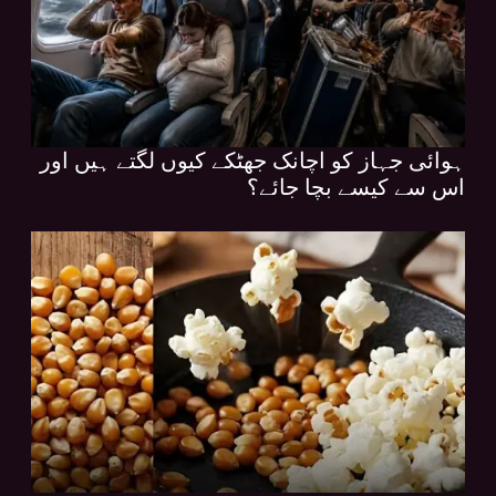
ہوائی جہاز کو اچانک جھٹکے کیوں لگتے ہیں اور
اس سے کیسے بچا جائے؟