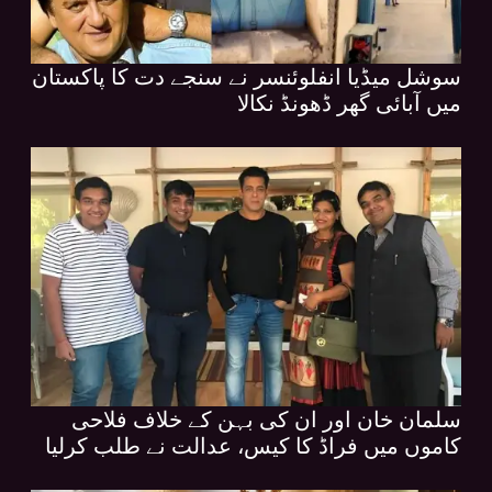
سوشل میڈیا انفلوئنسر نے سنجے دت کا پاکستان
میں آبائی گھر ڈھونڈ نکالا
سلمان خان اور ان کی بہن کے خلاف فلاحی
کاموں میں فراڈ کا کیس، عدالت نے طلب کرلیا