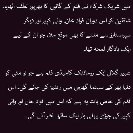
میں شریک شرکاء نے فلم کے گانوں کا بھرپور لطف اٹھایا۔
شائقین کو اس دوران فواد خان، وانی کپور اور دیگر
سپراسٹارز سے ملنے کا بھی موقع ملا، جو ان کے لیے
ایک یادگار لمحہ تھا۔
عبیر گلال ایک رومانٹک کامیڈی فلم ہے جو نو مئی کو
دنیا بھر کے سینما گھروں میں ریلیز کی جائے گی۔ اس
فلم کی خاص بات یہ ہے کہ اس میں فواد خان اور وانی
کپور کی جوڑی پہلی بار ایک ساتھ نظر آئے گی۔