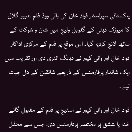
پاکستانی سپراسٹار فواد خان کی بالی ووڈ فلم عبیر گلال
کا میوزک دبئی کے گلوبل ولیج میں شان و شوکت کے
ساتھ لانچ کردیا گیا۔ اس موقع پر فلم کے مرکزی اداکار
فواد خان اور وانی کپور نے دبنگ انٹری دی اور تقریب میں
ایک شاندار پرفارمنس کے ذریعے شائقین کے دل جیت
لیے۔
فواد خان اور وانی کپور نے اسٹیج پر فلم کے مقبول گانے
خدا یا عشق پر مختصر پرفارمنس دی، جس سے محفل