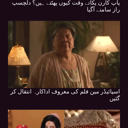
پاپ کارن پکاتے وقت کیوں پھٹتے ہیں؟ دلچسپ
راز سامنے آگیا
اسپائیڈر مین فلم کی معروف اداکارہ انتقال کر
گئیں