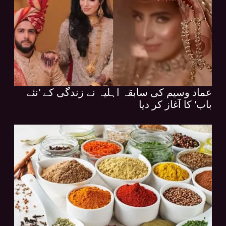
عماد وسیم کی سابقہ اہلیہ نے زندگی کے 'نئے
باب' کا آغاز کر دیا