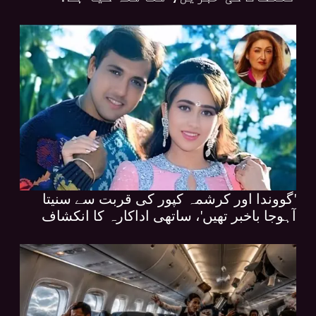
'گووندا اور کرشمہ کپور کی قربت سے سنیتا
آہوجا باخبر تھیں'، ساتھی اداکارہ کا انکشاف