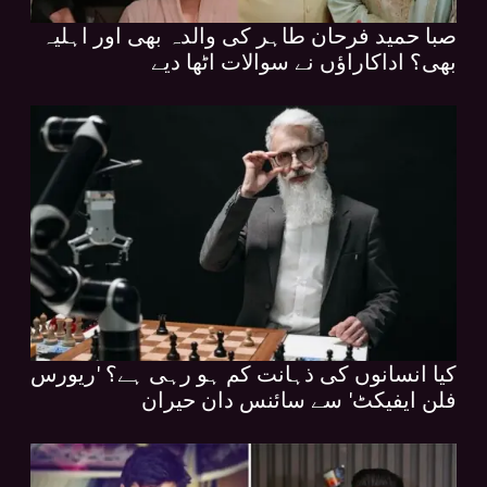
صبا حمید فرحان طاہر کی والدہ بھی اور اہلیہ
بھی؟ اداکاراؤں نے سوالات اٹھا دیے
کیا انسانوں کی ذہانت کم ہو رہی ہے؟ 'ریورس
فلن ایفیکٹ' سے سائنس دان حیران