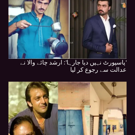
'پاسپورٹ نہیں دیا جارہا': ارشد چائے والا نے
عدالت سے رجوع کر لیا