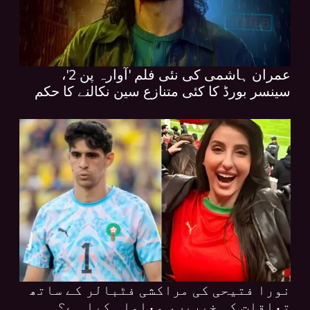
عمران ہاشمی کی نئی فلم 'آوارہ پن 2'،
سینسر بورڈ کا کئی متنازع سین نکالنے کا حکم
نورا فتیحی کی مراکشی فٹبالر کے ساتھ
تعلقات کی خبریں، معاملہ کیا ہے؟