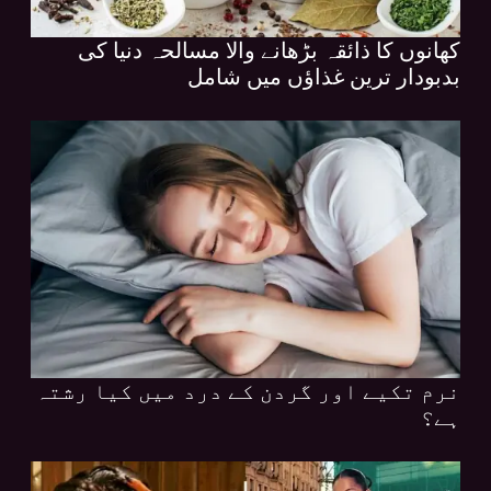
کھانوں کا ذائقہ بڑھانے والا مسالحہ دنیا کی
بدبودار ترین غذاؤں میں شامل
نرم تکیے اور گردن کے درد میں کیا رشتہ
ہے؟