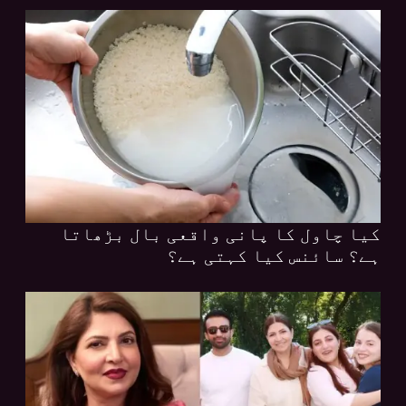
کیا چاول کا پانی واقعی بال بڑھاتا
ہے؟ سائنس کیا کہتی ہے؟