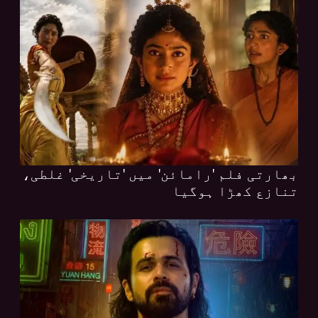
بھارتی فلم 'رامائن' میں 'تاریخی' غلطی،
تنازع کھڑا ہوگیا