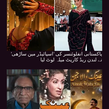
پاکستانی انفلوئنسر کی 'اسپائیڈر مین ساڑھی'
نے لندن ریڈ کارپٹ میلہ لوٹ لیا