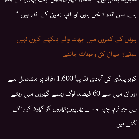
ہے، بس اندر داخل ہوں اور آپ زمین کے اندر ہیں۔“
ہوٹل کے کمروں میں چھت والے پنکھے کیوں نہیں
ہوتے؟ حیران کن وجوہات جانئے
کوبر پیڈی کی آبادی تقریباً 1,600 افراد پر مشتمل ہے
اور ان میں سے 60 فیصد لوگ ایسے گھروں میں رہتے
ہیں جو نرم، جِپسم سے بھرپور پتھروں کو کھود کر بنائے
گئے ہیں۔