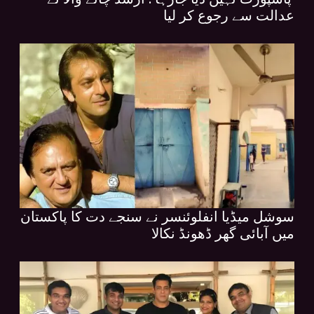
عدالت سے رجوع کر لیا
سوشل میڈیا انفلوئنسر نے سنجے دت کا پاکستان
میں آبائی گھر ڈھونڈ نکالا