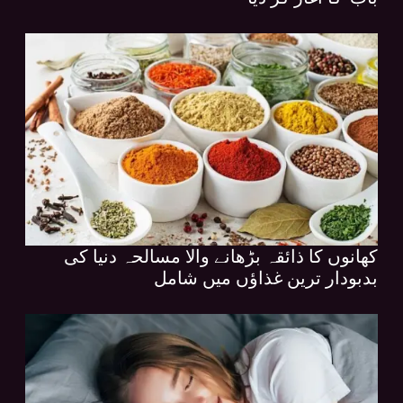
کھانوں کا ذائقہ بڑھانے والا مسالحہ دنیا کی
بدبودار ترین غذاؤں میں شامل