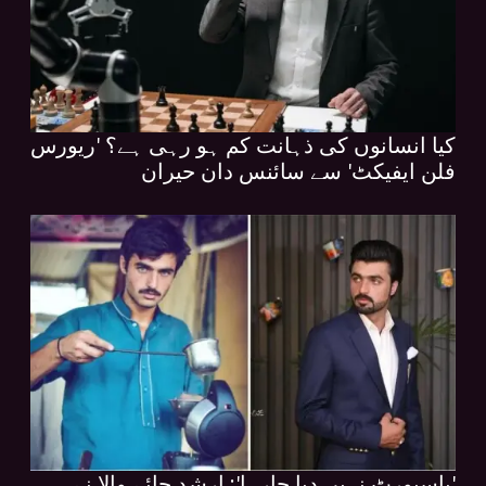
کیا انسانوں کی ذہانت کم ہو رہی ہے؟ 'ریورس
فلن ایفیکٹ' سے سائنس دان حیران
'پاسپورٹ نہیں دیا جارہا': ارشد چائے والا نے