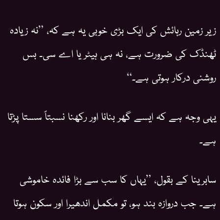
زیر زمین رہائش کی ایک بڑی خوبی یہ ہے کہ، ”نہ زیادہ
ٹھنڈک کی ضرورت ہے، نہ ہی ہیٹر یا اے سی۔ بس
روشنی درکار ہوتی ہے۔“
یہی وجہ ہے کہ ایسے گھر بنانا اور رکھنا نسبتاً سستا پڑتا
ہے۔
سابرینا کے بقول، ”یہاں کا سب سے بڑا فائدہ خاموشی
ہے۔ جب دروازہ بند ہو، تو مکمل اندھیرا اور سکون ہوتا