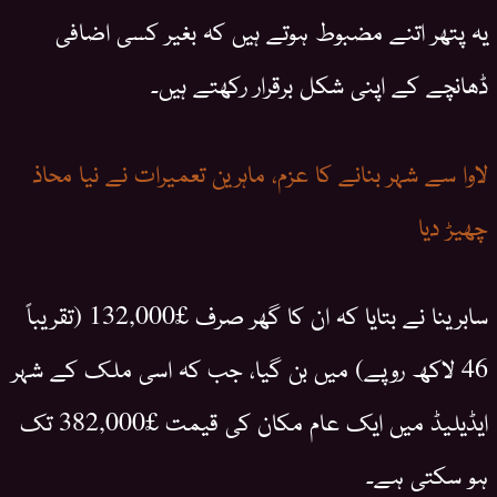
یہ پتھر اتنے مضبوط ہوتے ہیں کہ بغیر کسی اضافی
ڈھانچے کے اپنی شکل برقرار رکھتے ہیں۔
لاوا سے شہر بنانے کا عزم، ماہرین تعمیرات نے نیا محاذ
چھیڑ دیا
سابرینا نے بتایا کہ ان کا گھر صرف £132,000 (تقریباً
46 لاکھ روپے) میں بن گیا، جب کہ اسی ملک کے شہر
ایڈیلیڈ میں ایک عام مکان کی قیمت £382,000 تک
ہو سکتی ہے۔