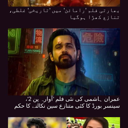
بھارتی فلم 'رامائن' میں 'تاریخی' غلطی،
تنازع کھڑا ہوگیا
عمران ہاشمی کی نئی فلم 'آوارہ پن 2'،
سینسر بورڈ کا کئی متنازع سین نکالنے کا حکم