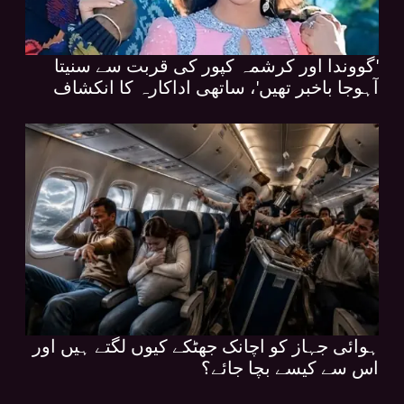
'گووندا اور کرشمہ کپور کی قربت سے سنیتا
آہوجا باخبر تھیں'، ساتھی اداکارہ کا انکشاف
ہوائی جہاز کو اچانک جھٹکے کیوں لگتے ہیں اور
اس سے کیسے بچا جائے؟