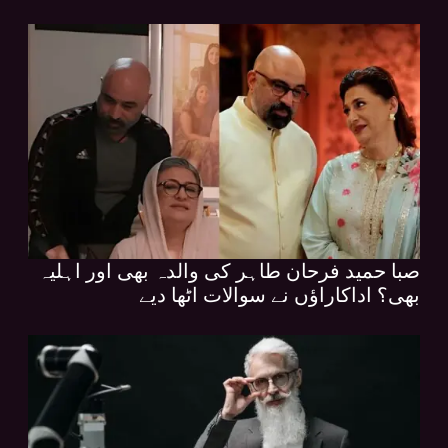
صبا حمید فرحان طاہر کی والدہ بھی اور اہلیہ
بھی؟ اداکاراؤں نے سوالات اٹھا دیے