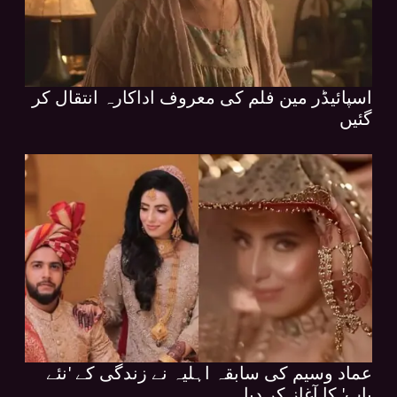
اسپائیڈر مین فلم کی معروف اداکارہ انتقال کر
گئیں
عماد وسیم کی سابقہ اہلیہ نے زندگی کے 'نئے
باب' کا آغاز کر دیا