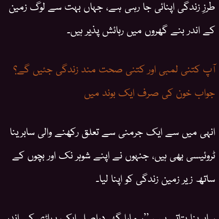
طرزِ زندگی اپنائی جا رہی ہے، جہاں بہت سے لوگ زمین
کے اندر بنے گھروں میں رہائش پذیر ہیں۔
آپ کتنی لمبی اور کتنی صحت مند زندگی جئیں گے؟
جواب خون کی صرف ایک بوند میں
انہی میں سے ایک جرمنی سے تعلق رکھنے والی سابرینا
ٹروئیسی بھی ہیں، جنہوں نے اپنے شوہر نک اور بچوں کے
ساتھ زیر زمین زندگی کو اپنا لیا۔
سابرینا بتاتی ہیں، ”ہمارا گھر دراصل ایک پہاڑی کے اندر