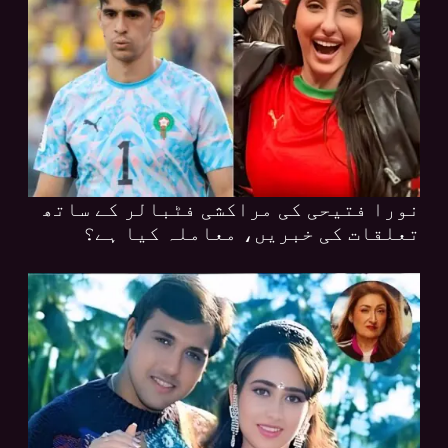
نورا فتیحی کی مراکشی فٹبالر کے ساتھ
تعلقات کی خبریں، معاملہ کیا ہے؟