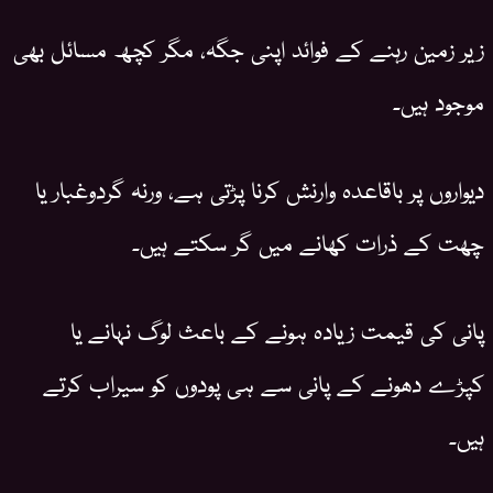
زیر زمین رہنے کے فوائد اپنی جگہ، مگر کچھ مسائل بھی
موجود ہیں۔
دیواروں پر باقاعدہ وارنش کرنا پڑتی ہے، ورنہ گردوغبار یا
چھت کے ذرات کھانے میں گر سکتے ہیں۔
پانی کی قیمت زیادہ ہونے کے باعث لوگ نہانے یا
کپڑے دھونے کے پانی سے ہی پودوں کو سیراب کرتے
ہیں۔