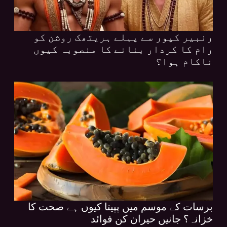
رنبیر کپور سے پہلے ہریتھک روشن کو
رام کا کردار بنانے کا منصوبہ کیوں
ناکام ہوا؟
برسات کے موسم میں پپیتا کیوں ہے صحت کا
خزانہ؟ جانیں حیران کن فوائد