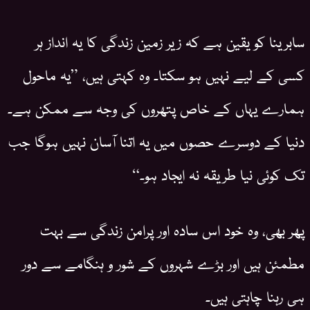
سابرینا کو یقین ہے کہ زیر زمین زندگی کا یہ انداز ہر
کسی کے لیے نہیں ہو سکتا۔ وہ کہتی ہیں، ”یہ ماحول
ہمارے یہاں کے خاص پتھروں کی وجہ سے ممکن ہے۔
دنیا کے دوسرے حصوں میں یہ اتنا آسان نہیں ہوگا جب
تک کوئی نیا طریقہ نہ ایجاد ہو۔“
پھر بھی، وہ خود اس سادہ اور پرامن زندگی سے بہت
مطمئن ہیں اور بڑے شہروں کے شور و ہنگامے سے دور
ہی رہنا چاہتی ہیں۔