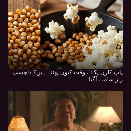
پاپ کارن پکاتے وقت کیوں پھٹتے ہیں؟ دلچسپ
راز سامنے آگیا