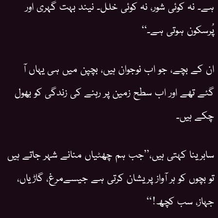
ہے۔ نہ کوئی شور، نہ کوئی خلل۔ نیند بہت گہری اور
پُرسکون ہوتی ہے۔“
ان کے بچے، جو اب نوجوان ہیں، بچپن میں ہی یہاں آ
گئے تھے اور اب سطح زمین پر رہنے کی زندگی کو بھول
چکے ہیں۔
سابرینا کہتی ہیں،”جب ہم چھٹیاں منانے شہر جاتے ہیں
تو بچوں کو ہر آواز پریشان کرتی ہے جیسےمرغ، گاڑیاں،
جہاز، سب کچھ!“