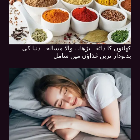
کھانوں کا ذائقہ بڑھانے والا مسالحہ دنیا کی
بدبودار ترین غذاؤں میں شامل