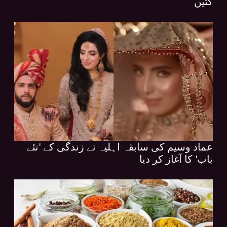
گئیں
عماد وسیم کی سابقہ اہلیہ نے زندگی کے 'نئے
باب' کا آغاز کر دیا