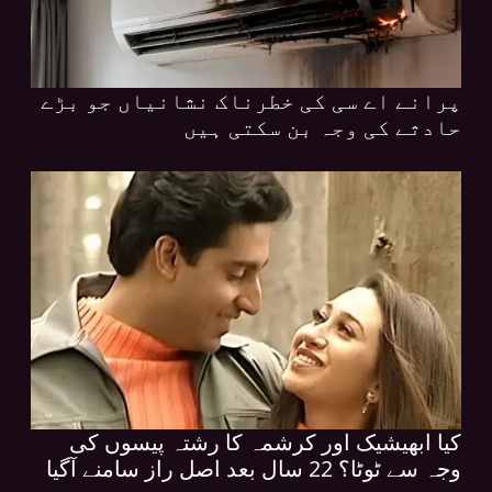
پرانے اے سی کی خطرناک نشانیاں جو بڑے
حادثے کی وجہ بن سکتی ہیں
کیا ابھیشیک اور کرشمہ کا رشتہ پیسوں کی
وجہ سے ٹوٹا؟ 22 سال بعد اصل راز سامنے آگیا