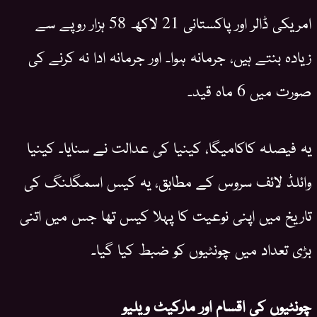
امریکی ڈالر اور پاکستانی 21 لاکھ 58 ہزار روپے سے
زیادہ بنتے ہیں، جرمانہ ہوا۔ اور جرمانہ ادا نہ کرنے کی
صورت میں 6 ماہ قید۔
یہ فیصلہ کاکامیگا، کینیا کی عدالت نے سنایا۔ کینیا
وائلڈ لائف سروس کے مطابق، یہ کیس اسمگلنگ کی
تاریخ میں اپنی نوعیت کا پہلا کیس تھا جس میں اتنی
بڑی تعداد میں چونٹیوں کو ضبط کیا گیا۔
چونٹیوں کی اقسام اور مارکیٹ ویلیو