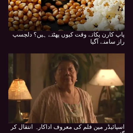
پاپ کارن پکاتے وقت کیوں پھٹتے ہیں؟ دلچسپ
راز سامنے آگیا
اسپائیڈر مین فلم کی معروف اداکارہ انتقال کر