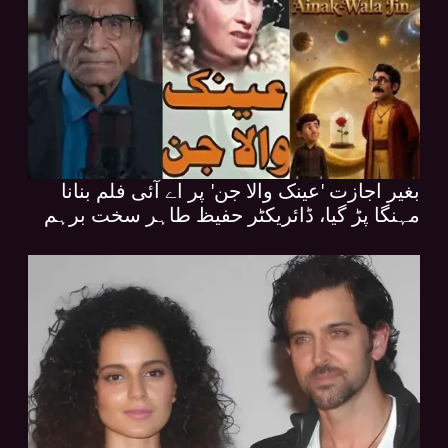
بغیر اجازت 'عینک والا جن' پر اے آئی فلم بنانا
مہنگا پڑ گیا، ڈائریکٹر حفیظ طاہر سخت برہم