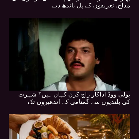
مداح، تعریفوں کے پل باندھ دیے
بولی ووڈ اداکار راج کرن کہاں ہیں؟ شہرت
کی بلندیوں سے گمنامی کے اندھیروں تک