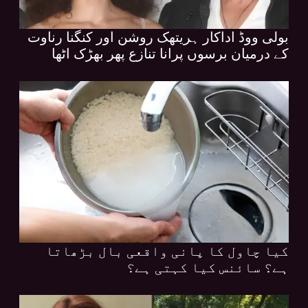
بولی ووڈ اداکار ہریتھک روشن اور کنگنا رناوت
کے درمیان برسوں پرانا تنازع پھر بھڑک اٹھا
کیا چاول کا پانی واقعی بال بڑھاتا
ہے؟ سائنس کیا کہتی ہے؟