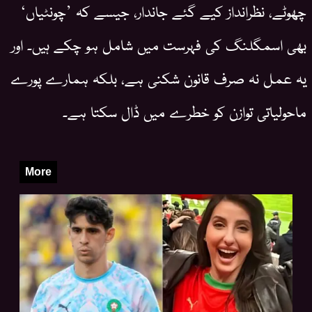
چھوٹے، نظرانداز کیے گئے جاندار، جیسے کہ ’چونٹیاں‘
بھی اسمگلنگ کی فہرست میں شامل ہو چکے ہیں۔ اور
یہ عمل نہ صرف قانون شکنی ہے، بلکہ ہمارے پورے
ماحولیاتی توازن کو خطرے میں ڈال سکتا ہے۔
More