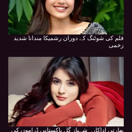
فلم کی شوٹنگ کے دوران رشمیکا مندانا شدید
زخمی
بھارتی اداکارہ شہناز گل پاکستانی ڈراموں کی