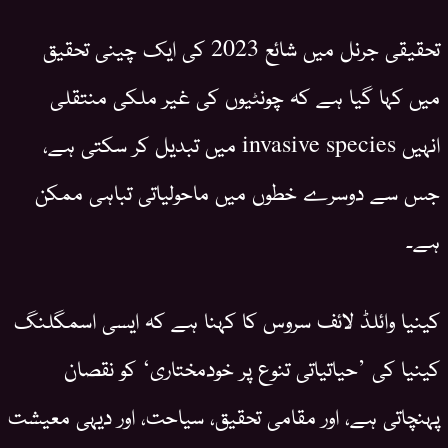
تحقیقی جرنل میں شائع 2023 کی ایک چینی تحقیق
میں کہا گیا ہے کہ چونٹیوں کی غیر ملکی منتقلی
انہیں invasive species میں تبدیل کر سکتی ہے،
جس سے دوسرے خطوں میں ماحولیاتی تباہی ممکن
ہے۔
کینیا وائلڈ لائف سروس کا کہنا ہے کہ ایسی اسمگلنگ
کینیا کی ’حیاتیاتی تنوع پر خودمختاری‘ کو نقصان
پہنچاتی ہے، اور مقامی تحقیق، سیاحت، اور دیہی معیشت