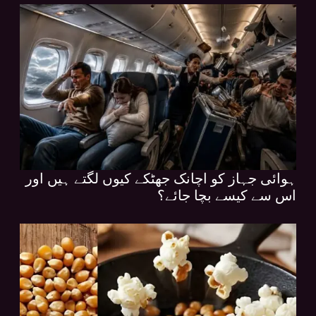
ہوائی جہاز کو اچانک جھٹکے کیوں لگتے ہیں اور
اس سے کیسے بچا جائے؟