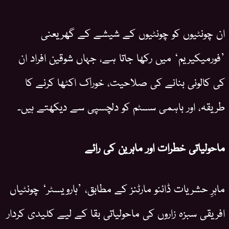
ان چونٹیوں کو چونٹیوں کے شیشے کے گھریعنی
’فورمیکیریم‘ میں رکھا جاتا ہے، جہاں شوقین افراد ان
کی کالونی بنانے کی صلاحیت، خوراک اکٹھا کرنے کا
طریقہ، اور باہمی سسٹم کو دلچسپی سے دیکھتے ہیں۔
ماحولیاتی خطرات اور ماہرین کی رائے
ماہرِ حشریات ڈائنو مارٹنز کے مطابق، ’ہارویسٹر‘ چونٹیاں
افریقی سبزہ زاروں کی ماحولیاتی بقا کے لیے کلیدی کردار