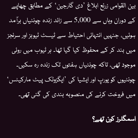
بین القوامی زرئع ابلاغ ’دی گارجین‘ کے مطابق چھاپے
کے دوران وہاں سے 5,000 سے زائد زندہ چونٹیاں برآمد
ہوئیں، جنہیں انتہائی احتیاط سے ٹیسٹ ٹیوبز اور سرنجز
میں بند کر کے محفوظ کیا گیا تھا۔ ہر ٹیوب میں روئی
موجود تھی، تاکہ چونٹیاں ہفتوں تک زندہ رہ سکیں۔
چونٹیوں کو یورپ اور ایشیا کی ’ایگزوٹک پیٹ مارکیٹس‘
میں فروخت کرنے کی منصوبہ بندی کی گئی تھی۔
اسمگلرز کون تھے؟