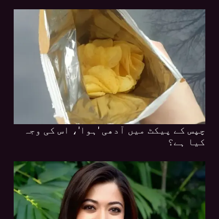
چپس کے پیکٹ میں آدھی 'ہوا'، اس کی وجہ
کیا ہے؟