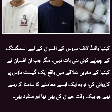
کینیا وائلڈ لائف سروس کے افسران کے لیے اسمگلنگ
کے چھاپے کوئی نئی بات نہیں۔ مگر جب ان افسران نے
کینیا کے مغربی علاقے میں واقع ایک گیسٹ ہاؤس پر
کارروائی کی، تو وہ ایک ایسے معاملے کا سامنا کر رہے
تھے جو بیک وقت حیران کن بھی تھا اور منفرد بھی۔