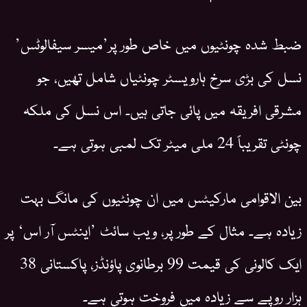
ضبط شدہ چونٹیوں میں خاص طور پر’میسر سیفالوٹس’
نسل کی بڑی سرخ ہارویسٹر چونٹیاں شامل تھیں، جو
مشرقی افریقہ میں پائی جاتی ہیں۔ اس نسل کی ملکہ
چونٹی تقریباً 24 ملی میٹر تک لمبی ہوتی ہے۔
بین الاقوامی مارکیٹس میں ان چونٹیوں کی مانگ بہت
زیادہ ہے۔ مثال کے طور پر، ویب سائٹ ’اینٹس آر اس‘ پر
ایک کالونی کی قیمت 99 برطانوی پاؤنڈز، پاکستانی 38
ہزار روپے سے زیادہ میں فروخت ہوتی ہے۔