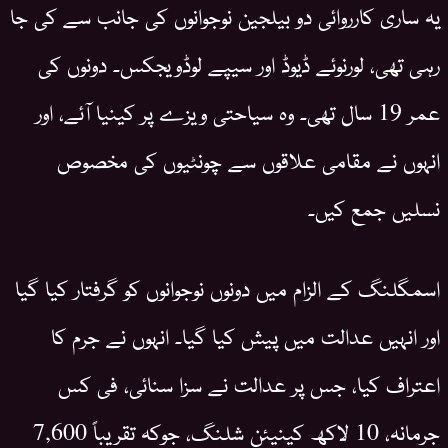
یہ ساری کارروائی دو بیلجین نوجوانوں کی جانب سے کی جا
رہی تھی، لورنوئے ڈیوڈ اور سیپے لوڈویجکس۔ دونوں کی
عمر 19 سال تھی۔ وہ سیاحتی ویزے پر کینیا آئے، اور
انہوں نے مقامی علاقوں سے چونٹیوں کی مخصوص
نسلیں جمع کیں۔
اسمگلنگ کے الزام میں دونوں نوجوانوں کو گرفتار کیا گیا
اور انہیں عدالت میں پیش کیا گیا۔ انہوں نے جرم کا
اعتراف کیا، جس پر عدالت نے سزا سنائی، فی کس
جرمانہ، 10 لاکھ کینیئن شلنگ، جوکہ تقریباً 7,600