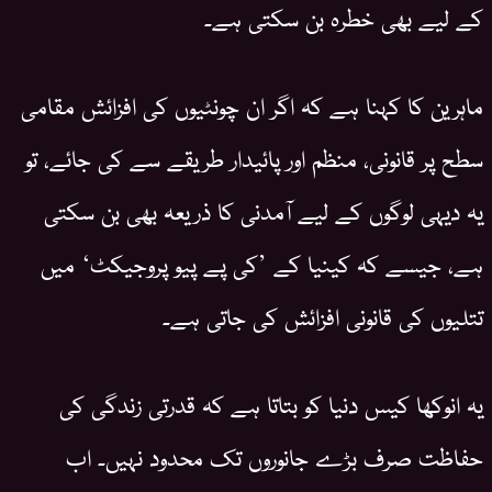
کے لیے بھی خطرہ بن سکتی ہے۔
ماہرین کا کہنا ہے کہ اگر ان چونٹیوں کی افزائش مقامی
سطح پر قانونی، منظم اور پائیدار طریقے سے کی جائے، تو
یہ دیہی لوگوں کے لیے آمدنی کا ذریعہ بھی بن سکتی
ہے، جیسے کہ کینیا کے ’کی پے پیو پروجیکٹ‘ میں
تتلیوں کی قانونی افزائش کی جاتی ہے۔
یہ انوکھا کیس دنیا کو بتاتا ہے کہ قدرتی زندگی کی
حفاظت صرف بڑے جانوروں تک محدود نہیں۔ اب