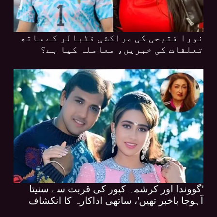
نورا فتیحی کی مراکشی فٹبالر کے ساتھ
تعلقات کی خبریں، معاملہ کیا ہے؟
'گووندا اور کرشمہ کپور کی قربت سے سنیتا
آہوجا باخبر تھیں'، ساتھی اداکارہ کا انکشاف