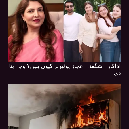
اداکارہ شگفتہ اعجاز یوٹیوبر کیوں بنیں؟ وجہ بتا
دی