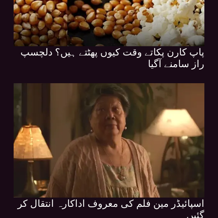
پاپ کارن پکاتے وقت کیوں پھٹتے ہیں؟ دلچسپ
راز سامنے آگیا
اسپائیڈر مین فلم کی معروف اداکارہ انتقال کر
گئیں