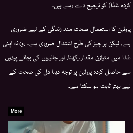
کردہ غذا) کو ترجیح دے رہے ہیں۔
پروٹین کا استعمال صحت مند زندگی کے لیے ضروری
ہے، لیکن ہر چیز کی طرح اعتدال ضروری ہے۔ روزانہ اپنی
غذا میں متوازن مقدار رکھنا، اور جانوروں کی بجائے پودوں
سے حاصل کردہ پروٹین پر توجہ دینا دل کی صحت کے
لیے بہتر ثابت ہو سکتا ہے۔
More