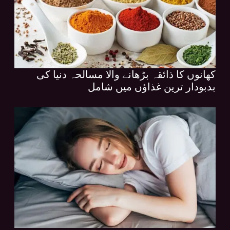
کھانوں کا ذائقہ بڑھانے والا مسالحہ دنیا کی
بدبودار ترین غذاؤں میں شامل