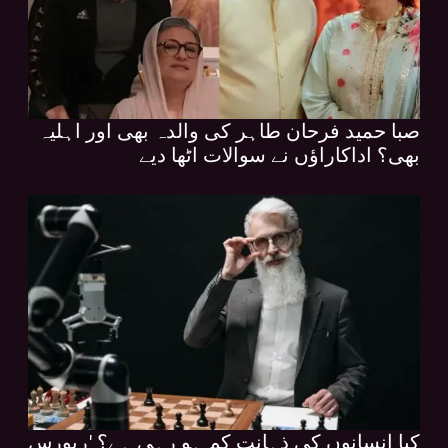
صبا حمید فرحان طاہر کی والدہ بھی اور اہلیہ
بھی؟ اداکاراؤں نے سوالات اٹھا دیے
کیا انسانوں کی ذہانت کم ہو رہی ہے؟ 'ریورس