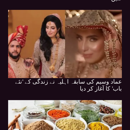
عماد وسیم کی سابقہ اہلیہ نے زندگی کے 'نئے
باب' کا آغاز کر دیا