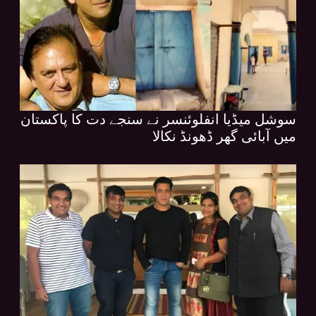
سوشل میڈیا انفلوئنسر نے سنجے دت کا پاکستان
میں آبائی گھر ڈھونڈ نکالا