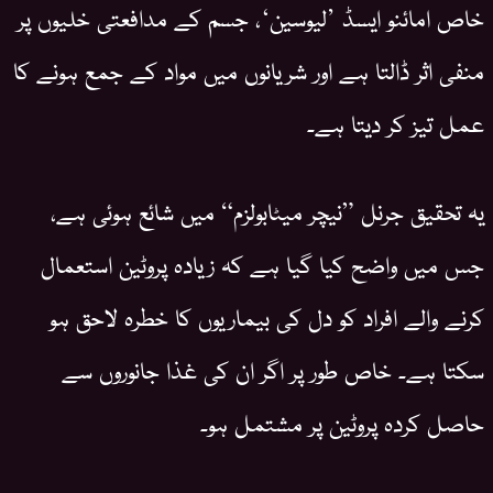
خاص امائنو ایسڈ ’لیوسین‘، جسم کے مدافعتی خلیوں پر
منفی اثر ڈالتا ہے اور شریانوں میں مواد کے جمع ہونے کا
عمل تیز کر دیتا ہے۔
یہ تحقیق جرنل ”نیچر میٹابولزم“ میں شائع ہوئی ہے،
جس میں واضح کیا گیا ہے کہ زیادہ پروٹین استعمال
کرنے والے افراد کو دل کی بیماریوں کا خطرہ لاحق ہو
سکتا ہے۔ خاص طور پر اگر ان کی غذا جانوروں سے
حاصل کردہ پروٹین پر مشتمل ہو۔