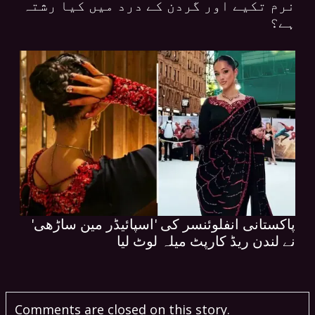
نرم تکیے اور گردن کے درد میں کیا رشتہ
ہے؟
پاکستانی انفلوئنسر کی 'اسپائیڈر مین ساڑھی'
نے لندن ریڈ کارپٹ میلہ لوٹ لیا
Comments are closed on this story.