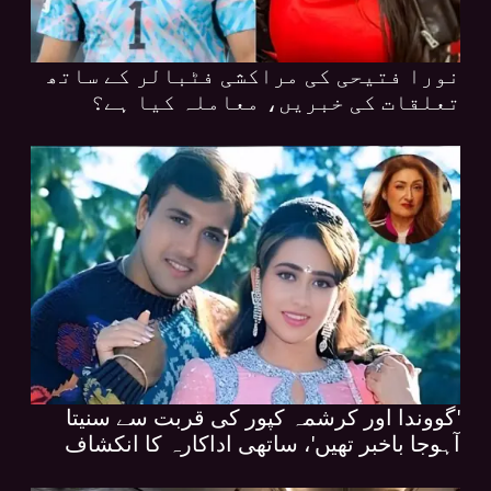
نورا فتیحی کی مراکشی فٹبالر کے ساتھ
تعلقات کی خبریں، معاملہ کیا ہے؟
'گووندا اور کرشمہ کپور کی قربت سے سنیتا
آہوجا باخبر تھیں'، ساتھی اداکارہ کا انکشاف