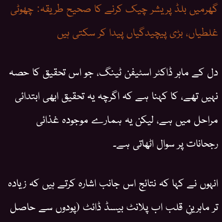
گھرمیں بلڈ پریشر چیک کرنے کا صحیح طریقہ: چھوٹی
غلطیاں، بڑی پیچیدگیاں پیدا کر سکتی ہیں
دل کے ماہر ڈاکٹر اسٹیفن ٹینگ، جو اس تحقیق کا حصہ
نہیں تھے، کا کہنا ہے کہ اگرچہ یہ تحقیق ابھی ابتدائی
مراحل میں ہے، لیکن یہ ہمارے موجودہ غذائی
رجحانات پر سوال اٹھاتی ہے۔
انہوں نے کہا کہ نتائج اس جانب اشارہ کرتے ہیں کہ زیادہ
تر ماہرینِ قلب اب پلانٹ بیسڈ ڈائٹ (پودوں سے حاصل