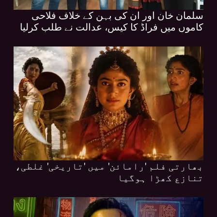
سلمان خان اور ان کی بہن کے خلاف فلاحی
کاموں میں فراڈ کا کیس، عدالت نے طلب کرلیا
بھارتی فلم 'رامائن' میں 'تاریخی' غلطی،
تنازع کھڑا ہوگیا