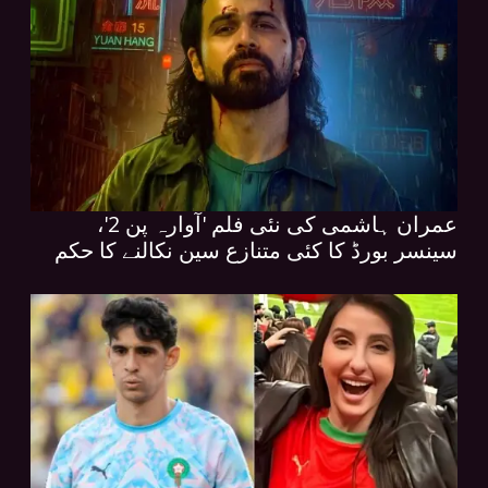
عمران ہاشمی کی نئی فلم 'آوارہ پن 2'،
سینسر بورڈ کا کئی متنازع سین نکالنے کا حکم