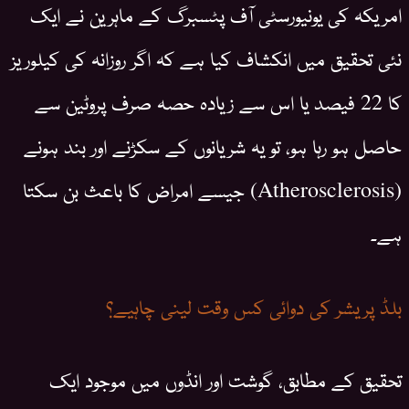
امریکہ کی یونیورسٹی آف پٹسبرگ کے ماہرین نے ایک
نئی تحقیق میں انکشاف کیا ہے کہ اگر روزانہ کی کیلوریز
کا 22 فیصد یا اس سے زیادہ حصہ صرف پروٹین سے
حاصل ہو رہا ہو، تو یہ شریانوں کے سکڑنے اور بند ہونے
(Atherosclerosis) جیسے امراض کا باعث بن سکتا
ہے۔
بلڈ پریشر کی دوائی کس وقت لینی چاہیے؟
تحقیق کے مطابق، گوشت اور انڈوں میں موجود ایک