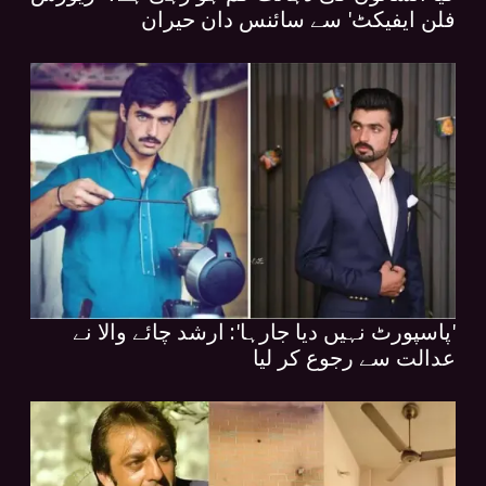
فلن ایفیکٹ' سے سائنس دان حیران
'پاسپورٹ نہیں دیا جارہا': ارشد چائے والا نے
عدالت سے رجوع کر لیا