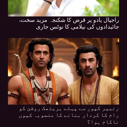
راجپال یادو پر قرض کا شکنجہ مزید سخت،
جائیدادوں کی نیلامی کا نوٹس جاری
رنبیر کپور سے پہلے ہریتھک روشن کو
رام کا کردار بنانے کا منصوبہ کیوں
ناکام ہوا؟