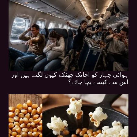
ہوائی جہاز کو اچانک جھٹکے کیوں لگتے ہیں اور
اس سے کیسے بچا جائے؟