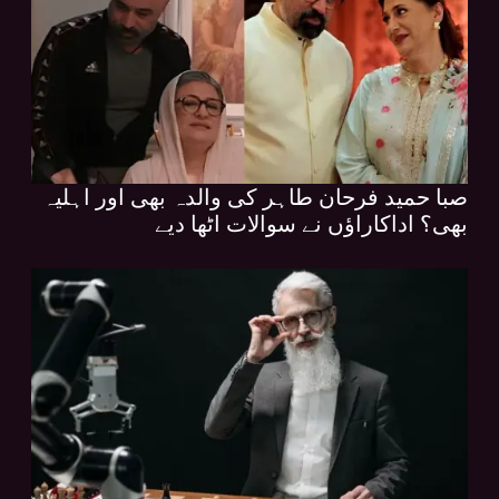
صبا حمید فرحان طاہر کی والدہ بھی اور اہلیہ
بھی؟ اداکاراؤں نے سوالات اٹھا دیے