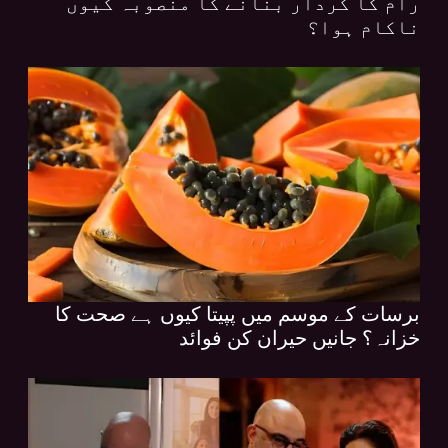
رام کا کردار بنانے کا منصوبہ کیوں
ناکام ہوا؟
برسات کے موسم میں پپیتا کیوں ہے صحت کا
خزانہ؟ جانیں حیران کن فوائد