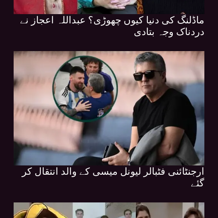
ماڈلنگ کی دنیا کیوں چھوڑی؟ عبداللہ اعجاز نے
دردناک وجہ بتادی
ارجنٹائنی فٹبالر لیونل میسی کے والد انتقال کر
گئے