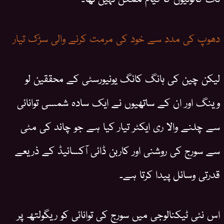
دھوپ کی مدد سے خود کی مرمت کرنے والی سڑک تیار
لیکن چین کی ہانگ کانگ یونیورسٹی کے محققین لو
وینگ اور ان کے ساتھیوں نے ایک سادہ شمسی توانائی
سے چلنے والا ری ایکٹر تیار کیا ہے جو چاند کی مٹی
سے سورج کی روشنی اور کاربن ڈائی آکسائیڈ کے ذریعے
قدرتی وسائل پیدا کرتا ہے۔
اس نئی ٹیکنالوجی میں سورج کی توانائی کو ریگولتھ پر