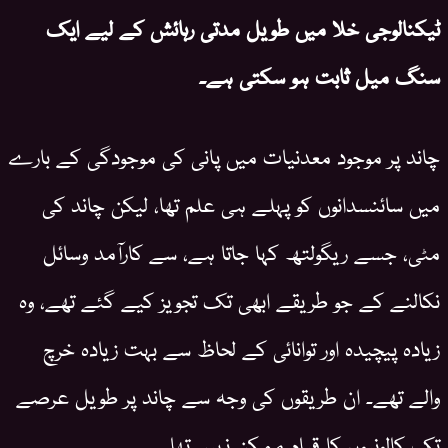
ٹیکنالوجی خلا میں طویل مدتی رہائش کے لیے ایک
سنگ میل ثابت ہو سکتی ہے۔
چاند پر موجود معدنیات میں پانی کی موجودگی کے بارے
میں سائنسدانوں کو پہلے ہی علم تھا، لیکن چاند کی
مٹی، جسے ریگولتھ کہا جاتا ہے، سے کارآمد وسائل
نکالنے کے جو طریقے ابھی تک تجویز کیے گئے تھے، وہ
زیادہ پیچیدہ اور توانائی کے لحاظ سے بہت زیادہ خرچ
والے تھے۔ ان طریقوں کی وجہ سے چاند پر طویل عرصے
تک کالونیوں کا قیام ممکن نہیں تھا۔