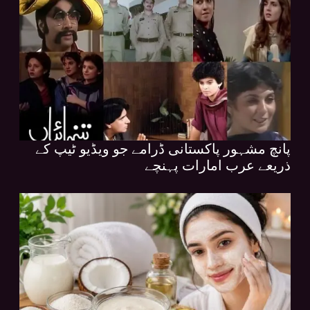
پانچ مشہور پاکستانی ڈرامے جو ویڈیو ٹیپ کے
ذریعے عرب امارات پہنچے