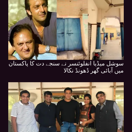
سوشل میڈیا انفلوئنسر نے سنجے دت کا پاکستان
میں آبائی گھر ڈھونڈ نکالا