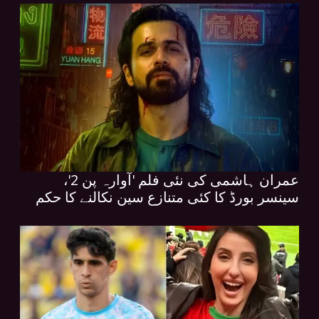
عمران ہاشمی کی نئی فلم 'آوارہ پن 2'،
سینسر بورڈ کا کئی متنازع سین نکالنے کا حکم