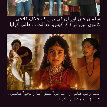
سلمان خان اور ان کی بہن کے خلاف فلاحی
کاموں میں فراڈ کا کیس، عدالت نے طلب کرلیا
بھارتی فلم 'رامائن' میں 'تاریخی' غلطی،
تنازع کھڑا ہوگیا