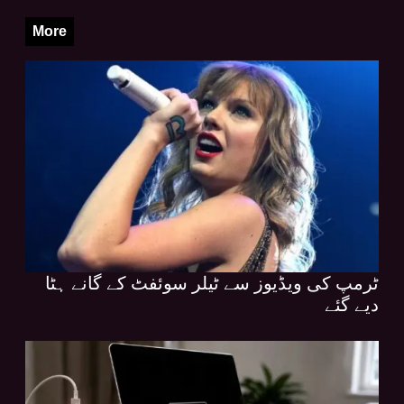
More
ٹرمپ کی ویڈیوز سے ٹیلر سوئفٹ کے گانے ہٹا
دیے گئے