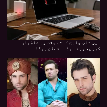
لیپ ٹاپ چارج کرتے وقت یہ غلطیاں نہ
کریں، ورنہ بڑا نقصان ہوگا