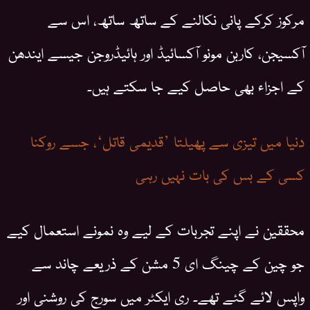
مرکوز کرکے پانی نکالنے کے ساتھ ساتھ، اس سے
آکسیجن، کاربن مونو آکسائیڈ اور ہائیڈروجن جیسے ایندھن
کے اجزاء بھی حاصل کیے جا سکتے ہیں۔
دنیا میں تیزی سے پھیلتا ’قدیمی قاتل‘، جسے روکنا
کسی کے بس کی بات نہیں رہی
محققین نے اپنے تجربات کے لیے وہ نمونے استعمال کیے
جو چین کے چینگ ای 5 مشن کے ذریعے چاند سے
واپس لائے گئے تھے۔ ری ایکٹر میں سورج کی روشنی اور