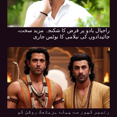
راجپال یادو پر قرض کا شکنجہ مزید سخت،
جائیدادوں کی نیلامی کا نوٹس جاری
رنبیر کپور سے پہلے ہریتھک روشن کو