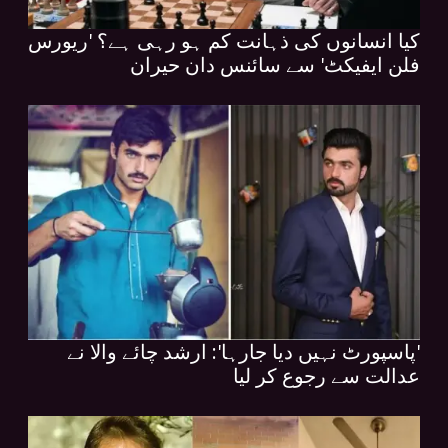
کیا انسانوں کی ذہانت کم ہو رہی ہے؟ 'ریورس
فلن ایفیکٹ' سے سائنس دان حیران
'پاسپورٹ نہیں دیا جارہا': ارشد چائے والا نے
عدالت سے رجوع کر لیا