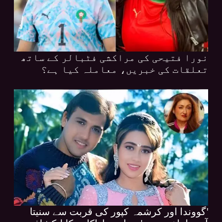
نورا فتیحی کی مراکشی فٹبالر کے ساتھ
تعلقات کی خبریں، معاملہ کیا ہے؟
'گووندا اور کرشمہ کپور کی قربت سے سنیتا