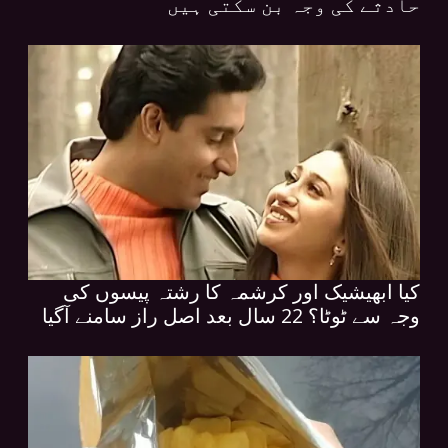
حادثے کی وجہ بن سکتی ہیں
کیا ابھیشیک اور کرشمہ کا رشتہ پیسوں کی
وجہ سے ٹوٹا؟ 22 سال بعد اصل راز سامنے آگیا