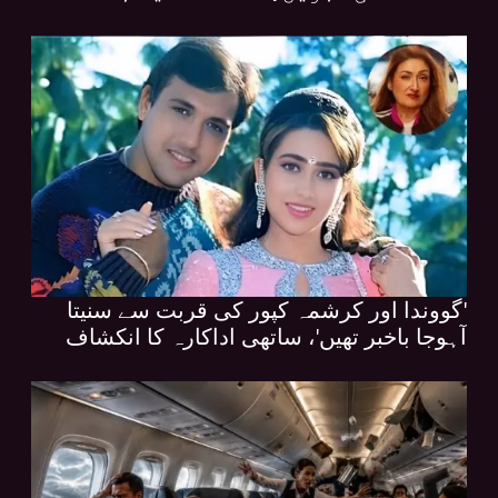
'گووندا اور کرشمہ کپور کی قربت سے سنیتا
آہوجا باخبر تھیں'، ساتھی اداکارہ کا انکشاف