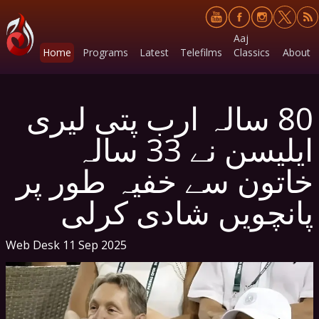
Aaj
Home
Programs
Latest
Telefilms
Classics
About
80 سالہ ارب پتی لیری
ایلیسن نے 33 سالہ
خاتون سے خفیہ طور پر
پانچویں شادی کرلی
Web Desk
11 Sep 2025