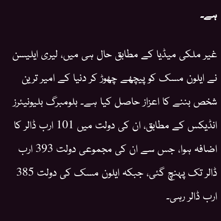
ہے۔
غیر ملکی میڈیا کے مطابق حال ہی میں، لیری ایلیسن
نے ایلون مسک کو پیچھے چھوڑ کر دنیا کے امیر ترین
شخص بننے کا اعزاز حاصل کیا ہے۔ بلومبرگ بلیونیئرز
انڈیکس کے مطابق، ان کی دولت میں 101 ارب ڈالر کا
اضافہ ہوا، جس سے ان کی مجموعی دولت 393 ارب
ڈالر تک پہنچ گئی، جبکہ ایلون مسک کی دولت 385
ارب ڈالر رہی۔