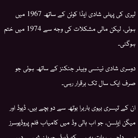
لیری کی پہلی شادی ایڈا کوئن کے ساتھ 1967 میں
ہوئی، لیکن مالی مشکلات کی وجہ سے 1974 میں ختم
ہوگئی۔
دوسری شادی نینسی وہیلر جنکنز کے ساتھ ہوئی جو
صرف ایک سال تک برقرار رہی۔
ان کے تیسری بیوی باربرا بوتھ سے دو بچے ہیں، ڈیوڈ اور
میگن ایلِسن، جو اب ہالی وڈ میں کامیاب فلم پروڈیوسرز
ہیں۔ دلچسپ بات یہ ہے کہ ڈیوڈ، جویلن ژو سے دس