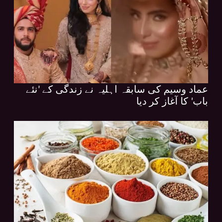
عماد وسیم کی سابقہ اہلیہ نے زندگی کے 'نئے
باب' کا آغاز کر دیا