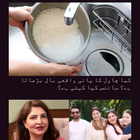
کیا چاول کا پانی واقعی بال بڑھاتا
ہے؟ سائنس کیا کہتی ہے؟