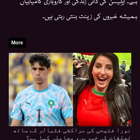
ہے۔ ایلِیسن کی ذاتی زندگی اور کاروباری کامیابیاں
ہمیشہ خبروں کی زینت بنتی رہتی ہیں۔
More
نورا فتیحی کی مراکشی فٹبالر کے ساتھ
تعلقات کی خبریں، معاملہ کیا ہے؟