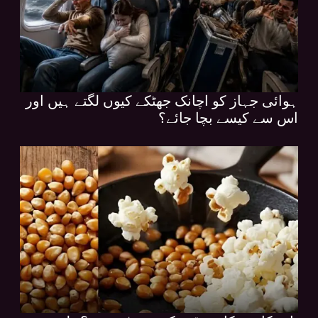
ہوائی جہاز کو اچانک جھٹکے کیوں لگتے ہیں اور
اس سے کیسے بچا جائے؟