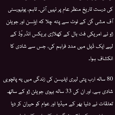
کی درست تاریخ منظر عام پر نہیں آئی۔ تاہم، یونیورسٹی
آف مشی گن کے نوٹ سے پتہ چلا کہ ایلِسن اور جویلن
ژو نے امریکی فٹ بال کے کھلاڑی بریکس انڈر وُڈ کے
لیے ایک ڈیل میں مدد فراہم کی، جس سے شادی کا
انکشاف ہوا۔
80 سالہ ارب پتی لیری ایلیسن کی زندگی میں یہ پانچویں
شادی ہے، اور ان کی 33 سالہ بیوی جویلن ژو کے ساتھ
تعلقات نے دنیا بھر کے میڈیا اور عوام کو حیران کر دیا