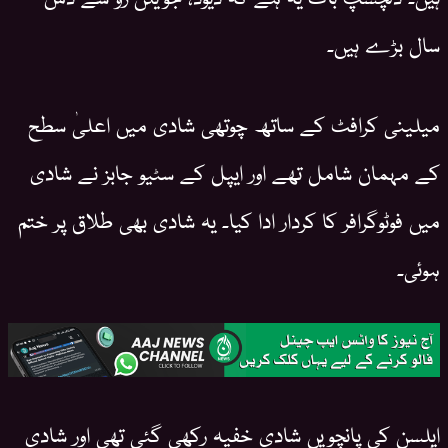
سال بڑے ہیں۔
میلینی کرافٹ کے ساتھ چوتھی شادی میں اعلیٰ سطح
کے مہمان شامل تھے اور ایپل کے سٹیو جابز نے شادی
میں فوٹوگرافر کا کردار ادا کیا۔ یہ شادی بھی طلاق پر ختم
ہوئی۔
ایلِسن کی پانچویں شادی خفیہ رکھی گئی تھی اور شادی