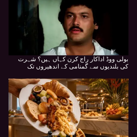
بولی ووڈ اداکار راج کرن کہاں ہیں؟ شہرت
کی بلندیوں سے گمنامی کے اندھیروں تک