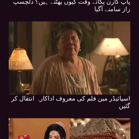
پاپ کارن پکاتے وقت کیوں پھٹتے ہیں؟ دلچسپ
راز سامنے آگیا
اسپائیڈر مین فلم کی معروف اداکارہ انتقال کر
گئیں