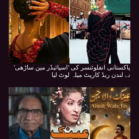
پاکستانی انفلوئنسر کی 'اسپائیڈر مین ساڑھی'
نے لندن ریڈ کارپٹ میلہ لوٹ لیا