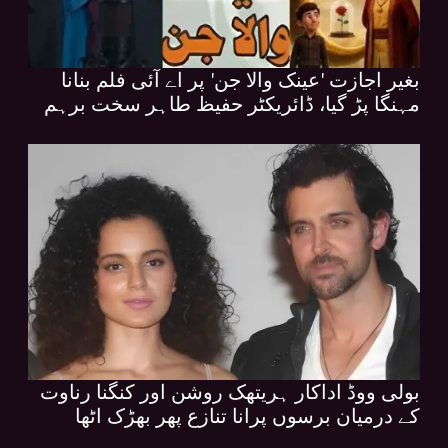
بغیر اجازت 'عینک والا جن' پر اے آئی فلم بنانا
مہنگا پڑ گیا، ڈائریکٹر حفیظ طاہر سخت برہم
بولی ووڈ اداکار ہریتھک روشن اور کنگنا رناوت
کے درمیان برسوں پرانا تنازع پھر بھڑک اٹھا