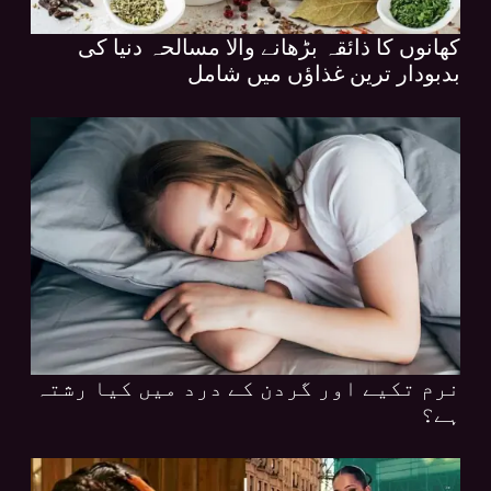
کھانوں کا ذائقہ بڑھانے والا مسالحہ دنیا کی
بدبودار ترین غذاؤں میں شامل
نرم تکیے اور گردن کے درد میں کیا رشتہ
ہے؟