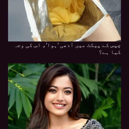
چپس کے پیکٹ میں آدھی 'ہوا'، اس کی وجہ
کیا ہے؟