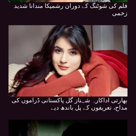
فلم کی شوٹنگ کے دوران رشمیکا مندانا شدید
زخمی
بھارتی اداکارہ شہناز گل پاکستانی ڈراموں کی
مداح، تعریفوں کے پل باندھ دیے