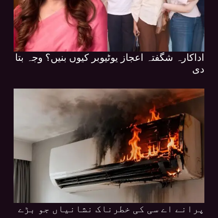
اداکارہ شگفتہ اعجاز یوٹیوبر کیوں بنیں؟ وجہ بتا
دی
پرانے اے سی کی خطرناک نشانیاں جو بڑے