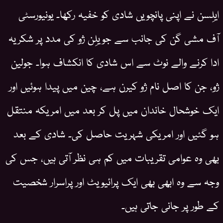
ایلِسن نے اپنی پانچویں شادی کو خفیہ رکھا۔ یونیورسٹی
آف مشی گن کی جانب سے جویلِن ژو کی مدد پر شکریہ
ادا کرنے والے نوٹ سے اس شادی کا انکشاف ہوا۔ جولین
ژو، جن کا اصل نام ژو کیرن ہے، چین میں پیدا ہوئیں اور
ایک خوشحال خاندان میں پل کر بعد میں امریکہ منتقل
ہو گئیں اور امریکی شہریت حاصل کی۔ شادی کے بعد
بھی وہ عوامی تقریبات میں کم ہی نظر آتی ہیں، جس کی
وجہ سے وہ ابھی بھی ایک پرائیویٹ اور پراسرار شخصیت
کے طور پر جانی جاتی ہیں۔