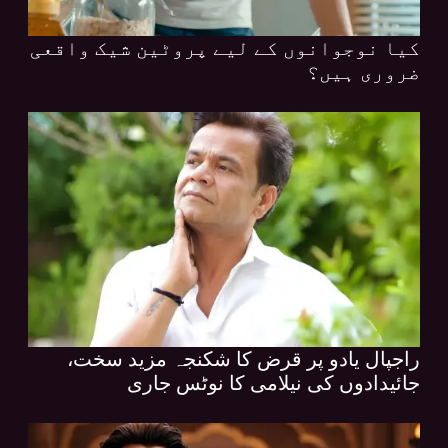
کیا نوجوانوں کے لیے پروٹین شیک واقعی
ضروری ہیں؟
راجپال یادو پر قرض کا شکنجہ مزید سخت،
جائیدادوں کی نیلامی کا نوٹس جاری