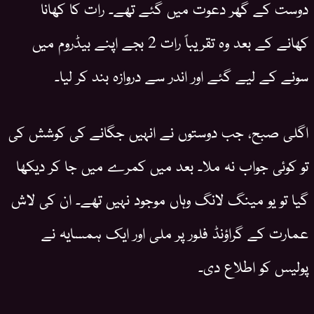
دوست کے گھر دعوت میں گئے تھے۔ رات کا کھانا
کھانے کے بعد وہ تقریباً رات 2 بجے اپنے بیڈروم میں
سونے کے لیے گئے اور اندر سے دروازہ بند کر لیا۔
اگلی صبح، جب دوستوں نے انہیں جگانے کی کوشش کی
تو کوئی جواب نہ ملا۔ بعد میں کمرے میں جا کر دیکھا
گیا تو یو مینگ لانگ وہاں موجود نہیں تھے۔ ان کی لاش
عمارت کے گراؤنڈ فلور پر ملی اور ایک ہمسایہ نے
پولیس کو اطلاع دی۔