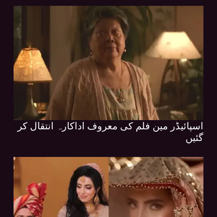
اسپائیڈر مین فلم کی معروف اداکارہ انتقال کر
گئیں