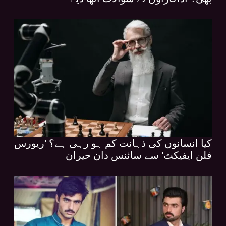
کیا انسانوں کی ذہانت کم ہو رہی ہے؟ 'ریورس
فلن ایفیکٹ' سے سائنس دان حیران