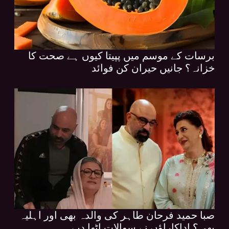
برسات کے موسم میں پپیتا کیوں ہے صحت کا
خزانہ؟ جانیں حیران کن فوائد
صبا حمید فرحان طاہر کی والدہ بھی اور اہلیہ
بھی؟ اداکاراؤں نے سوالات اٹھا دیے