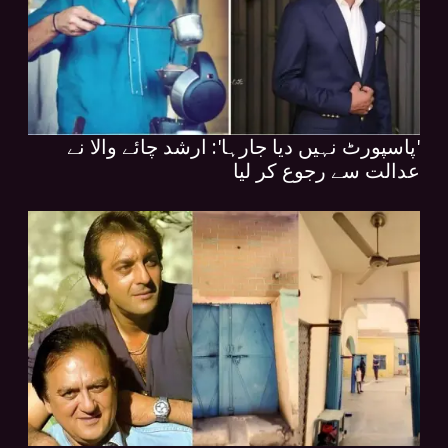
'پاسپورٹ نہیں دیا جارہا': ارشد چائے والا نے
عدالت سے رجوع کر لیا