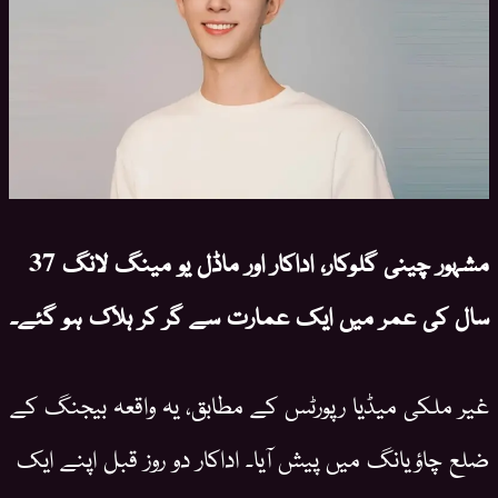
مشہور چینی گلوکار، اداکار اور ماڈل یو مینگ لانگ 37
سال کی عمر میں ایک عمارت سے گر کر ہلاک ہو گئے۔
غیر ملکی میڈیا رپورٹس کے مطابق، یہ واقعہ بیجنگ کے
ضلع چاؤیانگ میں پیش آیا۔ اداکار دو روز قبل اپنے ایک