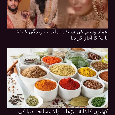
عماد وسیم کی سابقہ اہلیہ نے زندگی کے 'نئے
باب' کا آغاز کر دیا
کھانوں کا ذائقہ بڑھانے والا مسالحہ دنیا کی