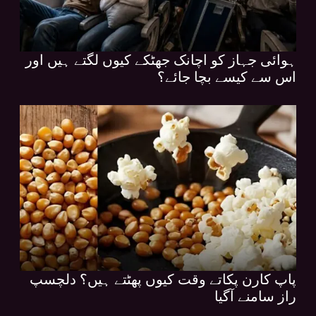
ہوائی جہاز کو اچانک جھٹکے کیوں لگتے ہیں اور
اس سے کیسے بچا جائے؟
پاپ کارن پکاتے وقت کیوں پھٹتے ہیں؟ دلچسپ
راز سامنے آگیا