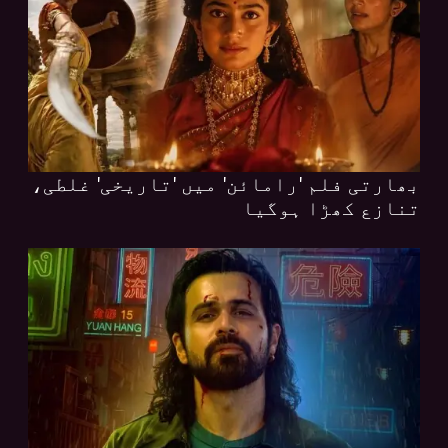
بھارتی فلم 'رامائن' میں 'تاریخی' غلطی،
تنازع کھڑا ہوگیا