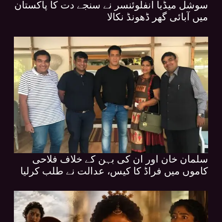
سوشل میڈیا انفلوئنسر نے سنجے دت کا پاکستان
میں آبائی گھر ڈھونڈ نکالا
سلمان خان اور ان کی بہن کے خلاف فلاحی
کاموں میں فراڈ کا کیس، عدالت نے طلب کرلیا