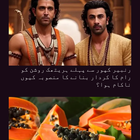
رنبیر کپور سے پہلے ہریتھک روشن کو
رام کا کردار بنانے کا منصوبہ کیوں
ناکام ہوا؟