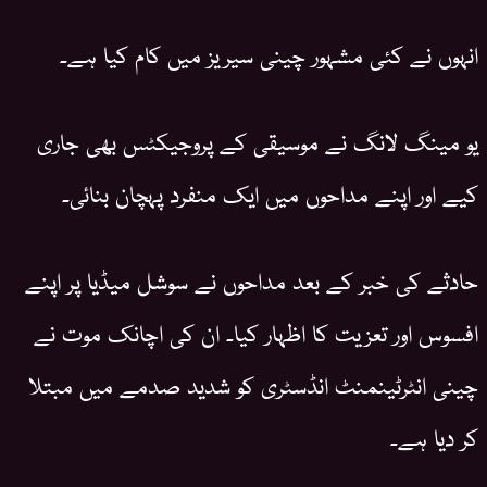
انہوں نے کئی مشہور چینی سیریز میں کام کیا ہے۔
یو مینگ لانگ نے موسیقی کے پروجیکٹس بھی جاری
کیے اور اپنے مداحوں میں ایک منفرد پہچان بنائی۔
حادثے کی خبر کے بعد مداحوں نے سوشل میڈیا پر اپنے
افسوس اور تعزیت کا اظہار کیا۔ ان کی اچانک موت نے
چینی انٹرٹینمنٹ انڈسٹری کو شدید صدمے میں مبتلا
کر دیا ہے۔