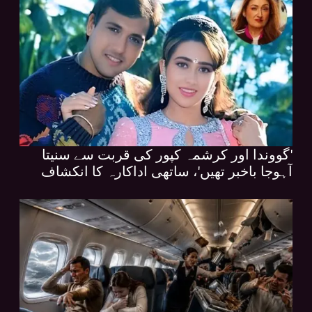
'گووندا اور کرشمہ کپور کی قربت سے سنیتا
آہوجا باخبر تھیں'، ساتھی اداکارہ کا انکشاف