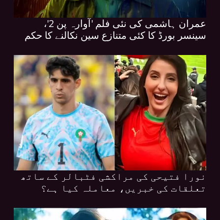
عمران ہاشمی کی نئی فلم 'آوارہ پن 2'،
سینسر بورڈ کا کئی متنازع سین نکالنے کا حکم
نورا فتیحی کی مراکشی فٹبالر کے ساتھ
تعلقات کی خبریں، معاملہ کیا ہے؟