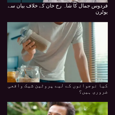
فردوس جمال کا شاہ رخ خان کے خلاف بیان سے
یوٹرن
کیا نوجوانوں کے لیے پروٹین شیک واقعی
ضروری ہیں؟