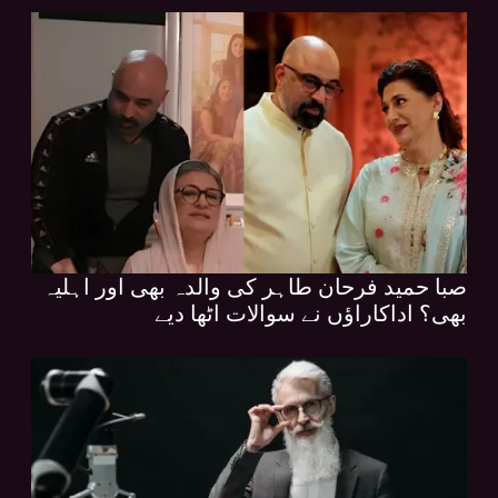
صبا حمید فرحان طاہر کی والدہ بھی اور اہلیہ
بھی؟ اداکاراؤں نے سوالات اٹھا دیے