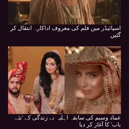
اسپائیڈر مین فلم کی معروف اداکارہ انتقال کر
گئیں
عماد وسیم کی سابقہ اہلیہ نے زندگی کے 'نئے
باب' کا آغاز کر دیا