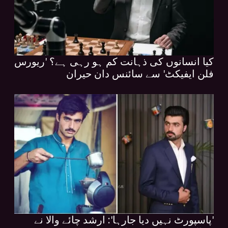
کیا انسانوں کی ذہانت کم ہو رہی ہے؟ 'ریورس
فلن ایفیکٹ' سے سائنس دان حیران
'پاسپورٹ نہیں دیا جارہا': ارشد چائے والا نے