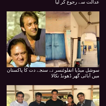
عدالت سے رجوع کر لیا
سوشل میڈیا انفلوئنسر نے سنجے دت کا پاکستان
میں آبائی گھر ڈھونڈ نکالا