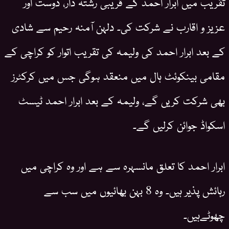
تقریب میں ابرار احمد کے قریبی رشتہ دار، دوست اور
عزیز و اقارب نے شرکت کی۔ دلہن آمنہ رحیم سے شادی
کے بعد ابرار احمد کی ولیمہ کی تقریب اتوار کو کراچی کے
مقامی بینکوئٹ ہال میں منعقد ہوگی جس میں کرکٹرز
بھی شرکت کریں گے، ولیمہ کے بعد ابرار احمد ٹیسٹ
اسکواڈ جوائن کرلیں گے۔
ابرار احمد کا تعلق مانسہرہ سے ہے اور وہ کراچی میں
رہائش پذیر ہیں۔ وہ 8 بہن بھائیوں میں سب سے
چھوٹےہیں۔