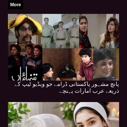
More
پانچ مشہور پاکستانی ڈرامے جو ویڈیو ٹیپ کے
ذریعے عرب امارات پہنچے