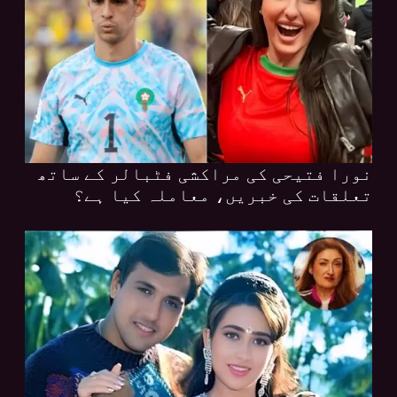
نورا فتیحی کی مراکشی فٹبالر کے ساتھ
تعلقات کی خبریں، معاملہ کیا ہے؟