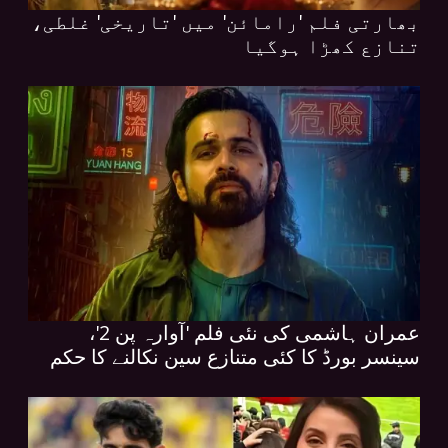
بھارتی فلم 'رامائن' میں 'تاریخی' غلطی،
تنازع کھڑا ہوگیا
عمران ہاشمی کی نئی فلم 'آوارہ پن 2'،
سینسر بورڈ کا کئی متنازع سین نکالنے کا حکم