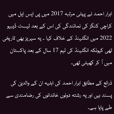
ابرار احمد نے پہلی مرتبہ 2017 میں پی ایس ایل میں
کراچی کنگز کی نمائندگی کی اس کے بعد ٹیسٹ ڈیبیو
2022 میں انگلینڈ کے خلاف کیا ۔ یہ سیریز بھی تاریخی
تھی کیونکہ انگلینڈ کی ٹیم 17 سال کے بعد پاکستان
میں آ کر کھیلی تھی۔
ذرائع کے مطابق ابرار احمد کی اہلیہ ان کے والدین کی
پسند ہیں اور یہ رشتہ دونوں خاندانوں کی رضامندی سے
طے پایا ہے۔