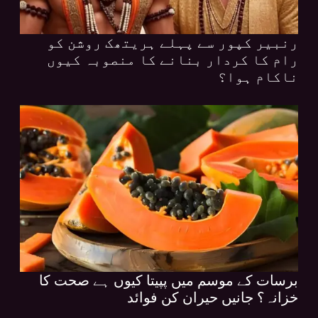
رنبیر کپور سے پہلے ہریتھک روشن کو
رام کا کردار بنانے کا منصوبہ کیوں
ناکام ہوا؟
برسات کے موسم میں پپیتا کیوں ہے صحت کا
خزانہ؟ جانیں حیران کن فوائد