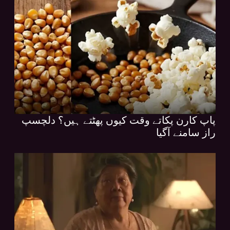
پاپ کارن پکاتے وقت کیوں پھٹتے ہیں؟ دلچسپ
راز سامنے آگیا