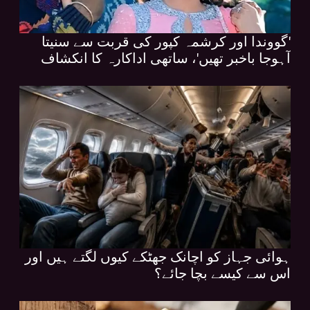
'گووندا اور کرشمہ کپور کی قربت سے سنیتا
آہوجا باخبر تھیں'، ساتھی اداکارہ کا انکشاف
ہوائی جہاز کو اچانک جھٹکے کیوں لگتے ہیں اور
اس سے کیسے بچا جائے؟