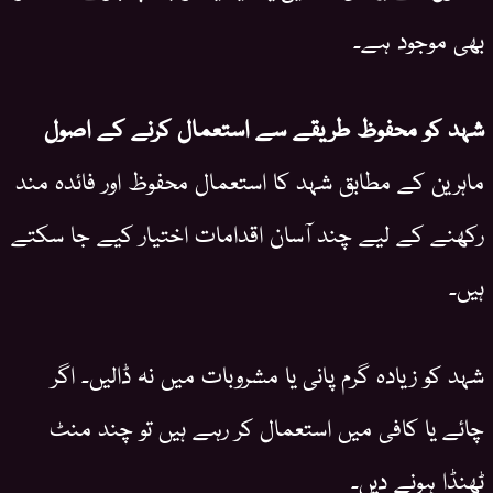
بھی موجود ہے۔
شہد کو محفوظ طریقے سے استعمال کرنے کے اصول
ماہرین کے مطابق شہد کا استعمال محفوظ اور فائدہ مند
رکھنے کے لیے چند آسان اقدامات اختیار کیے جا سکتے
ہیں۔
شہد کو زیادہ گرم پانی یا مشروبات میں نہ ڈالیں۔ اگر
چائے یا کافی میں استعمال کر رہے ہیں تو چند منٹ
ٹھنڈا ہونے دیں۔