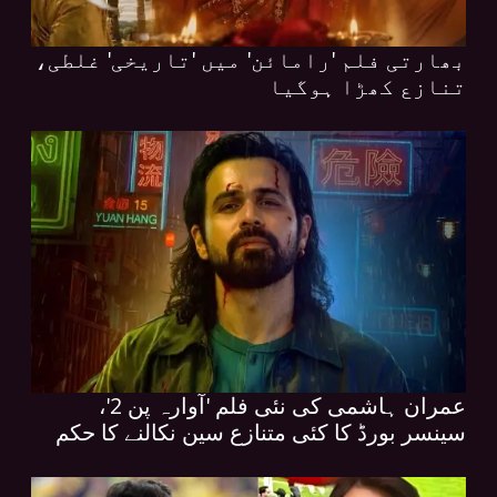
بھارتی فلم 'رامائن' میں 'تاریخی' غلطی،
تنازع کھڑا ہوگیا
عمران ہاشمی کی نئی فلم 'آوارہ پن 2'،
سینسر بورڈ کا کئی متنازع سین نکالنے کا حکم