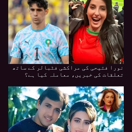
نورا فتیحی کی مراکشی فٹبالر کے ساتھ
تعلقات کی خبریں، معاملہ کیا ہے؟