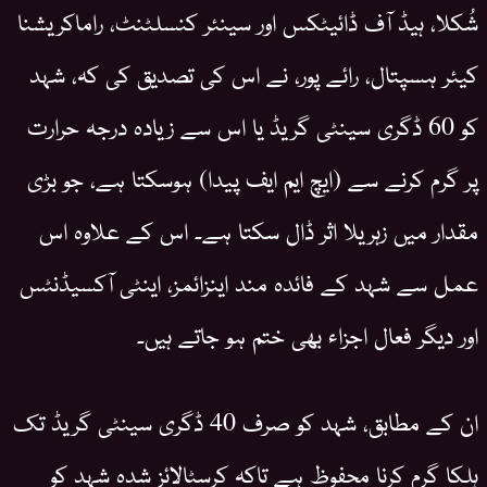
شُکلا، ہیڈ آف ڈائیٹکس اور سینئر کنسلٹنٹ، راماکریشنا
کیئر ہسپتال، رائے پور، نے اس کی تصدیق کی کہ، شہد
کو 60 ڈگری سینٹی گریڈ یا اس سے زیادہ درجہ حرارت
پر گرم کرنے سے (ایچ ایم ایف پیدا) ہوسکتا ہے، جو بڑی
مقدار میں زہریلا اثر ڈال سکتا ہے۔ اس کے علاوہ اس
عمل سے شہد کے فائدہ مند اینزائمز، اینٹی آکسیڈنٹس
اور دیگر فعال اجزاء بھی ختم ہو جاتے ہیں۔
ان کے مطابق، شہد کو صرف 40 ڈگری سینٹی گریڈ تک
ہلکا گرم کرنا محفوظ ہے تاکہ کرسٹالائز شدہ شہد کو