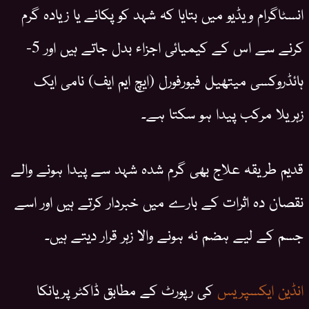
انسٹاگرام ویڈیو میں بتایا کہ شہد کو پکانے یا زیادہ گرم
کرنے سے اس کے کیمیائی اجزاء بدل جاتے ہیں اور 5-
ہائڈروکسی میتھیل فیورفورل (ایچ ایم ایف) نامی ایک
زہریلا مرکب پیدا ہو سکتا ہے۔
قدیم طریقہ علاج بھی گرم شدہ شہد سے پیدا ہونے والے
نقصان دہ اثرات کے بارے میں خبردار کرتے ہیں اور اسے
جسم کے لیے ہضم نہ ہونے والا زہر قرار دیتے ہیں۔
انڈین ایکسپریس
کی رپورٹ کے مطابق ڈاکٹر پریانکا