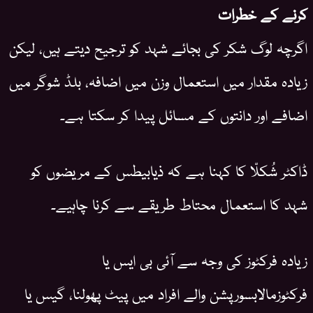
کرنے کے خطرات
اگرچہ لوگ شکر کی بجائے شہد کو ترجیح دیتے ہیں، لیکن
زیادہ مقدار میں استعمال وزن میں اضافہ، بلڈ شوگر میں
اضافے اور دانتوں کے مسائل پیدا کر سکتا ہے۔
ڈاکٹر شُکلّا کا کہنا ہے کہ ذیابیطس کے مریضوں کو
شہد کا استعمال محتاط طریقے سے کرنا چاہیے۔
زیادہ فرکٹوز کی وجہ سے آئی بی ایس یا
فرکٹوزمالابسورپشن والے افراد میں پیٹ پھولنا، گیس یا