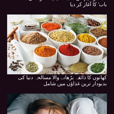
باب' کا آغاز کر دیا
کھانوں کا ذائقہ بڑھانے والا مسالحہ دنیا کی
بدبودار ترین غذاؤں میں شامل