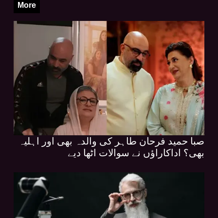
More
صبا حمید فرحان طاہر کی والدہ بھی اور اہلیہ
بھی؟ اداکاراؤں نے سوالات اٹھا دیے