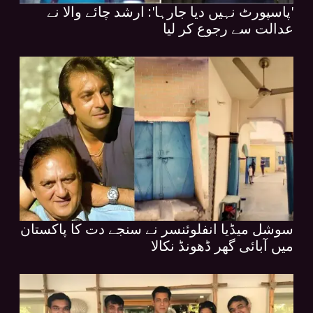
'پاسپورٹ نہیں دیا جارہا': ارشد چائے والا نے
عدالت سے رجوع کر لیا
سوشل میڈیا انفلوئنسر نے سنجے دت کا پاکستان
میں آبائی گھر ڈھونڈ نکالا