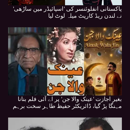
پاکستانی انفلوئنسر کی 'اسپائیڈر مین ساڑھی'
نے لندن ریڈ کارپٹ میلہ لوٹ لیا
بغیر اجازت 'عینک والا جن' پر اے آئی فلم بنانا
مہنگا پڑ گیا، ڈائریکٹر حفیظ طاہر سخت برہم