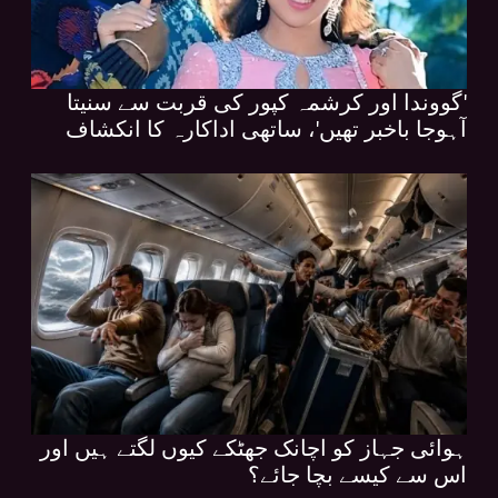
'گووندا اور کرشمہ کپور کی قربت سے سنیتا
آہوجا باخبر تھیں'، ساتھی اداکارہ کا انکشاف
ہوائی جہاز کو اچانک جھٹکے کیوں لگتے ہیں اور
اس سے کیسے بچا جائے؟