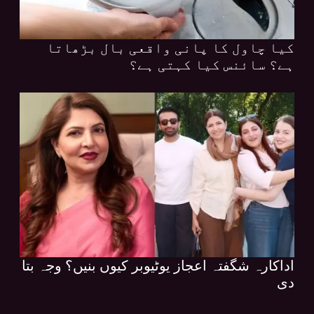
کیا چاول کا پانی واقعی بال بڑھاتا
ہے؟ سائنس کیا کہتی ہے؟
اداکارہ شگفتہ اعجاز یوٹیوبر کیوں بنیں؟ وجہ بتا
دی