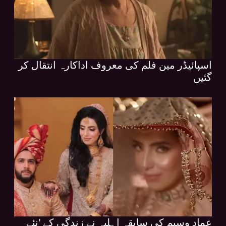
اسپائیڈر مین فلم کی معروف اداکارہ انتقال کر
گئیں
عماد وسیم کی سابقہ اہلیہ نے زندگی کے 'نئے