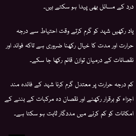
درد کے مسائل بھی پیدا ہو سکتے ہیں۔
یاد رکھیں شہد کو گرم کرتے وقت احتیاط سے درجہ
حرارت اور مدت کا خیال رکھنا ضروری ہے تاکہ فوائد اور
نقصانات کے درمیان توازن قائم رکھا جا سکے۔
کم درجہ حرارت پر معتدل گرم کرنا شہد کے فائدہ مند
اجزاء کو برقرار رکھنے اور نقصان دہ مرکبات کے بننے کے
امکانات کو کم کرنے میں مددگار ثابت ہو سکتا ہے۔