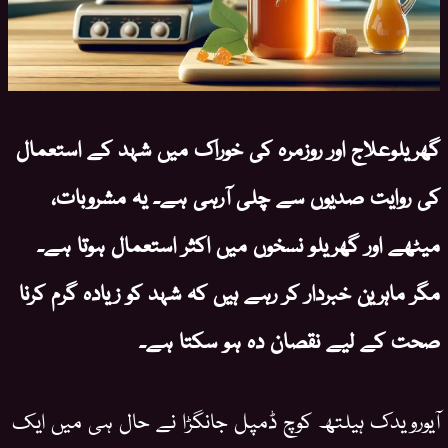
گھریلوعلاج اور روزمرہ کی خوراک میں شہد کے استعمال
کی روایت صدیوں سے چلی آرہی ہے۔ یہ مشروبات،
میٹھے اور گھریلو نسخوں میں اکثر استعمال ہوتا ہے۔
مگر ماہرین خبردار کر رہے ہیں کہ شہد کو زیادہ گرم کرنا
صحت کے لیے نقصان دہ ہو سکتا ہے۔
آیورویدک ہیلتھ کوچ ڈمپل جانگڑا نے حال ہی میں ایک