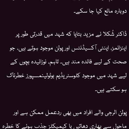
دوبارہ مائع کیا جا سکے۔
ڈاکٹر شُکلا نے مزید بتایا کہ شہد میں قدرتی طور پر
اینزائمز، اینٹی آکسیڈنٹس اور پولن موجود ہوتے ہیں، جو
صحت کے لیے فائدہ مند ہیں۔ تاہم، نوزائیدہ بچوں کے
لیے شہد میں موجود کلوسٹریڈیم بوٹولینمسپورز خطرناک
ہو سکتے ہیں۔
پولن الرجی والے افراد میں بھی ردعمل ممکن ہے اور
ماحول سے بھاری دھاتیں یا کیمیکلز جذب ہونے کا خطرہ