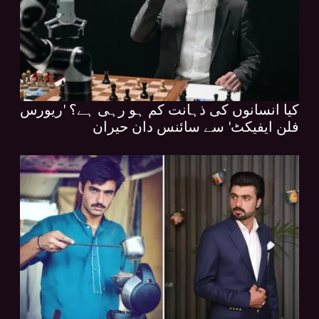
کیا انسانوں کی ذہانت کم ہو رہی ہے؟ 'ریورس
فلن ایفیکٹ' سے سائنس دان حیران