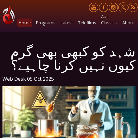
Aaj
Home
Programs
Latest
Telefilms
Classics
About
شہد کو کبھی بھی گرم
کیوں نہیں کرنا چاہیے؟
Web Desk
05 Oct 2025