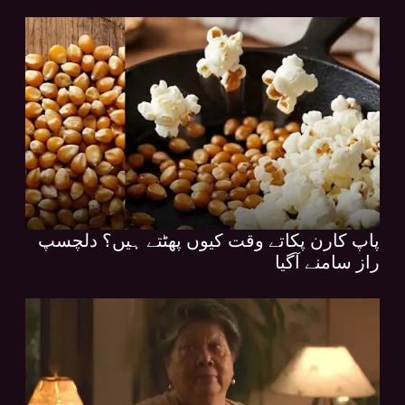
پاپ کارن پکاتے وقت کیوں پھٹتے ہیں؟ دلچسپ
راز سامنے آگیا