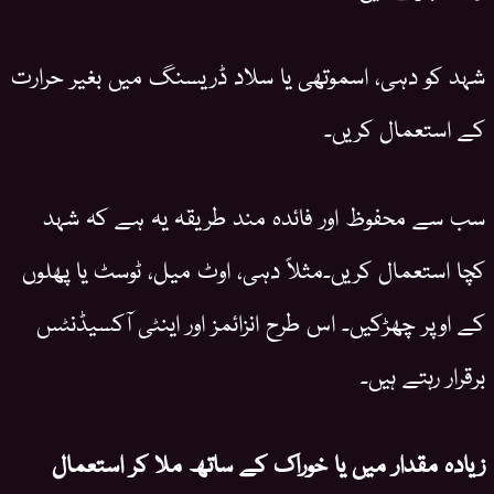
شہد کو دہی، اسموتھی یا سلاد ڈریسنگ میں بغیر حرارت
کے استعمال کریں۔
سب سے محفوظ اور فائدہ مند طریقہ یہ ہے کہ شہد
کچا استعمال کریں۔مثلاً دہی، اوٹ میل، ٹوسٹ یا پھلوں
کے اوپر چھڑکیں۔ اس طرح انزائمز اور اینٹی آکسیڈنٹس
برقرار رہتے ہیں۔
زیادہ مقدار میں یا خوراک کے ساتھ ملا کر استعمال