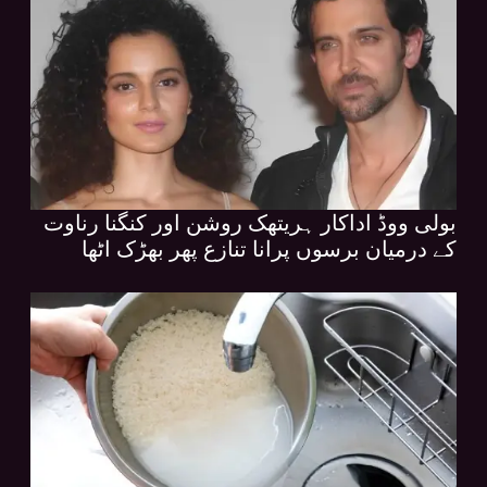
بولی ووڈ اداکار ہریتھک روشن اور کنگنا رناوت
کے درمیان برسوں پرانا تنازع پھر بھڑک اٹھا