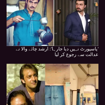
'پاسپورٹ نہیں دیا جارہا': ارشد چائے والا نے
عدالت سے رجوع کر لیا