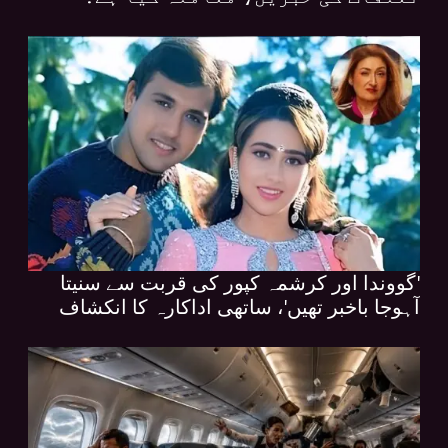
'گووندا اور کرشمہ کپور کی قربت سے سنیتا
آہوجا باخبر تھیں'، ساتھی اداکارہ کا انکشاف