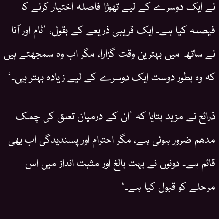
نے ایک دوسرے کے لیے تھوڑا فاصلہ اختیار کرنے کا
فیصلہ کیا ہے۔ ایک قریبی ذریعے کے بقول، ’ٹام اور آنا
نے ساتھ میں بہترین وقت گزارا، مگر اب وہ سمجھتے ہیں
کہ وہ بطور دوست ایک دوسرے کے لیے زیادہ بہتر ہیں۔‘
ذرائع نے مزید بتایا کہ ’ان کے درمیان تعلق کی چمک
مدھم ضرور ہوئی ہے، مگر احترام اور پسندیدگی اب بھی
قائم ہے۔ دونوں نے بہت بالغ اور مثبت انداز میں اس
مرحلے کو قبول کیا ہے۔‘