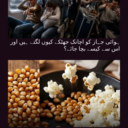
ہوائی جہاز کو اچانک جھٹکے کیوں لگتے ہیں اور
اس سے کیسے بچا جائے؟