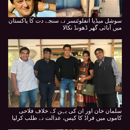
سوشل میڈیا انفلوئنسر نے سنجے دت کا پاکستان
میں آبائی گھر ڈھونڈ نکالا
سلمان خان اور ان کی بہن کے خلاف فلاحی
کاموں میں فراڈ کا کیس، عدالت نے طلب کرلیا