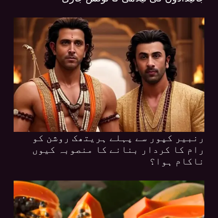
رنبیر کپور سے پہلے ہریتھک روشن کو
رام کا کردار بنانے کا منصوبہ کیوں
ناکام ہوا؟