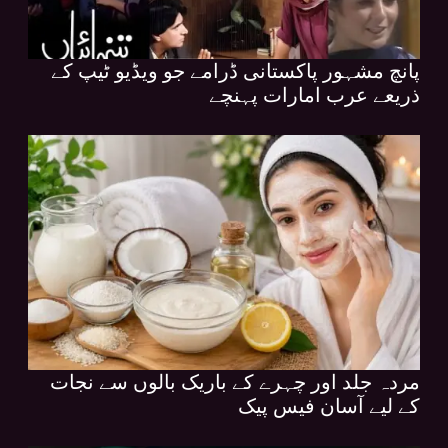
پانچ مشہور پاکستانی ڈرامے جو ویڈیو ٹیپ کے
ذریعے عرب امارات پہنچے
مردہ جلد اور چہرے کے باریک بالوں سے نجات
کے لیے آسان فیس پیک