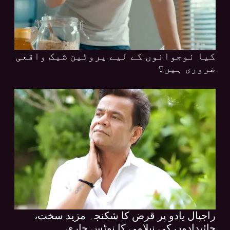
کیا نوجوانوں کے لیے پروٹین شیک واقعی
ضروری ہیں؟
راجپال یادو پر قرض کا شکنجہ مزید سخت،
جائیدادوں کی نیلامی کا نوٹس جاری