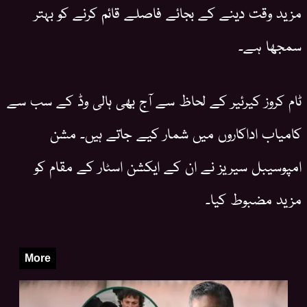
مزید وقت دینے کے بجائے فاصلے قائم کرنے کو بہتر
سمجھا ہے۔
ٹام کروز کیرئیر کے لحاظ سے آج بھی ہالی وڈ کے سب سے
کامیاب اداکاروں میں شمار کیے جاتے ہیں۔ مشن
امپوسیبل سیریز نے ان کے ایکشن اسٹار کے مقام کو
مزید مضبوط کیا۔
More