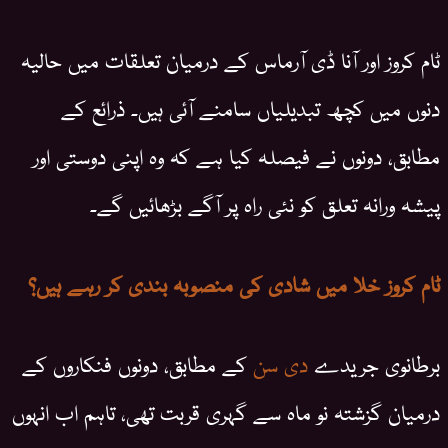
ٹام کروز اور آنا ڈی آرماس کے درمیان تعلقات میں حالیہ
دنوں میں کچھ تبدیلیاں سامنے آئی ہیں۔ ذرائع کے
مطابق، دونوں نے فیصلہ کیا ہے کہ وہ اپنی دوستی اور
پیشہ ورانہ تعلق کو نئی راہ پر آگے بڑھائیں گے۔
ٹام کروز خلا میں شادی کی منصوبہ بندی کر رہے ہیں؟
برطانوی جریدے
دی سن
کے مطابق، دونوں فنکاروں کے
درمیان گزشتہ نو ماہ سے گہری قربت تھی، تاہم اب انہوں