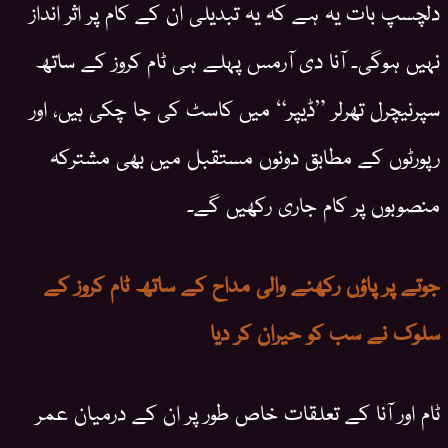
دلچسپ بات یہ ہے کہ یہ تبدیلی ان کے کام پر اثر انداز
نہیں ہوگی۔ آنا دی آرمس پہلے ہی ٹام کروز کے ساتھ
سپرنیچرل تھرلر ”ڈیپر“ میں کاسٹ کی جا چکی ہیں، اور
رپورٹوں کے مطابق دونوں مستقبل میں بھی مشترکہ
منصوبوں پر کام جاری رکھیں گے۔
جوتے پر پاؤں رکھنے والی مداح کے ساتھ ٹام کروز کے
سلوک نے سب کو حیران کر دیا
ٹام اور آنا کے تعلقات خاص طور پر ان کے درمیان عمر