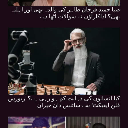
صبا حمید فرحان طاہر کی والدہ بھی اور اہلیہ
بھی؟ اداکاراؤں نے سوالات اٹھا دیے
کیا انسانوں کی ذہانت کم ہو رہی ہے؟ 'ریورس
فلن ایفیکٹ' سے سائنس دان حیران