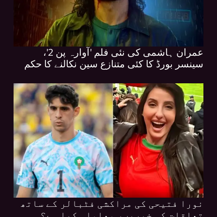
عمران ہاشمی کی نئی فلم 'آوارہ پن 2'،
سینسر بورڈ کا کئی متنازع سین نکالنے کا حکم
نورا فتیحی کی مراکشی فٹبالر کے ساتھ
تعلقات کی خبریں، معاملہ کیا ہے؟