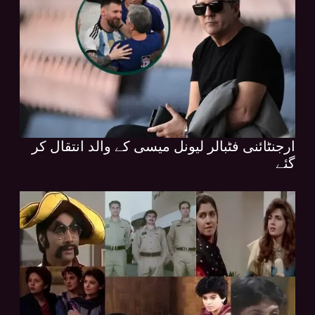
ارجنٹائنی فٹبالر لیونل میسی کے والد انتقال کر
گئے