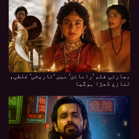
بھارتی فلم 'رامائن' میں 'تاریخی' غلطی،
تنازع کھڑا ہوگیا