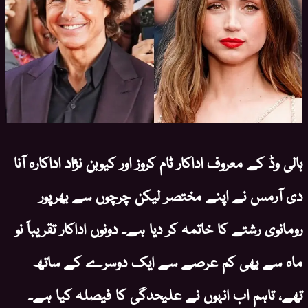
ہالی وڈ کے معروف اداکار ٹام کروز اور کیوبن نژاد اداکارہ آنا
دی آرمس نے اپنے مختصر لیکن چرچوں سے بھرپور
رومانوی رشتے کا خاتمہ کر دیا ہے۔ دونوں اداکار تقریباً نو
ماہ سے بھی کم عرصے سے ایک دوسرے کے ساتھ
تھے، تاہم اب انہوں نے علیحدگی کا فیصلہ کیا ہے۔