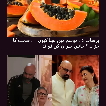
برسات کے موسم میں پپیتا کیوں ہے صحت کا
خزانہ؟ جانیں حیران کن فوائد