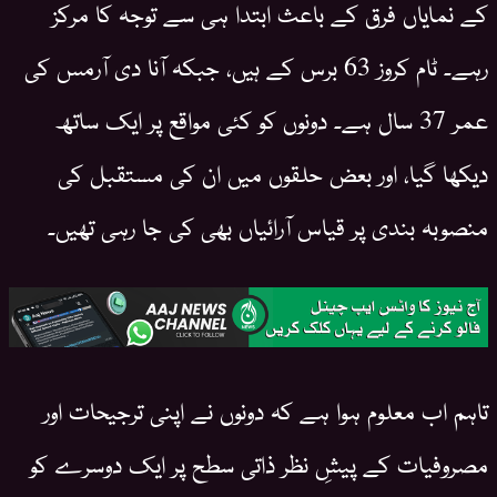
کے نمایاں فرق کے باعث ابتدا ہی سے توجہ کا مرکز
رہے۔ ٹام کروز 63 برس کے ہیں، جبکہ آنا دی آرمس کی
عمر 37 سال ہے۔ دونوں کو کئی مواقع پر ایک ساتھ
دیکھا گیا، اور بعض حلقوں میں ان کی مستقبل کی
منصوبہ بندی پر قیاس آرائیاں بھی کی جا رہی تھیں۔
تاہم اب معلوم ہوا ہے کہ دونوں نے اپنی ترجیحات اور
مصروفیات کے پیشِ نظر ذاتی سطح پر ایک دوسرے کو