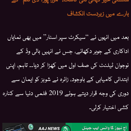
بارے میں زبردست انکشاف
بعد میں انہوں نے “سیکرٹ سپر اسٹار” میں بھی نمایاں
اداکاری کے جوہر دکھائے، جس نے انہیں بالی وڈ کے
نوجوان ٹیلنٹ کی صف اول میں کھڑا کر دیا۔۔ تاہم، اپنی
ابتدائی کامیابی کے باوجود، زائرہ نے شوبز کو ایمان سے
دوری کی وجہ قرار دیتے ہوئے 2019 فلمی دنیا سے کنارہ
کشی اختیار کرلی۔