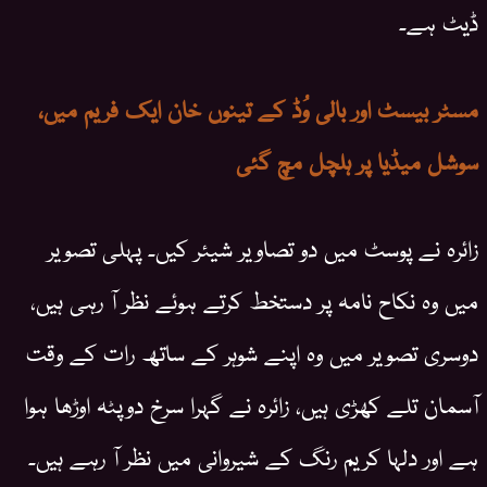
ڈیٹ ہے۔
مسٹر بیسٹ اور بالی وُڈ کے تینوں خان ایک فریم میں،
سوشل میڈیا پر ہلچل مچ گئی
زائرہ نے پوسٹ میں دو تصاویر شیئر کیں۔ پہلی تصویر
میں وہ نکاح نامہ پر دستخط کرتے ہوئے نظر آ رہی ہیں،
دوسری تصویر میں وہ اپنے شوہر کے ساتھ رات کے وقت
آسمان تلے کھڑی ہیں، زائرہ نے گہرا سرخ دوپٹہ اوڑھا ہوا
ہے اور دلہا کریم رنگ کے شیروانی میں نظر آ رہے ہیں۔