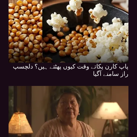
پاپ کارن پکاتے وقت کیوں پھٹتے ہیں؟ دلچسپ
راز سامنے آگیا