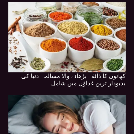
کھانوں کا ذائقہ بڑھانے والا مسالحہ دنیا کی
بدبودار ترین غذاؤں میں شامل