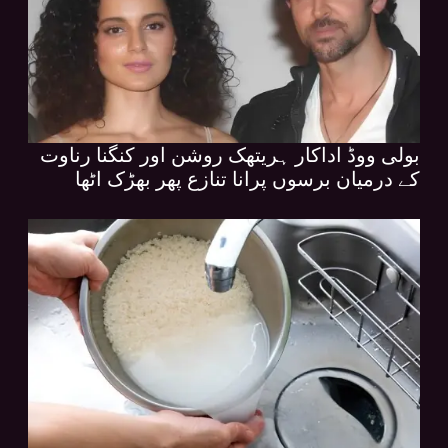
بولی ووڈ اداکار ہریتھک روشن اور کنگنا رناوت
کے درمیان برسوں پرانا تنازع پھر بھڑک اٹھا