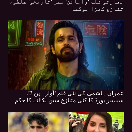
بھارتی فلم 'رامائن' میں 'تاریخی' غلطی،
تنازع کھڑا ہوگیا
عمران ہاشمی کی نئی فلم 'آوارہ پن 2'،
سینسر بورڈ کا کئی متنازع سین نکالنے کا حکم