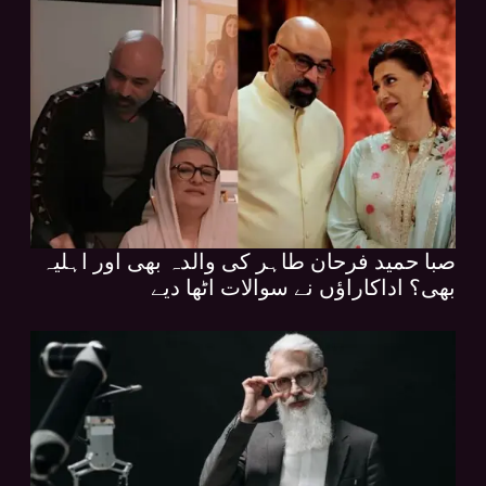
صبا حمید فرحان طاہر کی والدہ بھی اور اہلیہ
بھی؟ اداکاراؤں نے سوالات اٹھا دیے