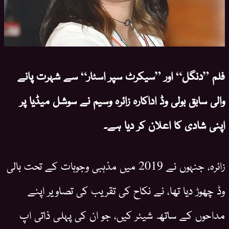
فلم ”دنگل“ اور ”سیکرٹ سپر اسٹار“ سے شہرت پانے
والی سابق بولی وڈ اداکارہ زائرہ وسیم نے سوشل میڈیا پر
اپنی شادی کا اعلان کر دیا ہے۔
زائرہ، جنہوں نے 2019 میں مذہبی وجوہات کے تحت بالی
وڈ چھوڑ دیا تھا، نے نکاح کی تقریب کی تصاویر اپنے
مداحوں کے ساتھ شیئر کیں، جو ان کی پہلی ذاتی اپ