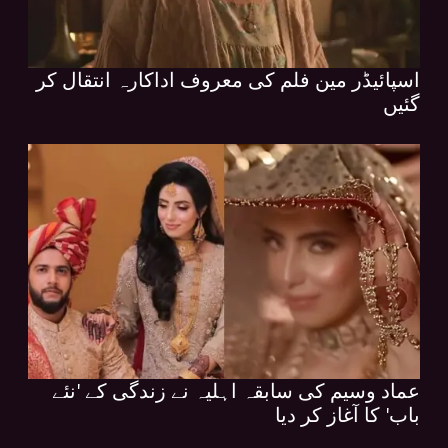
اسپائیڈر مین فلم کی معروف اداکارہ انتقال کر
گئیں
عماد وسیم کی سابقہ اہلیہ نے زندگی کے 'نئے
باب' کا آغاز کر دیا