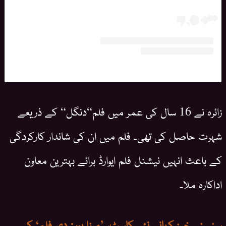
زائرہ نے 16 سال کی عمر میں فلم“دنگل“ کے ذریعے
شہرت حاصل کی تھی۔ فلم میں ان کی شاندار کارکردگی
کے باعث انہیں نیشنل فلم ایوارڈ برائے بہترین معاون
اداکارہ ملا۔
سنسنی خیز کہانی نئی کاسٹ، ’مرزا پور: دی فلم‘ کے