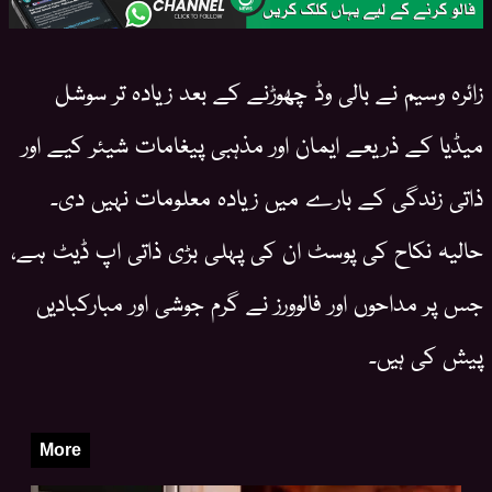
زائرہ وسیم نے بالی وڈ چھوڑنے کے بعد زیادہ تر سوشل
میڈیا کے ذریعے ایمان اور مذہبی پیغامات شیئر کیے اور
ذاتی زندگی کے بارے میں زیادہ معلومات نہیں دی۔
حالیہ نکاح کی پوسٹ ان کی پہلی بڑی ذاتی اپ ڈیٹ ہے،
جس پر مداحوں اور فالوورز نے گرم جوشی اور مبارکبادیں
پیش کی ہیں۔
More