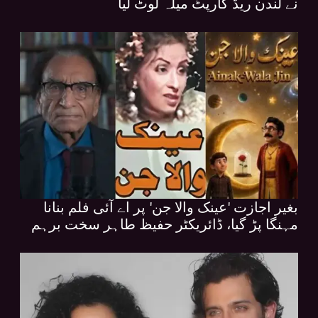
نے لندن ریڈ کارپٹ میلہ لوٹ لیا
بغیر اجازت 'عینک والا جن' پر اے آئی فلم بنانا
مہنگا پڑ گیا، ڈائریکٹر حفیظ طاہر سخت برہم