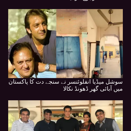
سوشل میڈیا انفلوئنسر نے سنجے دت کا پاکستان
میں آبائی گھر ڈھونڈ نکالا