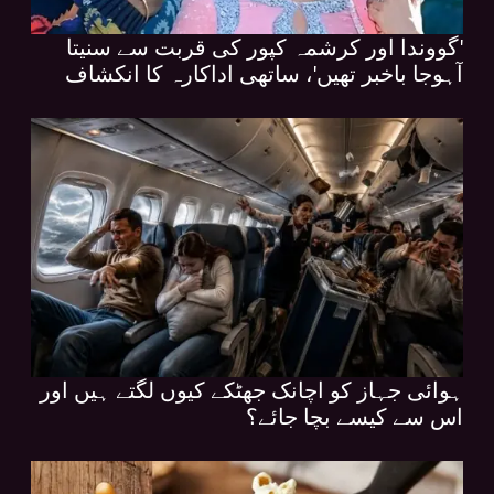
'گووندا اور کرشمہ کپور کی قربت سے سنیتا
آہوجا باخبر تھیں'، ساتھی اداکارہ کا انکشاف
ہوائی جہاز کو اچانک جھٹکے کیوں لگتے ہیں اور
اس سے کیسے بچا جائے؟