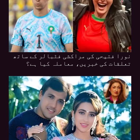
نورا فتیحی کی مراکشی فٹبالر کے ساتھ
تعلقات کی خبریں، معاملہ کیا ہے؟