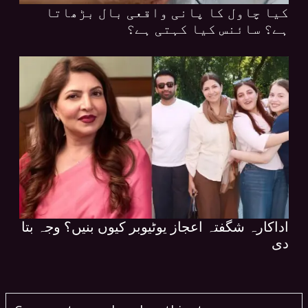
کیا چاول کا پانی واقعی بال بڑھاتا
ہے؟ سائنس کیا کہتی ہے؟
اداکارہ شگفتہ اعجاز یوٹیوبر کیوں بنیں؟ وجہ بتا
دی