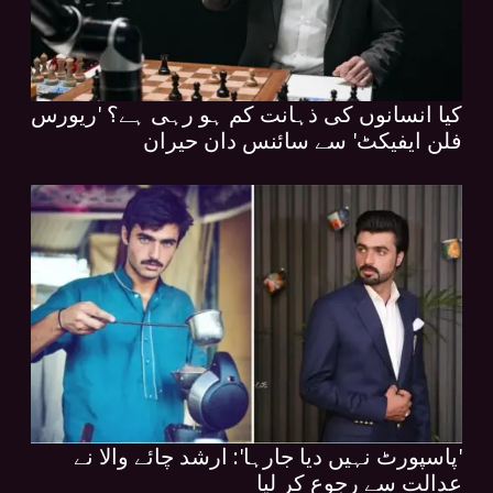
کیا انسانوں کی ذہانت کم ہو رہی ہے؟ 'ریورس
فلن ایفیکٹ' سے سائنس دان حیران
'پاسپورٹ نہیں دیا جارہا': ارشد چائے والا نے
عدالت سے رجوع کر لیا