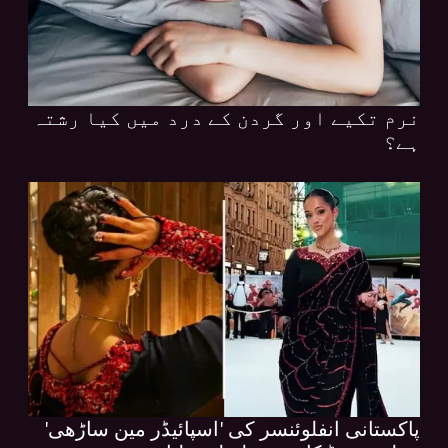
نرم تکیے اور گردن کے درد میں کیا رشتہ
ہے؟
پاکستانی انفلوئنسر کی 'اسپائیڈر مین ساڑھی'