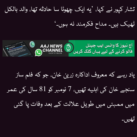
تشار کپور نے کہا، ’یہ ایک چھوٹا سا حادثہ تھا، والد بالکل
ٹھیک ہیں۔ مداح فکرمند نہ ہوں۔‘
یاد رہے کہ معروف اداکارہ زرین خان، جو کہ فلم ساز
سنجے خان کی اہلیہ تھیں، 7 نومبر کو 81 سال کی عمر
میں ممبئی میں طویل علالت کے بعد وفات پا گئی
تھیں۔