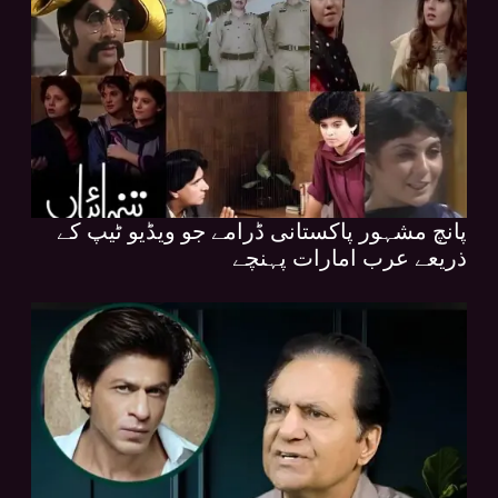
پانچ مشہور پاکستانی ڈرامے جو ویڈیو ٹیپ کے
ذریعے عرب امارات پہنچے