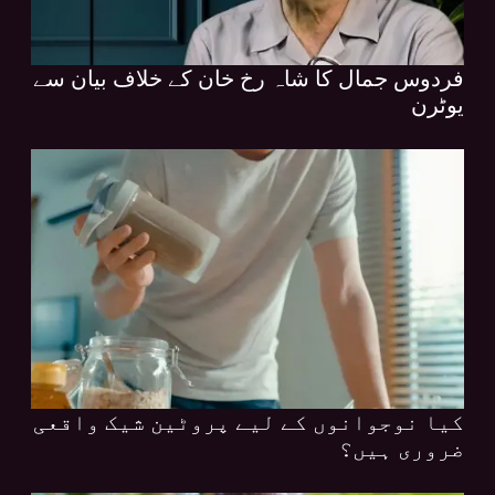
فردوس جمال کا شاہ رخ خان کے خلاف بیان سے
یوٹرن
کیا نوجوانوں کے لیے پروٹین شیک واقعی
ضروری ہیں؟