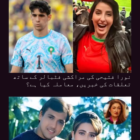
نورا فتیحی کی مراکشی فٹبالر کے ساتھ
تعلقات کی خبریں، معاملہ کیا ہے؟