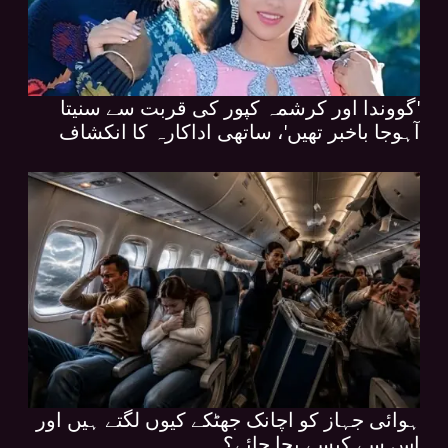
'گووندا اور کرشمہ کپور کی قربت سے سنیتا
آہوجا باخبر تھیں'، ساتھی اداکارہ کا انکشاف
ہوائی جہاز کو اچانک جھٹکے کیوں لگتے ہیں اور
اس سے کیسے بچا جائے؟