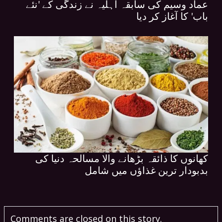
عماد وسیم کی سابقہ اہلیہ نے زندگی کے 'نئے
باب' کا آغاز کر دیا
کھانوں کا ذائقہ بڑھانے والا مسالحہ دنیا کی
بدبودار ترین غذاؤں میں شامل
Comments are closed on this story.