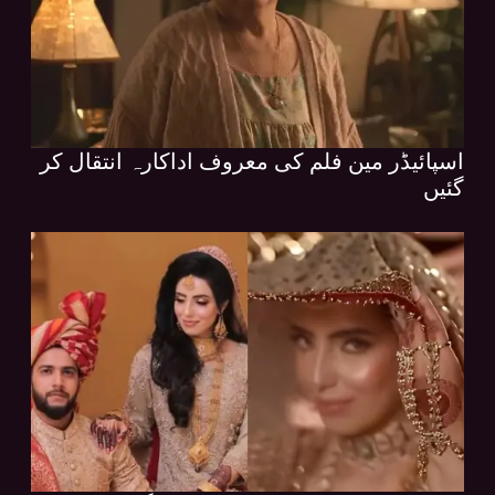
اسپائیڈر مین فلم کی معروف اداکارہ انتقال کر
گئیں