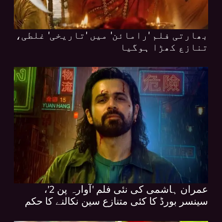
بھارتی فلم 'رامائن' میں 'تاریخی' غلطی،
تنازع کھڑا ہوگیا
عمران ہاشمی کی نئی فلم 'آوارہ پن 2'،
سینسر بورڈ کا کئی متنازع سین نکالنے کا حکم