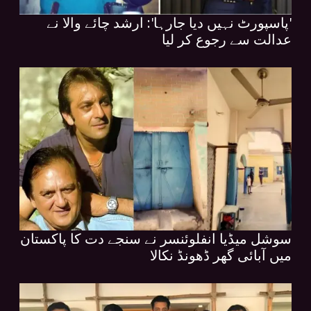
'پاسپورٹ نہیں دیا جارہا': ارشد چائے والا نے
عدالت سے رجوع کر لیا
سوشل میڈیا انفلوئنسر نے سنجے دت کا پاکستان
میں آبائی گھر ڈھونڈ نکالا