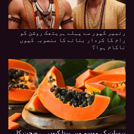
رنبیر کپور سے پہلے ہریتھک روشن کو
رام کا کردار بنانے کا منصوبہ کیوں
ناکام ہوا؟
برسات کے موسم میں پپیتا کیوں ہے صحت کا