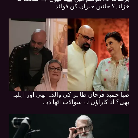
خزانہ؟ جانیں حیران کن فوائد
صبا حمید فرحان طاہر کی والدہ بھی اور اہلیہ
بھی؟ اداکاراؤں نے سوالات اٹھا دیے