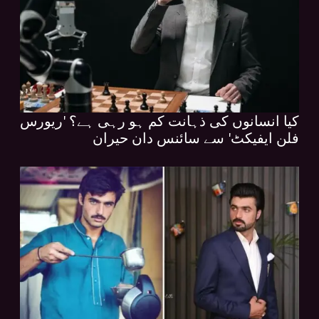
کیا انسانوں کی ذہانت کم ہو رہی ہے؟ 'ریورس
فلن ایفیکٹ' سے سائنس دان حیران