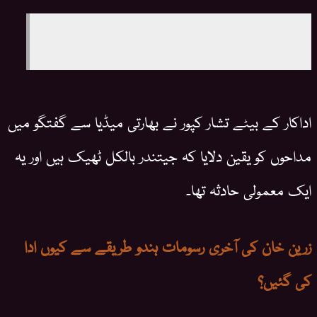
اداکار کے بیٹے تشار کپور نے بھارتی میڈیا سے گفتگو میں
مداحوں کو یقین دلایا کہ جیتندر بالکل ٹھیک ہیں اور یہ
ایک معمولی حادثہ تھا۔
زرین خان کی آخری رسومات ہندو طریقے سے کیوں ادا
کی گئیں؟