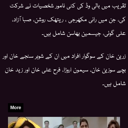
تقریب میں بالی وڈ کی کئی نامور شخصیات نے شرکت
کی، جن میں رانی مکھرجی ، ریتھک روشن، صبا آزاد،
علی گوئی، جیسمین بھاسن شامل ہیں۔
زرین خان کے سوگوار افراد میں ان کے شوہر سنجے خان اور
بچے سوزین خان، سیمون اروڑا، فرح علی خان اور زید خان
شامل ہیں۔
More