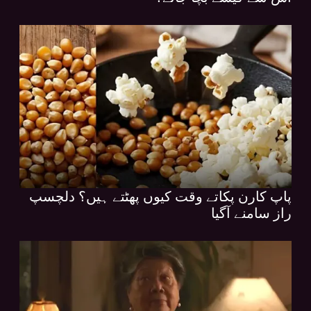
پاپ کارن پکاتے وقت کیوں پھٹتے ہیں؟ دلچسپ
راز سامنے آگیا