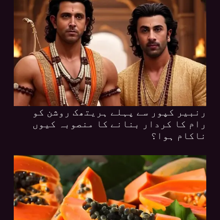
رنبیر کپور سے پہلے ہریتھک روشن کو
رام کا کردار بنانے کا منصوبہ کیوں
ناکام ہوا؟