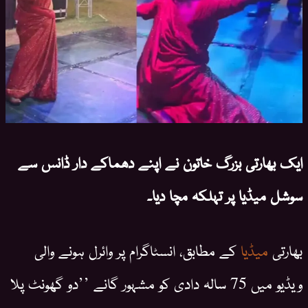
ایک بھارتی بزرگ خاتون نے اپنے دھماکے دار ڈانس سے
سوشل میڈیا پر تہلکہ مچا دیا۔
بھارتی
میڈیا
کے مطابق، انسٹاگرام پر وائرل ہونے والی
ویڈیو میں 75 سالہ دادی کو مشہور گانے ’’دو گھونٹ پلا