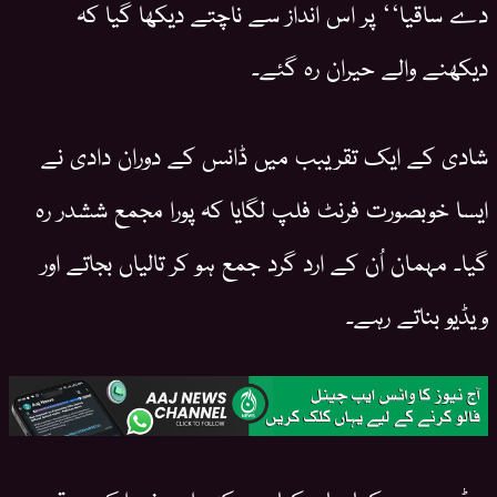
دے ساقیا‘‘ پر اس انداز سے ناچتے دیکھا گیا کہ
دیکھنے والے حیران رہ گئے۔
شادی کے ایک تقریبب میں ڈانس کے دوران دادی نے
ایسا خوبصورت فرنٹ فلپ لگایا کہ پورا مجمع ششدر رہ
گیا۔ مہمان اُن کے ارد گرد جمع ہو کر تالیاں بجاتے اور
ویڈیو بناتے رہے۔