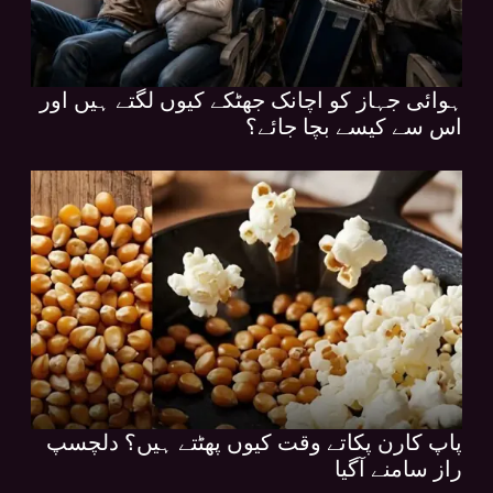
ہوائی جہاز کو اچانک جھٹکے کیوں لگتے ہیں اور
اس سے کیسے بچا جائے؟
پاپ کارن پکاتے وقت کیوں پھٹتے ہیں؟ دلچسپ
راز سامنے آگیا