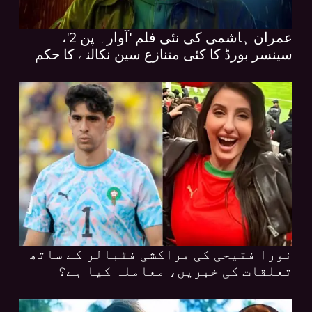
عمران ہاشمی کی نئی فلم 'آوارہ پن 2'،
سینسر بورڈ کا کئی متنازع سین نکالنے کا حکم
نورا فتیحی کی مراکشی فٹبالر کے ساتھ
تعلقات کی خبریں، معاملہ کیا ہے؟