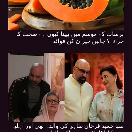
برسات کے موسم میں پپیتا کیوں ہے صحت کا
خزانہ؟ جانیں حیران کن فوائد
صبا حمید فرحان طاہر کی والدہ بھی اور اہلیہ