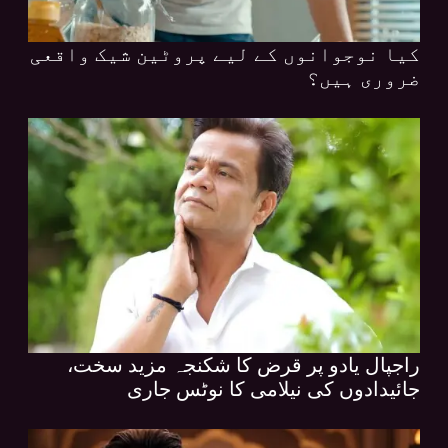
کیا نوجوانوں کے لیے پروٹین شیک واقعی
ضروری ہیں؟
راجپال یادو پر قرض کا شکنجہ مزید سخت،
جائیدادوں کی نیلامی کا نوٹس جاری