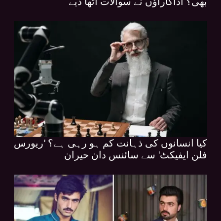
بھی؟ اداکاراؤں نے سوالات اٹھا دیے
کیا انسانوں کی ذہانت کم ہو رہی ہے؟ 'ریورس
فلن ایفیکٹ' سے سائنس دان حیران