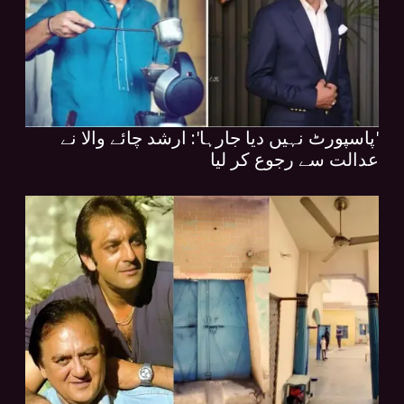
'پاسپورٹ نہیں دیا جارہا': ارشد چائے والا نے
عدالت سے رجوع کر لیا