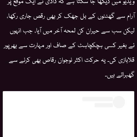
ویڈیو میں دیکھا جا سکتا ہے کہ دادی نے ایک موقع پر
آرام سے گھٹنوں کے بل جھک کر بھی رقص جاری رکھا،
لیکن سب سے حیران کن لمحہ آخر میں آیا، جب انہوں
نے بغیر کسی ہچکچاہٹ کے صاف اور مہارت سے بھرپور
قلابازی کی۔ یہ حرکت اکثر نوجوان رقاص بھی کرنے سے
گھبراتے ہیں۔