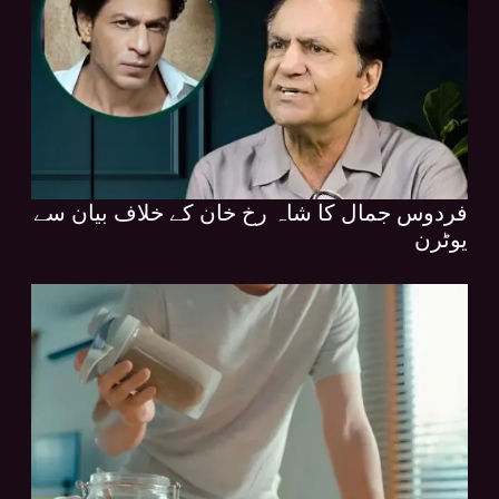
فردوس جمال کا شاہ رخ خان کے خلاف بیان سے
یوٹرن