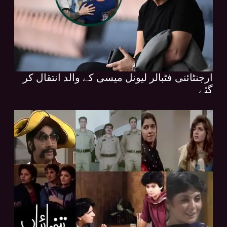
ارجنٹائنی فٹبالر لیونل میسی کے والد انتقال کر
گئے