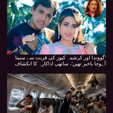
'گووندا اور کرشمہ کپور کی قربت سے سنیتا
آہوجا باخبر تھیں'، ساتھی اداکارہ کا انکشاف