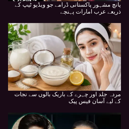
پانچ مشہور پاکستانی ڈرامے جو ویڈیو ٹیپ کے
ذریعے عرب امارات پہنچے
مردہ جلد اور چہرے کے باریک بالوں سے نجات
کے لیے آسان فیس پیک