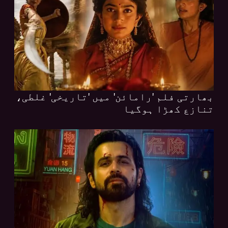
بھارتی فلم 'رامائن' میں 'تاریخی' غلطی،
تنازع کھڑا ہوگیا