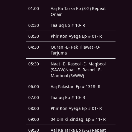
01:00
Aaj Ka Tarka Ep (S-2) Repeat
Onair
02:30
Taaluq Ep # 10- R
03:30
Phir Kon Ayega Ep # 01- R
04:30
Quran -E- Pak Tilawat -O-
Tarjuma
05:30
Naat -E- Rasool -E- Maqbool
(SAWW)Naat -E- Rasool -E-
Maqbool (SAWW)
06:00
Aaj Pakistan Ep # 1318- R
07:00
Taaluq Ep # 10- R
08:00
Phir Kon Ayega Ep # 01- R
09:00
04 Din Ki Zindagi Ep # 11- R
09:30
Aaj Ka Tarka Ep (S-2) Repeat