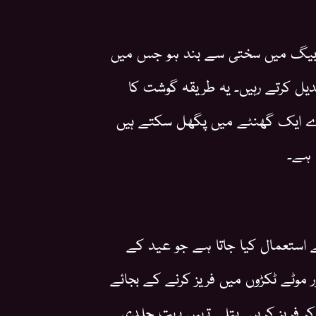
سے بیگ میں سختی سے بند ہو جس میں
دیل کرتے رہیں۔ یہ طریقہ گوشت کا
ے ایک گھنٹے میں پگھل سکتے ہیں
 ہے۔
ے استعمال کیا جاتا ہے جو عید کے
 موٹے ٹکڑوں میں فریز کرنے کے بجائے
 فریز کریں۔ پتلی تہیں بہت جلدی