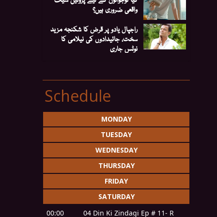
واقعی ضروری ہیں؟
راجپال یادو پر قرض کا شکنجہ مزید
سخت، جائیدادوں کی نیلامی کا
نوٹس جاری
Schedule
MONDAY
TUESDAY
WEDNESDAY
THURSDAY
FRIDAY
SATURDAY
00:00
04 Din Ki Zindagi Ep # 11- R