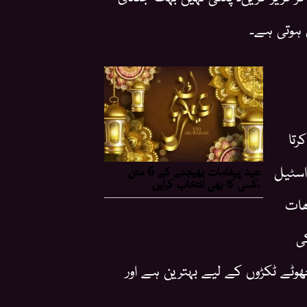
 ہوتی ہے۔
رتا
اسٹیل
ھات
ی
ٹے ٹکڑوں کے لیے بہترین ہے اور