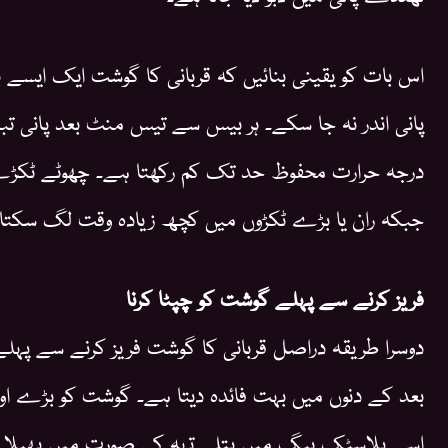
اس بات کو یقینی بنائیں کہ قربانی کا گوشت ایک ای
پانی اندر نہ جا سکے۔ ہر بیس سے تیس منٹ بعد پانی تب
درجہ حرارت محفوظ حد تک کم رکھتا ہے۔ چھوٹے ٹکڑ
جبکہ ران یا بڑے ٹکڑوں میں کچھ زیادہ وقت لگ سکتا
فریز کرنے سے پہلے گوشت کو چپٹا کرنا
دوسرا طریقہ دراصل قربانی کا گوشت فریز کرنے سے پہل
بعد کے دنوں میں بہت فائدہ دیتا ہے۔ گوشت کو بڑے اور
اسے پلاسٹک بیگ میں پتلی تہہ کی صورت میں پھیلا کر