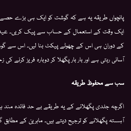
پانچواں طریقہ یہ ہے کہ گوشت کو ایک ہی بڑے حصے می
ایک وقت کے استعمال کے حساب سے پیک کریں۔ عید کے
کے دوران ہی اس کے چھوٹے پیکٹ بنا لیں۔ اس سے گو
آسانی رہتی ہے اور بار بار پگھلا کر دوبارہ فریز کرنے کی ز
سب سے محفوظ طریقہ
اگرچہ جلدی پگھلانے کے یہ طریقے بے حد فائدہ مند ہی
آہستہ پگھلانے کو ترجیح دیتے ہیں۔ ماہرین کے مطابق