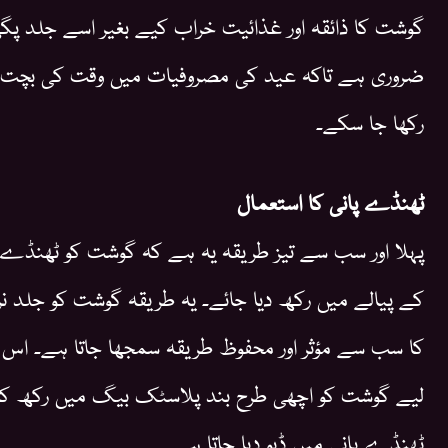
گوشت کا ذائقہ اور غذائیت خراب کیے بغیر اسے جلد پگھل
ضروری ہے تاکہ عید کی مصروفیات میں وقت کی بچت 
رکھا جا سکے۔
ٹھنڈے پانی کا استعمال
پہلا اور سب سے تیز طریقہ یہ ہے کہ گوشت کو ٹھنڈے 
کے پیالے میں رکھ دیا جائے۔ یہ طریقہ گوشت کو جلد نر
کا سب سے مؤثر اور محفوظ طریقہ سمجھا جاتا ہے۔ اس
لیے گوشت کو اچھی طرح بند پلاسٹک بیگ میں رکھ کر
ٹھنڈے پانی میں ڈبو دیا جاتا ہے۔