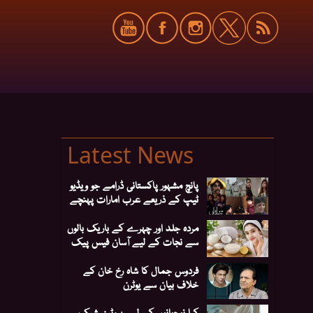
Latest News
پانچ مشہور پاکستانی ڈرامے جو ویڈیو
ٹیپ کے ذریعے عرب امارات پہنچے
مردہ جلد اور چہرے کے باریک بالوں
سے نجات کے لیے آسان فیس پیک
فردوس جمال کا شاہ رخ خان کے
خلاف بیان سے یوٹرن
کیا نوجوانوں کے لیے پروٹین شیک