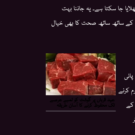
ایا جا سکتا ہے۔ یہ جاننا بہت
کے ساتھ ساتھ صحت کا بھی خیال
پانی
م کرنے
 کے