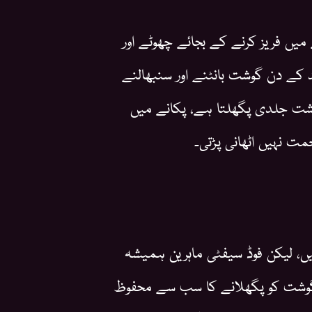
ں فریز کرنے کے بجائے چھوٹے اور
 دن گوشت بانٹنے اور سنبھالنے
شت جلدی پگھلتا ہے، پکانے میں
حمت نہیں اٹھانی پڑتی۔
ں، لیکن فوڈ سیفٹی ماہرین ہمیشہ
 گوشت کو پگھلانے کا سب سے محفوظ