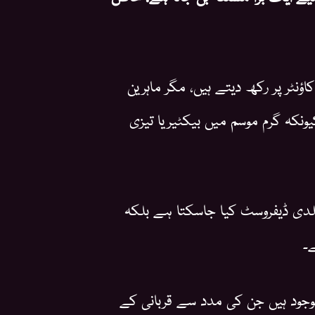
ؤنٹر پر رکھ دیتے ہیں، مگر ماہرین
کہ گرم موسم میں بیکٹیریا تیزی
دی ڈیفروسٹ کیا جاسکتا ہے بلکہ
ے۔
جود ہیں جن کی مدد سے قربانی کے