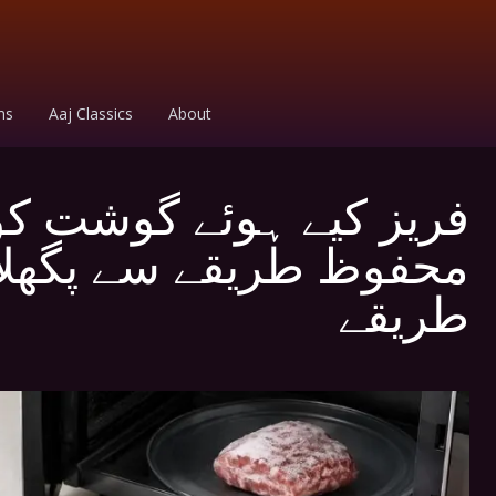
ms
Aaj Classics
About
فریز کیے ہوئے گوشت کو ف
طریقے