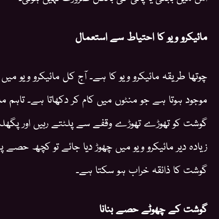
مائیکرو ویو کا احتیاط سے استعمال
چوتھا طریقہ مائیکرو ویو کا ہے۔ آج کل مائیکرو ویو میں
موجود ہوتا ہے جو منٹوں میں کام کر دکھاتا ہے۔ تاہم م
گوشت کو تھوڑے تھوڑے وقفے سے پلٹتے رہیں اور پگھلنے 
زیادہ دیر مائیکرو ویو میں چھوڑ دیا جائے تو کچھ حصے
گوشت کا ذائقہ خراب ہو سکتا ہے۔
گوشت کے چھوٹے حصے بنانا