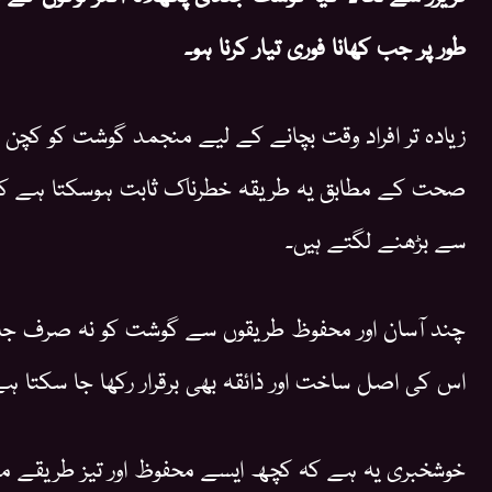
طور پر جب کھانا فوری تیار کرنا ہو۔
زیادہ تر افراد وقت بچانے کے لیے منجمد گوشت کو کچن کا
صحت کے مطابق یہ طریقہ خطرناک ثابت ہوسکتا ہے کیون
سے بڑھنے لگتے ہیں۔
چند آسان اور محفوظ طریقوں سے گوشت کو نہ صرف جل
اس کی اصل ساخت اور ذائقہ بھی برقرار رکھا جا سکتا ہ
خوشخبری یہ ہے کہ کچھ ایسے محفوظ اور تیز طریقے مو