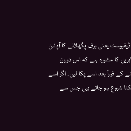
 ڈیفروسٹ یعنی برف پگھلانے کا آپشن
اہرین کا مشورہ ہے کہ اس دوران
کے فوراً بعد اسے پکا لیں۔ اگر اسے
 پکنا شروع ہو جاتے ہیں جس سے