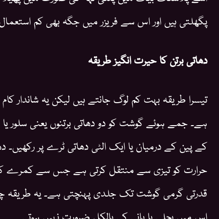
پگھلتی ہیں اور اس سے فریزر میں جگہ بھی کم استعمال
دھاتی برتن کا حیرت انگیز طریقہ
تیسرا طریقہ بہت کم لوگ جانتے ہیں لیکن یہ شاندار کام ک
ہے۔ جمے ہوئے گوشت کو دو دھاتی برتنوں یعنی سلور یا 
کے پین کے درمیان یا ایک الٹی دھاتی ٹرے پر رکھیں۔ د
حرارت کو تیزی سے منتقل کرتی ہے جس سے کمرے ک
قدرتی گرمی گوشت تک جلدی پہنچتی ہے۔ یہ طریقہ چھو
اس میں بجلی یا پانی کی بالکل ضرورت نہیں ہوتی۔