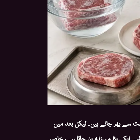
شت سے بھر جاتے ہیں۔ لیکن بعد میں
 لیے ایک بڑا مسئلہ بن جاتا ہے، خاص