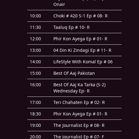
Onair
10:00
Choki # 420 S-1 Ep # 08- R
11:30
Taaluq Ep # 10- R
12:00
Phir Kon Ayega Ep # 01- R
13:00
04 Din Ki Zindagi Ep # 11- R
14:00
LifeStyle With Komal Ep # 06
15:00
Best Of Aaj Pakistan
16:00
Best Of Aaj Ka Tarka (S-2)
Wednesday Ep- R
17:00
Teri Chahaten Ep # 02- R
18:30
Phir Kon Ayega Ep # 01- R
19:00
The Journalist Ep # 08- R
20:00
The Journalist Ep # 07- F