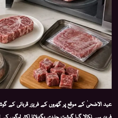
عید الاضحیٰ کے موقع پر گھروں کے فریزر قربانی کے گو
فریزر سے نکالا گیا گوشت جلدی پگھلانا اکثر لوگوں کے