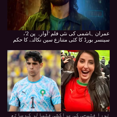
عمران ہاشمی کی نئی فلم 'آوارہ پن 2'،
سینسر بورڈ کا کئی متنازع سین نکالنے کا حکم
نورا فتیحی کی مراکشی فٹبالر کے ساتھ