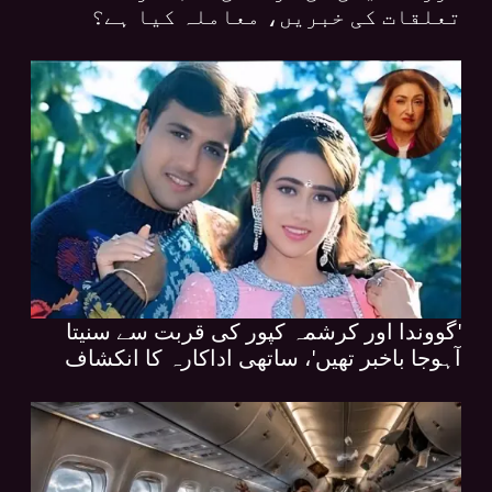
تعلقات کی خبریں، معاملہ کیا ہے؟
'گووندا اور کرشمہ کپور کی قربت سے سنیتا
آہوجا باخبر تھیں'، ساتھی اداکارہ کا انکشاف