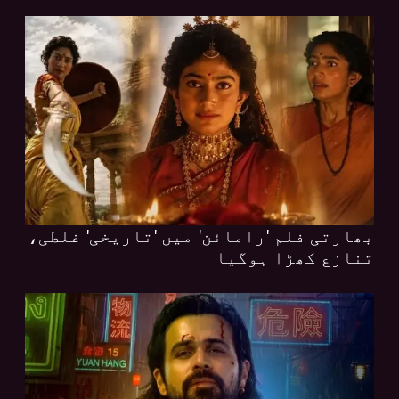
بھارتی فلم 'رامائن' میں 'تاریخی' غلطی،
تنازع کھڑا ہوگیا