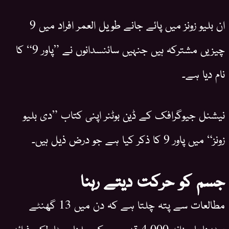
ان بلیو زونز میں پائے جانے طویل العمر افراد میں 9
چیزیں مشترکہ ہیں جنہیں سائنسدانوں نے ”پاور 9“ کا
نام دیا ہے۔
نیشنل جیوگرافک کے ڈین بوٹنر اپنی کتاب ”دی بلیو
زونز“ میں پاور 9 کا ذکر کیا ہے جو درض ذیل ہیں۔
جسم کو حرکت دیتے رہنا
مطالعات سے پتہ چلتا ہے کہ دن میں 13 گھنٹے
بیٹھنا یا روزانہ 4,000 قدم سے کم چلنا میٹابولک فوائد