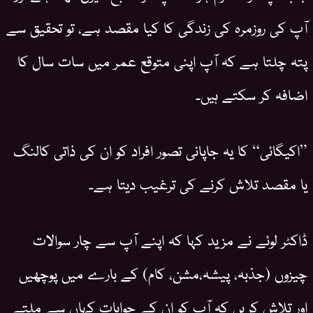
آپ کی روزمرہ کی زندگی کا کیا مقصد ہے، تو تحقیق سے
پتہ چلتا ہے کہ آپ اپنی متوقع عمر میں سات سال کا
اضافہ کر سکتے ہیں۔
”اکیگائی“ کا یہ جاپانی تصور افراد کو ان کی ذاتی کالنگ
یا مقصد تلاش کرنے کی ترغیب دیتا ہے۔
ڈاکٹر لوئے نے مزید کہا کہ اپنے آپ سے چار سوالات
چیزوں (جذبہ، پیشہ،مشن، کام) کے بارے میں پوچھیں
اور تلاش کریں کہ آپ کو ان کے جوابات کہاں سے ملتے