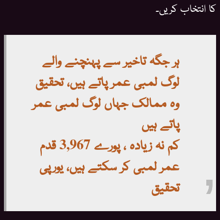
کا انتخاب کریں۔
ہر جگہ تاخیر سے پہنچنے والے
لوگ لمبی عمر پاتے ہیں، تحقیق
وہ ممالک جہاں لوگ لمبی عمر
پاتے ہیں
کم نہ زیادہ ، پورے 3,967 قدم
عمر لمبی کر سکتے ہیں، یورپی
تحقیق