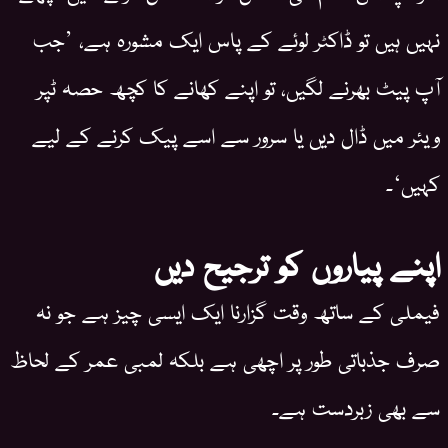
نہیں ہیں تو ڈاکٹر لوئے کے پاس ایک مشورہ ہے، ’جب
آپ پیٹ بھرنے لگیں، تو اپنے کھانے کا کچھ حصہ ٹپر
ویئر میں ڈال دیں یا سرور سے اسے پیک کرنے کے لیے
کہیں‘۔
اپنے پیاروں کو ترجیح دیں
فیملی کے ساتھ وقت گزارنا ایک ایسی چیز ہے جو نہ
صرف جذباتی طور پر اچھی ہے بلکہ لمبی عمر کے لحاظ
سے بھی زبردست ہے۔