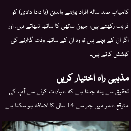
کامیاب صد سالہ افراد بوڑھے والدین (یا دادا دادی) کو
قریب رکھتے ہیں، جیون ساتھی کا ساتھ نبھاتے ہیں، اور
اگر ان کے بچے ہیں تو وہ ان کے ساتھ وقت گزارنے کی
کوشش کرتے ہیں۔
مذہبی راہ اختیار کریں
تحقیق سے پتہ چلتا ہے کہ عبادات کرنے سے آپ کی
متوقع عمر میں چار سے 14 سال کا اضافہ ہو سکتا ہے۔