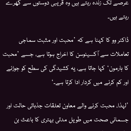
عرصے تک زندہ رہتے ہیں وہ قریبی دوستوں سے گھرے
رہتے ہیں۔
ڈاکٹر وو کا کہنا ہے کہ ’محبت اور مثبت سماجی
تعاملات سے آکسیٹوسن کا اخراج ہوتا ہے، جسے ’محبت
کا ہارمون‘ کہا جاتا ہے، یہ کشیدگی کی سطح کو جوڑنے
اور کم کرنے میں کردار ادا کرتا ہے۔‘
’لہذا، محبت کرنے والے معاون تعلقات جذباتی حالت اور
جسمانی صحت میں طویل مدتی بہتری کا باعث بن