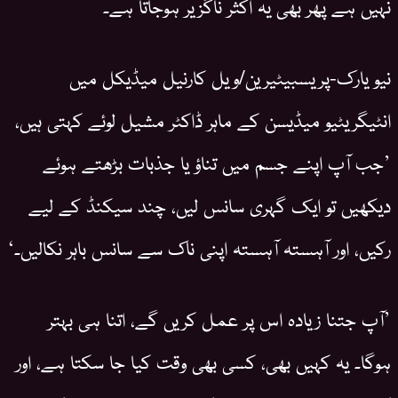
نہیں ہے پھر بھی یہ اکثر ناگزیر ہوجاتا ہے۔
نیو یارک-پریسبیٹیرین/ویل کارنیل میڈیکل میں
انٹیگریٹیو میڈیسن کے ماہر ڈاکٹر مشیل لوئے کہتی ہیں،
’جب آپ اپنے جسم میں تناؤ یا جذبات بڑھتے ہوئے
دیکھیں تو ایک گہری سانس لیں، چند سیکنڈ کے لیے
رکیں، اور آہستہ آہستہ اپنی ناک سے سانس باہر نکالیں۔‘
’آپ جتنا زیادہ اس پر عمل کریں گے، اتنا ہی بہتر
ہوگا۔ یہ کہیں بھی، کسی بھی وقت کیا جا سکتا ہے، اور