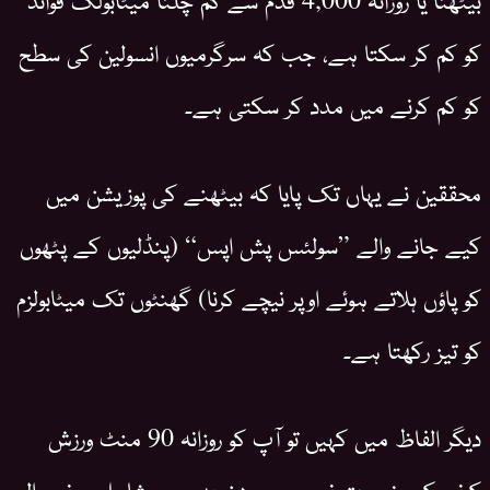
کو کم کر سکتا ہے، جب کہ سرگرمیوں انسولین کی سطح
کو کم کرنے میں مدد کر سکتی ہے۔
محققین نے یہاں تک پایا کہ بیٹھنے کی پوزیشن میں
کیے جانے والے ”سولئس پش اپس“ (پنڈلیوں کے پٹھوں
کو پاؤں ہلاتے ہوئے اوپر نیچے کرنا) گھنٹوں تک میٹابولزم
کو تیز رکھتا ہے۔
دیگر الفاظ میں کہیں تو آپ کو روزانہ 90 منٹ ورزش
کرنے کی ضرورت نہیں ہے۔ دن بھر میں شامل ہونے والی