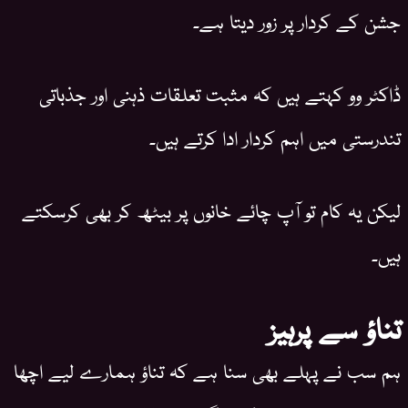
جشن کے کردار پر زور دیتا ہے۔
ڈاکٹر وو کہتے ہیں کہ مثبت تعلقات ذہنی اور جذباتی
تندرستی میں اہم کردار ادا کرتے ہیں۔
لیکن یہ کام تو آپ چائے خانوں پر بیٹھ کر بھی کرسکتے
ہیں۔
تناؤ سے پرہیز
ہم سب نے پہلے بھی سنا ہے کہ تناؤ ہمارے لیے اچھا