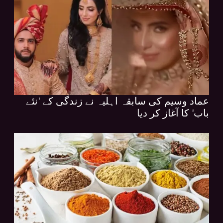
عماد وسیم کی سابقہ اہلیہ نے زندگی کے 'نئے
باب' کا آغاز کر دیا