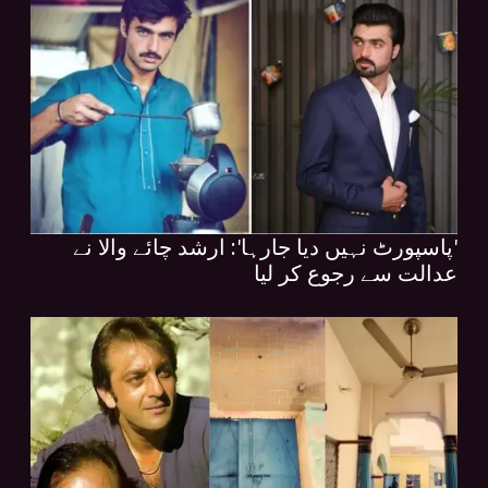
'پاسپورٹ نہیں دیا جارہا': ارشد چائے والا نے
عدالت سے رجوع کر لیا