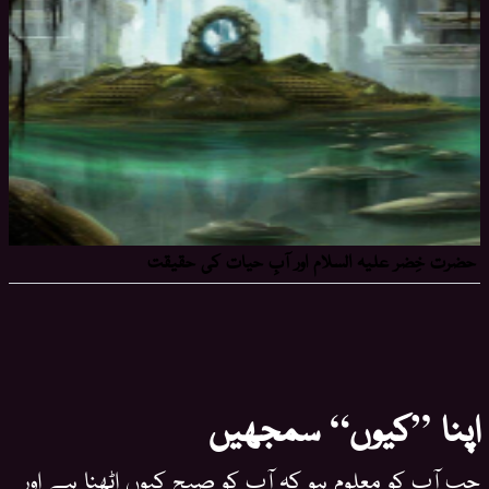
اپنا ”کیوں“ سمجھیں
جب آپ کو معلوم ہو کہ آپ کو صبح کیوں اٹھنا ہے اور