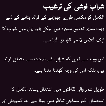
شراب نوشی کی ترغیب
الکحل کو مکمل طور پر چھوڑنے کے فوائد بتانے کے لئے
بہت ساری تحقیق موجود ہیں، لیکن بلیو زون میں شراب کا
ایک گلاس لازمی قرار دیا گیا ہے۔
اس وجہ سے نہیں کہ شراب کے صحت سے متعلق فوائد
ہیں، بلکہ اس کی وجہ گھلنا ملنا ہے۔
طویل عمر والی ثقافتوں میں اعتدال پسند الکحل کا
استعمال اکثر سماجی تناظر میں ہوتا ہے، جو کمیونٹی اور