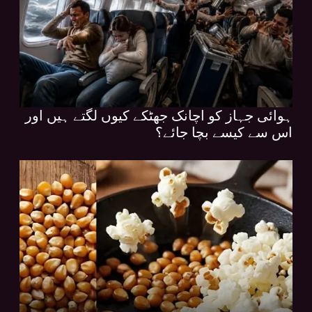
ہوائی جہاز کو اچانک جھٹکے کیوں لگتے ہیں اور
اس سے کیسے بچا جائے؟