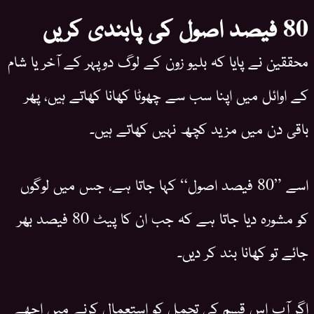
80 فیصد اصول کی پابندی کریں
محققین نے پایا کہ بلیو زون کے لوگ دوپہر کے آخر یا شام
کے اوائل میں اپنا سب سے چھوٹا کھانا کھاتے ہیں، پھر
باقی دن میں مزید کچھ نہیں کھاتے ہیں۔
اسے ”80 فیصد اصول“ کہا جاتا ہے، جس میں لوگوں
کو مشورہ دیا جاتا ہے کہ جب ان کا پیٹ 80 فیصد بھر
جائے تو کھانا بند کر دیں۔
اگر آپ اس قسم کی تحمل کو استعمال کرنے میں اچھے