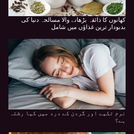
کھانوں کا ذائقہ بڑھانے والا مسالحہ دنیا کی
بدبودار ترین غذاؤں میں شامل
نرم تکیے اور گردن کے درد میں کیا رشتہ
ہے؟