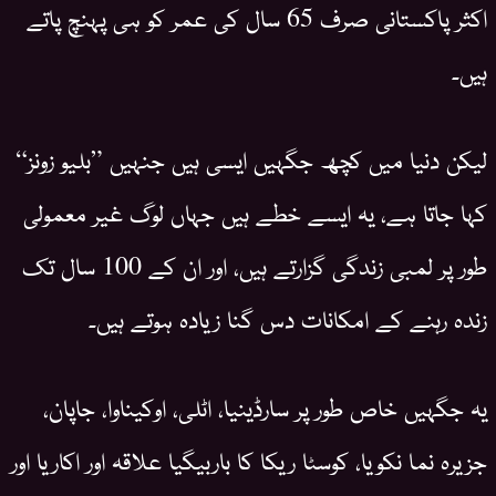
اکثر پاکستانی صرف 65 سال کی عمر کو ہی پہنچ پاتے
ہیں۔
لیکن دنیا میں کچھ جگہیں ایسی ہیں جنہیں ”بلیو زونز“
کہا جاتا ہے، یہ ایسے خطے ہیں جہاں لوگ غیر معمولی
طور پر لمبی زندگی گزارتے ہیں، اور ان کے 100 سال تک
زندہ رہنے کے امکانات دس گنا زیادہ ہوتے ہیں۔
یہ جگہیں خاص طور پر سارڈینیا، اٹلی، اوکیناوا، جاپان،
جزیرہ نما نکویا، کوسٹا ریکا کا باربیگیا علاقہ اور اکاریا اور