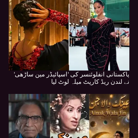
پاکستانی انفلوئنسر کی 'اسپائیڈر مین ساڑھی'
نے لندن ریڈ کارپٹ میلہ لوٹ لیا