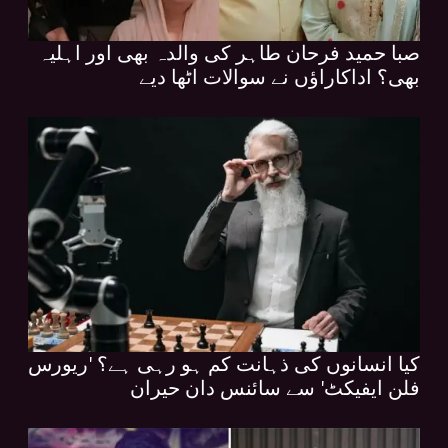
صبا حمید فرحان طاہر کی والدہ بھی اور اہلیہ
بھی؟ اداکاراؤں نے سوالات اٹھا دیے
کیا انسانوں کی ذہانت کم ہو رہی ہے؟ 'ریورس
فلن ایفیکٹ' سے سائنس دان حیران