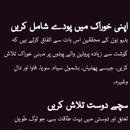
اپنی خوراک میں پودے شامل کریں
بلیو زون کے محققین اس بات سے اتفاق کرتے ہیں کہ
گوشت سے زیادہ پروٹین والے پودوں پر مبنی خوراک تلاش
کریں، جیسے پھلیاں، بشمول سیاہ، سویا، فاوا اور دال
وغیرہ۔
سچے دوست تلاش کریں
تعلق اور دوستی میں بہت طاقت ہے، جو لوگ طویل