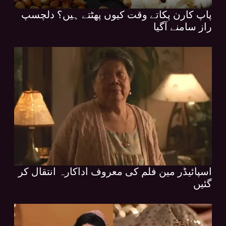
پاپ کارن پکاتے وقت کیوں پھٹتے ہیں؟ دلچسپ
راز سامنے آگیا
اسپائیڈر مین فلم کی معروف اداکارہ انتقال کر
گئیں