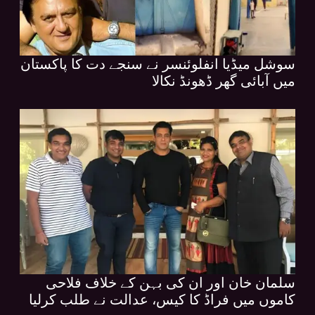
سوشل میڈیا انفلوئنسر نے سنجے دت کا پاکستان
میں آبائی گھر ڈھونڈ نکالا
سلمان خان اور ان کی بہن کے خلاف فلاحی
کاموں میں فراڈ کا کیس، عدالت نے طلب کرلیا