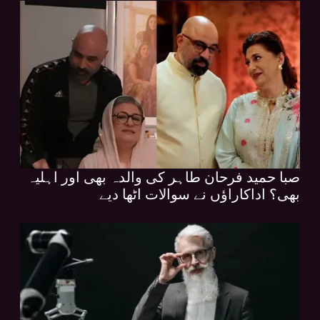
صبا حمید فرحان طاہر کی والدہ بھی اور اہلیہ
بھی؟ اداکاراؤں نے سوالات اٹھا دیے