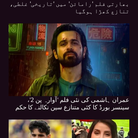
بھارتی فلم 'رامائن' میں 'تاریخی' غلطی،
تنازع کھڑا ہوگیا
عمران ہاشمی کی نئی فلم 'آوارہ پن 2'،
سینسر بورڈ کا کئی متنازع سین نکالنے کا حکم