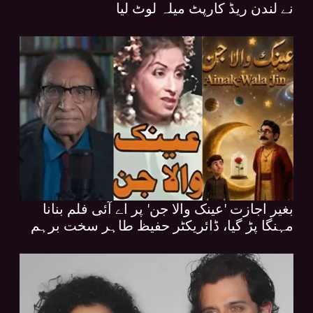
نے لندن ریڈ کارپٹ میلہ لوٹ لیا
بغیر اجازت 'عینک والا جن' پر اے آئی فلم بنانا
مہنگا پڑ گیا، ڈائریکٹر حفیظ طاہر سخت برہم