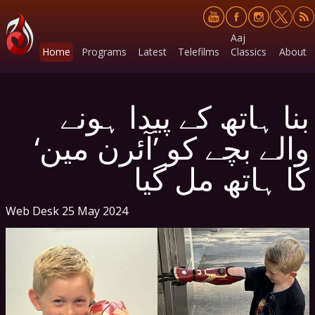
Aaj
Home
Programs
Latest
Telefilms
Classics
About
بنا ہاتھ کے پیدا ہونے
والے بچے کو ’آئرن مین‘
کا ہاتھ مل گیا
Web Desk
25 May 2024