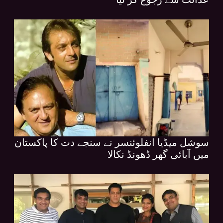
سوشل میڈیا انفلوئنسر نے سنجے دت کا پاکستان
میں آبائی گھر ڈھونڈ نکالا