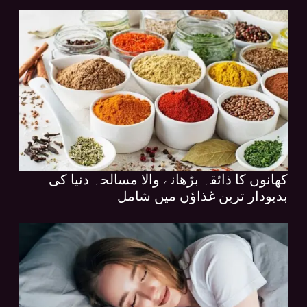
کھانوں کا ذائقہ بڑھانے والا مسالحہ دنیا کی
بدبودار ترین غذاؤں میں شامل