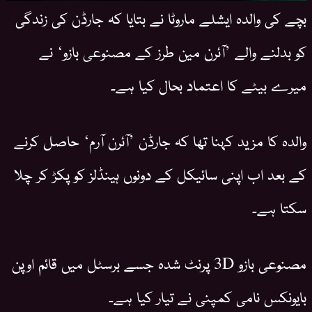
بچے کی والدہ ایشلے ماروٹا نے بتایا کہ جارڈن کی زندگی
کو بدلنے والے ’آئرن مین طرز کے مصنوعی بازو‘ نے
میرے بیٹے کا اعتماد بحال کیا ہے۔
والدہ کا مزید کہنا تھا کہ جارڈن ’آئرن آرم‘ حاصل کرنے
کے بعد اب اپنی سائیکل کے دونوں ہینڈلز کو پکڑ کر چلا
سکتا ہے۔
مصنوعی بازو 3D پرنٹ شدہ جسے برسٹل میں قائم اوپن
بایونکس نامی کمپنی نے تیار کیا ہے۔