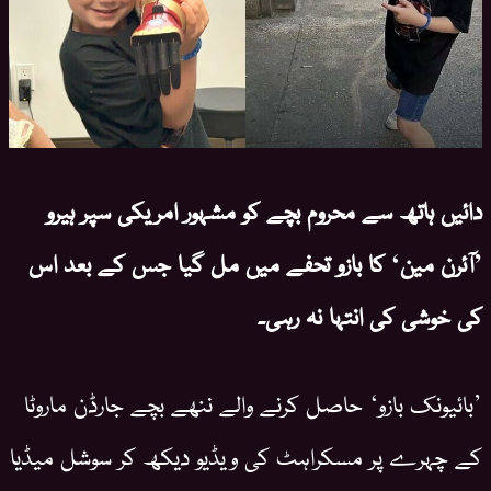
دائیں ہاتھ سے محروم بچے کو مشہور امریکی سپر ہیرو
’آئرن مین‘ کا بازو تحفے میں مل گیا جس کے بعد اس
کی خوشی کی انتہا نہ رہی۔
’بائیونک بازو‘ حاصل کرنے والے ننھے بچے جارڈن ماروٹا
کے چہرے پر مسکراہٹ کی ویڈیو دیکھ کر سوشل میڈیا