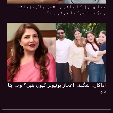
کیا چاول کا پانی واقعی بال بڑھاتا
ہے؟ سائنس کیا کہتی ہے؟
اداکارہ شگفتہ اعجاز یوٹیوبر کیوں بنیں؟ وجہ بتا
دی