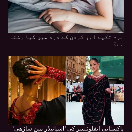
نرم تکیے اور گردن کے درد میں کیا رشتہ
ہے؟
پاکستانی انفلوئنسر کی 'اسپائیڈر مین ساڑھی'