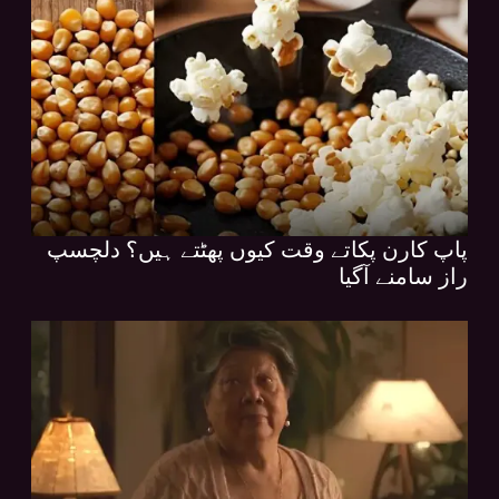
پاپ کارن پکاتے وقت کیوں پھٹتے ہیں؟ دلچسپ
راز سامنے آگیا