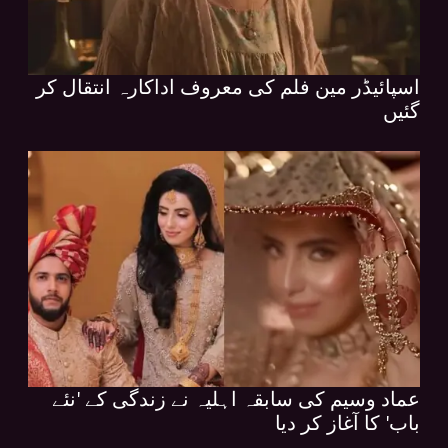
اسپائیڈر مین فلم کی معروف اداکارہ انتقال کر
گئیں
عماد وسیم کی سابقہ اہلیہ نے زندگی کے 'نئے
باب' کا آغاز کر دیا