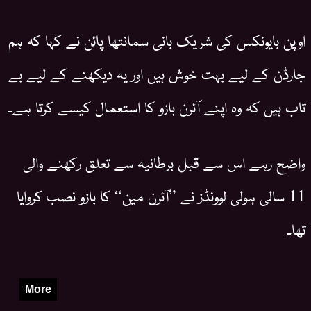
اوپن بایونکس کی شریک بانی سمانتھا پائن نے کہا کہ ہم
جارڈن کے لیے بہت خوش ہیں اور یہ دیکھنے کے لیے بے
تاب ہیں کہ وہ اپنے آئرن بازو کا استعمال کیسے کرتا ہے۔
واضح رہے اس سے قبل برطانیہ سے تعلق رکھنے والی
11 سالی ہولی لوونڈز نے ”آئرن مین“ کا بازو نصب کروایا
تھا۔
More