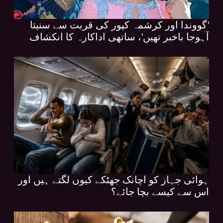
'گووندا اور کرشمہ کپور کی قربت سے سنیتا
آہوجا باخبر تھیں'، ساتھی اداکارہ کا انکشاف
ہوائی جہاز کو اچانک جھٹکے کیوں لگتے ہیں اور
اس سے کیسے بچا جائے؟