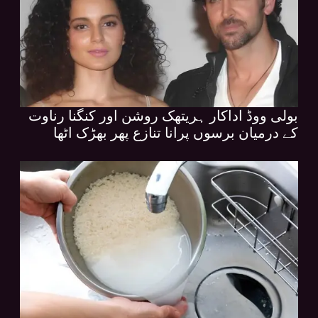
بولی ووڈ اداکار ہریتھک روشن اور کنگنا رناوت
کے درمیان برسوں پرانا تنازع پھر بھڑک اٹھا