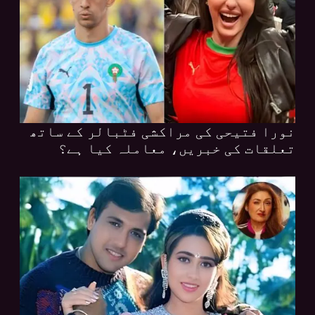
نورا فتیحی کی مراکشی فٹبالر کے ساتھ
تعلقات کی خبریں، معاملہ کیا ہے؟