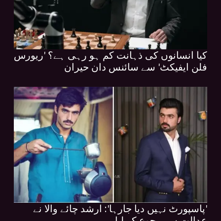
کیا انسانوں کی ذہانت کم ہو رہی ہے؟ 'ریورس
فلن ایفیکٹ' سے سائنس دان حیران
'پاسپورٹ نہیں دیا جارہا': ارشد چائے والا نے
عدالت سے رجوع کر لیا