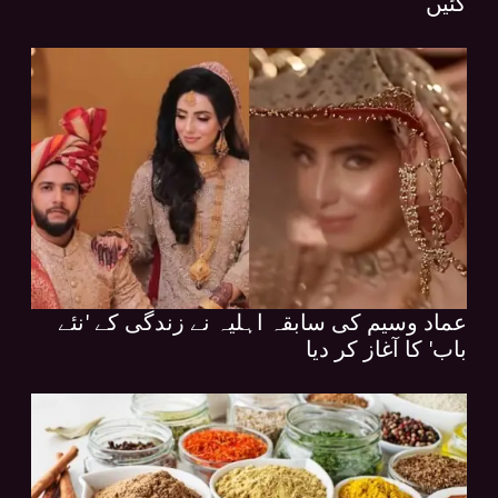
گئیں
عماد وسیم کی سابقہ اہلیہ نے زندگی کے 'نئے
باب' کا آغاز کر دیا