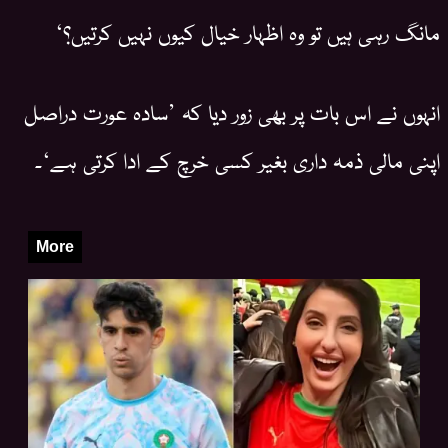
مانگ رہی ہیں تو وہ اظہار خیال کیوں نہیں کرتیں؟‘
انہوں نے اس بات پر بھی زور دیا کہ ’سادہ عورت دراصل
اپنی مالی ذمہ داری بغیر کسی خرچ کے ادا کرتی ہے‘۔
More