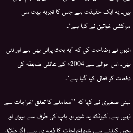
ہیں۔ یہ ایک حقیقت ہے جس کا تجربہ بہت سی
مراکشی خواتین نے کیا ہے‘۔
انہوں نے وضاحت کی کہ ’یہ بحث پرانی بھی ہے اور نئی
بھی۔ اس حوالے سے 2004ء کے عائلی ضابطہ کی
دفعات کو فعال کیا گیا ہے‘۔
لبنیٰ صغیری نے کہا کہ ’’معاملے کا تعلق اخراجات سے
نہیں ہے، کیونکہ یہ شوہر اور باپ کی طرف سے بیوی اور
بچوں کیلئے ہے، شوہراخراجات کا ذمہ دار ہے۔ اگر طلاق