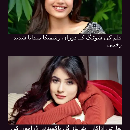
فلم کی شوٹنگ کے دوران رشمیکا مندانا شدید
زخمی
بھارتی اداکارہ شہناز گل پاکستانی ڈراموں کی