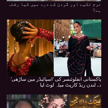
نرم تکیے اور گردن کے درد میں کیا رشتہ
ہے؟
پاکستانی انفلوئنسر کی 'اسپائیڈر مین ساڑھی'
نے لندن ریڈ کارپٹ میلہ لوٹ لیا