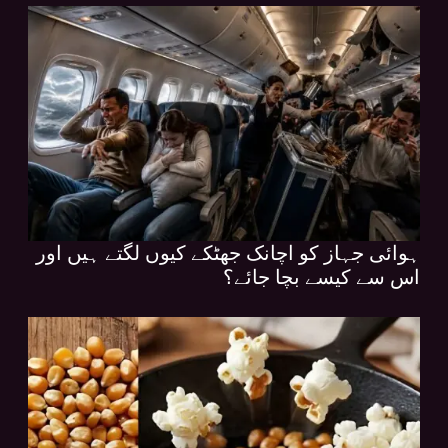
ہوائی جہاز کو اچانک جھٹکے کیوں لگتے ہیں اور
اس سے کیسے بچا جائے؟