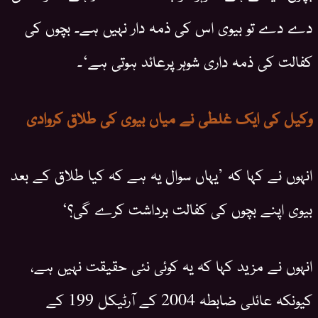
دے دے تو بیوی اس کی ذمہ دار نہیں ہے۔ بچوں کی
کفالت کی ذمہ داری شوہر پرعائد ہوتی ہے‘۔
وکیل کی ایک غلطی نے میاں بیوی کی طلاق کروادی
انہوں نے کہا کہ ’یہاں سوال یہ ہے کہ کیا طلاق کے بعد
بیوی اپنے بچوں کی کفالت برداشت کرے گی؟‘
انہوں نے مزید کہا کہ یہ کوئی نئی حقیقت نہیں ہے،
کیونکہ عائلی ضابطہ 2004 کے آرٹیکل 199 کے