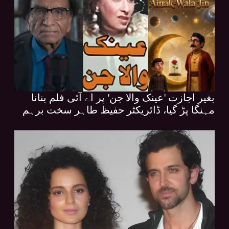
بغیر اجازت 'عینک والا جن' پر اے آئی فلم بنانا
مہنگا پڑ گیا، ڈائریکٹر حفیظ طاہر سخت برہم