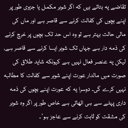
تقاضے یہ بتاتے ہیں کہ اگر شوہر مکمل یا جزوی طور پر
اپنے بچوں کی کفالت کرنے سے قاصر ہے اور ماں کی
مالی حالت بہتر ہے تو وہ اس حد تک بچوں پر خرچ کرنے
کی ذمہ دار ہے جہاں تک شوہر ایسا کرنے سے قاصر ہے،
لیکن یہ عنصر فعال نہیں ہے کیونکہ شاید طلاق کی
صورت میں مالدار عورت اپنے شوہر سے کفالت کا مطالبہ
نہیں کرے گی۔ دوسرا یہ کہ عورت اپنے بچوں کی ذمہ
داری پہلے سے ہی اٹھاتی ہے خاص طور پر اگر وہ شوہر
کی مشقت کو ثابت کرنے سے عاجز ہو’۔