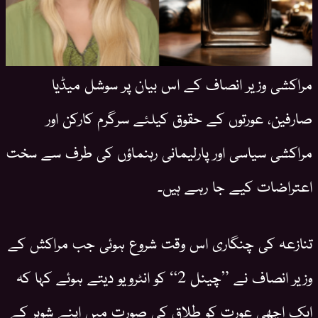
مراکشی وزیر انصاف کے اس بیان پر سوشل میڈیا
صارفین، عورتوں کے حقوق کیلئے سرگرم کارکن اور
مراکشی سیاسی اور پارلیمانی رہنماؤں کی طرف سے سخت
اعتراضات کیے جا رہے ہیں۔
تنازعہ کی چنگاری اس وقت شروع ہوئی جب مراکش کے
وزیر انصاف نے ”چینل 2“ کو انٹرویو دیتے ہوئے کہا کہ
ایک اچھی عورت کو طلاق کی صورت میں اپنے شوہر کے