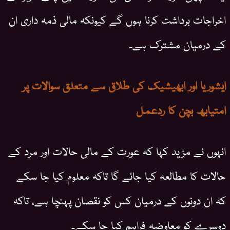
اخراجات برداشت کرنا ہوں گے کیونکہ مالی ذمہ داری ان
کے درمیان مشترک ہے۔
ایشوریا اور ابھیشیک کی طلاق سے متعلق سوالات پر
امتیابھ بچن کا ردعمل
انہوں نے مزید کہا کہ عورت کے مالی حالات اور مرد کے
حالات کا مطالعہ کیا جائے گا تاکہ معلوم کیا جا سکے
کہ ان دونوں کے درمیان کس کو نقصان پہنچا ہے، تاکہ
دوسرے کو معاوضہ فراہم کیا جا سکے۔