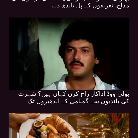
مداح، تعریفوں کے پل باندھ دیے
بولی ووڈ اداکار راج کرن کہاں ہیں؟ شہرت
کی بلندیوں سے گمنامی کے اندھیروں تک