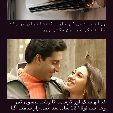
پرانے اے سی کی خطرناک نشانیاں جو بڑے
حادثے کی وجہ بن سکتی ہیں
کیا ابھیشیک اور کرشمہ کا رشتہ پیسوں کی
وجہ سے ٹوٹا؟ 22 سال بعد اصل راز سامنے آگیا