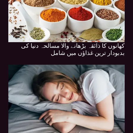
کھانوں کا ذائقہ بڑھانے والا مسالحہ دنیا کی
بدبودار ترین غذاؤں میں شامل