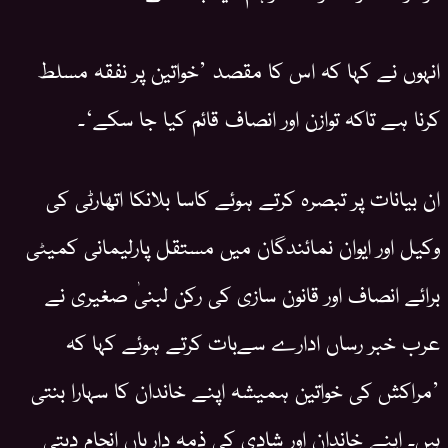
انہوں نے کہا کہ اس کا مقصد ’خواتین پر نفقہ مسلط
کرنا ہے تاکہ توازن اور انصاف قائم کیا جا سکے‘۔
ان بیانات پر تبصرہ کرتے ہوئے کاسا بلانکا اتھارٹی کی
وکیل اور ایوان نمائندگان میں مستقل پارلیمانی کمیٹی
برائے انصاف اور قانون سازی کی رکن لبنیٰ صغیری نے
عرب خبر رساں ادارے سےبات کرتے ہوئے کہا کہ
’مراکش کی خواتین ہمیشہ اپنے خاندان کا سہارا بنتی
ہیں۔ اپنے خاندان اور شادی کی ذمہ داریاں انجام دیتی