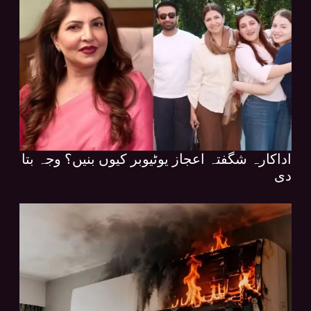
اداکارہ شگفتہ اعجاز یوٹیوبر کیوں بنیں؟ وجہ بتا
دی