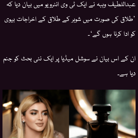
عبداللطیف وہبہ نے ایک ٹی وی انٹرویو میں بیان دیا کہ
’طلاق کی صورت میں شوہر کے طلاق کے اخراجات بیوی
کو ادا کرنا ہوں گے‘۔
ان کے اس بیان نے سوشل میڈیا پر ایک نئی بحث کو جنم
دیا ہے۔