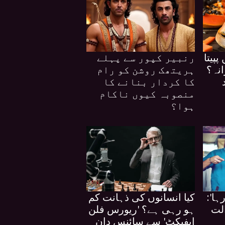
پیتا
رنبیر کپور سے پہلے
نہ؟
ہریتھک روشن کو رام
کا کردار بنانے کا
منصوبہ کیوں ناکام
ہوا؟
ہا':
کیا انسانوں کی ذہانت کم
الت
ہو رہی ہے؟ 'ریورس فلن
ایفیکٹ' سے سائنس دان