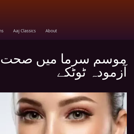
ms
Aaj Classics
About
موسم سرما میں صحت من
آزمودہ ٹوٹکے