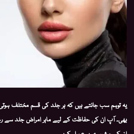
یہ توہم سب جانتے ہیں کہ ہر جلد کی قسم مختلف ہوتی
بھی۔ آپ ان کی حفاظت کے لیے ماہر امراض جلد سے رجوع
ان کے مشورے پر عمل کریں۔