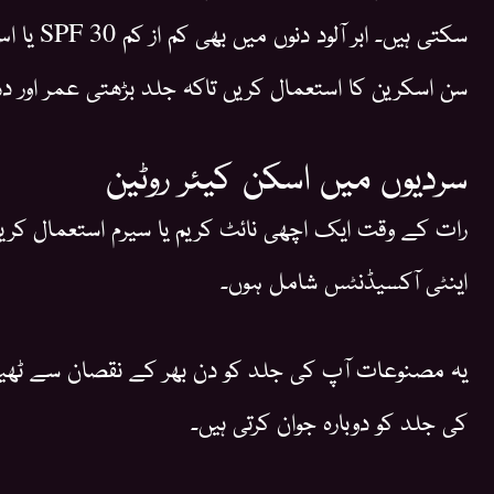
سکتی ہیں۔ 
سن اسکرین کا استعمال کریں تاکہ جلد بڑھتی عمر اور
سردیوں میں اسکن کیئر روٹین
رات کے وقت ایک اچھی نائٹ کریم یا سیرم استعمال کری
اینٹی آکسیڈنٹس شامل ہوں۔
یہ مصنوعات آپ کی جلد کو دن بھر کے نقصان سے ٹھیک
کی جلد کو دوبارہ جوان کرتی ہیں۔