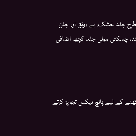
رح جلد خشک، بے رونق اور جلن
، چمکتی ہوئی جلد کچھ اضافی
ھنے کے لیے پانچ ہیکس تجویز کرتے