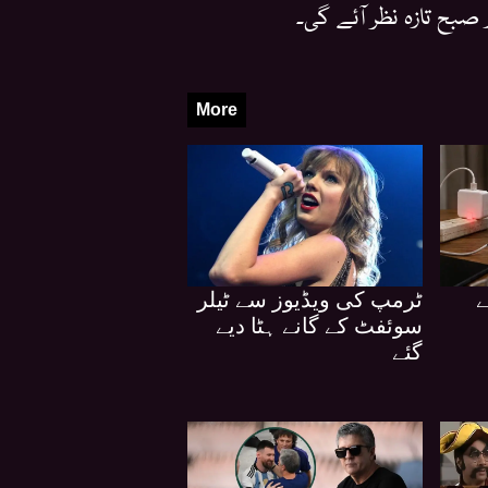
صبح تازہ نظر آئے گی۔
More
ے
ٹرمپ کی ویڈیوز سے ٹیلر
سوئفٹ کے گانے ہٹا دیے
گئے