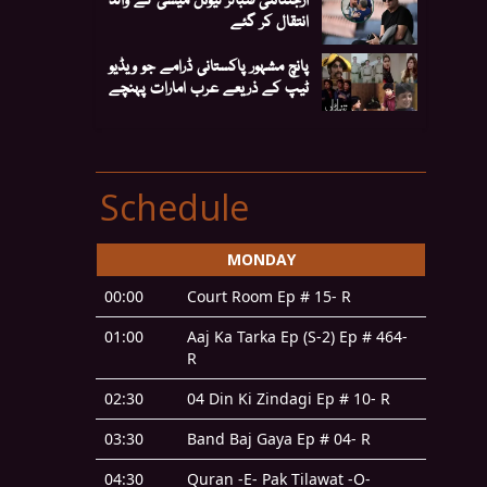
انتقال کر گئے
پانچ مشہور پاکستانی ڈرامے جو ویڈیو
ٹیپ کے ذریعے عرب امارات پہنچے
Schedule
MONDAY
00:00
Court Room Ep # 15- R
01:00
Aaj Ka Tarka Ep (S-2) Ep # 464-
R
02:30
04 Din Ki Zindagi Ep # 10- R
03:30
Band Baj Gaya Ep # 04- R
04:30
Quran -E- Pak Tilawat -O-