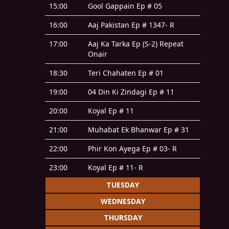
15:00
Gool Gappain Ep # 05
16:00
Aaj Pakistan Ep # 1347- R
17:00
Aaj Ka Tarka Ep (S-2) Repeat
Onair
18:30
Teri Chahaten Ep # 01
19:00
04 Din Ki Zindagi Ep # 11
20:00
Koyal Ep # 11
21:00
Muhabat Ek Bhanwar Ep # 31
22:00
Phir Kon Ayega Ep # 03- R
23:00
Koyal Ep # 11- R
TUESDAY
WEDNESDAY
THURSDAY