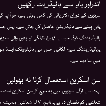
اندراور باہر سے ہائیڈریٹ رکھیں
سردیوں کے دوران اکثر پانی کی کمی ہوتی ہے، جو آپ کی 
پانی پینے سے ہائیڈریشن حاصل کی جاتی ہے۔ اپنی جلد 
ہائیڈریٹنگ فوڈز جیسے کھیرا، نارنگی اور پتوں والی سبزیو
پرہائیڈریٹنگ سیرم لگائیں جس میں ہائیلورونک ایسڈ ہو
میں بنا دیتا ہے۔
سن اسکرین استعمال کرنا نہ بھولیں
بہت سے لوگ سردیوں میں یہ سوچ کر سن اسکرین استعمال
شعاعیں کم نقصان دہ ہیں۔ تاہ