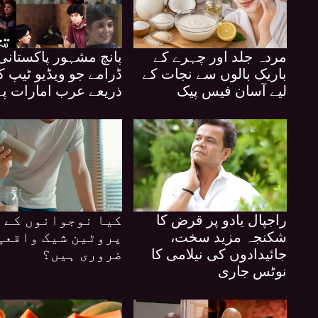
مردہ جلد اور چہرے کے
پانچ مشہور پاکستانی
باریک بالوں سے نجات کے
ڈرامے جو ویڈیو ٹیپ ک
لیے آسان فیس پیک
ذریعے عرب امارات پ
راجپال یادو پر قرض کا
کیا نوجوانوں کے 
شکنجہ مزید سخت،
پروٹین شیک واقعی
جائیدادوں کی نیلامی کا
ضروری ہیں؟
نوٹس جاری