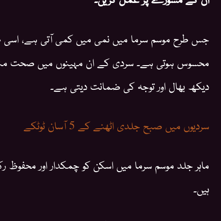
جس طرح موسم سرما میں نمی میں کمی آتی ہے، اسی ط
محسوس ہوتی ہے۔ سردی کے ان مہینوں میں صحت مند
دیکھ بھال اور توجہ کی ضمانت دیتی ہے۔
سردیوں میں صبح جلدی اٹھنے کے 5 آسان ٹوٹکے
ماہر جلد موسم سرما میں اسکن کو چمکدار اور محفوظ رک
ہیں۔