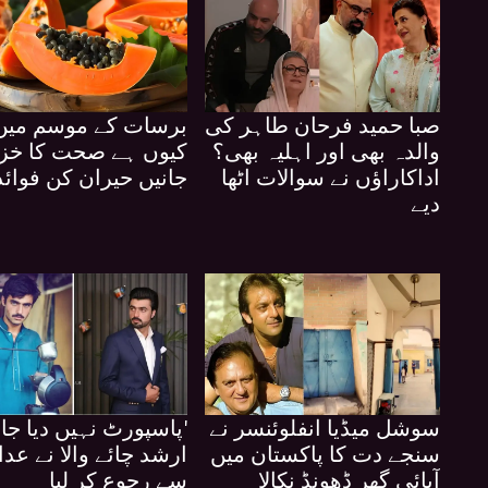
صبا حمید فرحان طاہر کی
برسات کے موسم میں پ
والدہ بھی اور اہلیہ بھی؟
کیوں ہے صحت کا خزا
اداکاراؤں نے سوالات اٹھا
جانیں حیران کن فوائد
دیے
سوشل میڈیا انفلوئنسر نے
'پاسپورٹ نہیں دیا جار
سنجے دت کا پاکستان میں
ارشد چائے والا نے عد
آبائی گھر ڈھونڈ نکالا
سے رجوع کر لیا