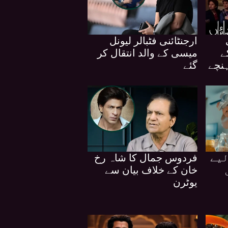
ارجنٹائنی فٹبالر لیونل
ے
میسی کے والد انتقال کر
ہنچے
گئے
لیے
فردوس جمال کا شاہ رخ
خان کے خلاف بیان سے
یوٹرن