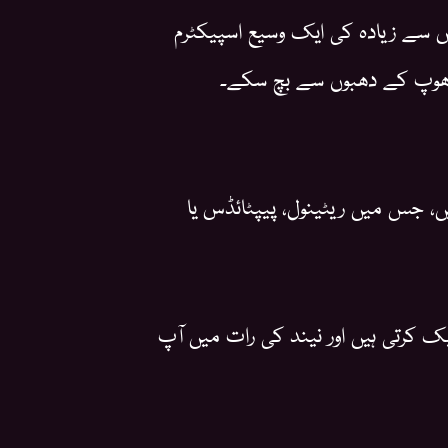
ابر آلود دنوں میں بھی کم از کم SPF 30 یا اس سے زیادہ کی ایک وسیع اسپیکٹرم
 دھوپ کے دھبوں سے بچ سکے۔
ں، جس میں ریٹینول، پیپٹائڈس یا
 کرتی ہیں اور نیند کی رات میں آپ