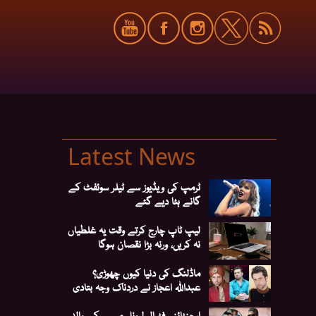
Latest News
ٹرمپ کی ویڈیوز سے ٹیلر سوئفٹ کے
گانے ہٹا دیے گئے
لیپ ٹاپ چارج کرتے وقت یہ غلطیاں
نہ کریں، ورنہ بڑا نقصان ہوگا
ماڈلنگ کی دنیا کیوں چھوڑی؟
عبداللہ اعجاز نے دردناک وجہ بتادی
ارجنٹائنی فٹبالر لیونل میسی کے والد