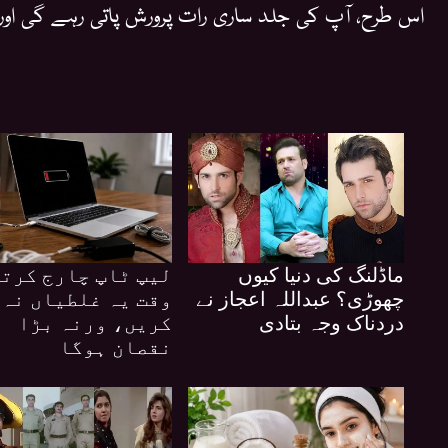
اس طرح، آپ کی جلد ساری رات پرورش پاتی رہے گی اور 
ماڈلنگ کی دنیا کیوں
لیپ ٹاپ چارج کرت
چھوڑی؟ عبداللہ اعجاز نے
وقت یہ غلطیاں نہ
دردناک وجہ بتادی
کریں، ورنہ بڑا
نقصان ہوگا