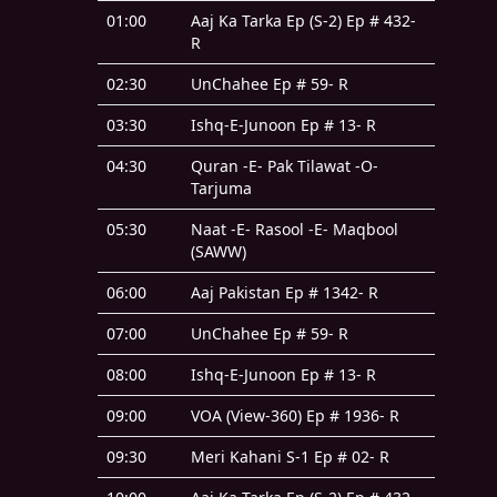
01:00
Aaj Ka Tarka Ep (S-2) Ep # 432-
R
02:30
UnChahee Ep # 59- R
03:30
Ishq-E-Junoon Ep # 13- R
04:30
Quran -E- Pak Tilawat -O-
Tarjuma
05:30
Naat -E- Rasool -E- Maqbool
(SAWW)
06:00
Aaj Pakistan Ep # 1342- R
07:00
UnChahee Ep # 59- R
08:00
Ishq-E-Junoon Ep # 13- R
09:00
VOA (View-360) Ep # 1936- R
09:30
Meri Kahani S-1 Ep # 02- R