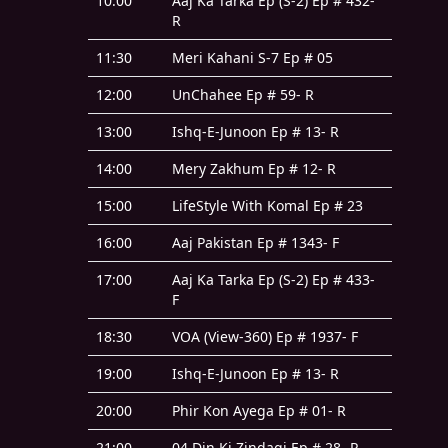
10:00
Aaj Ka Tarka Ep (S-2) Ep # 432-
R
11:30
Meri Kahani S-7 Ep # 05
12:00
UnChahee Ep # 59- R
13:00
Ishq-E-Junoon Ep # 13- R
14:00
Mery Zakhum Ep # 12- R
15:00
LifeStyle With Komal Ep # 23
16:00
Aaj Pakistan Ep # 1343- F
17:00
Aaj Ka Tarka Ep (S-2) Ep # 433-
F
18:30
VOA (View-360) Ep # 1937- F
19:00
Ishq-E-Junoon Ep # 13- R
20:00
Phir Kon Ayega Ep # 01- R
21:00
04 Din Ki Zindagi Ep # 28- R