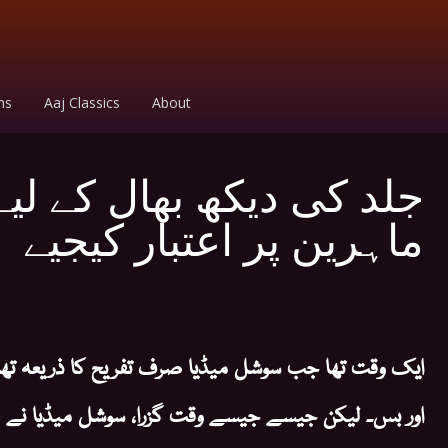
ms
Aaj Classics
About
جلد کی دیکھ بھال کے لیے
ماہرین پر اعتبار کیجیے
ایک وقت تھا جب سوشل میڈیا صرف تفریح کا ذریعہ تھا 
اور بس۔ لیکن جیسے جیسے وقت گزرا، سوشل میڈیا نے 