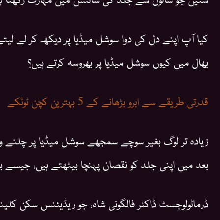
کیا آپ اپنے دل کی دوا سوشل میڈیا پر دیکھ کر لے لیتے
بھال میں کیوں سوشل میڈیا پر بھروسہ کرتے ہیں؟
قدرتی طریقے سے ابرو بڑھانے کے 5 بہترین کچن ٹوٹکے
زیادہ تر لوگ بغیر سوچے سمجھے سوشل میڈیا پر چلنے وال
بعد میں اپنی جلد کو نقصان پہنچا بیٹھتے ہیں، جیسے 
ڈرماٹولوجسٹ ڈاکٹر فالگونی شاہ، جو ریڈیئنس سکن کلین