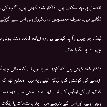
نقصان پہنچا سکتے ہیں۔ ڈاکٹر شاہ کہتی ہیں، ”آپ کی 
لگاتے ہیں۔ صرف مخصوص مالیکیولز ہی اس سے گزرتے 
لہذا، جو چیزیں آپ کھاتے ہیں وہ زیادہ فائدہ مند ہوتی ہ
چہرے پر لگایا جائے۔
ڈاکٹر شاہ کہتی ہیں کہ کچھ مریضوں نے کیمیائی چھلکے ا
آزمانے کی کوشش کی، لیکن انہیں یہ نہیں معلوم تھا کہ
کا تھا اور کن لوگوں کے لیے تھا۔ بدقسمتی سے، بہت سے
ہوتی ہے، اور اس کے نتیجے میں جلن، نشانات یا رنگت