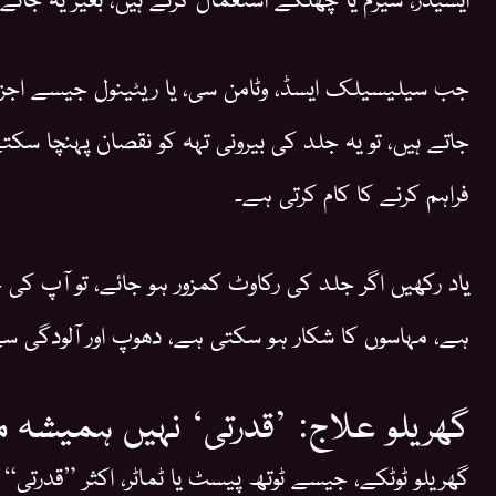
جب سیلیسیلک ایسڈ، وٹامن سی، یا ریٹینول جیسے اج
جاتے ہیں، تو یہ جلد کی بیرونی تہہ کو نقصان پہنچا سکتے
فراہم کرنے کا کام کرتی ہے۔
یاد رکھیں اگر جلد کی رکاوٹ کمزور ہو جائے، تو آپ ک
ہے، مہاسوں کا شکار ہو سکتی ہے، دھوپ اور آلودگی
گھریلو علاج: ’قدرتی‘ نہیں ہمیشہ 
گھریلو ٹوٹکے، جیسے ٹوتھ پیسٹ یا ٹماٹر، اکثر ”قدرتی“