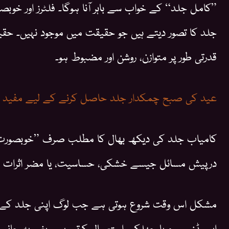
”کامل جلد“ کے خواب سے باہر آنا ہوگا۔ فلٹرز اور خوب
جلد کا تصور دیتے ہیں جو حقیقت میں موجود نہیں۔ ح
قدرتی طور پر متوازن، روشن اور مضبوط ہو۔
عید کی صبح چمکدار جلد حاصل کرنے کے لیے مفید
کامیاب جلد کی دیکھ بھال کا مطلب صرف ”خوبصورت“ نظ
درپیش مسائل جیسے خشکی، حساسیت، یا مضر اثرات س
مشکل اس وقت شروع ہوتی ہے جب لوگ اپنی جلد کے 
ایسیڈز، سیرم یا چھلکے استعمال کرتے ہیں، بغیر یہ جانے