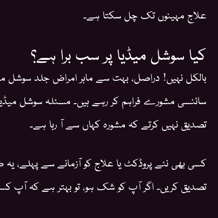
علاج مہینوں تک چل سکتا ہے۔
کیا سوشل میڈیا پر سب برا ہے؟
بالکل نہیں! دراصل، بہت سے ماہر امراض جلد سوشل میڈ
سائنسی مشورے فراہم کر رہے ہیں۔ مسئلہ سوشل میڈیا ک
تصدیق نہیں کرتے کہ مشورہ کہاں سے آ رہا ہے۔
کسی بھی نئے پروڈکٹ یا علاج کو آزمانے سے پہلے، ی
تصدیق کریں۔ اگر آپ کو شک ہو، تو بہتر ہے کہ آپ کسی