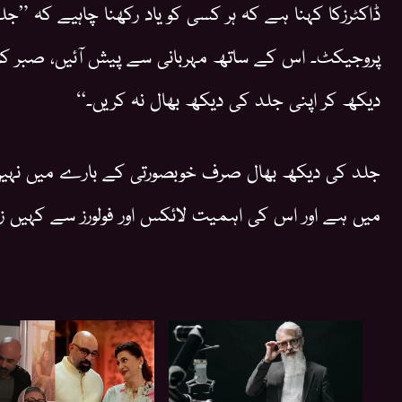
ڈاکٹرزکا کہنا ہے کہ ہر کسی کو یاد رکھنا چاہیے کہ ”ج
پروجیکٹ۔ اس کے ساتھ مہربانی سے پیش آئیں، صبر کریں
دیکھ کر اپنی جلد کی دیکھ بھال نہ کریں۔“
جلد کی دیکھ بھال صرف خوبصورتی کے بارے میں نہی
میں ہے اور اس کی اہمیت لائکس اور فولورز سے کہیں ز