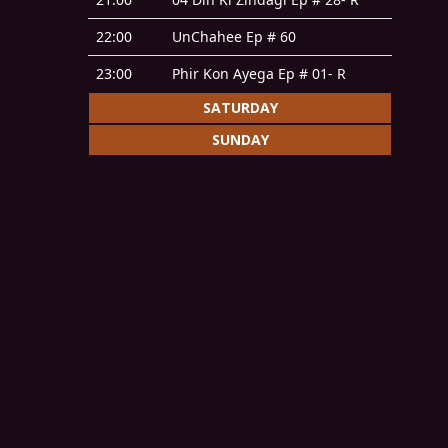
22:00
UnChahee Ep # 60
23:00
Phir Kon Ayega Ep # 01- R
SATURDAY
SUNDAY