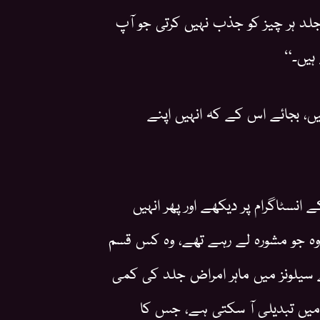
جلد ہر چیز کو جذب نہیں کرتی جو آپ
ہیں۔“
یں، بجائے اس کے کہ انہیں اپنے
نسٹاگرام پر دیکھے اور پھر انہیں
 وہ جو مشورہ لے رہے تھے، وہ کس قسم
 سیلونز میں ماہر امراض جلد کی کمی
 میں تبدیلی آ سکتی ہے، جس کا