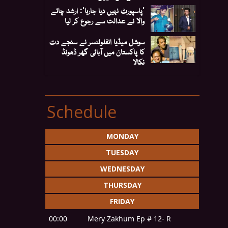
'پاسپورٹ نہیں دیا جارہا': ارشد چائے
والا نے عدالت سے رجوع کر لیا
سوشل میڈیا انفلوئنسر نے سنجے دت
کا پاکستان میں آبائی گھر ڈھونڈ
نکالا
Schedule
MONDAY
TUESDAY
WEDNESDAY
THURSDAY
FRIDAY
00:00
Mery Zakhum Ep # 12- R