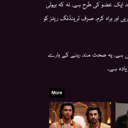
لد ایک عضو کی طرح ہے، نہ کہ بیوٹی
 اور براہ کرم، صرف ٹرینڈنگ ریلز کو
ں ہے، یہ صحت مند رہنے کے بارے
یادہ ہے۔
More