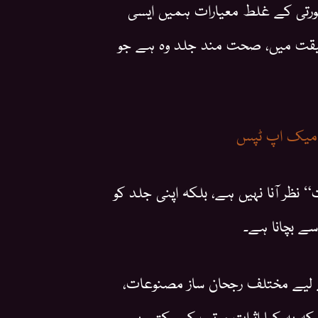
صورتی کے غلط معیارات ہمیں ایسی
قیقت میں، صحت مند جلد وہ ہے جو
 میک اپ ٹپس
ر آنا نہیں ہے، بلکہ اپنی جلد کو
ے بچانا ہے۔
لیے مختلف رجحان ساز مصنوعات،
 کہ یہ کیا اثرات مرتب کر سکتے ہیں۔