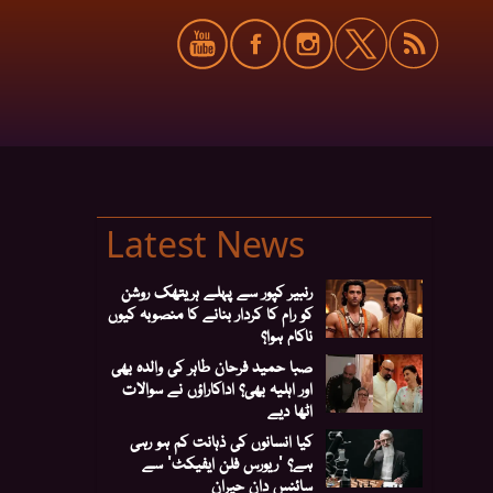
Latest News
رنبیر کپور سے پہلے ہریتھک روشن
کو رام کا کردار بنانے کا منصوبہ کیوں
ناکام ہوا؟
صبا حمید فرحان طاہر کی والدہ بھی
اور اہلیہ بھی؟ اداکاراؤں نے سوالات
اٹھا دیے
کیا انسانوں کی ذہانت کم ہو رہی
ہے؟ 'ریورس فلن ایفیکٹ' سے
سائنس دان حیران