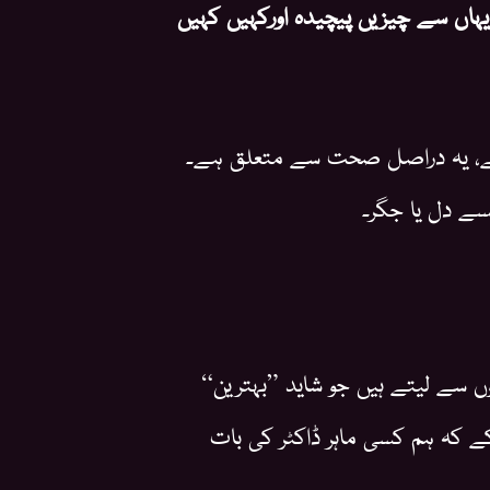
یہاں سے چیزیں پیچیدہ اورکہیں کہیں
ہے، یہ دراصل صحت سے متعلق ہے۔
ے دل یا جگر۔
وں سے لیتے ہیں جو شاید ”بہترین“
ے کہ ہم کسی ماہر ڈاکٹر کی بات
و۔