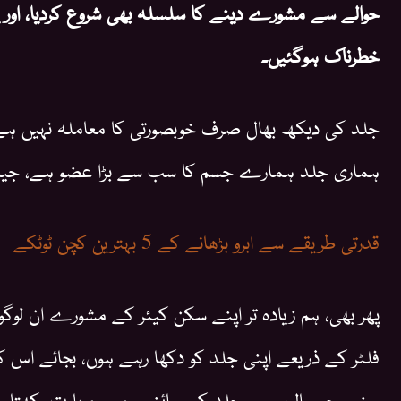
حوالے سے مشورے دینے کا سلسلہ بھی شروع کردیا، اور 
خطرناک ہوگئیں۔
جلد کی دیکھ بھال صرف خوبصورتی کا معاملہ نہیں 
ہماری جلد ہمارے جسم کا سب سے بڑا عضو ہے، جیس
قدرتی طریقے سے ابرو بڑھانے کے 5 بہترین کچن ٹوٹکے
پھر بھی، ہم زیادہ تر اپنے سکن کیئر کے مشورے ان لوگ
فلٹر کے ذریعے اپنی جلد کو دکھا رہے ہوں، بجائے اس ک
سنیں جو سالوں سے جلد کی سائنس میں مہارت رکھتا ہ