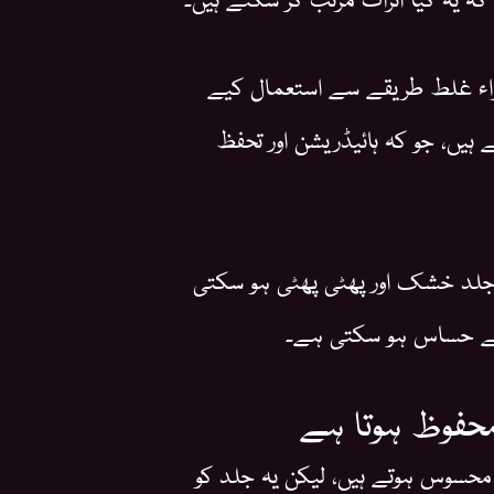
زاء غلط طریقے سے استعمال کیے
 ہیں، جو کہ ہائیڈریشن اور تحفظ
ی جلد خشک اور پھٹی پھٹی ہو سکتی
 سے حساس ہو سکتی ہے۔
محفوظ ہوتا ہے
 محسوس ہوتے ہیں، لیکن یہ جلد کو