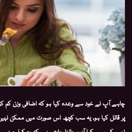
چاہے آپ نے خود سے وعدہ کیا ہو کہ اضافی وزن کم کری
پر قائل کیا ہو، یہ سب کچھ اس صورت میں ممکن نہ
نہیں کر رہے۔ کیا آپ جاننا چاہتے ہیں کہ وہ کیا چیز 