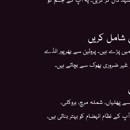
ں شامل کریں
یں پڑے ہیں۔ پروٹین سے بھرپور انڈے
 غیر ضروری بھوک سے بچاتے ہیں۔
ے پھلیاں، شملہ مرچ، بروکلی،
 آپ کے نظام انہضام کو بہتر بناتی ہیں،