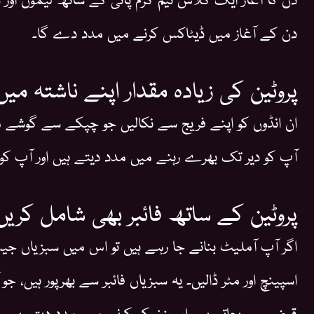
دن کے آغاز میں ڈیٹاکس کرنے میں مدد دے گا۔
پروٹین کی زیادہ مقدار اپنے ناشتہ می
ان انڈوں کو اپنے فریج سے نکالیں جو چپکے سے گوشے م
آپ کو دیر تک بھرے رہنے میں مدد دیتے ہیں اور آپ کو
پروٹین کے ساتھ فائبر بھی شامل کریں
اگر آپ آملیٹ بنانے جا رہے ہیں تو اس میں سبزیاں جیس
اسپینچ اور مٹر ڈالیں۔ یہ سبزیاں فائبر سے بھرپور ہیں، جو
قبض سے بچاتی ہیں اور وزن کم کرنے میں مدد دیتی ہیں۔