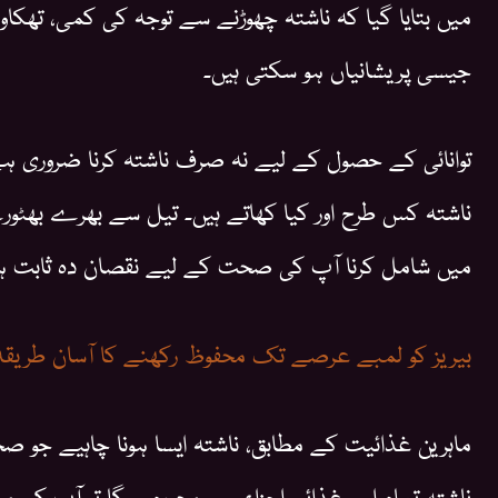
میں بتایا گیا کہ ناشتہ چھوڑنے سے توجہ کی کمی، تھکاوٹ،
جیسی پریشانیاں ہو سکتی ہیں۔
توانائی کے حصول کے لیے نہ صرف ناشتہ کرنا ضروری ہے
ناشتہ کس طرح اور کیا کھاتے ہیں۔ تیل سے بھرے بھٹور
میں شامل کرنا آپ کی صحت کے لیے نقصان دہ ثابت ہ
بیریز کو لمبے عرصے تک محفوظ رکھنے کا آسان طریقہ
ماہرین غذائیت کے مطابق، ناشتہ ایسا ہونا چاہیے جو صح
ناشتہ تمام اہم غذائی اجزاء سے محروم ہوگا تو آپ کی م