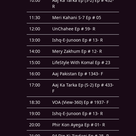
10:00
Aaj Ka Tarka Ep (S-2) Ep # 432-
R
11:30
Meri Kahani S-7 Ep # 05
12:00
UnChahee Ep # 59- R
13:00
Ishq-E-Junoon Ep # 13- R
14:00
Mery Zakhum Ep # 12- R
15:00
LifeStyle With Komal Ep # 23
16:00
Aaj Pakistan Ep # 1343- F
17:00
Aaj Ka Tarka Ep (S-2) Ep # 433-
F
18:30
VOA (View-360) Ep # 1937- F
19:00
Ishq-E-Junoon Ep # 13- R
20:00
Phir Kon Ayega Ep # 01- R
21:00
04 Din Ki Zindagi Ep # 28- R