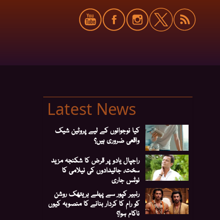
Latest News
کیا نوجوانوں کے لیے پروٹین شیک
واقعی ضروری ہیں؟
راجپال یادو پر قرض کا شکنجہ مزید
سخت، جائیدادوں کی نیلامی کا
نوٹس جاری
رنبیر کپور سے پہلے ہریتھک روشن
کو رام کا کردار بنانے کا منصوبہ کیوں
ناکام ہوا؟