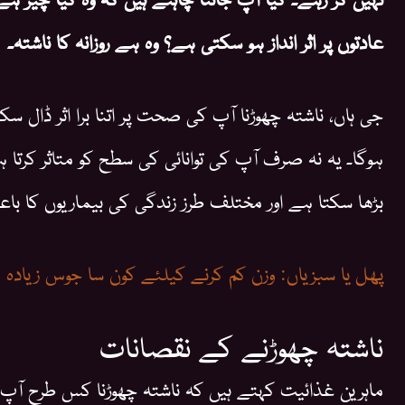
عادتوں پر اثر انداز ہو سکتی ہے؟ وہ ہے روزانہ کا ناشتہ۔
جی ہاں، ناشتہ چھوڑنا آپ کی صحت پر اتنا برا اثر ڈال 
ہوگا۔ یہ نہ صرف آپ کی توانائی کی سطح کو متاثر کرتا 
بڑھا سکتا ہے اور مختلف طرز زندگی کی بیماریوں کا با
پھل یا سبزیاں: وزن کم کرنے کیلئے کون سا جوس زیادہ 
ناشتہ چھوڑنے کے نقصانات
ماہرین غذائیت کہتے ہیں کہ ناشتہ چھوڑنا کس طرح آ