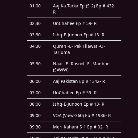
01:00
Aaj Ka Tarka Ep (S-2) Ep # 432-
R
02:30
UnChahee Ep # 59- R
03:30
Ishq-E-Junoon Ep # 13- R
04:30
Quran -E- Pak Tilawat -O-
Tarjuma
05:30
Naat -E- Rasool -E- Maqbool
(SAWW)
06:00
Aaj Pakistan Ep # 1342- R
07:00
UnChahee Ep # 59- R
08:00
Ishq-E-Junoon Ep # 13- R
09:00
VOA (View-360) Ep # 1936- R
09:30
Meri Kahani S-1 Ep # 02- R