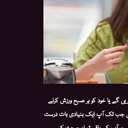
ں گے یا خود کو ہر صبح ورزش کرنے
یں جب تک آپ ایک بنیادی بات درست
ہے جو آپ کی باقی تمام صحت کی