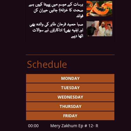
برسات کے موسم میں پپیتا کیوں ہے
صحت کا خزانہ؟ جانیں حیران کن
فوائد
صبا حمید فرحان طاہر کی والدہ بھی
اور اہلیہ بھی؟ اداکاراؤں نے سوالات
اٹھا دیے
Schedule
MONDAY
TUESDAY
WEDNESDAY
THURSDAY
FRIDAY
00:00
Mery Zakhum Ep # 12- R