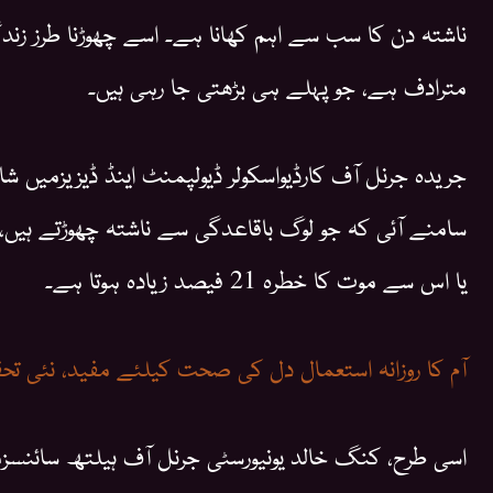
ناشتہ دن کا سب سے اہم کھانا ہے۔ اسے چھوڑنا طرز زن
مترادف ہے، جو پہلے ہی بڑھتی جا رہی ہیں۔
جریدہ جرنل آف کارڈیواسکولر ڈیولپمنٹ اینڈ ڈیزیزمیں شا
سامنے آئی کہ جو لوگ باقاعدگی سے ناشتہ چھوڑتے ہیں، 
یا اس سے موت کا خطرہ 21 فیصد زیادہ ہوتا ہے۔
آم کا روزانہ استعمال دل کی صحت کیلئے مفید، نئی تح
اسی طرح، کنگ خالد یونیورسٹی جرنل آف ہیلتھ سائنسزمی