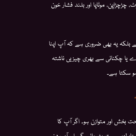
 چڑچڑاپن، موٹاپا اور بلند فشار خون
 بلکہ یہ بھی ضروری ہے کہ آپ اپنا
ے یا چکنائی سے بھری چیزیں ناشتہ
و سکتا ہے۔
ت بخش اور متوازن ہو۔ اگر آپ کا
یٹابولزم سست پڑ جائے گی اور آپ دن