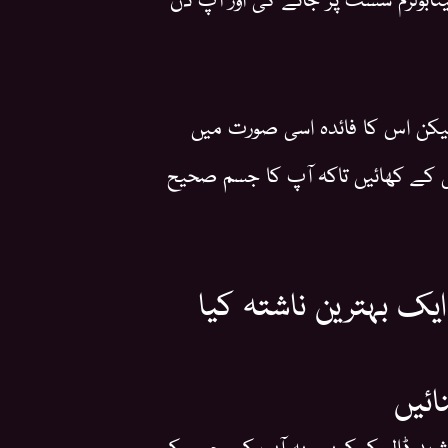
لیکن اس کا فائدہ اسی صورت میں
ی کے کھائیں تاکہ آپ کا جسم صحیح
یک بہترین ناشتہ کیا
ائیں
 شہد ڈال کر کریں۔ یہ آپ کے جسم کو