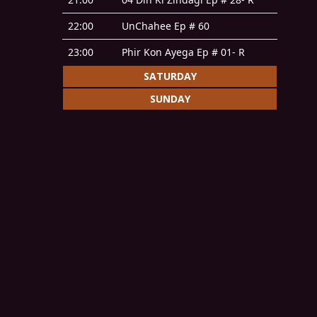
22:00
UnChahee Ep # 60
23:00
Phir Kon Ayega Ep # 01- R
SATURDAY
SUNDAY