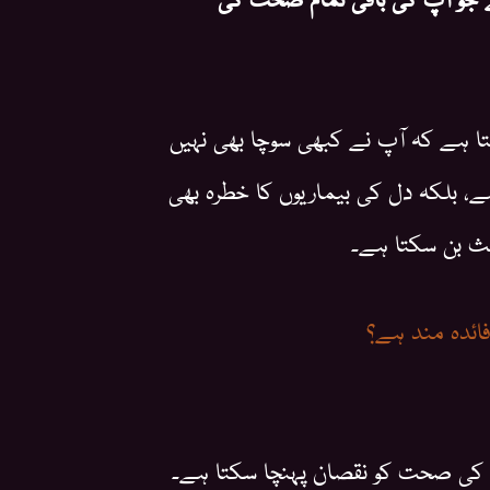
سکتا ہے کہ آپ نے کبھی سوچا بھی نہیں
ہے، بلکہ دل کی بیماریوں کا خطرہ بھی
عث بن سکتا ہے۔
فائدہ مند ہے؟
پ کی صحت کو نقصان پہنچا سکتا ہے۔