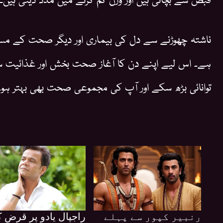
ناشتہ چھوڑنے سے دل کی بیماری اور دیگر صحت کے مسا
ہے۔ اس لیے اپنے دن کا آغاز صحت بخش اور غذائیت سے
توانائی بڑھ سکے اور آپ کی مجموعی صحت بھی بہتر ہو۔
رنبیر کپور سے پہلے
راجپال یادو پر قرض ک