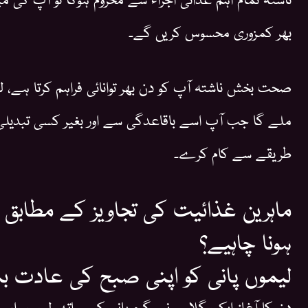
بھر کمزوری محسوس کریں گے۔
صحت بخش ناشتہ آپ کو دن بھر توانائی فراہم کرتا ہے، 
ملے گا جب آپ اسے باقاعدگی سے اور بغیر کسی تبدیل
طریقے سے کام کرے۔
ماہرین غذائیت کی تجاویز کے مطابق ا
ہونا چاہیے؟
لیموں پانی کو اپنی صبح کی عادت بن
دن کا آغاز ایک گلاس نیم گرم پانی کے ساتھ لیموں اور