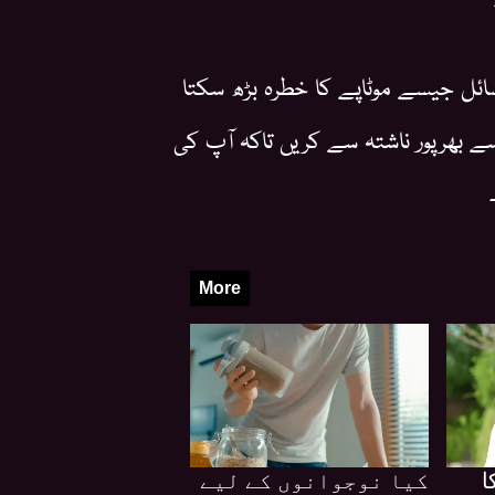
ئل جیسے موٹاپے کا خطرہ بڑھ سکتا
 بھرپور ناشتہ سے کریں تاکہ آپ کی
More
ا
کیا نوجوانوں کے لیے