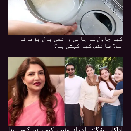
کیا چاول کا پانی واقعی بال بڑھاتا
ہے؟ سائنس کیا کہتی ہے؟
اداکارہ شگفتہ اعجاز یوٹیوبر کیوں بنیں؟ وجہ بتا