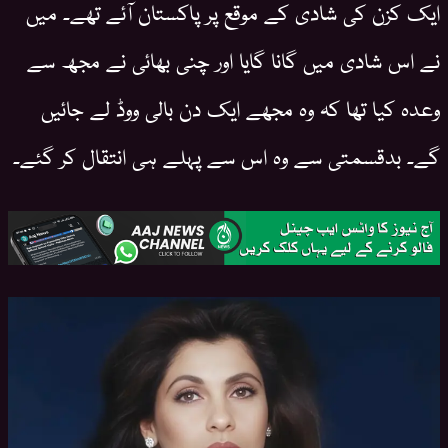
ایک کزن کی شادی کے موقع پر پاکستان آئے تھے۔ میں
نے اس شادی میں گانا گایا اور چنی بھائی نے مجھ سے
وعدہ کیا تھا کہ وہ مجھے ایک دن بالی ووڈ لے جائیں
گے۔ بدقسمتی سے وہ اس سے پہلے ہی انتقال کر گئے۔