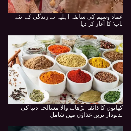
عماد وسیم کی سابقہ اہلیہ نے زندگی کے 'نئے
باب' کا آغاز کر دیا
کھانوں کا ذائقہ بڑھانے والا مسالحہ دنیا کی
بدبودار ترین غذاؤں میں شامل