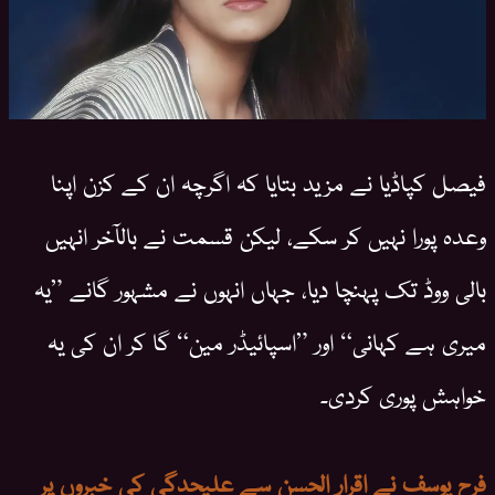
فیصل کپاڈیا نے مزید بتایا کہ اگرچہ ان کے کزن اپنا
وعدہ پورا نہیں کر سکے، لیکن قسمت نے بالآخر انہیں
بالی ووڈ تک پہنچا دیا، جہاں انہوں نے مشہور گانے ”یہ
میری ہے کہانی“ اور ”اسپائیڈر مین“ گا کر ان کی یہ
خواہش پوری کردی۔
فرح یوسف نے اقرار الحسن سے علیحدگی کی خبروں پر