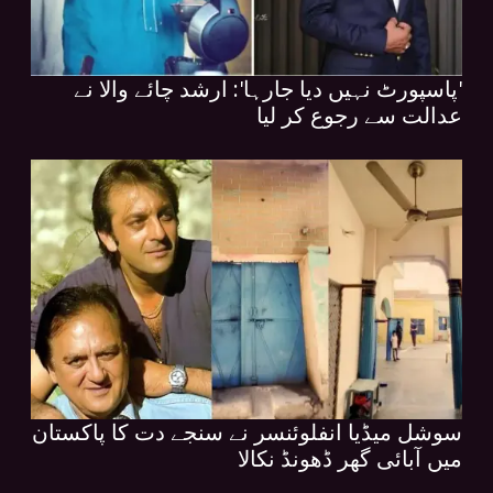
'پاسپورٹ نہیں دیا جارہا': ارشد چائے والا نے
عدالت سے رجوع کر لیا
سوشل میڈیا انفلوئنسر نے سنجے دت کا پاکستان
میں آبائی گھر ڈھونڈ نکالا