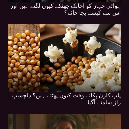
ہوائی جہاز کو اچانک جھٹکے کیوں لگتے ہیں اور
اس سے کیسے بچا جائے؟
پاپ کارن پکاتے وقت کیوں پھٹتے ہیں؟ دلچسپ
راز سامنے آگیا