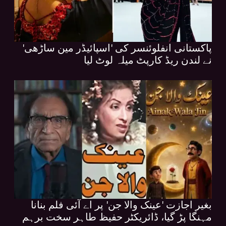
پاکستانی انفلوئنسر کی 'اسپائیڈر مین ساڑھی'
نے لندن ریڈ کارپٹ میلہ لوٹ لیا
بغیر اجازت 'عینک والا جن' پر اے آئی فلم بنانا
مہنگا پڑ گیا، ڈائریکٹر حفیظ طاہر سخت برہم