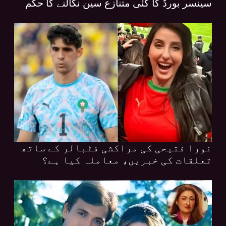
سینسر بورڈ کا کئی متنازع سین نکالنے کا حکم
نورا فتیحی کی مراکشی فٹبالر کے ساتھ
تعلقات کی خبریں، معاملہ کیا ہے؟