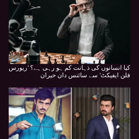
کیا انسانوں کی ذہانت کم ہو رہی ہے؟ 'ریورس
فلن ایفیکٹ' سے سائنس دان حیران