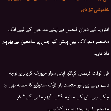
خاموشی توڑ دی
انٹرویو کے دوران فیصل نے اپنے مداحوں کے لیے ایک
مختصر مونو لاگ بھی پیش کیا جس پر سامعین نے بھرپور
داد دی۔
فی الوقت فیصل کپاڈیا اپنی سولو میوزک کریئر پر توجہ
دے رہے ہیں اور متعدد بار کوک اسٹوڈیو کا حصہ بھی رہ
چکے ہیں۔ ان کے حالیہ گانے ”پھر ملیں گے“ کو
مداحوں نے بےحد پسند کیا ہے۔