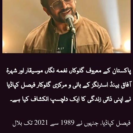
پاکستان کے معروف گلوکار، نغمہ نگار، موسیقار اور شہرۂ
آفاق بینڈ اسٹرنگز کے بانی و مرکزی گلوکار فیصل کپاڈیا
نے اپنی ذاتی زندگی کا ایک دلچسپ انکشاف کیا ہے۔
فیصل کپاڈیا، جنہوں نے 1989 سے 2021 تک بلال