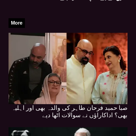
More
صبا حمید فرحان طاہر کی والدہ بھی اور اہلیہ
بھی؟ اداکاراؤں نے سوالات اٹھا دیے