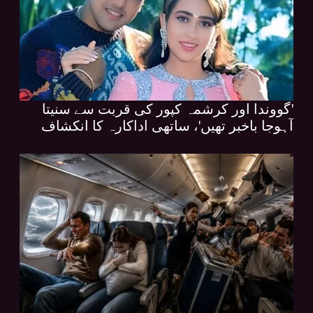
'گووندا اور کرشمہ کپور کی قربت سے سنیتا
آہوجا باخبر تھیں'، ساتھی اداکارہ کا انکشاف