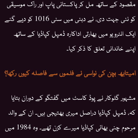
مقصود کے ساتھ مل کر پاکستانی پاپ اور راک موسیقی
کو نئی جہت دی، نے دبئی میں سٹی 1016 کو دیے گئے
ایک انٹرویو میں بھارتی اداکارہ ڈمپل کپاڈیا کے ساتھ
اپنے خاندانی تعلق کا ذکر کیا۔
امیتابھ بچن کی نواسی نے فلموں سے فاصلہ کیوں رکھا؟
مشہور گلوکار نے پوڈ کاسٹ میں گفتگو کے دوران بتایا
کہ، ڈمپل کپاڈیا دراصل میری بھتیجی ہیں۔ ان کے والد
مرحوم چنی بھائی کپاڈیا میرے کزن تھے۔ وہ 1984 میں