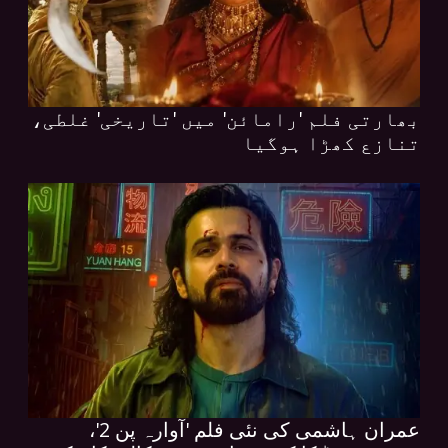
بھارتی فلم 'رامائن' میں 'تاریخی' غلطی،
تنازع کھڑا ہوگیا
عمران ہاشمی کی نئی فلم 'آوارہ پن 2'،