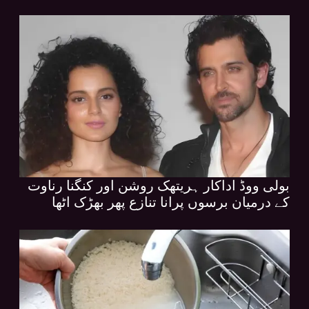
بولی ووڈ اداکار ہریتھک روشن اور کنگنا رناوت
کے درمیان برسوں پرانا تنازع پھر بھڑک اٹھا