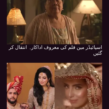
اسپائیڈر مین فلم کی معروف اداکارہ انتقال کر
گئیں