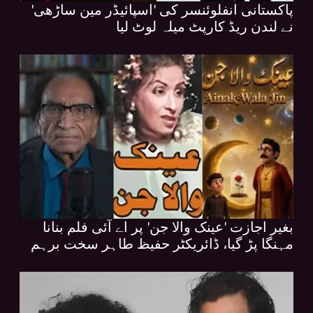
پاکستانی انفلوئنسر کی 'اسپائیڈر مین ساڑھی'
نے لندن ریڈ کارپٹ میلہ لوٹ لیا
بغیر اجازت 'عینک والا جن' پر اے آئی فلم بنانا
مہنگا پڑ گیا، ڈائریکٹر حفیظ طاہر سخت برہم