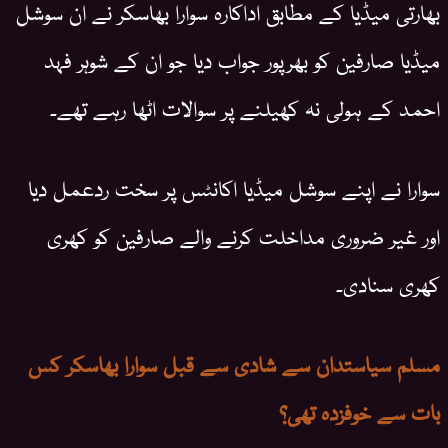
بھارتی میڈیا کے مطابق اداکارہ سوارا بھاسکر نے ان سوشل
میڈیا صارفین کو بھرپور جواب دیا جو ان کے شوہر فہد
احمد کے ہولی نہ کھیلنے پر سوالات اٹھا رہے تھے۔
سوارا نے اپنے سوشل میڈیا اکانٹس پر سخت ردعمل دیا
اور غیر ضروری مداخلت کرنے والے صارفین کو کھری
کھری سنادی۔
مسلم سیاستدان سے شادی سے قبل سوارا بھاسکر کس
بات سے خوفزدہ تھی؟