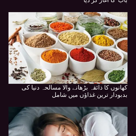
کھانوں کا ذائقہ بڑھانے والا مسالحہ دنیا کی
بدبودار ترین غذاؤں میں شامل