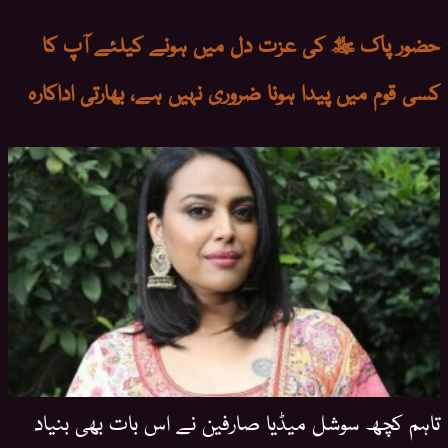
حضور پاک ﷺ کی عزت دل میں ہونے کیلئے آپ کا
کسی قوم میں پیدا ہونا ضروری نہیں ہے، بھارتی اداکارہ
تاہم کچھ سوشل میڈیا صارفین نے اس بات بھی بنیاد