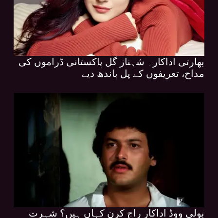
بھارتی اداکارہ شہناز گل پاکستانی ڈراموں کی
مداح، تعریفوں کے پل باندھ دیے
بولی ووڈ اداکار راج کرن کہاں ہیں؟ شہرت