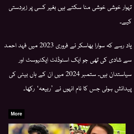
تہوار خوشی خوشی منا سکتے ہیں بغیر کسی پر زبردستی
کیےـ
یاد رہے کہ سوارا بھاسکر نے فروری 2023 میں فہد احمد
سے شادی کی تھی جو ایک اسٹوڈنٹ ایکٹیوسٹ اور
سیاستدان ہیں۔ ستمبر 2024 میں ان کے ہاں بیٹی کی
پیدائش ہوئی جس کا نام انہوں نے ’ربیعہ‘ رکھا۔
More