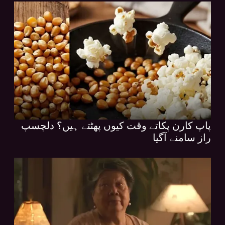
پاپ کارن پکاتے وقت کیوں پھٹتے ہیں؟ دلچسپ
راز سامنے آگیا