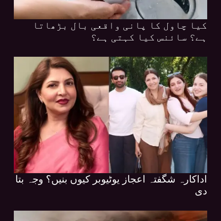
کیا چاول کا پانی واقعی بال بڑھاتا
ہے؟ سائنس کیا کہتی ہے؟
اداکارہ شگفتہ اعجاز یوٹیوبر کیوں بنیں؟ وجہ بتا
دی