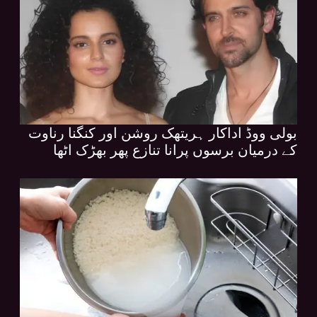
بولی ووڈ اداکار ہریتھک روشن اور کنگنا رناوت
کے درمیان برسوں پرانا تنازع پھر بھڑک اٹھا