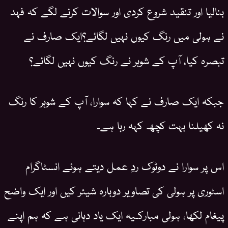
بنالیا اور تنقید شروع کردی اور سوالات کرنے لگے کہ فہد
نے ہولی میں رنگ کیوں نہیں لگائے؟ایک صارف نے
تبصرہ کیا، آپ کے شوہر نے رنگ کیوں نہیں لگائے؟
جبکہ ایک صارف نے کہا کہ سوارا، آپ کے شوہر کا رنگ
نہ کھیلنا بہت کچھ کہہ رہا ہے۔
اس پر سوارا نے دوٹوک ردِ عمل دیتے ہوئے انسٹاگرام
اسٹوری پر ہولی کی تصاویر دوبارہ شیئر کیں اور ایک واضح
پیغام لکھا، ہولی مبارکـیہ ایک یاد دہانی ہے کہ ہم اپنے