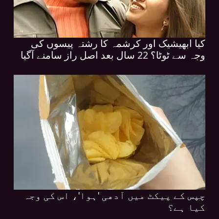
کیا ابھیشیک اور کرشمہ کا رشتہ پیسوں کی
وجہ سے ٹوٹا؟ 22 سال بعد اصل راز سامنے آگیا
چپس کے پیکٹ میں آدھی 'ہوا'، اس کی وجہ
کیا ہے؟