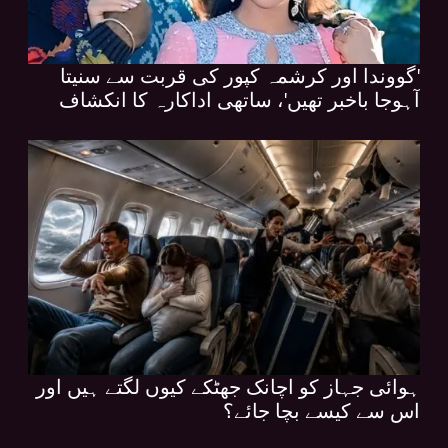
'گووندا اور کرشمہ کپور کی قربت سے سنیتا
آہوجا باخبر تھیں'، ساتھی اداکارہ کا انکشاف
ہوائی جہاز کو اچانک جھٹکے کیوں لگتے ہیں اور
اس سے کیسے بچا جائے؟