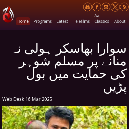
Aaj
Home
Programs
Latest
Telefilms
Classics
About
سوارا بھاسکر ہولی نہ
منانے پر مسلم شوہر
کی حمایت میں بول
پڑیں
Web Desk
16 Mar 2025