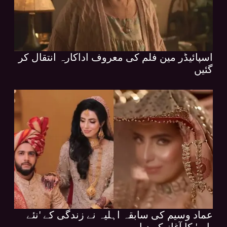
اسپائیڈر مین فلم کی معروف اداکارہ انتقال کر
گئیں
عماد وسیم کی سابقہ اہلیہ نے زندگی کے 'نئے
باب' کا آغاز کر دیا