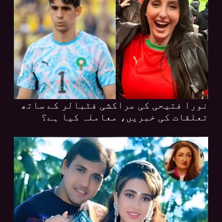
نورا فتیحی کی مراکشی فٹبالر کے ساتھ
تعلقات کی خبریں، معاملہ کیا ہے؟