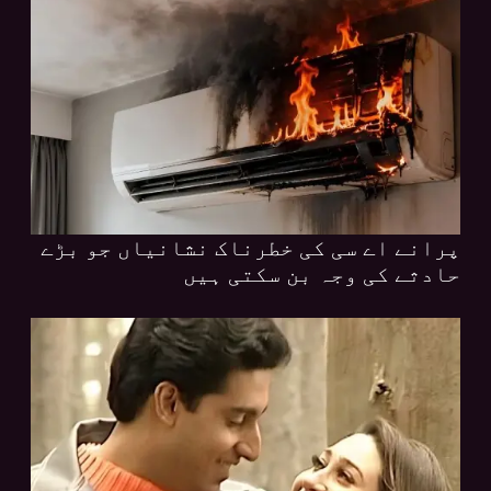
پرانے اے سی کی خطرناک نشانیاں جو بڑے
حادثے کی وجہ بن سکتی ہیں