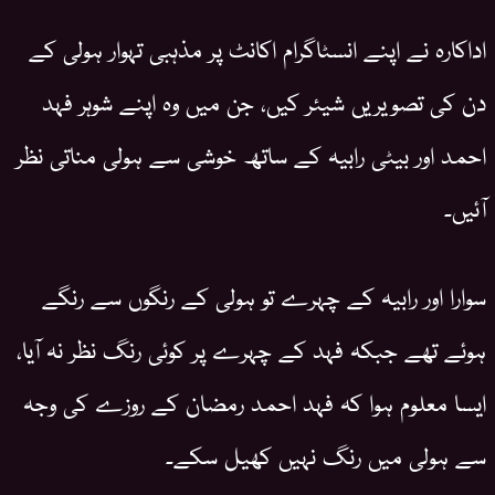
اداکارہ نے اپنے انسٹاگرام اکانٹ پر مذہبی تہوار ہولی کے
دن کی تصویریں شیئر کیں، جن میں وہ اپنے شوہر فہد
احمد اور بیٹی رابیہ کے ساتھ خوشی سے ہولی مناتی نظر
آئیں۔
سوارا اور رابیہ کے چہرے تو ہولی کے رنگوں سے رنگے
ہوئے تھے جبکہ فہد کے چہرے پر کوئی رنگ نظر نہ آیا،
ایسا معلوم ہوا کہ فہد احمد رمضان کے روزے کی وجہ
سے ہولی میں رنگ نہیں کھیل سکے۔