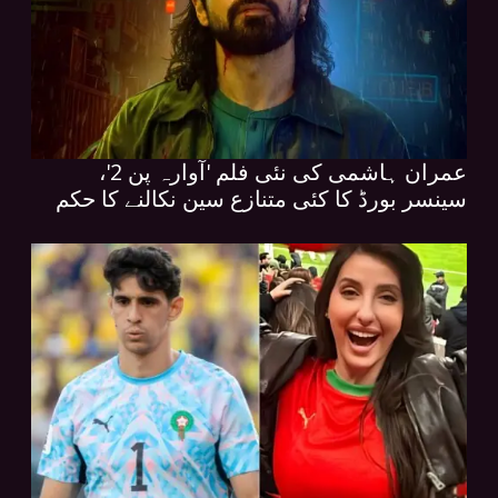
عمران ہاشمی کی نئی فلم 'آوارہ پن 2'،
سینسر بورڈ کا کئی متنازع سین نکالنے کا حکم