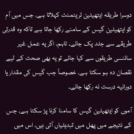
دوسرا طریقہ ایتھیلین ٹریٹمنٹ کہلاتا ہے، جس میں آم
کو ایتھیلین گیس کے سامنے رکھا جاتا ہے تاکہ وہ قدرتی
طریقے سے جلد پک جائے۔ تاہم، اگر یہ عمل غیر
سائنسی طریقوں سے کیا جائے تو یہ بھی صحت کے لیے
نقصان دہ ہو سکتا ہے، خصوصاً جب گیس کی مقدار یا
دورانیہ درست نہ رکھا جائے۔
آموں کو ایتھیلین گیس کا سامنا کرنا پڑ سکتا ہے، جس
کے نتیجے میں پھل میں تبدیلیاں آتی ہیں، اس میں