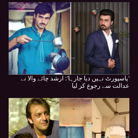
'پاسپورٹ نہیں دیا جارہا': ارشد چائے والا نے
عدالت سے رجوع کر لیا