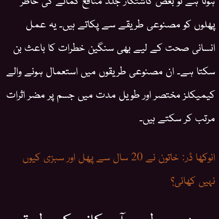
پھلوں کو مصنوعی طریقے سے پکاتے ہیں۔ یہ عمل
انسانی صحت کے لیے بھی سنگین خطرات کا باعث بن
سکتا ہے۔ ان مصنوعی طریقوں میں استعمال ہونے والے
کیمیکلز مختصر اور طویل مدت میں جسم پر مضر اثرات
مرتب کر سکتے ہیں۔
انوکھا ڈر: خاتون نے 20 سال سے پھل اور سبزی کیوں
نہیں کھائی؟
مصنوعی طور پر آم پکانے کے طریقے