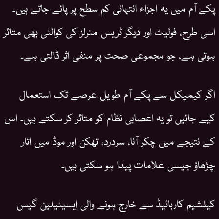
پکے آم میں یہ اجزاء انتہائی کم سطح پر پائے جاتے ہیں۔
اسی طرح، فولیٹ اور دیگر ٹریس منرلز کی کوالٹی بھی متاثر
ہوتی ہے، جو مجموعی صحت پر منفی اثر ڈالتی ہے۔
اگر کیمیکل سے پکے آم طویل عرصے تک استعمال
کیے جائیں تو یہ اعصابی نظام کو متاثر کر سکتے ہیں۔ اس
کے نتیجے میں چکر آنا، سردرد، تھکن اور موڈ میں اتار
چڑھاؤ جیسی علامات پیدا ہو سکتی ہیں۔
کیلشیم کاربائیڈ سے خارج ہونے والی ایسیٹیلین گیس