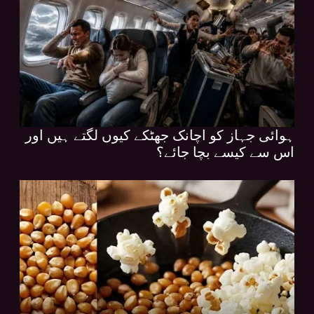
ہوائی جہاز کو اچانک جھٹکے کیوں لگتے ہیں اور
اس سے کیسے بچا جائے؟