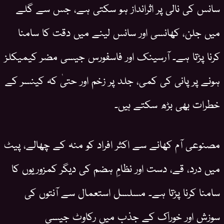
سانس کی نالی پر اثرانداز ہو سکتی ہے، جس سے گلے
میں جلن، کھانسی اور سانس لینے میں دقت کا سامنا
کرنا پڑتا ہے۔ آرسینک اور فاسفورس جیسی مضر کیمیکلز
ہونے پر پانی کی کمی، جلد پر زخم اور حتیٰ کہ کینسر کے
خطرات بھی بڑھ سکتے ہیں۔
مصنوعی آم کھانے سے اکثر افراد کو منہ کے چھالے، پیٹ
میں درد، قے، دست اور نظامِ ہضم کی دیگر کمزوریوں کا
سامنا کرنا پڑتا ہے۔ مسلسل استعمال سے آنتوں کی
سوزش اور خوراک کے جذب میں رکاوٹ جیسی