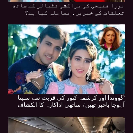
نورا فتیحی کی مراکشی فٹبالر کے ساتھ
تعلقات کی خبریں، معاملہ کیا ہے؟
'گووندا اور کرشمہ کپور کی قربت سے سنیتا
آہوجا باخبر تھیں'، ساتھی اداکارہ کا انکشاف