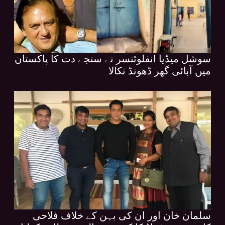
سوشل میڈیا انفلوئنسر نے سنجے دت کا پاکستان
میں آبائی گھر ڈھونڈ نکالا
سلمان خان اور ان کی بہن کے خلاف فلاحی