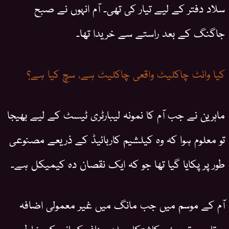
سلاد دفتر کے لیے تیار کی تھی۔ آم انہوں نے صبح
جاگنگ کے بعد راستے سے خریدا تھا۔
کیا وائٹ چاکلیٹ واقعی چاکلیٹ ہے، سچ کیا ہے؟
ماہرین نے جب آم کا نمونہ لیبارٹری ٹیسٹ کے لیے بھیجا
تو معلوم ہوا کہ وہ کیلشیم کاربائیڈ کے ذریعے مصنوعی
طور پر پکایا گیا تھا جو کہ ایک نقصان دہ کیمیکل ہے۔
آم کے موسم میں جب مانگ میں غیر معمولی اضافہ
ہوتا ہے تو بعض کاشتکار جلد منافع کمانے کی خاطر