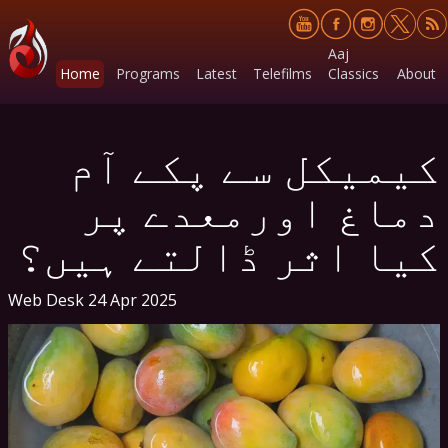
Aaj
Home
Programs
Latest
Telefilms
Classics
About
کیمیکل سے پکے آم
دماغ اورمعدے پر
کیا اثر ڈالتے ہیں؟
Web Desk
24 Apr 2025