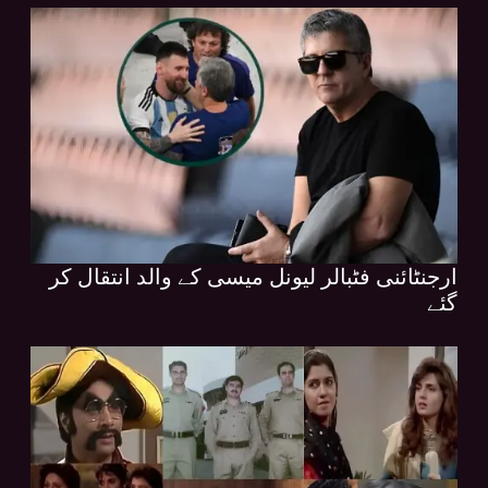
ارجنٹائنی فٹبالر لیونل میسی کے والد انتقال کر
گئے