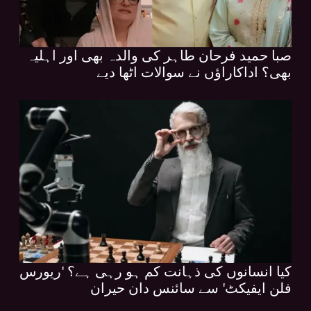
صبا حمید فرحان طاہر کی والدہ بھی اور اہلیہ
بھی؟ اداکاراؤں نے سوالات اٹھا دیے
کیا انسانوں کی ذہانت کم ہو رہی ہے؟ 'ریورس
فلن ایفیکٹ' سے سائنس دان حیران