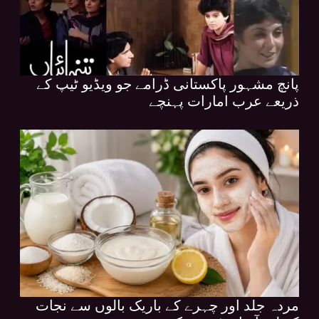
پانچ مشہور پاکستانی ڈرامے جو ویڈیو ٹیپ کے
ذریعے عرب امارات پہنچے
مردہ جلد اور چہرے کے باریک بالوں سے نجات