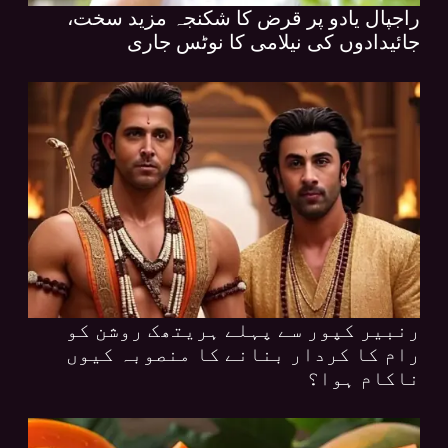
راجپال یادو پر قرض کا شکنجہ مزید سخت،
جائیدادوں کی نیلامی کا نوٹس جاری
رنبیر کپور سے پہلے ہریتھک روشن کو
رام کا کردار بنانے کا منصوبہ کیوں
ناکام ہوا؟