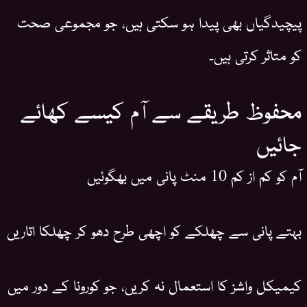
پیچیدگیاں بھی پیدا ہو سکتی ہیں، جو مجموعی صحت
کو متاثر کرتی ہیں۔
محفوظ طریقے سے آم کیسے کھائے
جائیں
آم کو کم از کم 10 منٹ پانی میں بھگوئیں
بہتے پانی سے چھلکے کو اچھی طرح دھو کر چھلکا اتاریں
کیمیکل واشز کا استعمال نہ کریں، جو کورونا کے دور میں