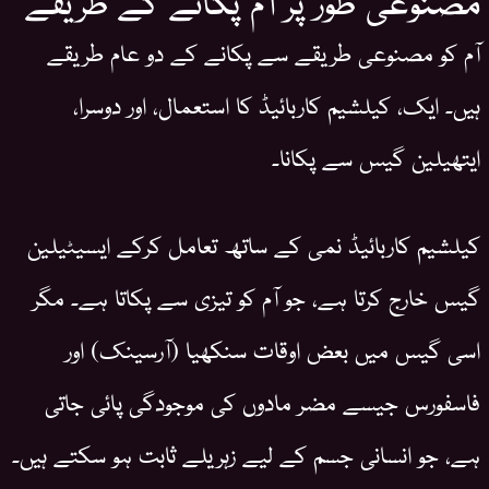
آم کو مصنوعی طریقے سے پکانے کے دو عام طریقے
ہیں۔ ایک، کیلشیم کاربائیڈ کا استعمال، اور دوسرا،
ایتھیلین گیس سے پکانا۔
کیلشیم کاربائیڈ نمی کے ساتھ تعامل کرکے ایسیٹیلین
گیس خارج کرتا ہے، جو آم کو تیزی سے پکاتا ہے۔ مگر
اسی گیس میں بعض اوقات سنکھیا (آرسینک) اور
فاسفورس جیسے مضر مادوں کی موجودگی پائی جاتی
ہے، جو انسانی جسم کے لیے زہریلے ثابت ہو سکتے ہیں۔