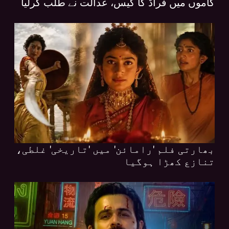
کاموں میں فراڈ کا کیس، عدالت نے طلب کرلیا
بھارتی فلم 'رامائن' میں 'تاریخی' غلطی،
تنازع کھڑا ہوگیا