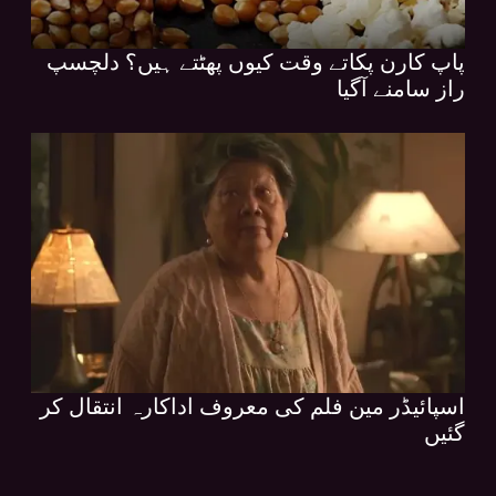
پاپ کارن پکاتے وقت کیوں پھٹتے ہیں؟ دلچسپ
راز سامنے آگیا
اسپائیڈر مین فلم کی معروف اداکارہ انتقال کر
گئیں