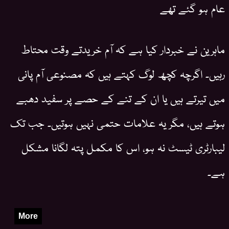
عام ہو گئے تھے
ماہرین نے خبردار کیا ہے کہ آم خریدتے وقت محتاط
رہیں۔ اگرچہ کچھ لوگ کہتے ہیں کہ مصنوعی آم پانی
میں تیرتے ہیں یا ان کے تنے کے حصے پر سفید دھبے
ہوتے ہیں، مگر یہ علامات حتمی نہیں ہوتیں۔ جب تک
لیبارٹری ٹیسٹ نہ ہو، اس کا مکمل پتہ لگانا مشکل
ہے۔
More