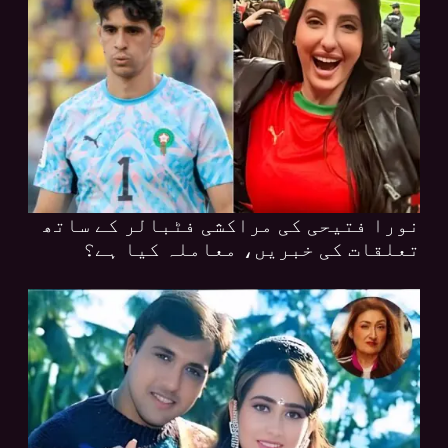
نورا فتیحی کی مراکشی فٹبالر کے ساتھ
تعلقات کی خبریں، معاملہ کیا ہے؟