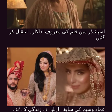
اسپائیڈر مین فلم کی معروف اداکارہ انتقال کر
گئیں
عماد وسیم کی سابقہ اہلیہ نے زندگی کے 'نئے