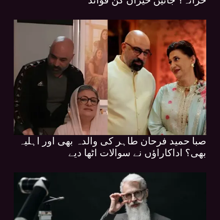
صبا حمید فرحان طاہر کی والدہ بھی اور اہلیہ
بھی؟ اداکاراؤں نے سوالات اٹھا دیے