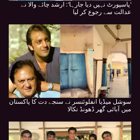
'پاسپورٹ نہیں دیا جارہا': ارشد چائے والا نے
عدالت سے رجوع کر لیا
سوشل میڈیا انفلوئنسر نے سنجے دت کا پاکستان
میں آبائی گھر ڈھونڈ نکالا