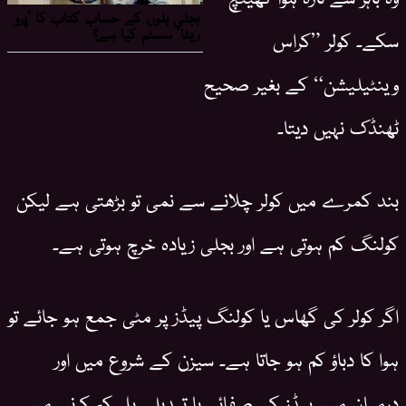
سکے۔ کولر ”کراس
وینٹیلیشن“ کے بغیر صحیح
ٹھنڈک نہیں دیتا۔
بند کمرے میں کولر چلانے سے نمی تو بڑھتی ہے لیکن
کولنگ کم ہوتی ہے اور بجلی زیادہ خرچ ہوتی ہے۔
اگر کولر کی گھاس یا کولنگ پیڈز پر مٹی جمع ہو جائے تو
ہوا کا دباؤ کم ہو جاتا ہے۔ سیزن کے شروع میں اور
درمیان میں پیڈز کی صفائی یا تبدیلی بل کم کرنے میں