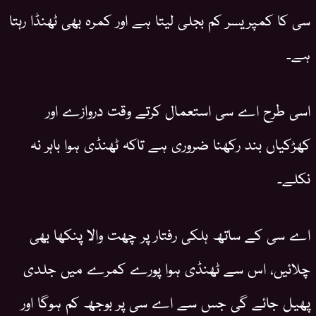
سی کا کمپریسر کم بجلی لیتا ہے اور کمرہ بھی ٹھنڈا رہتا
ہے۔
اسی طرح اے سی استعمال کرتے وقت دروازے اور
کھڑکیاں بند رکھنا ضروری ہے تاکہ ٹھنڈی ہوا باہر نہ
نکلے۔
اے سی کے ساتھ ہلکی رفتار پر چھت والا پنکھا بھی
چلائیں، اس سے ٹھنڈی ہوا پورے کمرے میں جلدی
پھیل جائے گی جس سے اے سی پر بوجھ کم ہوگا اور