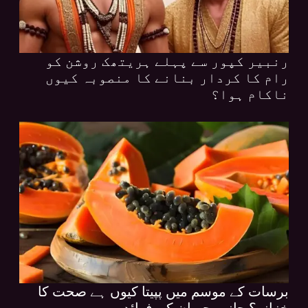
رنبیر کپور سے پہلے ہریتھک روشن کو
رام کا کردار بنانے کا منصوبہ کیوں
ناکام ہوا؟
برسات کے موسم میں پپیتا کیوں ہے صحت کا
خزانہ؟ جانیں حیران کن فوائد