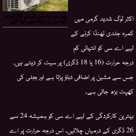
اکثر لوگ شدید گرمی میں
کمرہ جلدی ٹھنڈا کرنے کے
لیے اے سی کو انتہائی کم
درجہ حرارت (16 یا 18 ڈگری) پر سیٹ کر دیتے ہیں،
جس سے مشین پر اضافی دباؤ پڑتا ہے اور بجلی کی
کھپت بڑھ جاتی ہے۔
بہترین کارکردگی کے لیے اے سی کو ہمیشہ 24 سے
26 ڈگری کے درمیاں چلائیں۔ اس درجہ حرارت پر اے