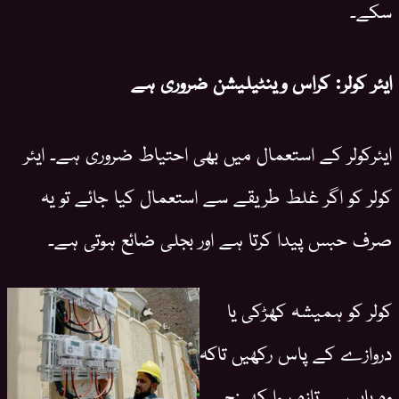
سکے۔
ایئر کولر: کراس وینٹیلیشن ضروری ہے
ایئرکولر کے استعمال میں بھی احتیاط ضروری ہے۔ ایئر
کولر کو اگر غلط طریقے سے استعمال کیا جائے تو یہ
صرف حبس پیدا کرتا ہے اور بجلی ضائع ہوتی ہے۔
کولر کو ہمیشہ کھڑکی یا
دروازے کے پاس رکھیں تاکہ
وہ باہر سے تازہ ہوا کھینچ