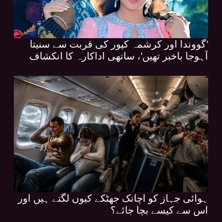
'گووندا اور کرشمہ کپور کی قربت سے سنیتا
آہوجا باخبر تھیں'، ساتھی اداکارہ کا انکشاف
ہوائی جہاز کو اچانک جھٹکے کیوں لگتے ہیں اور
اس سے کیسے بچا جائے؟