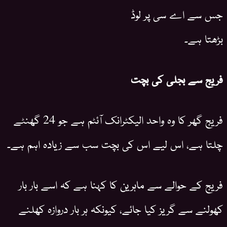
جس سے اے سی پر لوڈ
بڑھتا ہے۔
فریج سے بجلی کی بچت
فریج گھر کا وہ واحد الیکٹرانک آئٹم ہے جو 24 گھنٹے
چلتا ہے، اس لیے اس کی بچت سب سے زیادہ اہم ہے۔
فریج کے حوالے سے ماہرین کا کہنا ہے کہ اسے بار بار
کھولنے سے گریز کیا جائے، کیونکہ ہر بار دروازہ کھلنے