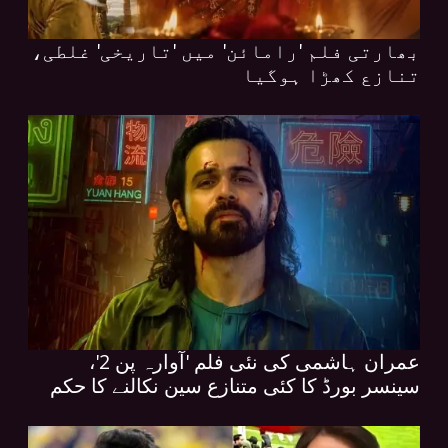
بھارتی فلم 'رامائن' میں 'تاریخی' غلطی،
تنازع کھڑا ہوگیا
عمران ہاشمی کی نئی فلم 'آوارہ پن 2'،
سینسر بورڈ کا کئی متنازع سین نکالنے کا حکم