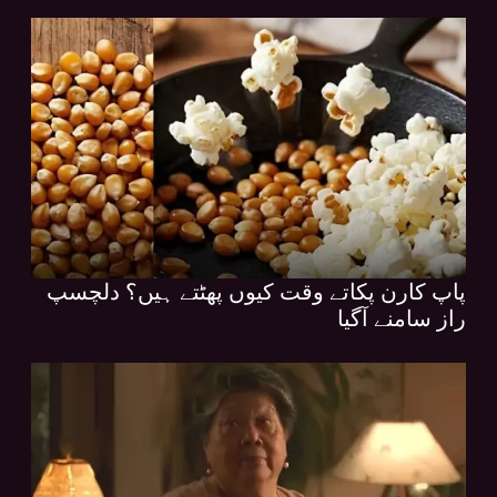
پاپ کارن پکاتے وقت کیوں پھٹتے ہیں؟ دلچسپ
راز سامنے آگیا