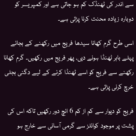
سے اندر کی ٹھنڈک کم ہو جاتی ہے اور کمپریسر کو
دوبارہ زیادہ محنت کرنا پڑتی ہے۔
اسی طرح گرم کھانا سیدھا فریج میں رکھنے کے بجائے
پہلے باہر ٹھنڈا ہونے دیں، پھر فریج میں رکھیں۔ گرم کھانا
رکھنے سے فریج کو اسے ٹھنڈا کرنے کے لیے دگنی بجلی
خرچ کرنی پڑتی ہے۔
فریج کو دیوار سے کم از کم 6 انچ دور رکھیں تاکہ اس کی
پشت پر موجود کوائلز سے گرمی آسانی سے خارج ہو