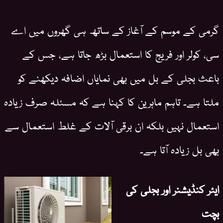
گرمی کے موسم کے آغاز کے ساتھ ہی گھروں میں اے
سی، کولر اور فریج کا استعمال بڑھ جاتا ہے، جس کے
باعث بجلی کے بل میں بھی نمایاں اضافہ دیکھنے کو
ملتا ہے۔ تاہم ماہرین کا کہنا ہے کہ مسئلہ صرف زیادہ
استعمال نہیں بلکہ ان برقی آلات کے غلط استعمال سے
بھی بل زیادہ آتا ہے۔
ایئر کنڈیشنر اور بجلی کی
بچت