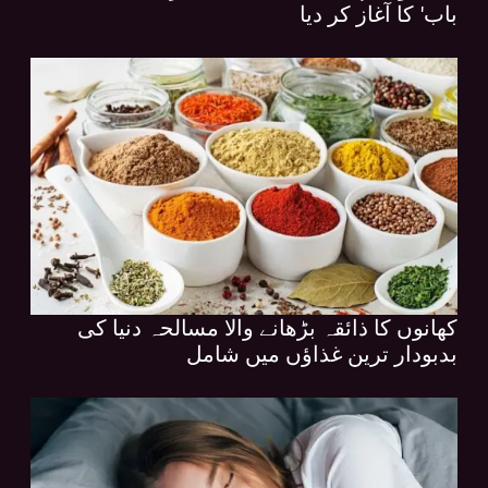
باب' کا آغاز کر دیا
کھانوں کا ذائقہ بڑھانے والا مسالحہ دنیا کی
بدبودار ترین غذاؤں میں شامل