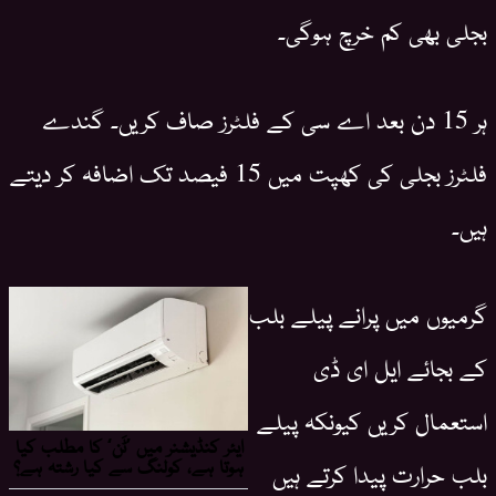
بجلی بھی کم خرچ ہوگی۔
ہر 15 دن بعد اے سی کے فلٹرز صاف کریں۔ گندے
فلٹرز بجلی کی کھپت میں 15 فیصد تک اضافہ کر دیتے
ہیں۔
گرمیوں میں پرانے پیلے بلب
کے بجائے ایل ای ڈی
استعمال کریں کیونکہ پیلے
بلب حرارت پیدا کرتے ہیں