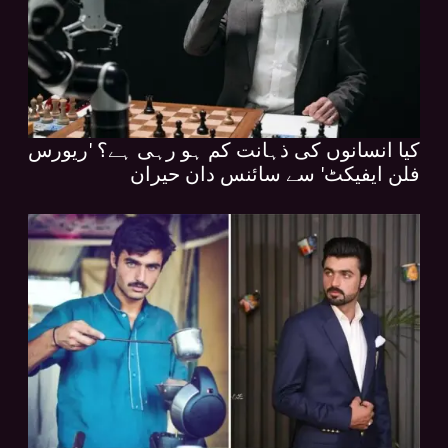
کیا انسانوں کی ذہانت کم ہو رہی ہے؟ 'ریورس
فلن ایفیکٹ' سے سائنس دان حیران