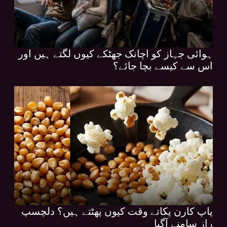
ہوائی جہاز کو اچانک جھٹکے کیوں لگتے ہیں اور
اس سے کیسے بچا جائے؟
پاپ کارن پکاتے وقت کیوں پھٹتے ہیں؟ دلچسپ
راز سامنے آگیا