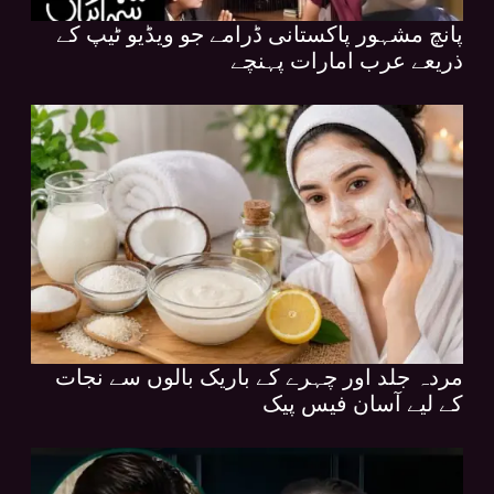
پانچ مشہور پاکستانی ڈرامے جو ویڈیو ٹیپ کے
ذریعے عرب امارات پہنچے
مردہ جلد اور چہرے کے باریک بالوں سے نجات
کے لیے آسان فیس پیک