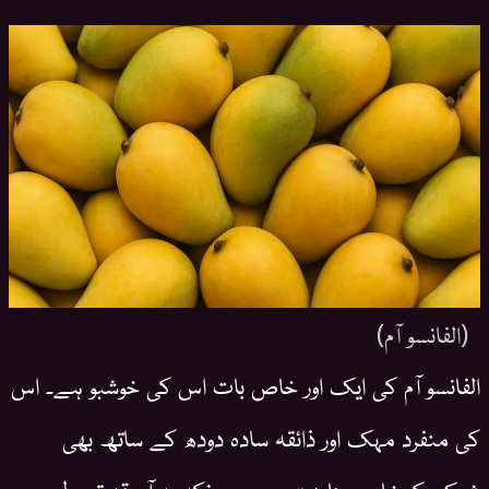
(الفانسو آم)
الفانسو آم کی ایک اور خاص بات اس کی خوشبو ہے۔ اس
کی منفرد مہک اور ذائقہ سادہ دودھ کے ساتھ بھی
شیک کو خاص بنا دیتے ہیں۔ چونکہ یہ آم قدرتی طور پر