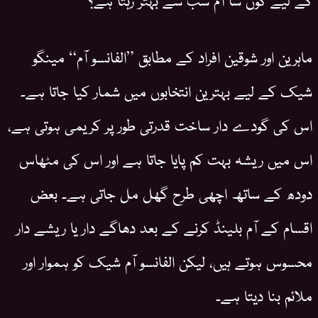
ماہرین اور شوقین افراد کے مطابق ”الفانسو آم“ مینگو
شیک کے لیے بہترین انتخابوں میں شمار کیا جاتا ہے۔
اس کی گودے دار ساخت قدرتی طور پر کریمی ہوتی ہے،
اس میں ریشہ بہت کم پایا جاتا ہے اور اس کی مٹھاس
دودھ کے ساتھ اچھی طرح گھل مل جاتی ہے۔ بعض
اقسام کے آم بلینڈ کرنے کے بعد دھاگے دار یا ریشے دار
محسوس ہوتے ہیں، لیکن الفانسو آم شیک کو ہموار اور
ملائم بنا دیتا ہے۔