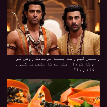
رنبیر کپور سے پہلے ہریتھک روشن کو
رام کا کردار بنانے کا منصوبہ کیوں
ناکام ہوا؟