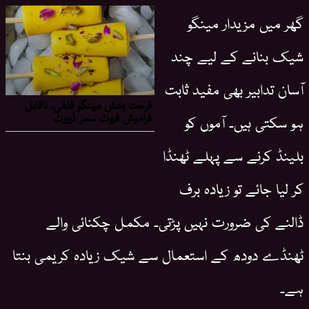
گھر میں مزیدار مینگو
شیک بنانے کے لیے چند
آسان تدابیر بھی مفید ثابت
ہو سکتی ہیں۔ آموں کو
بلینڈ کرنے سے پہلے ٹھنڈا
کر لیا جائے تو زیادہ برف
ڈالنے کی ضرورت نہیں پڑتی۔ مکمل چکنائی والے
ٹھنڈے دودھ کے استعمال سے شیک زیادہ کریمی بنتا
ہے۔