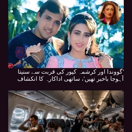
'گووندا اور کرشمہ کپور کی قربت سے سنیتا
آہوجا باخبر تھیں'، ساتھی اداکارہ کا انکشاف