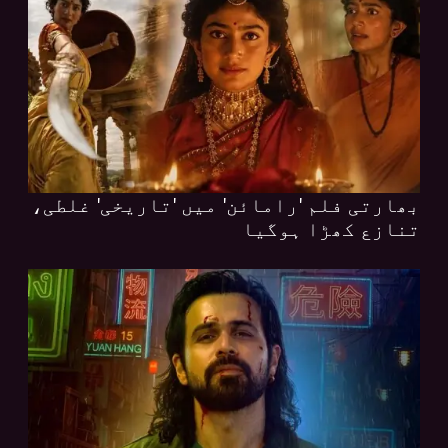
بھارتی فلم 'رامائن' میں 'تاریخی' غلطی،
تنازع کھڑا ہوگیا