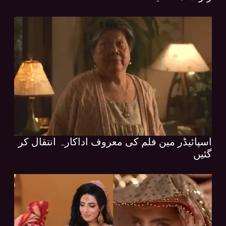
اسپائیڈر مین فلم کی معروف اداکارہ انتقال کر
گئیں