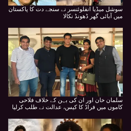
سوشل میڈیا انفلوئنسر نے سنجے دت کا پاکستان
میں آبائی گھر ڈھونڈ نکالا
سلمان خان اور ان کی بہن کے خلاف فلاحی
کاموں میں فراڈ کا کیس، عدالت نے طلب کرلیا