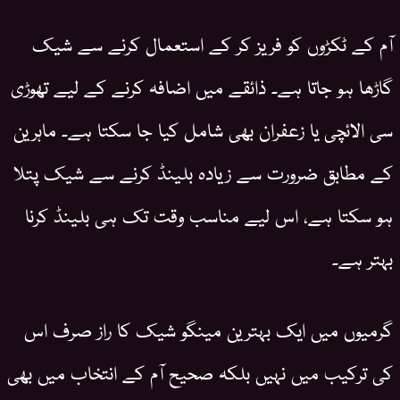
آم کے ٹکڑوں کو فریز کر کے استعمال کرنے سے شیک
گاڑھا ہو جاتا ہے۔ ذائقے میں اضافہ کرنے کے لیے تھوڑی
سی الائچی یا زعفران بھی شامل کیا جا سکتا ہے۔ ماہرین
کے مطابق ضرورت سے زیادہ بلینڈ کرنے سے شیک پتلا
ہو سکتا ہے، اس لیے مناسب وقت تک ہی بلینڈ کرنا
بہتر ہے۔
گرمیوں میں ایک بہترین مینگو شیک کا راز صرف اس
کی ترکیب میں نہیں بلکہ صحیح آم کے انتخاب میں بھی