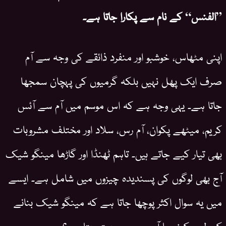
”الفنس“ کے نام سے پکارا جاتا ہے۔
اپنی مٹھاس، خوشبو اور منفرد ذائقے کی وجہ سے آم
صرف ایک پھل نہیں بلکہ گرمیوں کی پہچان سمجھا
جاتا ہے۔ یہی وجہ ہے کہ اس موسم میں آم سے آئس
کریم، میٹھے پکوان، آم رس، سلاد اور مختلف مشروبات
بھی تیار کیے جاتے ہیں۔ تاہم ٹھنڈا اور گاڑھا مینگو شیک
آج بھی لوگوں کی پسندیدہ چیزوں میں شامل ہے۔ ایسے
میں یہ سوال اکثر پوچھا جاتا ہے کہ مینگو شیک بنانے
کے لیے کون سا آم سب سے بہتر رہتا ہے؟