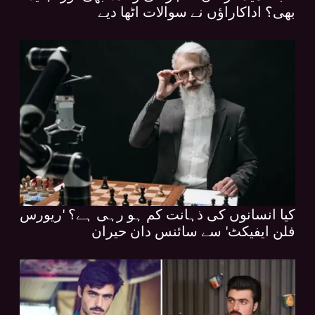
بھی؟ اداکاراؤں نے سوالات اٹھا دیے
کیا انسانوں کی ذہانت کم ہو رہی ہے؟ 'ریورس
فلن ایفیکٹ' سے سائنس دان حیران