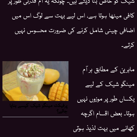
کافی میٹھا ہوتا ہے، اس لیے بہت سے لوگ اس میں
اضافی چینی شامل کرنے کی ضرورت محسوس نہیں
کرتے۔
ماہرین کے مطابق ہر آم
مینگو شیک کے لیے
یکساں طور پر موزوں نہیں
ہوتا۔ بعض اقسام اگرچہ
کھانے میں بہت لذیذ ہوتی