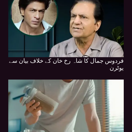
فردوس جمال کا شاہ رخ خان کے خلاف بیان سے
یوٹرن