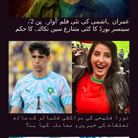
عمران ہاشمی کی نئی فلم 'آوارہ پن 2'،
سینسر بورڈ کا کئی متنازع سین نکالنے کا حکم
نورا فتیحی کی مراکشی فٹبالر کے ساتھ
تعلقات کی خبریں، معاملہ کیا ہے؟