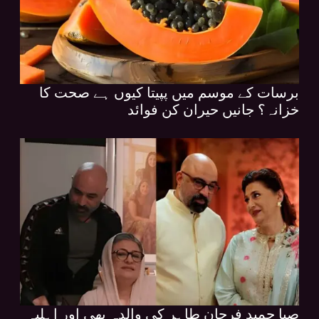
برسات کے موسم میں پپیتا کیوں ہے صحت کا
خزانہ؟ جانیں حیران کن فوائد
صبا حمید فرحان طاہر کی والدہ بھی اور اہلیہ