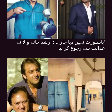
'پاسپورٹ نہیں دیا جارہا': ارشد چائے والا نے
عدالت سے رجوع کر لیا