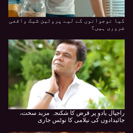
کیا نوجوانوں کے لیے پروٹین شیک واقعی
ضروری ہیں؟
راجپال یادو پر قرض کا شکنجہ مزید سخت،
جائیدادوں کی نیلامی کا نوٹس جاری