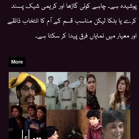
پوشیدہ ہے۔ چاہے کوئی گاڑھا اور کریمی شیک پسند
کرے یا ہلکا لیکن مناسب قسم کے آم کا انتخاب ذائقے
اور معیار میں نمایاں فرق پیدا کر سکتا ہے۔
More