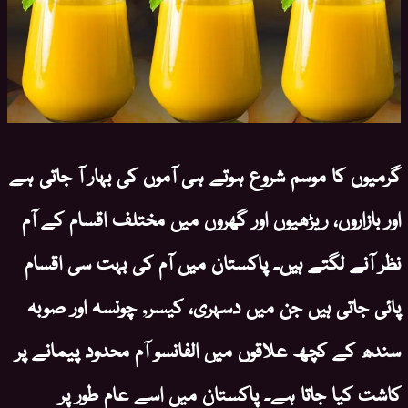
گرمیوں کا موسم شروع ہوتے ہی آموں کی بہار آ جاتی ہے
اور بازاروں، ریڑھیوں اور گھروں میں مختلف اقسام کے آم
نظر آنے لگتے ہیں۔ پاکستان میں آم کی بہت سی اقسام
پائی جاتی ہیں جن میں دسہری، کیسر, چونسہ اور صوبہ
سندھ کے کچھ علاقوں میں الفانسو آم محدود پیمانے پر
کاشت کیا جاتا ہے۔ پاکستان میں اسے عام طور پر