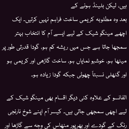
ہیں، لیکن بلینڈ ہونے کے
بعد وہ مطلوبہ کریمی ساخت فراہم نہیں کرتیں۔ ایک
اچھے مینگو شیک کے لیے ایسے آم کا انتخاب بہتر
سمجھا جاتا ہے جس میں ریشہ کم ہو، گودا قدرتی طور پر
میٹھا ہو، خوشبو نمایاں ہو، ساخت گاڑھی اور کریمی ہو
اور گٹھلی نسبتاً چھوٹی جبکہ گودا زیادہ ہو۔
الفانسو کے علاوہ کئی دیگر اقسام بھی مینگو شیک کے
لیے اچھی سمجھی جاتی ہیں۔ کیسر آم اپنے شوخ نارنجی
رنگ کے گودے اور بھرپور مٹھاس کی وجہ سے گاڑھا اور