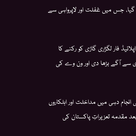
گیا، جس میں غفلت اور لاپرواہی سے
ائیڈ فار لگژری گاڑی کو رکنے کا
تاری سے آگے بڑھا دی اور ون وے کی
انجام دہی میں مداخلت اور اہلکاروں
د مقدمہ تعزیراتِ پاکستان کی