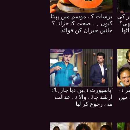
ر کی
برسات کے موسم میں پپیتا
بھی؟
کیوں ہے صحت کا خزانہ؟
ٹھا
جانیں حیران کن فوائد
ر نے
'پاسپورٹ نہیں دیا جارہا':
 میں
ارشد چائے والا نے عدالت
سے رجوع کر لیا