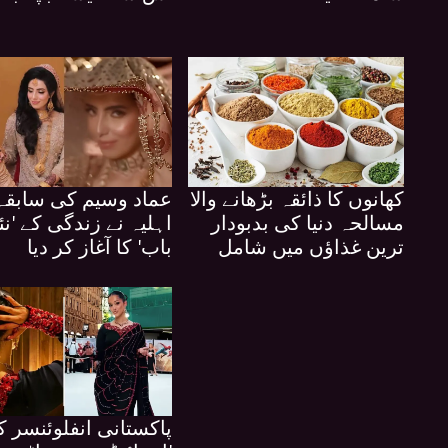
کھانوں کا ذائقہ بڑھانے والا
عماد وسیم کی سابقہ
مسالحہ دنیا کی بدبودار
اہلیہ نے زندگی کے 'نئ
ترین غذاؤں میں شامل
باب' کا آغاز کر دیا
پاکستانی انفلوئنسر 