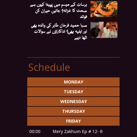
برسات کے موسم میں پپیتا کیوں ہے
صحت کا خزانہ؟ جانیں حیران کن
فوائد
صبا حمید فرحان طاہر کی والدہ بھی
اور اہلیہ بھی؟ اداکاراؤں نے سوالات
اٹھا دیے
Schedule
MONDAY
TUESDAY
WEDNESDAY
THURSDAY
FRIDAY
00:00
Mery Zakhum Ep # 12- R