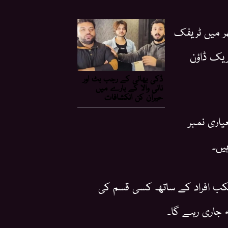
ر میں ٹریفک
ریک ڈاؤن
یاری نمبر
یں۔
کب افراد کے ساتھ کسی قسم کی
ہ جاری رہے گا۔