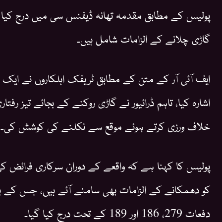
پولیس کے مطابق مقدمہ تھانہ ڈیفنس سی میں درج کیا 
گاڑی چلانے کے الزامات شامل ہیں۔
ایف آئی آر کے متن کے مطابق ٹریفک اہلکاروں نے ایک اپل
اشارہ کیا، تاہم ڈرائیور نے گاڑی روکنے کے بجائے تیز رف
خلاف ورزی کرتے ہوئے موقع سے نکلنے کی کوشش کی۔
پولیس کا کہنا ہے کہ واقعے کے دوران سرکاری فرائض کی 
کو دھمکانے کے الزامات بھی سامنے آئے ہیں، جس کے بع
دفعات 279، 186 اور 189 کے تحت درج کیا گیا۔