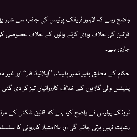
واضح رہے کہ لاہور ٹریفک پولیس کی جانب سے شہر بھ
قوانین کی خلاف ورزی کرنے والوں کے خلاف خصوصی ک
جاری ہے۔
حکام کے مطابق بغیر نمبر پلیٹ، ”اپلائیڈ فار“ اور غیر مع
پلیٹس والی گاڑیوں کے خلاف کارروائیاں تیز کر دی گئی ہ
ٹریفک پولیس نے واضح کیا ہے کہ قانون شکنی کے مرت
رعایت نہیں برتی جائے گی اور بلاامتیاز کارروائی کا سلسل