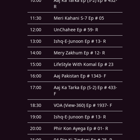
10:00
Aaj Ka Tarka Ep (S-2) Ep # 432-
R
11:30
Meri Kahani S-7 Ep # 05
12:00
UnChahee Ep # 59- R
13:00
Ishq-E-Junoon Ep # 13- R
14:00
Mery Zakhum Ep # 12- R
15:00
LifeStyle With Komal Ep # 23
16:00
Aaj Pakistan Ep # 1343- F
17:00
Aaj Ka Tarka Ep (S-2) Ep # 433-
F
18:30
VOA (View-360) Ep # 1937- F
19:00
Ishq-E-Junoon Ep # 13- R
20:00
Phir Kon Ayega Ep # 01- R
21:00
04 Din Ki Zindagi Ep # 28- R