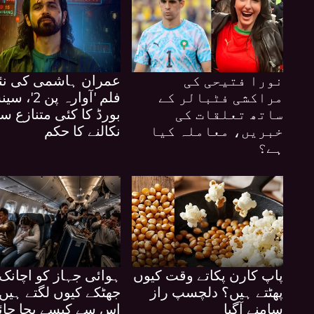
نورا فتیحی کی
عمران ہاشمی کی نئ
مراکشی فٹبالر کے
فلم 'آوارہ پن 2
ساتھ تعلقات کی
بورڈ کا کئی متنازع س
خبریں، معاملہ کیا
نکالنے کا حکم
ہے؟
پاپ کارن پکاتے وقت کیوں
ہوائی جہاز کو اچانک
پھٹتے ہیں؟ دلچسپ راز
جھٹکے کیوں لگتے ہیں 
سامنے آگیا
اس سے کیسے بچا جائ