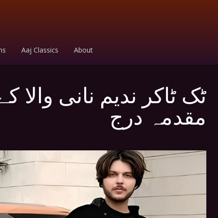
ms
Aaj Classics
About
ٹک ٹاکر ندیم نانی والا ک
مقدمہ درج