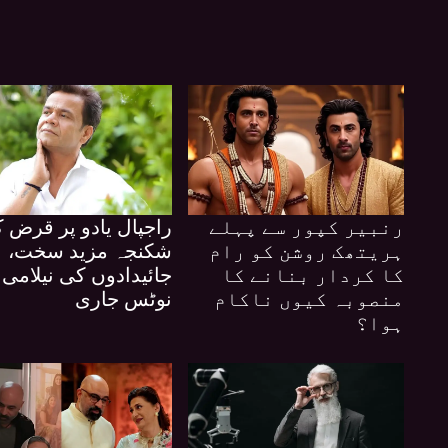
رنبیر کپور سے پہلے
راجپال یادو پر قرض ک
ہریتھک روشن کو رام
شکنجہ مزید سخت،
کا کردار بنانے کا
جائیدادوں کی نیلامی 
منصوبہ کیوں ناکام
نوٹس جاری
ہوا؟