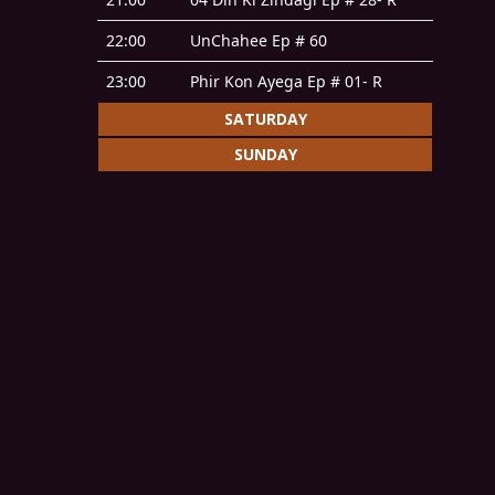
22:00
UnChahee Ep # 60
23:00
Phir Kon Ayega Ep # 01- R
SATURDAY
SUNDAY