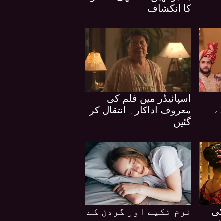
کا انکشاف
اسپائیڈر مین فلم کی
ے
معروف اداکارہ انتقال کر
گئیں
کی
نرم تکیے اور گردن کے