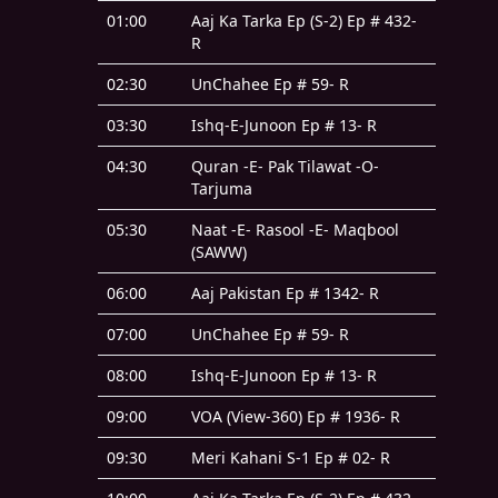
01:00
Aaj Ka Tarka Ep (S-2) Ep # 432-
R
02:30
UnChahee Ep # 59- R
03:30
Ishq-E-Junoon Ep # 13- R
04:30
Quran -E- Pak Tilawat -O-
Tarjuma
05:30
Naat -E- Rasool -E- Maqbool
(SAWW)
06:00
Aaj Pakistan Ep # 1342- R
07:00
UnChahee Ep # 59- R
08:00
Ishq-E-Junoon Ep # 13- R
09:00
VOA (View-360) Ep # 1936- R
09:30
Meri Kahani S-1 Ep # 02- R