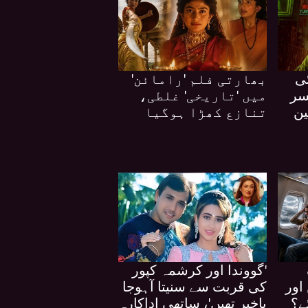
ی
بھارتی فلم 'رامائن'
'، سینسر
میں 'تاریخی' غلطی،
ین
تنازع کھڑا ہوگیا
'گووندا اور کرشمہ کپور
اور
کی قربت سے سنیتا آہوجا
ے؟
باخبر تھیں'، ساتھی اداکارہ