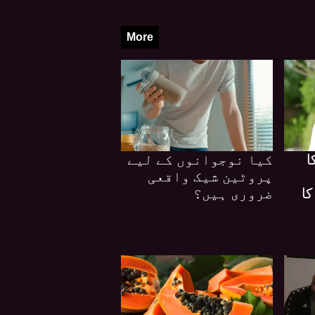
More
ا
کیا نوجوانوں کے لیے
پروٹین شیک واقعی
کا
ضروری ہیں؟