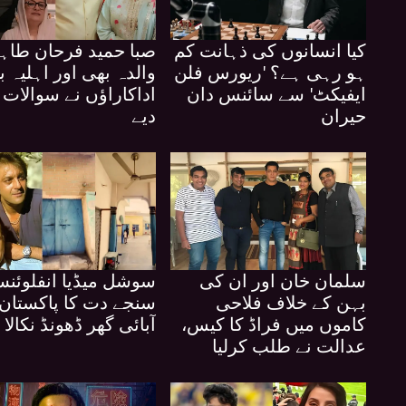
کیا انسانوں کی ذہانت کم
صبا حمید فرحان طاہ
ہو رہی ہے؟ 'ریورس فلن
والدہ بھی اور اہلیہ 
ایفیکٹ' سے سائنس دان
اداکاراؤں نے سوالات ا
حیران
دیے
سلمان خان اور ان کی
سوشل میڈیا انفلوئنس
بہن کے خلاف فلاحی
سنجے دت کا پاکستان
کاموں میں فراڈ کا کیس،
آبائی گھر ڈھونڈ نکالا
عدالت نے طلب کرلیا