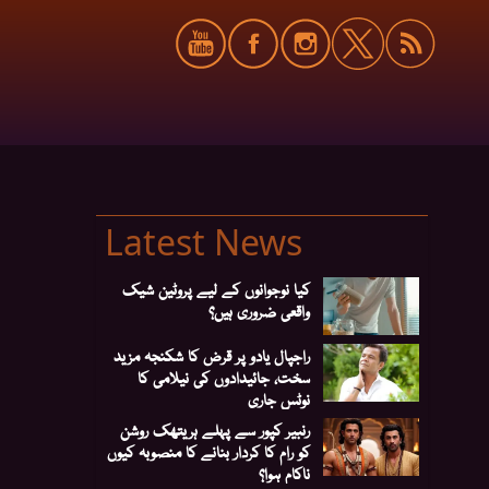
Latest News
کیا نوجوانوں کے لیے پروٹین شیک
واقعی ضروری ہیں؟
راجپال یادو پر قرض کا شکنجہ مزید
سخت، جائیدادوں کی نیلامی کا
نوٹس جاری
رنبیر کپور سے پہلے ہریتھک روشن
کو رام کا کردار بنانے کا منصوبہ کیوں
ناکام ہوا؟