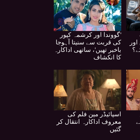
'گووندا اور کرشمہ کپور
اور
کی قربت سے سنیتا آہوجا
ے؟
باخبر تھیں'، ساتھی اداکارہ
کا انکشاف
اسپائیڈر مین فلم کی
ے
معروف اداکارہ انتقال کر
گئیں