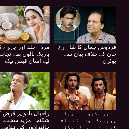
فردوس جمال کا شاہ رخ
مردہ جلد اور چہرے ک
خان کے خلاف بیان سے
باریک بالوں سے نجات
یوٹرن
لیے آسان فیس پیک
رنبیر کپور سے پہلے
راجپال یادو پر قرض ک
ہریتھک روشن کو رام
شکنجہ مزید سخت،
کا کردار بنانے کا
جائیدادوں کی نیلامی 