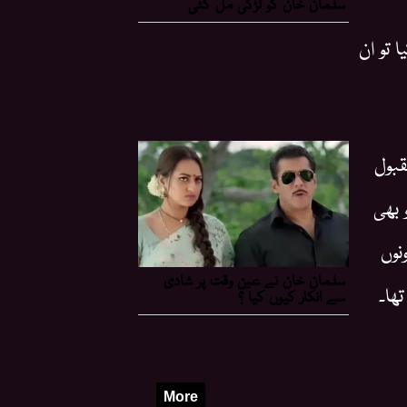
تو ان
قبول
 بھی
نوں
ھا۔
More