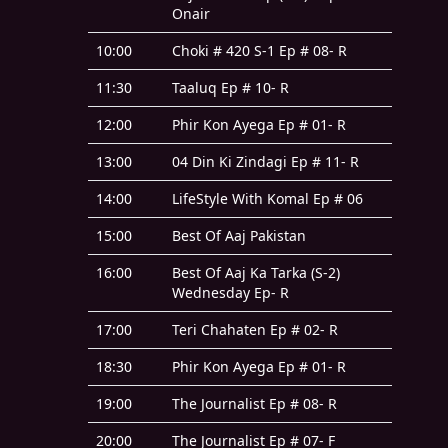
Onair
10:00
Choki # 420 S-1 Ep # 08- R
11:30
Taaluq Ep # 10- R
12:00
Phir Kon Ayega Ep # 01- R
13:00
04 Din Ki Zindagi Ep # 11- R
14:00
LifeStyle With Komal Ep # 06
15:00
Best Of Aaj Pakistan
16:00
Best Of Aaj Ka Tarka (S-2)
Wednesday Ep- R
17:00
Teri Chahaten Ep # 02- R
18:30
Phir Kon Ayega Ep # 01- R
19:00
The Journalist Ep # 08- R
20:00
The Journalist Ep # 07- F