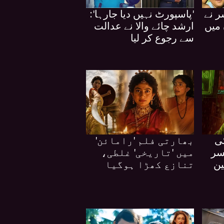
ر نے
'پاسپورٹ نہیں دیا جارہا':
 میں
ارشد چائے والا نے عدالت
سے رجوع کر لیا
ی
بھارتی فلم 'رامائن'
'، سینسر
میں 'تاریخی' غلطی،
ین
تنازع کھڑا ہوگیا