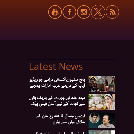
Latest News
پانچ مشہور پاکستانی ڈرامے جو ویڈیو
ٹیپ کے ذریعے عرب امارات پہنچے
مردہ جلد اور چہرے کے باریک بالوں
سے نجات کے لیے آسان فیس پیک
فردوس جمال کا شاہ رخ خان کے
خلاف بیان سے یوٹرن
کیا نوجوانوں کے لیے پروٹین شیک