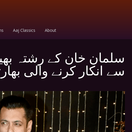
ms
Aaj Classics
About
سلمان خان کے رشتہ بھی
سے انکار کرنے والی بھار