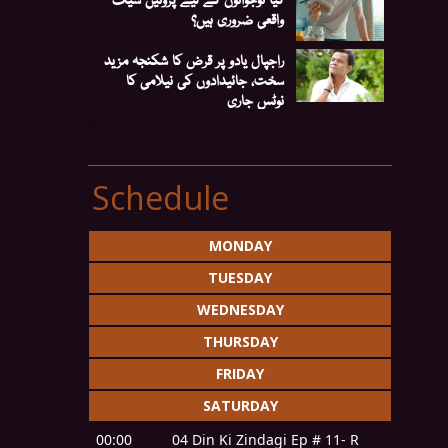
واقعی ضروری ہیں؟
راجپال یادو پر قرض کا شکنجہ مزید
سخت، جائیدادوں کی نیلامی کا
نوٹس جاری
Schedule
MONDAY
TUESDAY
WEDNESDAY
THURSDAY
FRIDAY
SATURDAY
00:00
04 Din Ki Zindagi Ep # 11- R