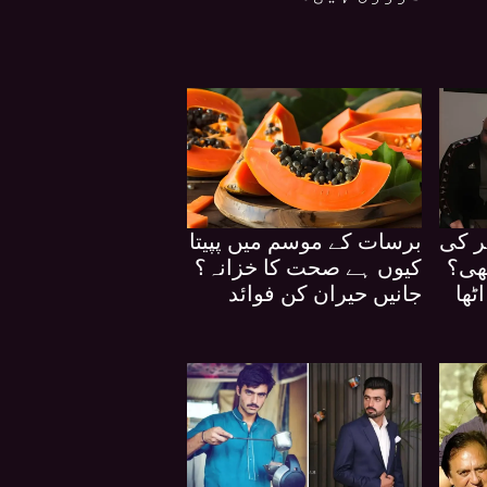
ر کی
برسات کے موسم میں پپیتا
بھی؟
کیوں ہے صحت کا خزانہ؟
ٹھا
جانیں حیران کن فوائد