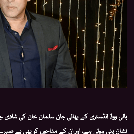
بالی ووڈ انڈسٹری کے بھائی جان سلمان خان کی شادی ج
نشان بنی ہوئی ہے، اور ان کے مداحوں کو بھی بے صبرے