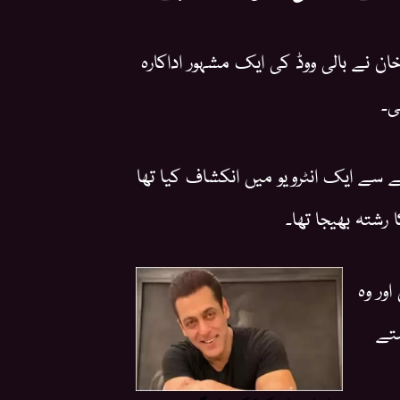
 نے بالی ووڈ کی ایک مشہور اداکارہ
ی۔
 سے ایک انٹرویو میں انکشاف کیا تھا
 رشتہ بھیجا تھا۔
ور وہ
شتے