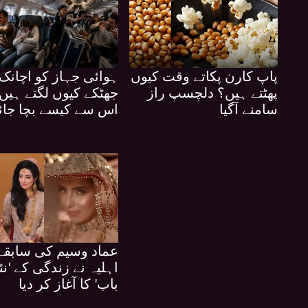
پاپ کارن پکاتے وقت کیوں
ہوائی جہاز کو اچانک
پھٹتے ہیں؟ دلچسپ راز
جھٹکے کیوں لگتے ہیں 
سامنے آگیا
اس سے کیسے بچا جائ
عماد وسیم کی سابقہ
اہلیہ نے زندگی کے 'نئ
باب' کا آغاز کر دیا