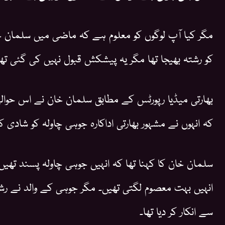
مگر کیا آپ لوگوں کو معلوم ہے کہ ماضی میں سلمان خان
کو رشتہ بھیجا تھا مگر یہ پیشکش قبول نہیں کی گئی تھ
بھارتی میڈیا رپورٹس کے مطابق سلمان خان نے اس حوالے
کہ انہوں نے مشہور بھارتی اداکارہ جوہی چاولہ کو شادی کا
سلمان خان کا کہنا تھا کہ انہیں جوہی چاولہ پسند تھیں ا
انہیں بہت معصوم لگتی تھیں۔ مگر جوہی کے والد نے ر
سے انکار کر دیا تھا۔