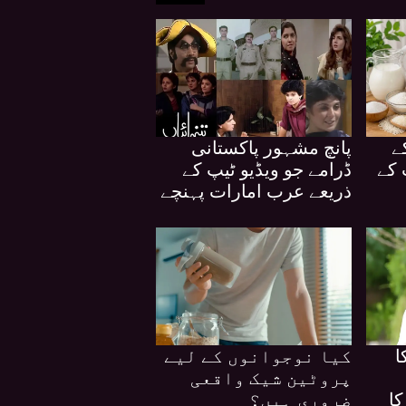
ے
پانچ مشہور پاکستانی
 کے
ڈرامے جو ویڈیو ٹیپ کے
ذریعے عرب امارات پہنچے
ا
کیا نوجوانوں کے لیے
پروٹین شیک واقعی
کا
ضروری ہیں؟