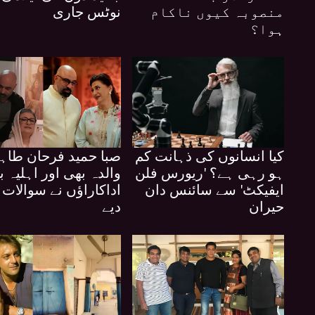
منصوبہ کیوں ناکام
نوٹس جاری
ہوا؟
کیا انسانوں کی ذہانت کم
صبا حمید فرحان طاہ
ہو رہی ہے؟ 'ریورس فلن
والدہ بھی اور اہلیہ 
ایفیکٹ' سے سائنس دان
اداکاراؤں نے سوالات ا
حیران
دیے