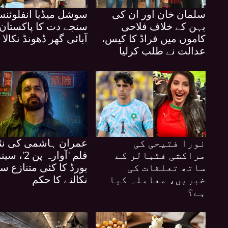
سلمان خان اور ان کی
سوشل میڈیا انفلوئنس
بہن کے خلاف فلاحی
سنجے دت کا پاکستان
کاموں میں فراڈ کا کیس،
آبائی گھر ڈھونڈ نکالا
عدالت نے طلب کرلیا
نورا فتیحی کی
عمران ہاشمی کی نئ
مراکشی فٹبالر کے
فلم 'آوارہ پن 2
ساتھ تعلقات کی
بورڈ کا کئی متنازع س
خبریں، معاملہ کیا
نکالنے کا حکم
ہے؟