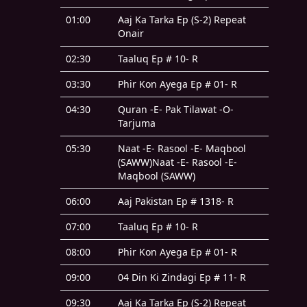
01:00
Aaj Ka Tarka Ep (S-2) Repeat
Onair
02:30
Taaluq Ep # 10- R
03:30
Phir Kon Ayega Ep # 01- R
04:30
Quran -E- Pak Tilawat -O-
Tarjuma
05:30
Naat -E- Rasool -E- Maqbool
(SAWW)Naat -E- Rasool -E-
Maqbool (SAWW)
06:00
Aaj Pakistan Ep # 1318- R
07:00
Taaluq Ep # 10- R
08:00
Phir Kon Ayega Ep # 01- R
09:00
04 Din Ki Zindagi Ep # 11- R
09:30
Aaj Ka Tarka Ep (S-2) Repeat