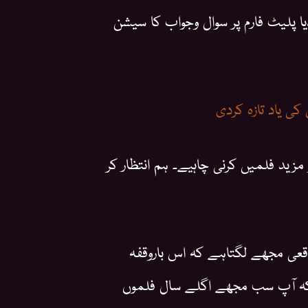
ا پلیٹ فارم پر سوال وجواب کا سیشن
 کی یاد تازہ کردی
مزید فلمیں کرنی چاہیے۔ ہم انتظار کر
اقعی مجھے لگتاہے کہ اس باروقفہ
کہ آپ سب مجھے اگلے سال فلموں