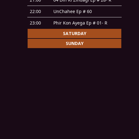
22:00
UnChahee Ep # 60
23:00
Phir Kon Ayega Ep # 01- R
SATURDAY
SUNDAY