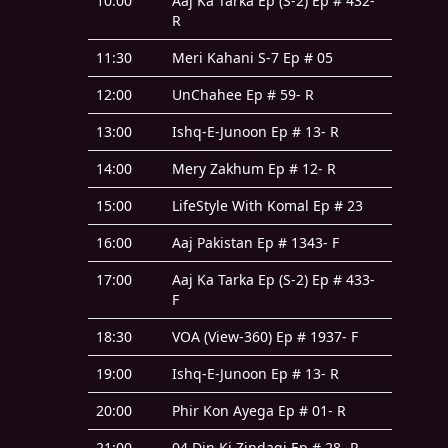
10:00
Aaj Ka Tarka Ep (S-2) Ep # 432-
R
11:30
Meri Kahani S-7 Ep # 05
12:00
UnChahee Ep # 59- R
13:00
Ishq-E-Junoon Ep # 13- R
14:00
Mery Zakhum Ep # 12- R
15:00
LifeStyle With Komal Ep # 23
16:00
Aaj Pakistan Ep # 1343- F
17:00
Aaj Ka Tarka Ep (S-2) Ep # 433-
F
18:30
VOA (View-360) Ep # 1937- F
19:00
Ishq-E-Junoon Ep # 13- R
20:00
Phir Kon Ayega Ep # 01- R
21:00
04 Din Ki Zindagi Ep # 28- R