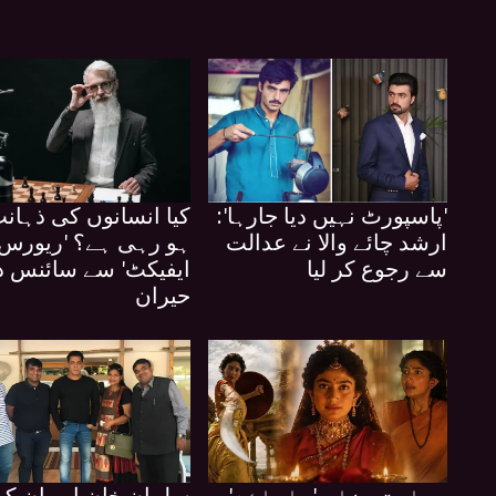
'پاسپورٹ نہیں دیا جارہا':
کیا انسانوں کی ذہان
ارشد چائے والا نے عدالت
ہو رہی ہے؟ 'ریورس 
سے رجوع کر لیا
ایفیکٹ' سے سائنس د
حیران
بھارتی فلم 'رامائن'
سلمان خان اور ان ک