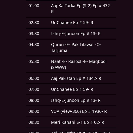
01:00
Aaj Ka Tarka Ep (S-2) Ep # 432-
R
02:30
UnChahee Ep # 59- R
03:30
Ishq-E-Junoon Ep # 13- R
04:30
Quran -E- Pak Tilawat -O-
Tarjuma
05:30
Naat -E- Rasool -E- Maqbool
(SAWW)
06:00
Aaj Pakistan Ep # 1342- R
07:00
UnChahee Ep # 59- R
08:00
Ishq-E-Junoon Ep # 13- R
09:00
VOA (View-360) Ep # 1936- R
09:30
Meri Kahani S-1 Ep # 02- R