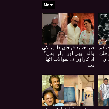
More
ت کم
صبا حمید فرحان طاہر کی
فلن
والدہ بھی اور اہلیہ بھی؟
ان
اداکاراؤں نے سوالات اٹھا
دیے
ی
سوشل میڈیا انفلوئنسر نے