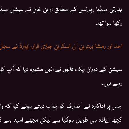
بھارتی میڈیا رپورٹس کے مطابق زرین خان نے سوشل میڈی
رکھا ہوا تھا۔
احد اور رمشا بہترین آن اسکرین جوڑی قرار، ایوارڈ نے سجل
سیشن کے دوران ایک فالوور نے انہں مشورہ دیا کہ آپ کو 
رہے ہیں۔
جس پر اداکارہ نے ۤصارف کو جواب دیتے ہوئے کہا کہ و
کچھ زیادہ ہی طویل ہوگیا ہے لیکن مجھے امید ہے 