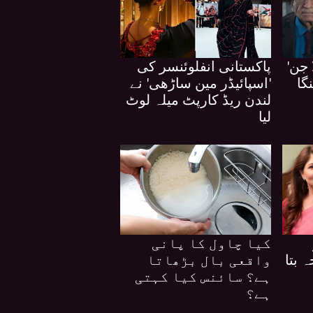
 جن'
پاکستانی انفلوئنسر کی
گا
'اسپائیڈر مین ساڑھی' نے
لندن ریڈ کارپٹ میلہ لوٹ
لیا
کیا چاول کا پانی
 بتا
واقعی بال بڑھاتا
ہے؟ سائنس کیا کہتی
ہے؟