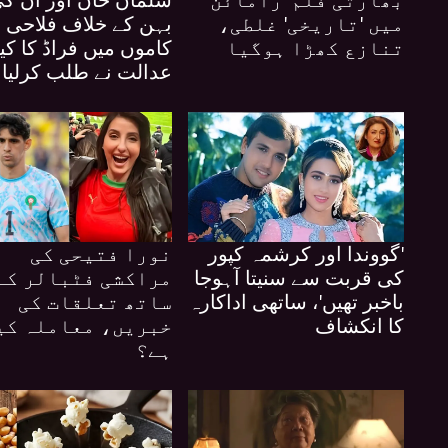
میں 'تاریخی' غلطی،
بہن کے خلاف فلاحی
تنازع کھڑا ہوگیا
کاموں میں فراڈ کا ک
عدالت نے طلب کرلیا
'گووندا اور کرشمہ کپور
نورا فتیحی کی
کی قربت سے سنیتا آہوجا
مراکشی فٹبالر کے
باخبر تھیں'، ساتھی اداکارہ
ساتھ تعلقات کی
کا انکشاف
خبریں، معاملہ کی
ہے؟