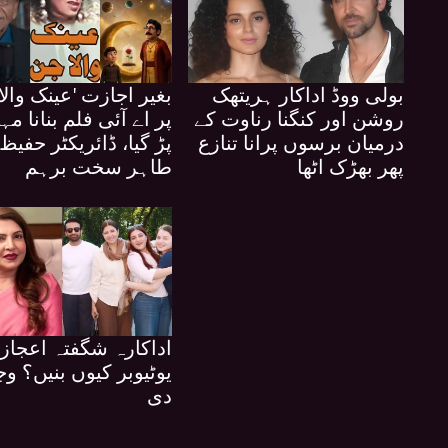
بولی ووڈ اداکار ہریتھک
بغیر اجازت 'عینک والا
روشن اور کنگنا رناوت کے
پر اے آئی فلم بنانا مہن
درمیان برسوں پرانا تنازع
پڑ گیا، ڈائریکٹر حفیظ
پھر بھڑک اٹھا
طاہر سخت برہم
اداکارہ شگفتہ اعجاز
یوٹیوبر کیوں بنیں؟ وجہ
دی