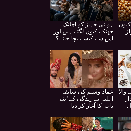
کیوں
ہوائی جہاز کو اچانک
ز
جھٹکے کیوں لگتے ہیں اور
اس سے کیسے بچا جائے؟
 والا
عماد وسیم کی سابقہ
ار
اہلیہ نے زندگی کے 'نئے
ل
باب' کا آغاز کر دیا