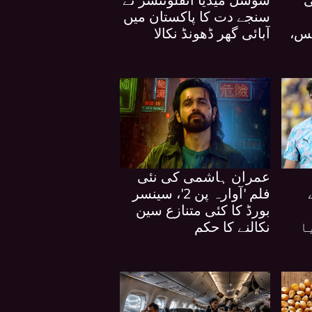
سنجے دت کا پاکستان میں
یس،
آبائی گھر ڈھونڈ نکالا
عمران ہاشمی کی نئی
فلم 'آوارہ پن 2'، سینسر
بورڈ کا کئی متنازع سین
ا
نکالنے کا حکم