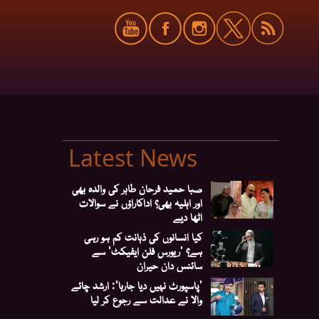
Latest News
صبا حمید فرحان طاہر کی والدہ بھی
اور اہلیہ بھی؟ اداکاراؤں نے سوالات
اٹھا دیے
کیا انسانوں کی ذہانت کم ہو رہی
ہے؟ 'ریورس فلن ایفیکٹ' سے
سائنس دان حیران
'پاسپورٹ نہیں دیا جارہا': ارشد چائے
والا نے عدالت سے رجوع کر لیا