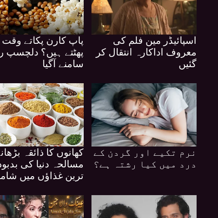
اسپائیڈر مین فلم کی
پاپ کارن پکاتے وقت 
معروف اداکارہ انتقال کر
پھٹتے ہیں؟ دلچسپ را
گئیں
سامنے آگیا
نرم تکیے اور گردن کے
کھانوں کا ذائقہ بڑھانے
درد میں کیا رشتہ ہے؟
مسالحہ دنیا کی بدبود
ترین غذاؤں میں شام