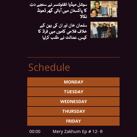
سوشل میڈیا انفلوئنسر نے سنجے دت
کا پاکستان میں آبائی گھر ڈھونڈ
نکالا
سلمان خان اور ان کی بہن کے
خلاف فلاحی کاموں میں فراڈ کا
کیس، عدالت نے طلب کرلیا
Schedule
MONDAY
TUESDAY
WEDNESDAY
THURSDAY
FRIDAY
00:00
Mery Zakhum Ep # 12- R