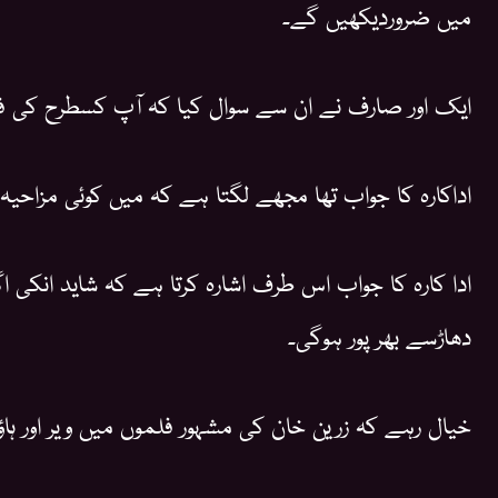
میں ضروردیکھیں گے۔
ایک اور صارف نے ان سے سوال کیا کہ آپ کسطرح کی فل
اداکارہ کا جواب تھا مجھے لگتا ہے کہ میں کوئی مزاحیہ 
ادا کارہ کا جواب اس طرف اشارہ کرتا ہے کہ شاید انکی اگ
دھاڑسے بھر پور ہوگی۔
خیال رہے کہ زرین خان کی مشہور فلموں میں ویر اور ہاؤس فل 2 ش