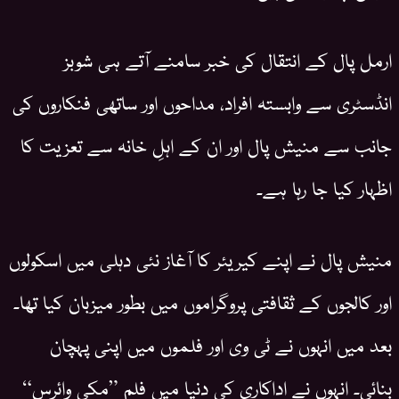
ارمل پال کے انتقال کی خبر سامنے آتے ہی شوبز
انڈسٹری سے وابستہ افراد، مداحوں اور ساتھی فنکاروں کی
جانب سے منیش پال اور ان کے اہلِ خانہ سے تعزیت کا
اظہار کیا جا رہا ہے۔
منیش پال نے اپنے کیریئر کا آغاز نئی دہلی میں اسکولوں
اور کالجوں کے ثقافتی پروگراموں میں بطور میزبان کیا تھا۔
بعد میں انہوں نے ٹی وی اور فلموں میں اپنی پہچان
بنائی۔ انہوں نے اداکاری کی دنیا میں فلم ”مکی وائرس“