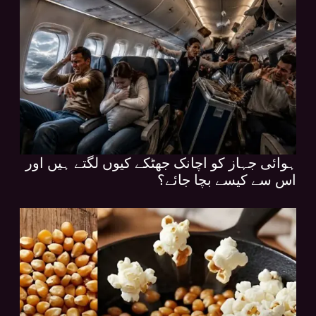
ہوائی جہاز کو اچانک جھٹکے کیوں لگتے ہیں اور
اس سے کیسے بچا جائے؟