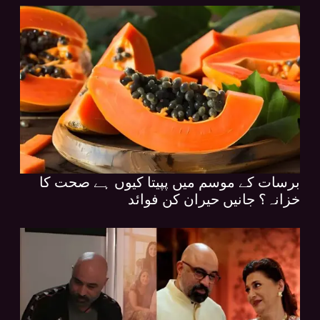
برسات کے موسم میں پپیتا کیوں ہے صحت کا
خزانہ؟ جانیں حیران کن فوائد