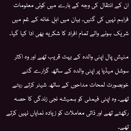
ان کے انتقال کی وجہ کے بارے میں کوئی معلومات
فراہم نہیں کی گئیں۔ بیان میں اہلِ خانہ کے غم میں
شریک ہونے والے تمام افراد کا شکریہ بھی ادا کیا گیا۔
منیش پال اپنی والدہ کے بہت قریب تھے اور وہ اکثر
سوشل میڈیا پر اپنی والدہ کے ساتھ گزارے گئے
خوبصورت لمحات مداحوں کے ساتھ شیئر کرتے رہتے
تھے۔ وہ اپنی فیملی کو ہمیشہ نجی زندگی کا حصہ
رکھتے تھے اور ذاتی معاملات کو زیادہ نمایاں نہیں کرتے
تھے۔