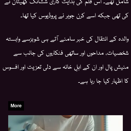
شامل تھے۔ اس فلم کی ہدایت کاری ششانک کھیتان نے
کی تھی جبکہ اسے کرن جوہر نے پروڈیوس کیا تھا۔
والدہ کے انتقال کی خبر سامنے آتے ہی شوبزسے وابستہ
شخصیات، مداحوں اور ساتھی فنکاروں کی جانب سے
منیش پال اور ان کے اہلِ خانہ سے دلی تعزیت اور افسوس
کا اظہار کیا جا رہا ہے۔
More