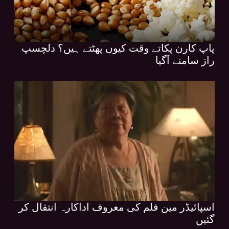
پاپ کارن پکاتے وقت کیوں پھٹتے ہیں؟ دلچسپ
راز سامنے آگیا
اسپائیڈر مین فلم کی معروف اداکارہ انتقال کر
گئیں