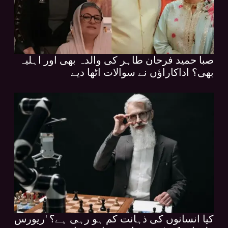
صبا حمید فرحان طاہر کی والدہ بھی اور اہلیہ
بھی؟ اداکاراؤں نے سوالات اٹھا دیے
کیا انسانوں کی ذہانت کم ہو رہی ہے؟ 'ریورس