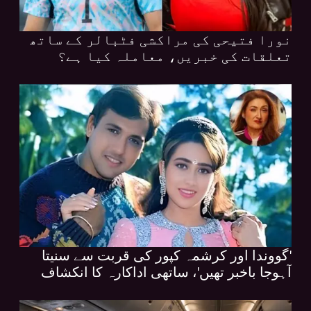
نورا فتیحی کی مراکشی فٹبالر کے ساتھ
تعلقات کی خبریں، معاملہ کیا ہے؟
'گووندا اور کرشمہ کپور کی قربت سے سنیتا
آہوجا باخبر تھیں'، ساتھی اداکارہ کا انکشاف