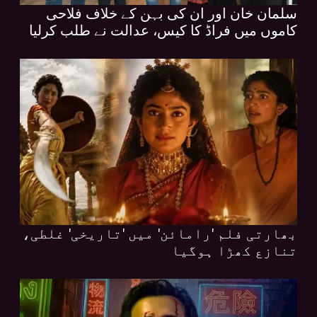
سلمان خان اور ان کی بہن کے خلاف فلاحی
کاموں میں فراڈ کا کیس، عدالت نے طلب کرلیا
بھارتی فلم 'رامائن' میں 'تاریخی' غلطی،
تنازع کھڑا ہوگیا