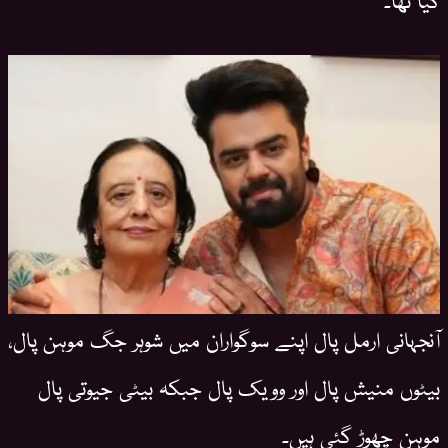
آنجہانی ارمل پال اپنے سوگواران میں شوہر جگ موہن پال،
بیٹوں منیش پال اور وویک پال جبکہ بیٹی جیوتی پال
موہن چھوڑ گئی ہیں۔