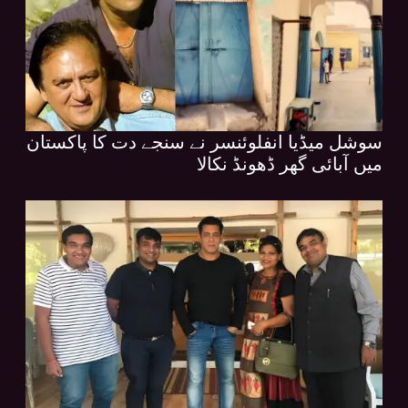
سوشل میڈیا انفلوئنسر نے سنجے دت کا پاکستان
میں آبائی گھر ڈھونڈ نکالا