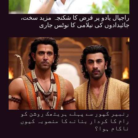
راجپال یادو پر قرض کا شکنجہ مزید سخت،
جائیدادوں کی نیلامی کا نوٹس جاری
رنبیر کپور سے پہلے ہریتھک روشن کو
رام کا کردار بنانے کا منصوبہ کیوں
ناکام ہوا؟