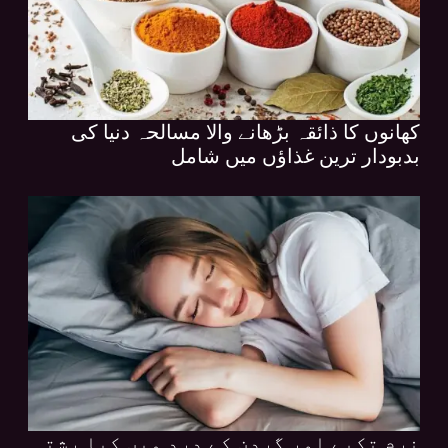
کھانوں کا ذائقہ بڑھانے والا مسالحہ دنیا کی
بدبودار ترین غذاؤں میں شامل
نرم تکیے اور گردن کے درد میں کیا رشتہ