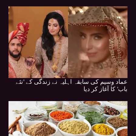
عماد وسیم کی سابقہ اہلیہ نے زندگی کے 'نئے
باب' کا آغاز کر دیا