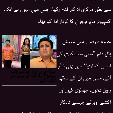
سے بطور مرکزی اداکار قدم رکھا، جس میں انہوں نے ایک
کمپیوٹر ماہر نوجوان کا کردار ادا کیا تھا۔
حالیہ عرصے میں منیش
پال فلم ”سنی سنسکاری کی
تلسی کماری“ میں بھی نظر
آئے، جس میں ان کے ساتھ
ورون دھون، جھانوی کپور اور
اکشے اوبرائے جیسے فنکار