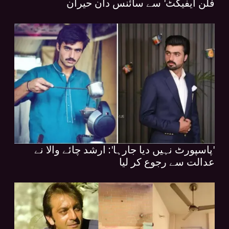
فلن ایفیکٹ' سے سائنس دان حیران
'پاسپورٹ نہیں دیا جارہا': ارشد چائے والا نے
عدالت سے رجوع کر لیا