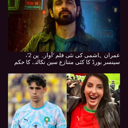
عمران ہاشمی کی نئی فلم 'آوارہ پن 2'،
سینسر بورڈ کا کئی متنازع سین نکالنے کا حکم