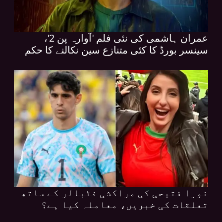
عمران ہاشمی کی نئی فلم 'آوارہ پن 2'،
سینسر بورڈ کا کئی متنازع سین نکالنے کا حکم
نورا فتیحی کی مراکشی فٹبالر کے ساتھ
تعلقات کی خبریں، معاملہ کیا ہے؟