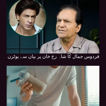
فردوس جمال کا شاہ رخ خان پر بیان سے یوٹرن