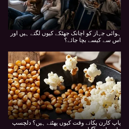
ہوائی جہاز کو اچانک جھٹکے کیوں لگتے ہیں اور
اس سے کیسے بچا جائے؟
پاپ کارن پکاتے وقت کیوں پھٹتے ہیں؟ دلچسپ