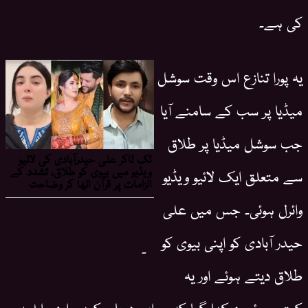
کی ہے۔
یہ پورا تنازع اس وقت سوشل
میڈیا پر سب کے سامنے آیا
جب سوشل میڈیا پر طلاق
سے متعلق ایک لائیو ویڈیو
وائرل ہوئی۔ جس میں علی
حیدر آبادی کو اپنی بیوی کو
۔
طلاق دیتے ہوئے اور یہ
کہتے ہوئے دیکھا گیا کہ وہ اب دوبارہ کبھی اپنی اہلیہ