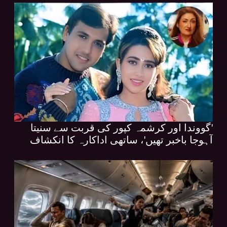
'گووندا اور کرشمہ کپور کی قربت سے سنیتا
آہوجا باخبر تھیں'، ساتھی اداکارہ کا انکشاف