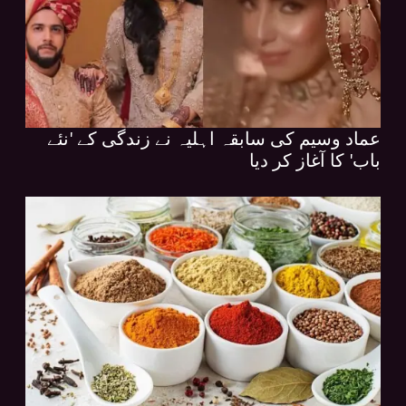
عماد وسیم کی سابقہ اہلیہ نے زندگی کے 'نئے
باب' کا آغاز کر دیا