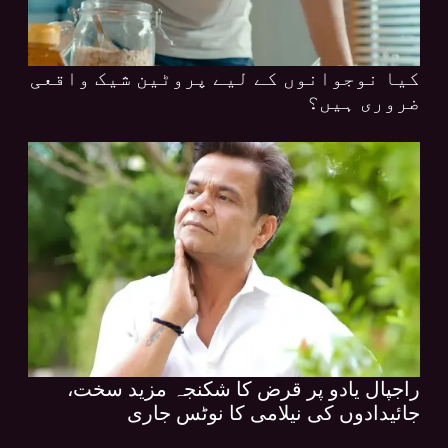
کیا نوجوانوں کے لیے پروٹین شیک واقعی
ضروری ہیں؟
راجپال یادو پر قرض کا شکنجہ مزید سخت،
جائیدادوں کی نیلامی کا نوٹس جاری