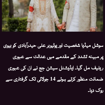
سوشل میڈیا شخصیت اور یوٹیوبر علی حیدرآبادی کو بیوی
پر مبینہ تشدد کے مقدمے میں عدالت سے عبوری
ریلیف مل گیا۔ ایڈیشنل سیشن جج نے ان کی عبوری
ضمانت منظور کرتے ہوئے 14 جولائی تک گرفتاری سے
روک دیا۔