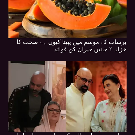
برسات کے موسم میں پپیتا کیوں ہے صحت کا
خزانہ؟ جانیں حیران کن فوائد