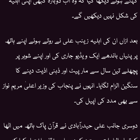
کی شکل نہیں دیکھیں گے۔
بعد ازاں ان کی اہلیہ زینب علی نے روتے ہوئے اپنے ہاتھ
پر پٹیاں باندھے ایک ویڈیو جاری کی اور اپنے شوہر پر
پچھلے تین سال سے مار پیٹ اور ذہنی اذیت دینے کا
سنگین الزام لگایا۔ انہوں نے پنجاب کی وزیر اعلیٰ مریم نواز
سے بھی مدد کی اپیل کی۔
دوسری جانب علی حیدرآبادی نے قرآن پاک ہاتھ میں اٹھا
کر تمام الزامات مسترد کر دیے اور مؤقف اختیار کیا کہ