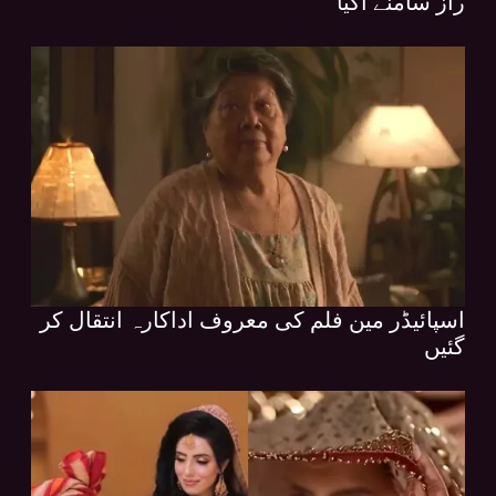
راز سامنے آگیا
اسپائیڈر مین فلم کی معروف اداکارہ انتقال کر
گئیں