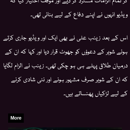
ویڈیو انہوں نے اپنے دفاع کے لیے بنائی تھی۔
اس کے بعد زینب علی نے بھی ایک اور ویڈیو جاری کرتے
ہوئے شوہر کے دعوؤں کو جھوٹ قرار دیا اور کہا کہ ان کے
درمیان طلاق پہلے ہی ہو چکی تھی۔ زینب نے الزام لگایا
کہ ان کے شوہر صرف مشہور ہونے اور نئی شادی کرنے
کے لیے لڑکیاں پھنساتے ہیں۔
More