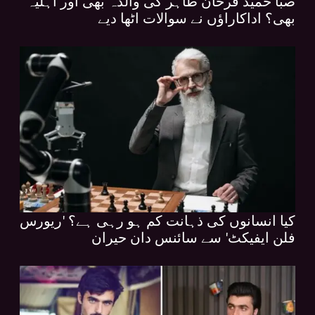
صبا حمید فرحان طاہر کی والدہ بھی اور اہلیہ
بھی؟ اداکاراؤں نے سوالات اٹھا دیے
کیا انسانوں کی ذہانت کم ہو رہی ہے؟ 'ریورس
فلن ایفیکٹ' سے سائنس دان حیران