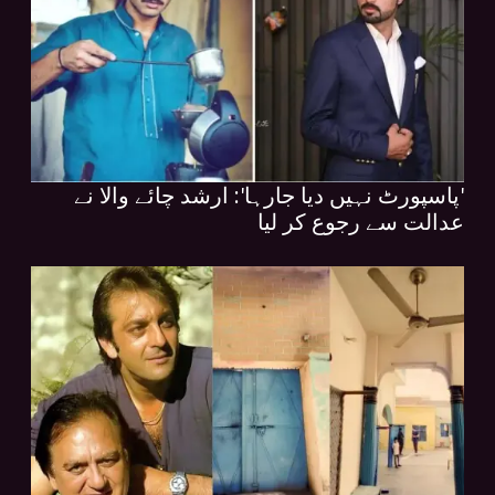
'پاسپورٹ نہیں دیا جارہا': ارشد چائے والا نے
عدالت سے رجوع کر لیا