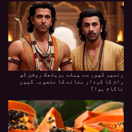
رنبیر کپور سے پہلے ہریتھک روشن کو
رام کا کردار بنانے کا منصوبہ کیوں
ناکام ہوا؟