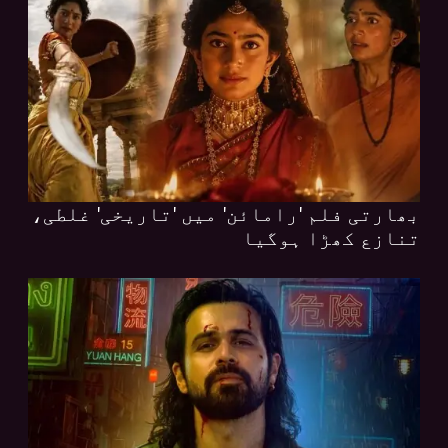
بھارتی فلم 'رامائن' میں 'تاریخی' غلطی،
تنازع کھڑا ہوگیا