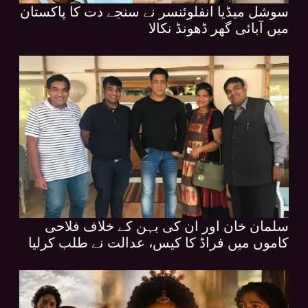
سوشل میڈیا انفلوئنسر نے سنجے دت کا پاکستان
میں آبائی گھر ڈھونڈ نکالا
سلمان خان اور ان کی بہن کے خلاف فلاحی
کاموں میں فراڈ کا کیس، عدالت نے طلب کرلیا