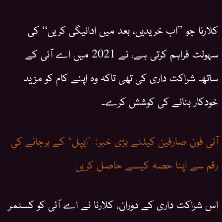
کلارنا جو ”اب خریدیں، بعد میں ادائیگی کریں“ کی
سہولت فراہم کرتی ہے، نے 2021 میں اے آئی کے
ساتھ شراکت داری کی تھی تاکہ وہ اپنے کام کو مزید
خودکار بنانے کی کوشش کرے۔
آئی فون صارفین کیلئے بڑی خبر: ’ایپل‘ کے ہرجانے کی
رقم سے اپنا حصہ کیسے حاصل کریں
اس شراکت داری کے دوران، کلارنا نے اے آئی کو کسٹمر