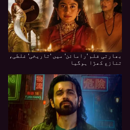
بھارتی فلم 'رامائن' میں 'تاریخی' غلطی،
تنازع کھڑا ہوگیا