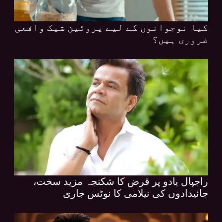
کیا نوجوانوں کے لیے پروٹین شیک واقعی
ضروری ہیں؟
راجپال یادو پر قرض کا شکنجہ مزید سخت،
جائیدادوں کی نیلامی کا نوٹس جاری