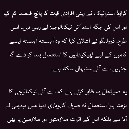
کراؤڈ اسٹرائیک نے اپنی افرادی قوت کا پانچ فیصد کم کیا
اور اس کی جگہ اے آئی ٹیکنالوجیز لے رہی ہیں۔ اسی
طرح، ڈوولنگو نے اعلان کیا کہ وہ آہستہ آہستہ ایسے
کاموں کے لیے ٹھیکیداروں کا استعمال بند کر دے گا
جنہیں اے آئی سنبھال سکتا ہے۔
یہ صورتحال یہ ظاہر کرتی ہے کہ اے آئی ٹیکنالوجی کا
بڑھتا ہوا استعمال نہ صرف کاروباری دنیا میں تبدیلی لے
آیا ہے بلکہ اس کے اثرات ملازمتوں اور ملازمین پر بھی