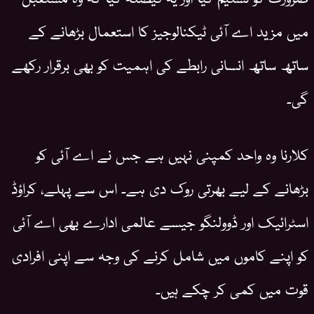
میں مزید اے آئی ٹیکنالوجیز کا استعمال بڑھانے کے
ساتھ ساتھ انسانی رابطے کی اہمیت کو بھی برقرار رکھے
گی۔
کلارنا وہ واحد کمپنی نہیں ہے جس نے اے آئی کو
بڑھانے کے لیے بھرتی روک دی ہے۔ اس سے پہلے، کراؤڈ
اسٹرائیک اور ڈوولنگو جیسے عالمی ادارے بھی اے آئی
کو اپنے کاموں میں شامل کرنے کی وجہ سے اپنی افرادی
قوت میں کمی کر چکے ہیں۔