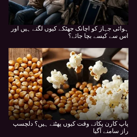
ہوائی جہاز کو اچانک جھٹکے کیوں لگتے ہیں اور
اس سے کیسے بچا جائے؟
پاپ کارن پکاتے وقت کیوں پھٹتے ہیں؟ دلچسپ
راز سامنے آگیا