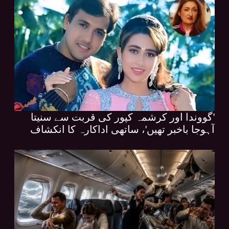
'گووندا اور کرشمہ کپور کی قربت سے سنیتا
آہوجا باخبر تھیں'، ساتھی اداکارہ کا انکشاف