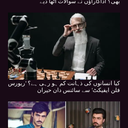
بھی؟ اداکاراؤں نے سوالات اٹھا دیے
کیا انسانوں کی ذہانت کم ہو رہی ہے؟ 'ریورس
فلن ایفیکٹ' سے سائنس دان حیران