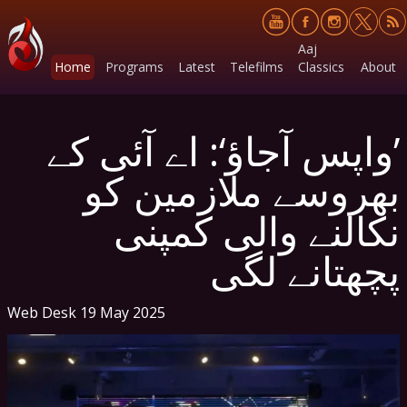
Aaj
Home
Programs
Latest
Telefilms
Classics
About
’واپس آجاؤ‘: اے آئی کے
بھروسے ملازمین کو
نکالنے والی کمپنی
پچھتانے لگی
Web Desk
19 May 2025