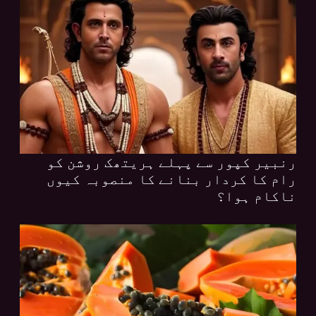
رنبیر کپور سے پہلے ہریتھک روشن کو
رام کا کردار بنانے کا منصوبہ کیوں
ناکام ہوا؟