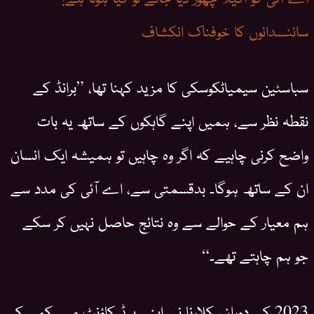
سائنسدانوں کا خوفناک انکشاف
سباسٹین سیمیاٹکوسکی کا مزید کہنا تھا، ”برانڈ کے
نقطہ نظر سے، ہمیں اپنے گاہکوں کے ساتھ یہ بات
واضح کرنی چاہیے کہ اگر وہ چاہیں تو ہمیشہ ایک انسان
ان کے ساتھ ہوگا۔ بدقسمتی سے، اے آئی کی مدد سے
ہم معیار کے حوالے سے وہ نتائج حاصل نہیں کر سکے
جو ہم چاہتے تھے۔“
2023 کے دوران، کلارنا نے اپنے ہیڈ کاؤنٹ میں کمی کی