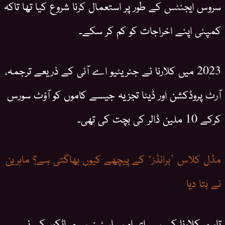
سروس ایجنٹس کے طور پر استعمال کرنا شروع کیا تھا تاکہ
کمپنی اپنے اخراجات کو کم کر سکے۔
2023 میں کلارنا نے جنریٹیو اے آئی کے ذریعے ترجمہ،
آرٹ پروڈکشن اور ڈیٹا تجزیہ جیسے کاموں کو آؤٹ سورس
کرکے 10 ملین ڈالر کی بچت کی تھی۔
مڈل کلاس ’برانڈز‘ کے پیچھے کیوں بھاگتی ہے؟ ماہرین
نے بتا دیا
تاہم، کلارنا کے سی ای او سباسٹین سیمیاٹکوسکی نے