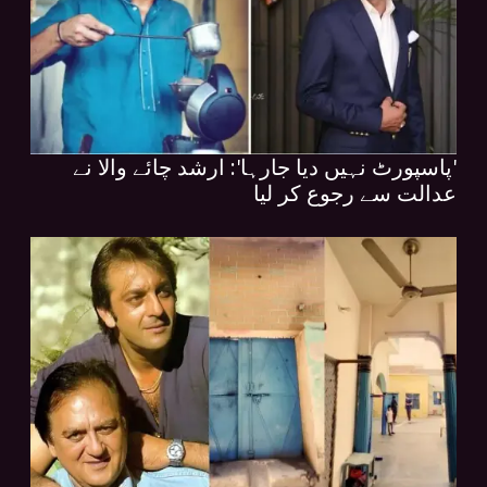
'پاسپورٹ نہیں دیا جارہا': ارشد چائے والا نے
عدالت سے رجوع کر لیا