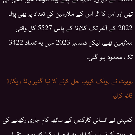
تھی اور اس کا اثر اس کے ملازمین کی تعداد پر بھی پڑا۔
2022 کے آخر تک کلارنا کے پاس 5527 کل وقتی
ملازمین تھے، لیکن دسمبر 2023 میں یہ تعداد 3422
تک محدود ہو گئی۔
روبوٹ نے روبک کیوب حل کرنے کا نیا گنیز ورلڈ ریکارڈ
قائم کرلیا
کمپنی نے انسانی کارکنوں کے ساتھ کام جاری رکھنے کی
ضرورت کو تسلیم کیا اور یہ فیصلہ کیا کہ وہ مستقبل