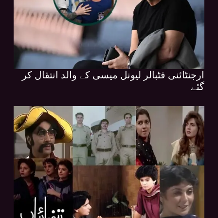
ارجنٹائنی فٹبالر لیونل میسی کے والد انتقال کر
گئے