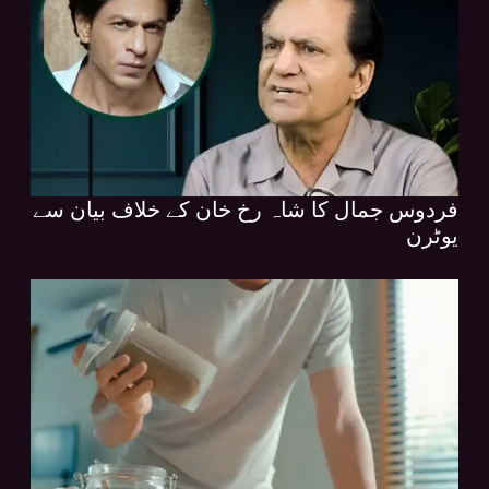
فردوس جمال کا شاہ رخ خان کے خلاف بیان سے
یوٹرن