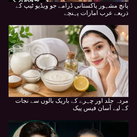
پانچ مشہور پاکستانی ڈرامے جو ویڈیو ٹیپ کے
ذریعے عرب امارات پہنچے
مردہ جلد اور چہرے کے باریک بالوں سے نجات
کے لیے آسان فیس پیک