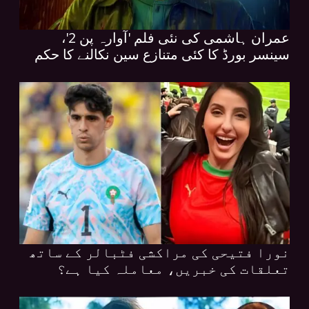
عمران ہاشمی کی نئی فلم 'آوارہ پن 2'،
سینسر بورڈ کا کئی متنازع سین نکالنے کا حکم
نورا فتیحی کی مراکشی فٹبالر کے ساتھ
تعلقات کی خبریں، معاملہ کیا ہے؟