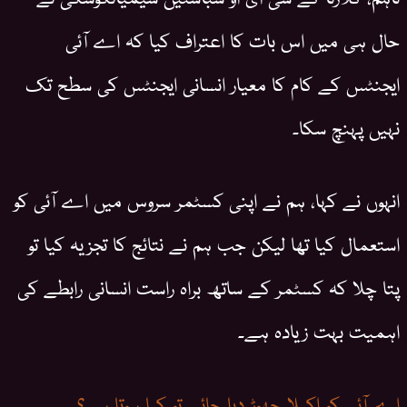
حال ہی میں اس بات کا اعتراف کیا کہ اے آئی
ایجنٹس کے کام کا معیار انسانی ایجنٹس کی سطح تک
نہیں پہنچ سکا۔
انہوں نے کہا، ہم نے اپنی کسٹمر سروس میں اے آئی کو
استعمال کیا تھا لیکن جب ہم نے نتائج کا تجزیہ کیا تو
پتا چلا کہ کسٹمر کے ساتھ براہ راست انسانی رابطے کی
اہمیت بہت زیادہ ہے۔
اے آئی کو اکیلا چھوڑ دیا جائے تو کیا ہوتا ہے؟