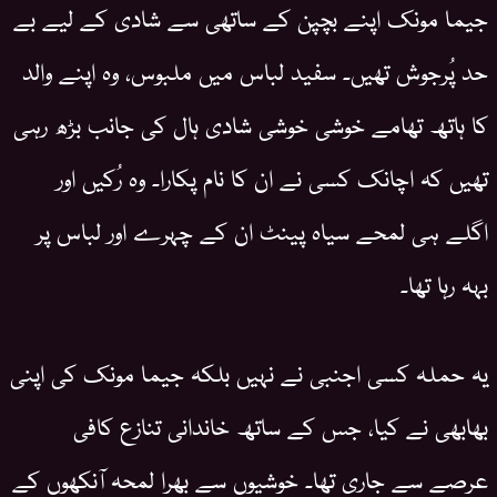
جیما مونک اپنے بچپن کے ساتھی سے شادی کے لیے بے
حد پُرجوش تھیں۔ سفید لباس میں ملبوس، وہ اپنے والد
کا ہاتھ تھامے خوشی خوشی شادی ہال کی جانب بڑھ رہی
تھیں کہ اچانک کسی نے ان کا نام پکارا۔ وہ رُکیں اور
اگلے ہی لمحے سیاہ پینٹ ان کے چہرے اور لباس پر
بہہ رہا تھا۔
یہ حملہ کسی اجنبی نے نہیں بلکہ جیما مونک کی اپنی
بھابھی نے کیا، جس کے ساتھ خاندانی تنازع کافی
عرصے سے جاری تھا۔ خوشیوں سے بھرا لمحہ آنکھوں کے