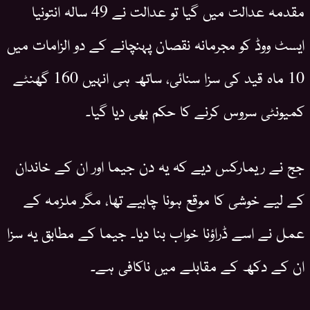
مقدمہ عدالت میں گیا تو عدالت نے 49 سالہ انتونیا
ایسٹ ووڈ کو مجرمانہ نقصان پہنچانے کے دو الزامات میں
10 ماہ قید کی سزا سنائی، ساتھ ہی انہیں 160 گھنٹے
کمیونٹی سروس کرنے کا حکم بھی دیا گیا۔
جج نے ریمارکس دیے کہ یہ دن جیما اور ان کے خاندان
کے لیے خوشی کا موقع ہونا چاہیے تھا، مگر ملزمہ کے
عمل نے اسے ڈراؤنا خواب بنا دیا۔ جیما کے مطابق یہ سزا
ان کے دکھ کے مقابلے میں ناکافی ہے۔