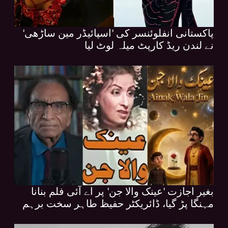
پاکستانی انفلوئنسر کی 'اسپائیڈر مین ساڑھی'
نے لندن ریڈ کارپٹ میلہ لوٹ لیا
بغیر اجازت 'عینک والا جن' پر اے آئی فلم بنانا
مہنگا پڑ گیا، ڈائریکٹر حفیظ طاہر سخت برہم