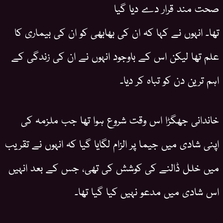
صحت مند قرار دے دیا گیا
تھا۔ انہوں نے کہا کہ ان کی بھابھی کو ان کی بیماری کا
علم تھا لیکن اس کے باوجود انہوں نے ان کی زندگی کے
اہم ترین دن کو تباہ کر دیا۔
خاندانی جھگڑا اس وقت شروع ہوا تھا جب ملزمہ کی
اپنی شادی میں جیما پر الزام لگایا گیا کہ انہوں نے تقریب
میں خلل ڈالنے کی کوشش کی تھی، جس کے بعد انہیں
اس شادی میں مدعو نہیں کیا گیا تھا۔