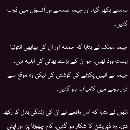
سامنے بکھر گیا، اور جیما صدمے اور آنسوؤں میں ڈوب
گئیں۔
جیما مونک نے بتایا کہ حملہ آور ان کی بھابھی انتونیا
ایسٹ ووڈ تھیں، جو ان کے بڑے بھائی کی اہلیہ ہیں۔
جیما نے انہیں پکڑنے کی کوشش کی لیکن وہ موقع سے
فرار ہونے میں کامیاب ہو گئیں۔
انہوں نے بتایا کہ اس واقعے نے ان کی زندگی بدل کر رکھ
دی۔ وہ ڈپریشن کا شکار ہو گئیں، کام چھوڑنا پڑا اور اپنی