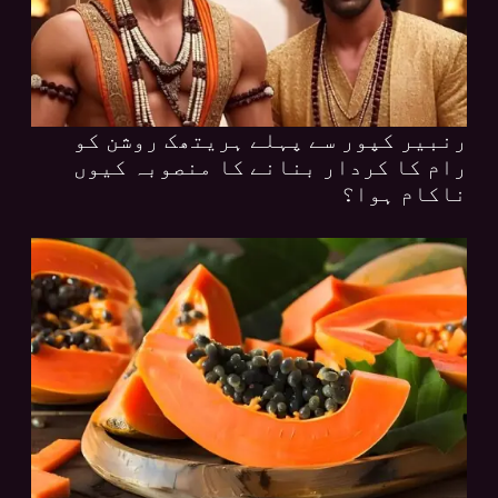
رنبیر کپور سے پہلے ہریتھک روشن کو
رام کا کردار بنانے کا منصوبہ کیوں
ناکام ہوا؟