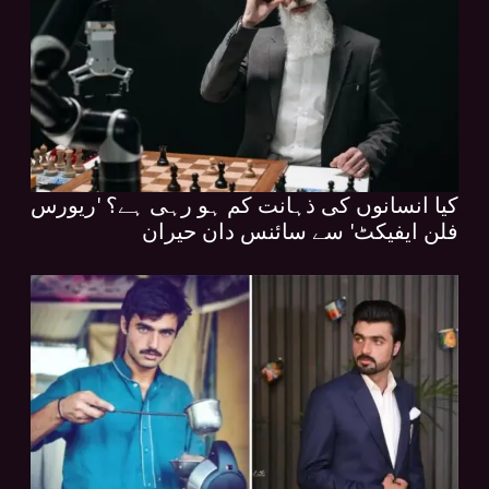
کیا انسانوں کی ذہانت کم ہو رہی ہے؟ 'ریورس
فلن ایفیکٹ' سے سائنس دان حیران