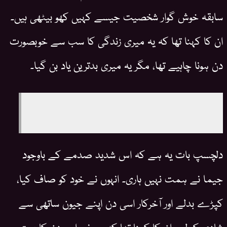
سابقہ خوش گوار شخصیت جیسے کہیں کھو بیٹھی ہیں۔
ان کا کہنا تھا کہ یہ میری زندگی کا سب سے خوبصورت
دن ہونا چاہیے تھا، مگر یہ میری بدترین یاد بن گیا۔
دلچسپ بات یہ ہے کہ اس شدید صدمے کے باوجود
جیما نے ہمت نہیں ہاری۔ انہوں نے خود کو صاف کیا،
کپڑے بدلے اور آخرکار اسی دن اپنے جیون ساتھی سے
شادی کر لی۔ ان کا کہنا تھا کہ ہم نے اس دن کا بہت