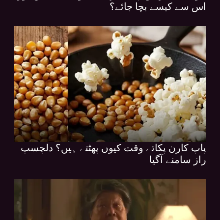
اس سے کیسے بچا جائے؟
پاپ کارن پکاتے وقت کیوں پھٹتے ہیں؟ دلچسپ
راز سامنے آگیا