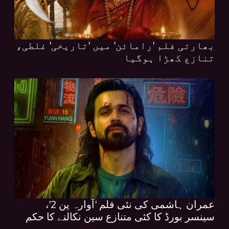
بھارتی فلم 'رامائن' میں 'تاریخی' غلطی،
تنازع کھڑا ہوگیا
عمران ہاشمی کی نئی فلم 'آوارہ پن 2'،
سینسر بورڈ کا کئی متنازع سین نکالنے کا حکم