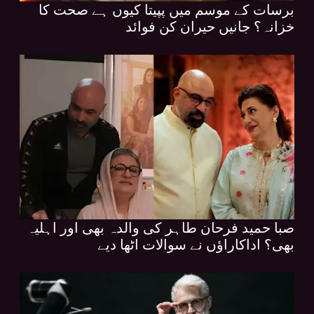
برسات کے موسم میں پپیتا کیوں ہے صحت کا
خزانہ؟ جانیں حیران کن فوائد
صبا حمید فرحان طاہر کی والدہ بھی اور اہلیہ
بھی؟ اداکاراؤں نے سوالات اٹھا دیے