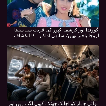
'گووندا اور کرشمہ کپور کی قربت سے سنیتا
آہوجا باخبر تھیں'، ساتھی اداکارہ کا انکشاف
ہوائی جہاز کو اچانک جھٹکے کیوں لگتے ہیں اور