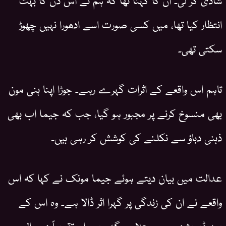
انتظار کیا تھا، میں کسی صورت اسے ادھورا نہیں چھوڑ
سکتی تھی۔
تاہم اس واقعے کے اثرات گہرے رہے۔ جوڑا اپنا ہنی مون
بھی منسوخ کرنے پر مجبور ہو گیا، جب کہ جیما اب بھی
ذہنی دباؤ سے نکلنے کی کوشش کر رہی ہیں۔
عدالت میں بیان دیتے ہوئے جیما مونک نے کہا کہ اس
واقعے نے ان کی زندگی پر گہرا اثر ڈالا ہے۔ وہ اس کے
بعد ڈپریشن میں مبتلا ہو گئی ہیں اور تقریباً دو سال سے