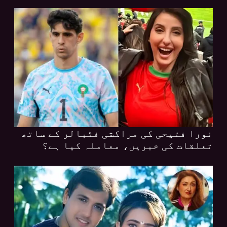
نورا فتیحی کی مراکشی فٹبالر کے ساتھ
تعلقات کی خبریں، معاملہ کیا ہے؟