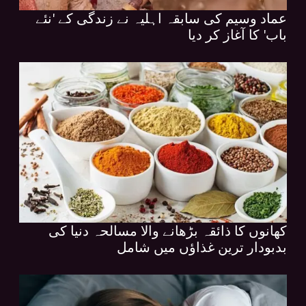
عماد وسیم کی سابقہ اہلیہ نے زندگی کے 'نئے
باب' کا آغاز کر دیا
کھانوں کا ذائقہ بڑھانے والا مسالحہ دنیا کی
بدبودار ترین غذاؤں میں شامل