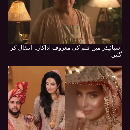
اسپائیڈر مین فلم کی معروف اداکارہ انتقال کر
گئیں