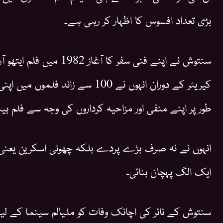
بڑی تعداد افسوس کا اظہار کر رہی ہے۔
سنتوش نے اپنے فنی سفر کا آغ
کیریئر کے دوران انہوں نے 100 سے زائ
طور پر اپنے منفی اور مزاحیہ کرداروں کی وجہ سے فلم ب
انہوں نے نہ صرف بڑے پردے بلکہ چھوٹی اسکرین یعنی ٹیل
ایک الگ پہچان بنائی۔
سنتوش کے نائر کی اچانک وفات کو ملیالم سینما کے لیے ا