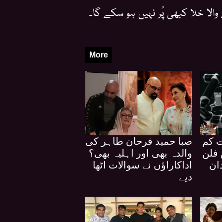
لا خلا کبھی پُر نہیں ہو سکے گا۔
More
ت کم
صبا حمید فرحان طاہر کی
فلن
والدہ بھی اور اہلیہ بھی؟
ان
اداکاراؤں نے سوالات اٹھا
دیے