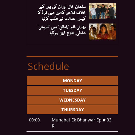
سلمان خان اور ان کی بہن کے
خلاف فلاحی کاموں میں فراڈ کا
کیس، عدالت نے طلب کرلیا
بھارتی فلم 'رامائن' میں 'تاریخی'
غلطی، تنازع کھڑا ہوگیا
Schedule
MONDAY
TUESDAY
WEDNESDAY
THURSDAY
00:00
Muhabat Ek Bhanwar Ep # 33-
R