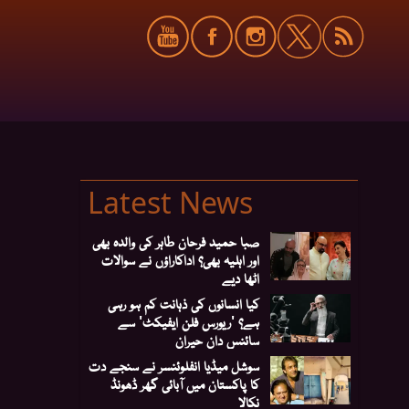
Latest News
صبا حمید فرحان طاہر کی والدہ بھی
اور اہلیہ بھی؟ اداکاراؤں نے سوالات
اٹھا دیے
کیا انسانوں کی ذہانت کم ہو رہی
ہے؟ 'ریورس فلن ایفیکٹ' سے
سائنس دان حیران
سوشل میڈیا انفلوئنسر نے سنجے دت
کا پاکستان میں آبائی گھر ڈھونڈ
نکالا