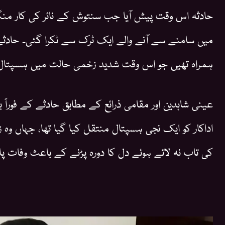
حادثہ اس وقت پیش آیا جب سنتوش کے نائر کی کار منگ
میں سامنے سے آنے والے ایک ٹرک سے ٹکرا گئی۔ حادثے
ہمراہ تھیں جو اس وقت شدید زخمی حالت میں ہسپتال م
عینی شاہدین اور مقامی ذرائع کے مطابق حادثے کے فوراً ب
اداکار کو ایک نجی ہسپتال منتقل کیا گیا تھا، جہاں وہ 
کی تاب نہ لاتے ہوئے دل کا دورہ پڑنے کے باعث وفات پا