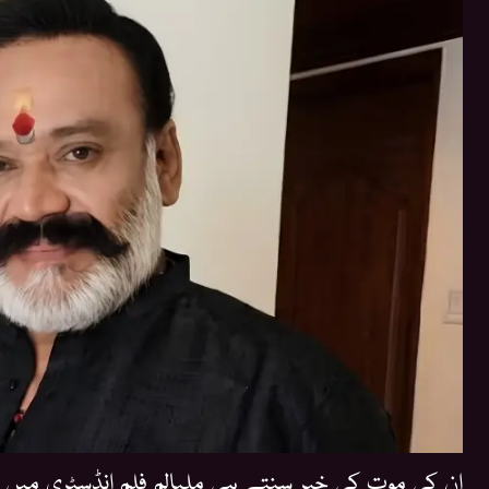
ان کی موت کی خبر سنتے ہی ملیالم فلم انڈسٹری میں غ