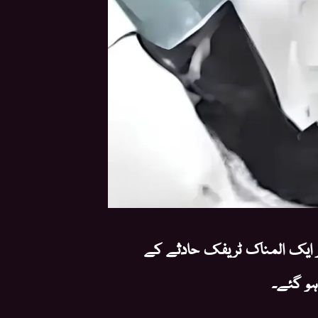
ئر ایک المناک ٹریفک حادثے کے