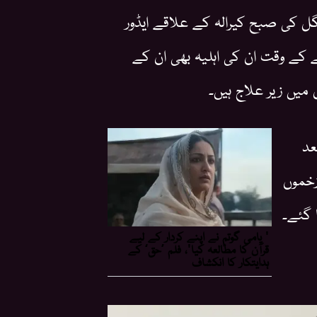
ل کی صبح کیرالہ کے علاقے ایڈور
 کے وقت ان کی اہلیہ بھی ان کے
یں زیر علاج ہیں۔
عد
زخموں
 گئے۔