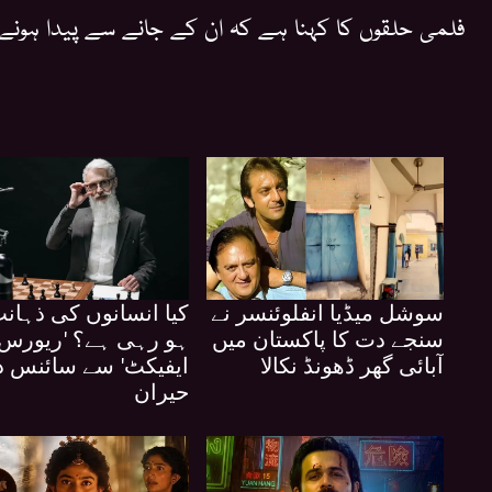
فلمی حلقوں کا کہنا ہے کہ ان کے جانے سے پیدا ہونے وا
سوشل میڈیا انفلوئنسر نے
کیا انسانوں کی ذہان
سنجے دت کا پاکستان میں
ہو رہی ہے؟ 'ریورس 
آبائی گھر ڈھونڈ نکالا
ایفیکٹ' سے سائنس د
حیران