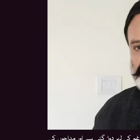
م کی لہر دوڑ گئی ہے اور مداحوں کی