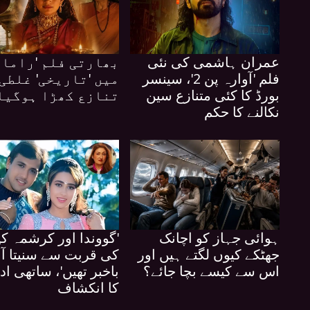
عمران ہاشمی کی نئی
بھارتی فلم 'رامائ
فلم 'آوارہ پن 2'، سینسر
میں 'تاریخی' غلطی
بورڈ کا کئی متنازع سین
تنازع کھڑا ہوگیا
نکالنے کا حکم
ہوائی جہاز کو اچانک
'گووندا اور کرشمہ کپ
جھٹکے کیوں لگتے ہیں اور
کی قربت سے سنیتا آہ
اس سے کیسے بچا جائے؟
باخبر تھیں'، ساتھی اد
کا انکشاف