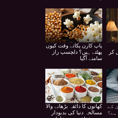
پاپ کارن پکاتے وقت کیوں
 کر
پھٹتے ہیں؟ دلچسپ راز
سامنے آگیا
 کے
کھانوں کا ذائقہ بڑھانے والا
ہے؟
مسالحہ دنیا کی بدبودار