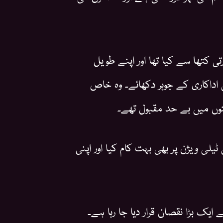
از 1982 میں فلم ایتھو آرتی کتھا سے کیا تھا اور اپنے طویل
د فلموں میں اپنی اداکاری کے جوہر دکھائے۔ وہ خاص
ینوں میں بے حد مقبول تھے۔
ی ویژن پر بھی بہت کام کیا اور اپنی
یک بڑا نقصان قرار دیا جا رہا ہے۔