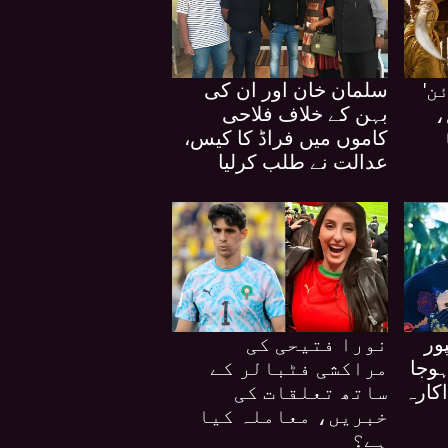
ن'
سلمان خان اور ان کی
،
بہن کے خلاف فلاحی
کاموں میں فراڈ کا کیس،
عدالت نے طلب کرلیا
ور
نورا فتیحی کی
وجا
مراکشی فٹبالر کے
اکارہ
ساتھ تعلقات کی
خبریں، معاملہ کیا
ہے؟