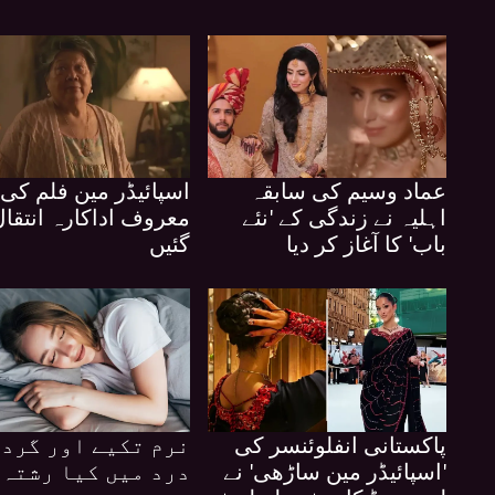
عماد وسیم کی سابقہ
اسپائیڈر مین فلم کی
اہلیہ نے زندگی کے 'نئے
معروف اداکارہ انتقال
باب' کا آغاز کر دیا
گئیں
پاکستانی انفلوئنسر کی
نرم تکیے اور گردن
'اسپائیڈر مین ساڑھی' نے
درد میں کیا رشتہ 