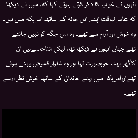
انہوں نے خواب کا ذکر کرتے ہوئے کہا کہ، میں نے دیکھا
کہ عامر لیاقت اپنے اہل خانہ کے ساتھ امریکہ میں ہیں۔
وہ خوش اور آرام سے تھے۔ وہ اس جگہ کو نہیں جانتے
تھے جہاں انہوں نے دیکھا تھا، لیکن اتناجانتےہیں ان
کاگھر بہت خوبصورت تھا اور وہ شلوار قمیض پہنے ہوئے
تھےاورامریکہ میں اپنے خاندان کے ساتھ خوش نظر آرہے
تھے۔