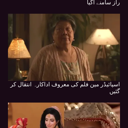
راز سامنے آگیا
اسپائیڈر مین فلم کی معروف اداکارہ انتقال کر
گئیں