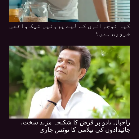
کیا نوجوانوں کے لیے پروٹین شیک واقعی
ضروری ہیں؟
راجپال یادو پر قرض کا شکنجہ مزید سخت،
جائیدادوں کی نیلامی کا نوٹس جاری