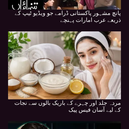
پانچ مشہور پاکستانی ڈرامے جو ویڈیو ٹیپ کے
ذریعے عرب امارات پہنچے
مردہ جلد اور چہرے کے باریک بالوں سے نجات
کے لیے آسان فیس پیک