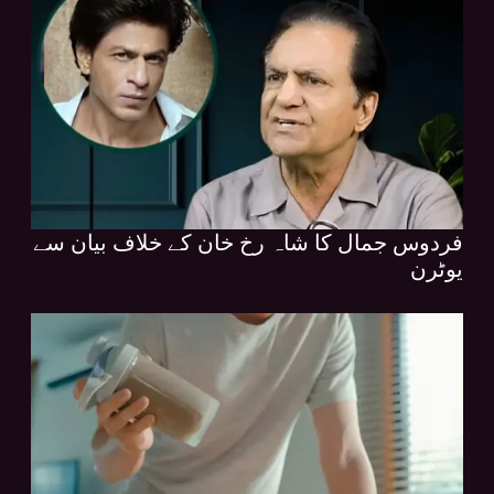
فردوس جمال کا شاہ رخ خان کے خلاف بیان سے
یوٹرن