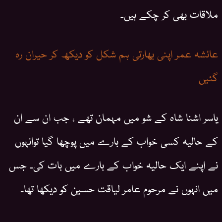
ملاقات بھی کر چکے ہیں۔
عائشہ عمر اپنی بھارتی ہم شکل کو دیکھ کر حیران رہ
گئیں
یاسر اشنا شاہ کے شو میں مہمان تھے ، جب ان سے ان
کے حالیہ کسی خواب کے بارے میں پوچھا گیا توانہوں
نے اپنے ایک حالیہ خواب کے بارے میں بات کی۔ جس
میں انہوں نے مرحوم عامر لیاقت حسین کو دیکھا تھا۔