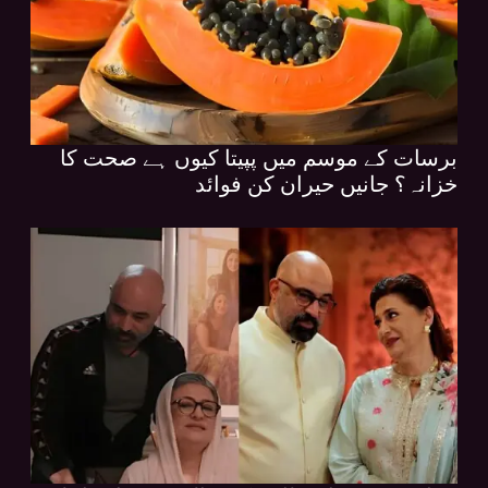
برسات کے موسم میں پپیتا کیوں ہے صحت کا
خزانہ؟ جانیں حیران کن فوائد