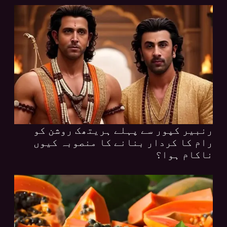
رنبیر کپور سے پہلے ہریتھک روشن کو
رام کا کردار بنانے کا منصوبہ کیوں
ناکام ہوا؟