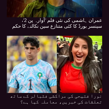
عمران ہاشمی کی نئی فلم 'آوارہ پن 2'،
سینسر بورڈ کا کئی متنازع سین نکالنے کا حکم
نورا فتیحی کی مراکشی فٹبالر کے ساتھ
تعلقات کی خبریں، معاملہ کیا ہے؟