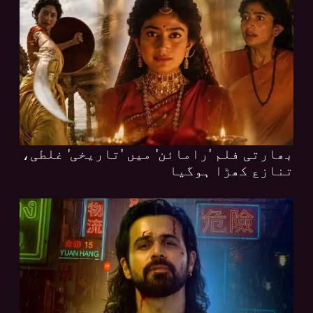
بھارتی فلم 'رامائن' میں 'تاریخی' غلطی،
تنازع کھڑا ہوگیا