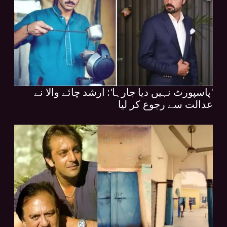
'پاسپورٹ نہیں دیا جارہا': ارشد چائے والا نے
عدالت سے رجوع کر لیا