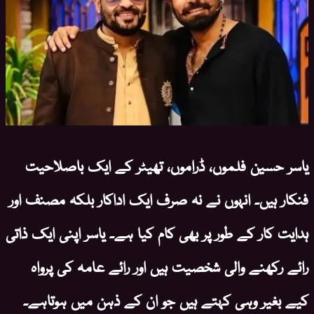
یاسر حسین فلموں، ڈراموں، تھیٹر کے ایک باصلاحیت
فنکار ہیں۔ انہوں نے نہ صرف ایک اداکار بلکہ مصنف اور
ہدایت کار کے طور پر بھی کام کیا ہے۔ یاسر اپنی ایک ذاتی
رائے رکھنے والی شخصیت ہیں اور رائے عامہ کی پرواہ
کیے بغیر وہی کہتے ہیں جو ان کے ذہن میں ہوتاہے۔