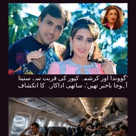
'گووندا اور کرشمہ کپور کی قربت سے سنیتا
آہوجا باخبر تھیں'، ساتھی اداکارہ کا انکشاف