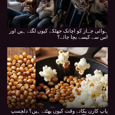
ہوائی جہاز کو اچانک جھٹکے کیوں لگتے ہیں اور
اس سے کیسے بچا جائے؟
پاپ کارن پکاتے وقت کیوں پھٹتے ہیں؟ دلچسپ