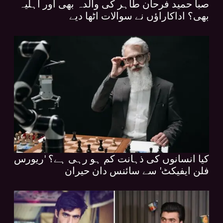
صبا حمید فرحان طاہر کی والدہ بھی اور اہلیہ
بھی؟ اداکاراؤں نے سوالات اٹھا دیے
کیا انسانوں کی ذہانت کم ہو رہی ہے؟ 'ریورس
فلن ایفیکٹ' سے سائنس دان حیران