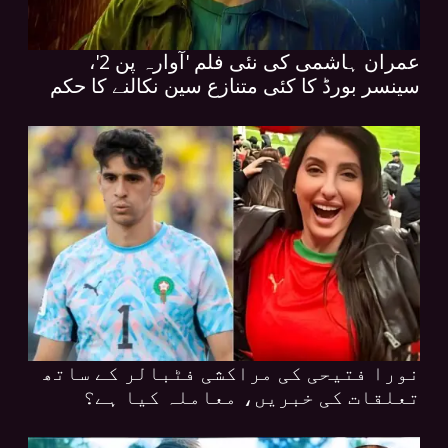
عمران ہاشمی کی نئی فلم 'آوارہ پن 2'،
سینسر بورڈ کا کئی متنازع سین نکالنے کا حکم
نورا فتیحی کی مراکشی فٹبالر کے ساتھ
تعلقات کی خبریں، معاملہ کیا ہے؟