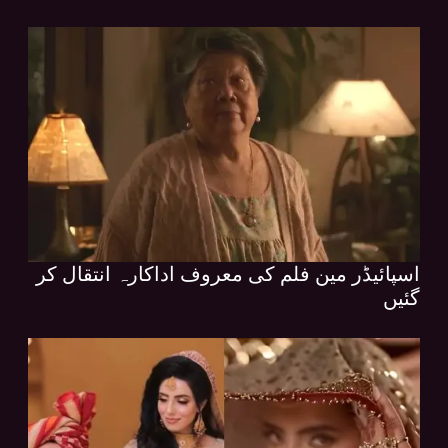
اسپائیڈر مین فلم کی معروف اداکارہ انتقال کر
گئیں