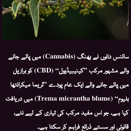
سائنس دانوں نے بھنگ (Cannabis) میں پائے جانے
والے مشہور مرکب ”کینیبیڈیول“ (CBD) کو برازیل
میں پائے جانے والے ایک عام پودے ”ٹریما میکرانتھا
بلیوم“ (Trema micrantha blume) میں دریافت
کیا ہے، جو اس مفید مرکب کی تیاری کے لیے نئے،
قانونی اور سستے ذرائع فراہم کر سکتا ہے۔