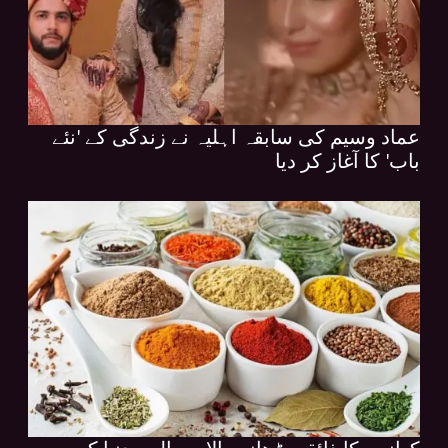
عماد وسیم کی سابقہ اہلیہ نے زندگی کے 'نئے
باب' کا آغاز کر دیا