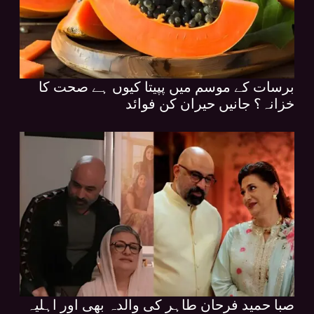
برسات کے موسم میں پپیتا کیوں ہے صحت کا
خزانہ؟ جانیں حیران کن فوائد
صبا حمید فرحان طاہر کی والدہ بھی اور اہلیہ