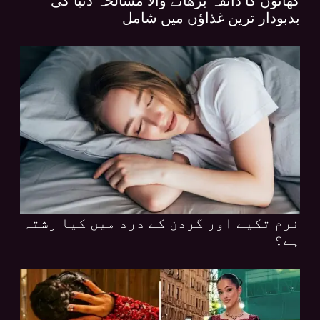
کھانوں کا ذائقہ بڑھانے والا مسالحہ دنیا کی
بدبودار ترین غذاؤں میں شامل
نرم تکیے اور گردن کے درد میں کیا رشتہ
ہے؟