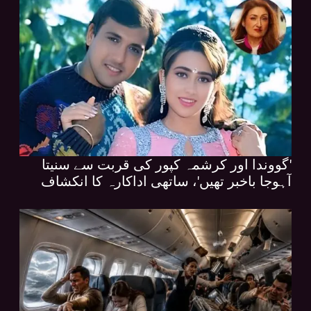
'گووندا اور کرشمہ کپور کی قربت سے سنیتا
آہوجا باخبر تھیں'، ساتھی اداکارہ کا انکشاف