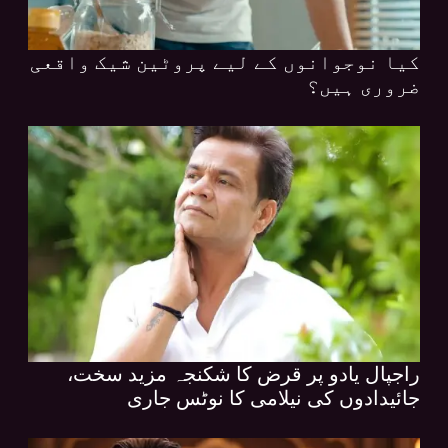
کیا نوجوانوں کے لیے پروٹین شیک واقعی
ضروری ہیں؟
راجپال یادو پر قرض کا شکنجہ مزید سخت،
جائیدادوں کی نیلامی کا نوٹس جاری