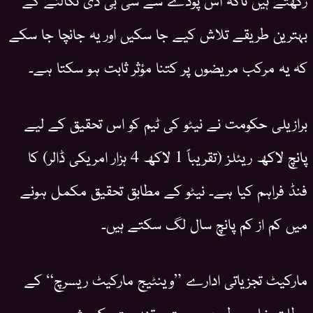
بہترین طریقے تلاش کیے جا سکیں اور یہ جانچا جا سکے
کہ یہ مرکب مریضوں پر کتنا مؤثر ثابت ہو سکتا ہے۔
برازیلی حکومت نے نیٹو کی ٹیم کو اس تحقیق کے لیے
پانچ لاکھ ریئلز (تقریباً 1 لاکھ 4 ہزار امریکی ڈالر) کا
فنڈ فراہم کیا ہے۔ نیٹو کے مطابق تحقیق مکمل ہونے
میں کم از کم پانچ سال لگ سکتے ہیں۔
مارکیٹ تجزیاتی ادارے ”وینٹیج مارکیٹ ریسرچ“ کے
مطابق خاص طور پر صحت و تندرستی کے شعبے میں