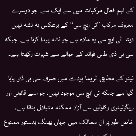
کے اہم فعال مرکبات میں سے ایک ہے، جو دوسرے
معروف مرکب ”ٹی ایچ سی“ کے برعکس یہ نشہ نہیں
دیتا۔ ٹی ایچ سی وہ مادہ ہے جو نشہ پیدا کرتا ہے، جبکہ
سی بی ڈی طبی فوائد کے حوالے سے شہرت رکھتا ہے۔
نیٹو کے مطابق، ٹریما پودے میں صرف سی بی ڈی پایا
گیا ہے جبکہ ٹی ایچ سی موجود نہیں، جو اسے قانونی اور
ریگولیٹری رکاوٹوں سے آزاد ممکنہ متبادل بناتا ہے،
خاص طور پر ان ممالک میں جہاں بھنگ بدستور ممنوع
ہے، جیسا کہ خود برازیل۔