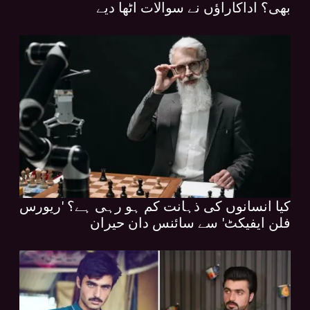
بھی؟ اداکاراؤں نے سوالات اٹھا دیے
کیا انسانوں کی ذہانت کم ہو رہی ہے؟ 'ریورس
فلن ایفیکٹ' سے سائنس دان حیران