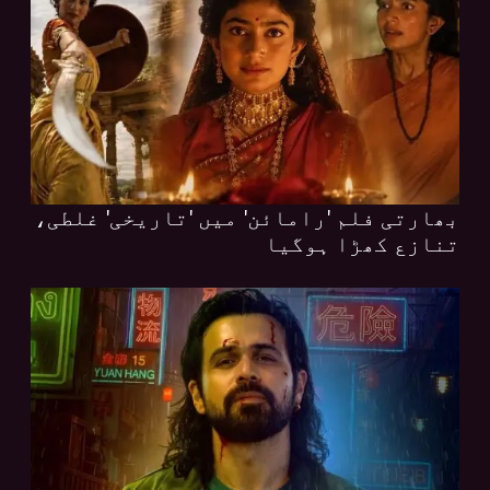
بھارتی فلم 'رامائن' میں 'تاریخی' غلطی،
تنازع کھڑا ہوگیا