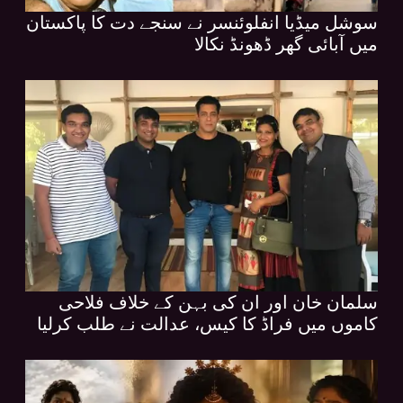
سوشل میڈیا انفلوئنسر نے سنجے دت کا پاکستان
میں آبائی گھر ڈھونڈ نکالا
سلمان خان اور ان کی بہن کے خلاف فلاحی
کاموں میں فراڈ کا کیس، عدالت نے طلب کرلیا