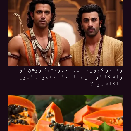
رنبیر کپور سے پہلے ہریتھک روشن کو
رام کا کردار بنانے کا منصوبہ کیوں
ناکام ہوا؟