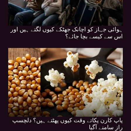
ہوائی جہاز کو اچانک جھٹکے کیوں لگتے ہیں اور
اس سے کیسے بچا جائے؟
پاپ کارن پکاتے وقت کیوں پھٹتے ہیں؟ دلچسپ
راز سامنے آگیا