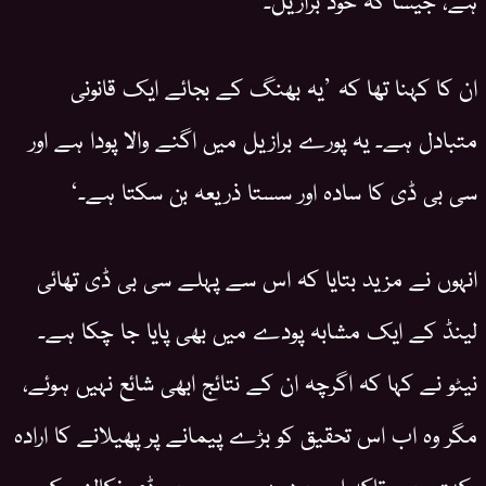
ان کا کہنا تھا کہ ’یہ بھنگ کے بجائے ایک قانونی
متبادل ہے۔ یہ پورے برازیل میں اگنے والا پودا ہے اور
سی بی ڈی کا سادہ اور سستا ذریعہ بن سکتا ہے۔‘
انہوں نے مزید بتایا کہ اس سے پہلے سی بی ڈی تھائی
لینڈ کے ایک مشابہ پودے میں بھی پایا جا چکا ہے۔
نیٹو نے کہا کہ اگرچہ ان کے نتائج ابھی شائع نہیں ہوئے،
مگر وہ اب اس تحقیق کو بڑے پیمانے پر پھیلانے کا ارادہ
رکھتے ہیں تاکہ اس پودے سے سی بی ڈی نکالنے کے