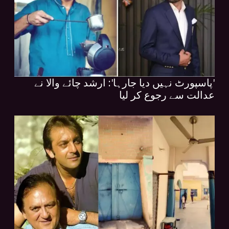
'پاسپورٹ نہیں دیا جارہا': ارشد چائے والا نے
عدالت سے رجوع کر لیا