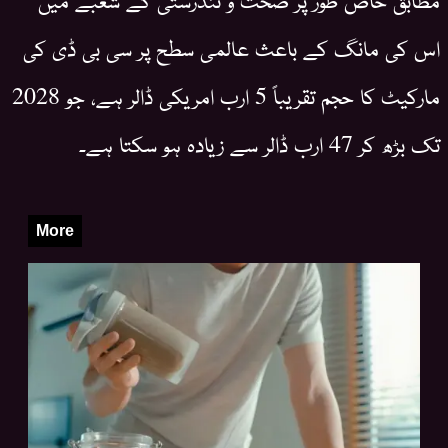
اس کی مانگ کے باعث عالمی سطح پر سی بی ڈی کی
مارکیٹ کا حجم تقریباً 5 ارب امریکی ڈالر ہے، جو 2028
تک بڑھ کر 47 ارب ڈالر سے زیادہ ہو سکتا ہے۔
More