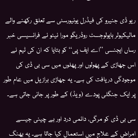
ریو ڈی جنیرو کی فیڈرل یونیورسٹی سے تعلق رکھنے والے
مالیکیولر بایولوجسٹ روڈریگو مورا نیٹو نے فرانسیسی خبر
رساں ایجنسی ”اے ایف پی“ کو بتایا کہ ان کی ٹیم نے
اس جھاڑی کے پھولوں اور پھلوں میں سی بی ڈی کی
موجودگی دریافت کی ہے۔ یہ جھاڑی برازیل میں عام طور
پر ایک جنگلی پودے (ویڈ) کے طور پر جانی جاتی ہے۔
سی بی ڈی کو مرگی، دائمی درد اور بے چینی جیسے
امراض کے علاج میں استعمال کیا جاتا ہے۔ یہ بھنگ