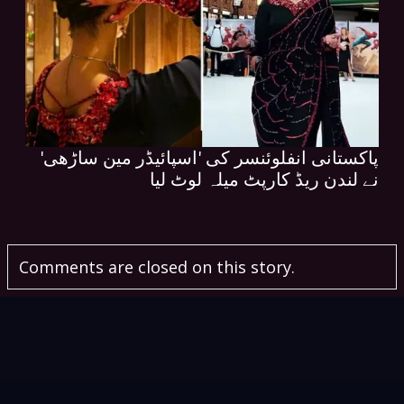
پاکستانی انفلوئنسر کی 'اسپائیڈر مین ساڑھی'
نے لندن ریڈ کارپٹ میلہ لوٹ لیا
Comments are closed on this story.