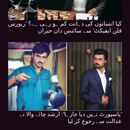
کیا انسانوں کی ذہانت کم ہو رہی ہے؟ 'ریورس
فلن ایفیکٹ' سے سائنس دان حیران
'پاسپورٹ نہیں دیا جارہا': ارشد چائے والا نے
عدالت سے رجوع کر لیا