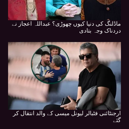
ماڈلنگ کی دنیا کیوں چھوڑی؟ عبداللہ اعجاز نے
دردناک وجہ بتادی
ارجنٹائنی فٹبالر لیونل میسی کے والد انتقال کر
گئے