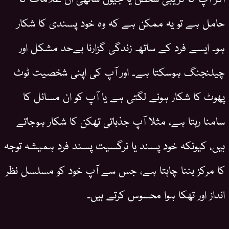
حامل ہے تو یہ ممکن ہے کہ وہ خود پسندی کا شکار
ہو۔ ایسے فرد کے ساتھ زندگی گزارنا بےحد مشکل اور
چیلنجنگ ہوسکتا ہے۔ اور آپ کی اپنی شخصیت ٹوٹ
پھوٹ کا شکار ہونے لگتی ہے یا آپ کو ان مسائل کا
سامنا رہتا ہے، مثلا آپ جذباتی تھکن کا شکار ہوجاتے
ہیں، کیونکہ خود پسند یا نرگسیت پسند فرد ہمیشہ توجہ
کا مرکز بننا چاہتا ہے، جس سے آپ خود کو مسلسل نظر
انداز اور تھکا ہوا محسوس کرتے ہیں۔