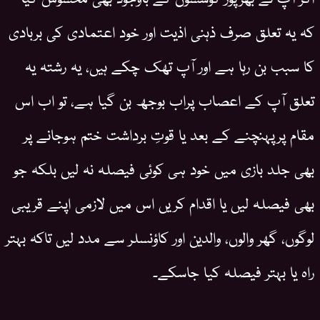
کہ یہ تعلق صرف ذہنی اذیت اور خود اعتمادی کی بربادی
کا سبب بن رہا ہے اور آپ تھک چکے ہیں، یہ رشتہ یہ
تعلق آپ کے اعصاب پراب بوجھ بن گیا ہے، تو اب اس
مقام پرپہنچنے کے بعد یا قوتِ برداشت ختم ہوجانے پر
بھی جلد بازی میں خود ہی کوئی فیصلہ نہ لیں بلکہ جو
بھی فیصلہ لیں یا اقدام کریں اس میں لازمی اپنے قریبی
لوگوں، گھر والوں، والدین اور کاؤنسلر سے مدد لیں تاکہ بہتر
راہ یا بہتر فیصلہ کیا جاسکے۔