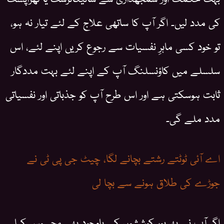
کی مدد لیں۔ اگر آپ کا ساتھی علاج کے لئے تیار نہ ہو،
تو خود کسی ماہرِ نفسیات سے رجوع کریں اپنے لئے، اس
سلسلے میں کاؤنسلنگ آپ کے اپنے لئے بہت مددگار
ثابت ہوسکتی ہے اور اس طرح آپ کو جذباتی اور نفسیاتی
مدد ملے گی۔
اے آئی ٹوٹتے رشتے بچانے لگا، چیٹ جی پی ٹی نے
جوڑے کی طلاق ہونے سے بچا لی
اگر آپ نے بھرپور کوششوں کے باوجود بھی محسوس کیا