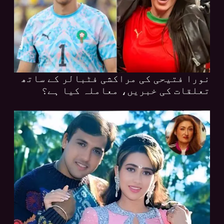
نورا فتیحی کی مراکشی فٹبالر کے ساتھ
تعلقات کی خبریں، معاملہ کیا ہے؟