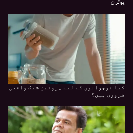
یوٹرن
کیا نوجوانوں کے لیے پروٹین شیک واقعی
ضروری ہیں؟