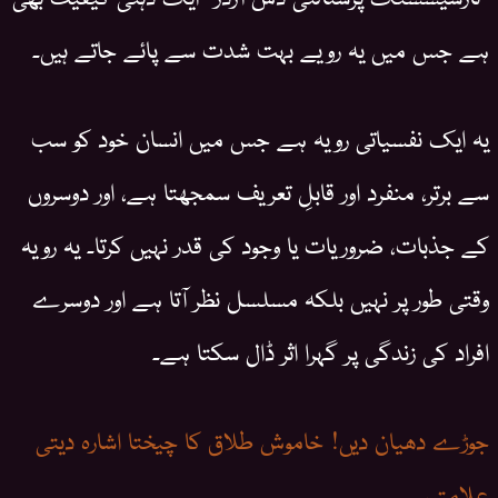
ہے جس میں یہ رویے بہت شدت سے پائے جاتے ہیں۔
یہ ایک نفسیاتی رویہ ہے جس میں انسان خود کو سب
سے برتر، منفرد اور قابلِ تعریف سمجھتا ہے، اور دوسروں
کے جذبات، ضروریات یا وجود کی قدر نہیں کرتا۔ یہ رویہ
وقتی طور پر نہیں بلکہ مسلسل نظر آتا ہے اور دوسرے
افراد کی زندگی پر گہرا اثر ڈال سکتا ہے۔
جوڑے دھیان دیں! خاموش طلاق کا چیختا اشارہ دیتی
علامتیں