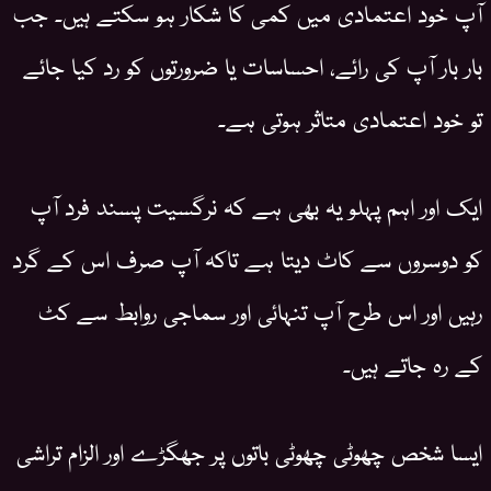
آپ خود اعتمادی میں کمی کا شکار ہو سکتے ہیں۔ جب
بار بار آپ کی رائے، احساسات یا ضرورتوں کو رد کیا جائے
تو خود اعتمادی متاثر ہوتی ہے۔
ایک اور اہم پہلو یہ بھی ہے کہ نرگسیت پسند فرد آپ
کو دوسروں سے کاٹ دیتا ہے تاکہ آپ صرف اس کے گرد
رہیں اور اس طرح آپ تنہائی اور سماجی روابط سے کٹ
کے رہ جاتے ہیں۔
ایسا شخص چھوٹی چھوٹی باتوں پر جھگڑے اور الزام تراشی