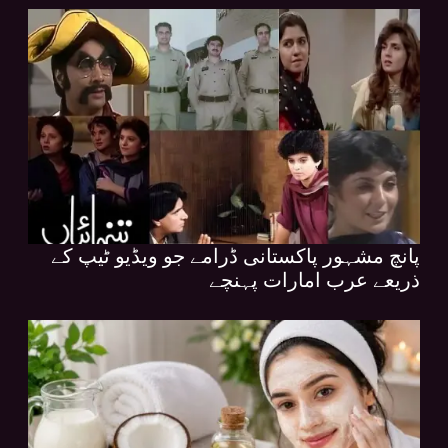
پانچ مشہور پاکستانی ڈرامے جو ویڈیو ٹیپ کے
ذریعے عرب امارات پہنچے