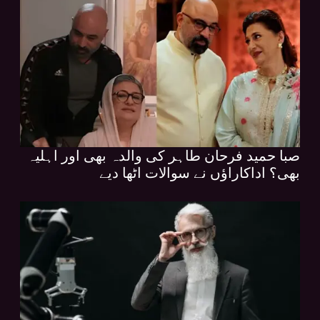
صبا حمید فرحان طاہر کی والدہ بھی اور اہلیہ
بھی؟ اداکاراؤں نے سوالات اٹھا دیے