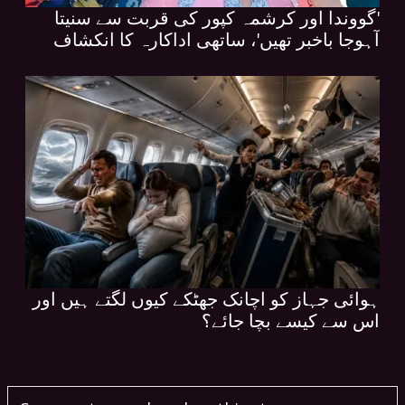
'گووندا اور کرشمہ کپور کی قربت سے سنیتا
آہوجا باخبر تھیں'، ساتھی اداکارہ کا انکشاف
ہوائی جہاز کو اچانک جھٹکے کیوں لگتے ہیں اور
اس سے کیسے بچا جائے؟