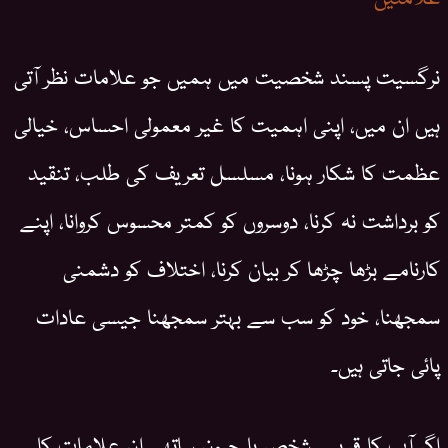
نرگسیت پسند شخصیت میں ہمیں جو علامات نظر آتی
ہیں ان میں، اپنی اہمیت کا غیر معمولی احساس، خیالی
عظمت کا شکار ہونا، مسلسل تعریف کی طلب، تنقید
کو برداشت نہ کرنا، دوسروں کو کمتر محسوس کروانا، اپنے
کارنامے بڑھا چڑھا کر بیان کرنا، اختلاف کو دشمنی
سمجھنا، خود کو سب سے بہتر سمجھنا جیسی عادات
پائی جاتی ہیں۔
اگر آپ کا قریبی شخص یا جیون ساتھی ان علامات کا