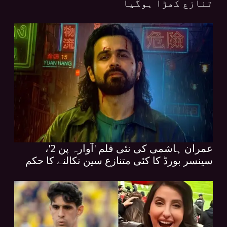
تنازع کھڑا ہوگیا
عمران ہاشمی کی نئی فلم 'آوارہ پن 2'،
سینسر بورڈ کا کئی متنازع سین نکالنے کا حکم