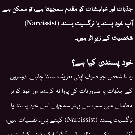
جذبات اور خواہشات کو مقدم سمجھتا ہے، تو ممکن ہے
آپ خود پسند یا نرگسیت پسند (Narcissist)
شخصیت کے زیرِ اثر ہوں۔
خود پسندی کیا ہے؟
ایسا شخص جو صرف اپنی تعریف سننا چاہے، دوسروں
کے جذبات یا ضروریات کی پروا نہ کرے، اور خود کو ہر
معاملے میں سب سے بہتر سمجھے اسے خود پسند یا
نرگسیت پسند (Narcissist) کہتے ہیں۔ نفسیات میں،
’نارسیسسٹک پرسنالٹی ڈس آرڈر‘ ایک ذہنی کیفیت بھی