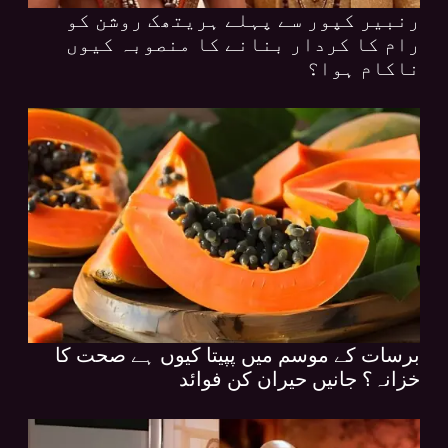
رنبیر کپور سے پہلے ہریتھک روشن کو
رام کا کردار بنانے کا منصوبہ کیوں
ناکام ہوا؟
برسات کے موسم میں پپیتا کیوں ہے صحت کا
خزانہ؟ جانیں حیران کن فوائد