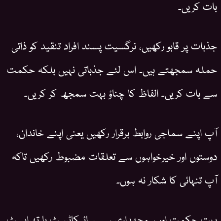
بات کریں۔
جذبات پر قابو رکھیں، نرگسیت پسند افراد تنقید کو ذاتی
حملہ سمجھتے ہیں۔ اس لئے جذباتی نہیں بلکہ حکمت
سے بات کریں۔ الفاظ کا چناؤ بہت سمجھ کر کریں۔
آپ اپنے سماجی روابط برقرار رکھیں یعنی اپنے خاندان،
دوستوں اور خیرخواہوں سے تعلقات مضبوط رکھیں تاکہ
آپ تنہائی کا شکار نہ ہوں۔
بہت حکمت اور سمجھداری سے سائیکاٹرسٹ یا تھراپسٹ