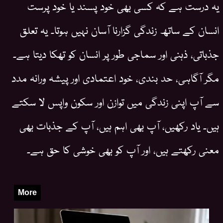
یہ درست ہے کہ کسی بھی خود پسند یا خود پرست
انسان کے ساتھ زندگی گزارنا آسان نہیں ہوتا۔ یہ تعلق
جذباتی، ذہنی اور سماجی طور پر انسان کو تھکا دیتا ہے۔
مگر آگاہی، حد بندی، خود اعتمادی اور پیشہ ورانہ مدد
سے آپ اپنی زندگی میں توازن اور سکون واپس لا سکتے
ہیں۔ یاد رکھیں، آپ بھی اہم ہیں، آپ کے جذبات بھی
معنی رکھتے ہیں، اور آپ کو بھی خوشی کا حق ہے۔
More