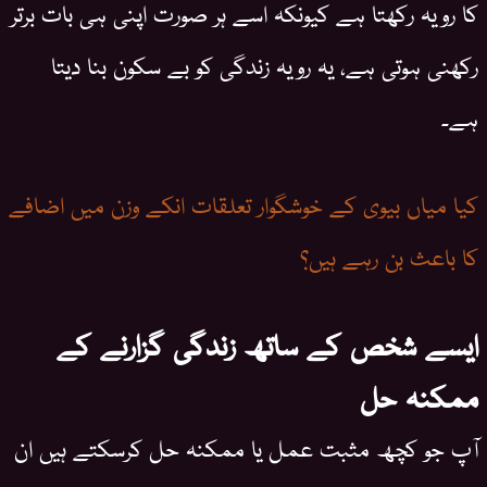
کا رویہ رکھتا ہے کیونکہ اسے ہر صورت اپنی ہی بات برتر
رکھنی ہوتی ہے، یہ رویہ زندگی کو بے سکون بنا دیتا
ہے۔
کیا میاں بیوی کے خوشگوار تعلقات انکے وزن میں اضافے
کا باعث بن رہے ہیں؟
ایسے شخص کے ساتھ زندگی گزارنے کے
ممکنہ حل
آپ جو کچھ مثبت عمل یا ممکنہ حل کرسکتے ہیں ان