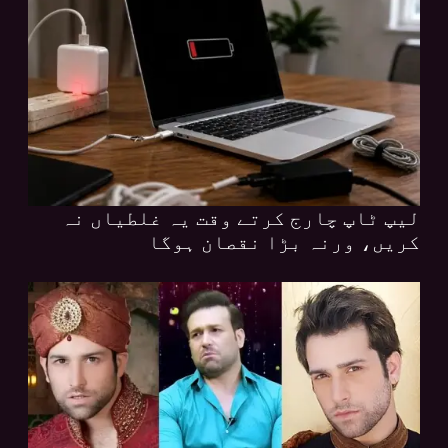
لیپ ٹاپ چارج کرتے وقت یہ غلطیاں نہ
کریں، ورنہ بڑا نقصان ہوگا