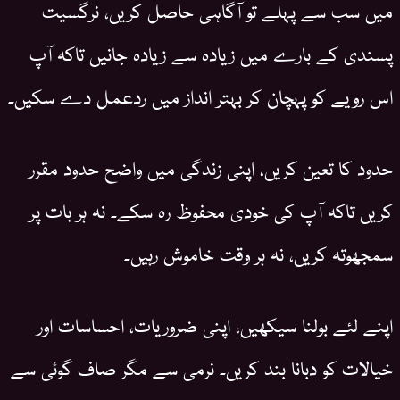
میں سب سے پہلے تو آگاہی حاصل کریں، نرگسیت
پسندی کے بارے میں زیادہ سے زیادہ جانیں تاکہ آپ
اس رویے کو پہچان کر بہتر انداز میں ردعمل دے سکیں۔
حدود کا تعین کریں، اپنی زندگی میں واضح حدود مقرر
کریں تاکہ آپ کی خودی محفوظ رہ سکے۔ نہ ہر بات پر
سمجھوتہ کریں، نہ ہر وقت خاموش رہیں۔
اپنے لئے بولنا سیکھیں، اپنی ضروریات، احساسات اور
خیالات کو دبانا بند کریں۔ نرمی سے مگر صاف گوئی سے