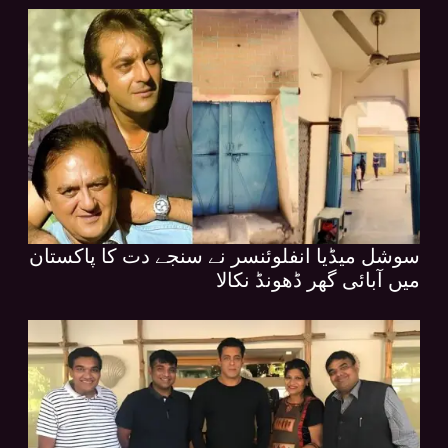
سوشل میڈیا انفلوئنسر نے سنجے دت کا پاکستان
میں آبائی گھر ڈھونڈ نکالا