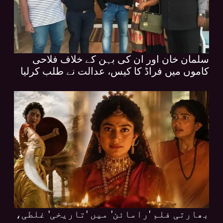
سلمان خان اور ان کی بہن کے خلاف فلاحی
کاموں میں فراڈ کا کیس، عدالت نے طلب کرلیا
بھارتی فلم 'رامائن' میں 'تاریخی' غلطی،