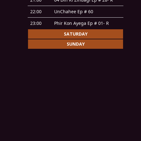
22:00
UnChahee Ep # 60
23:00
Phir Kon Ayega Ep # 01- R
SATURDAY
SUNDAY