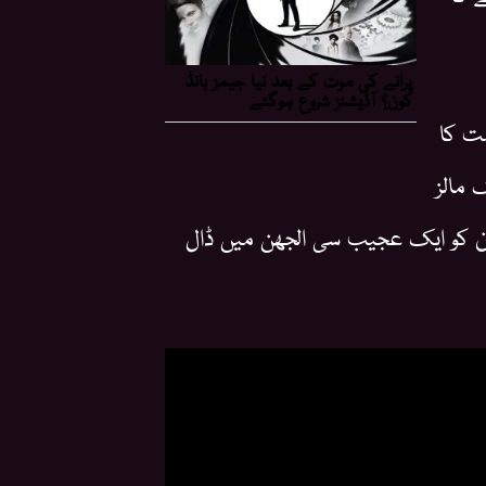
ت کا
 مالز
ن کو ایک عجیب سی الجھن میں ڈال