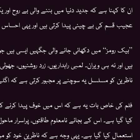
ان کا کہنا ہے کہ جدید دنیا میں بننے والی بے روح اور
عجیب قسم کی بے چینی پیدا کرتی ہیں اور یہی احساس فلم
”بیک رومز“ میں دکھائی جانے والی جگہیں ایسی ہیں جو
ہیں اور نہ ہی ویران۔ لمبی راہداریوں، زرد روشنیوں، جھوٹ
ناظرین کو مسلسل یہ سوچنے پر مجبور کرتی ہے کہ اگل
فلم کی خاص بات یہ ہے کہ اس میں خوف پیدا کرنے کے لی
کیا گیا ہے۔ اس کے بجائے نامعلوم طاقتوں، پراسرار ماحو
استعمال کیا گیا ہے۔ یہی وجہ ہے کہ ناظرین خود کو مرک