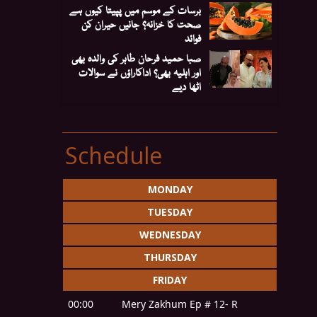
برسات کے موسم میں پپیتا کیوں ہے
صحت کا خزانہ؟ جانیں حیران کن
فوائد
صبا حمید فرحان طاہر کی والدہ بھی
اور اہلیہ بھی؟ اداکاراؤں نے سوالات
اٹھا دیے
Schedule
MONDAY
TUESDAY
WEDNESDAY
THURSDAY
FRIDAY
00:00
Mery Zakhum Ep # 12- R