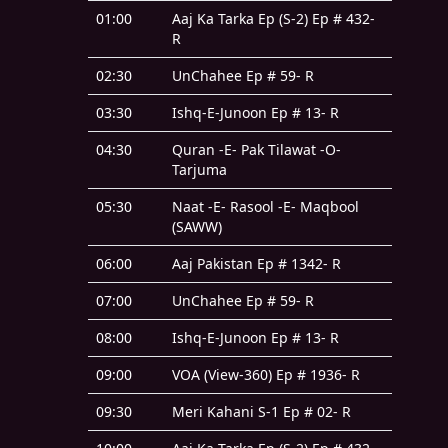
01:00
Aaj Ka Tarka Ep (S-2) Ep # 432-
R
02:30
UnChahee Ep # 59- R
03:30
Ishq-E-Junoon Ep # 13- R
04:30
Quran -E- Pak Tilawat -O-
Tarjuma
05:30
Naat -E- Rasool -E- Maqbool
(SAWW)
06:00
Aaj Pakistan Ep # 1342- R
07:00
UnChahee Ep # 59- R
08:00
Ishq-E-Junoon Ep # 13- R
09:00
VOA (View-360) Ep # 1936- R
09:30
Meri Kahani S-1 Ep # 02- R