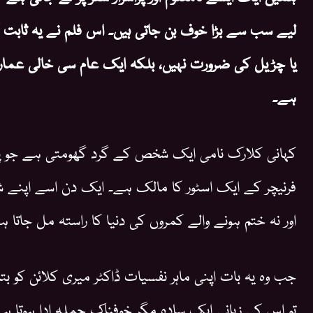
لیے سب سے بڑا خوف بن جاتی ہیں۔ اس فلم نے یہ ثابت
یا چڑیل کی ضرورت نہیں، بلکہ ایک عام سی خالی عما
ہے۔
کہانی کلارک نامی ایک شخص کے گرد گھومتی ہے جو پہل
فرنیچر کے ایک اسٹور کا مالک ہے۔ ایک دن اسے اپنے شو
اور نہ ختم ہونے والے کمروں کی دنیا کا راستہ مل جاتا ہ
جب وہ یہ بات اپنی ماہر نفسیات ڈاکٹر میری کلائن کو بتا
تو اس کی زبانی ایک سادہ مگر خوفناک جملہ ادا ہوتا ہ