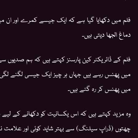
فلم میں دکھایا گیا ہے کہ ایک جیسے کمرے اور ان می
دماغ الجھا دیتی ہیں۔
فلم کے ڈائریکٹر کین پارسنز کہتے ہیں کہ ہم صدیوں
میں پھنس رہے ہیں جہاں ہر چیز ایک جیسی لگنے لگی
میں پھنس کر رہ گئے ہیں۔
وہ مزید کہتے ہیں کہ اس یکسانیت کو دکھانے کے لیے دف
چھتوں (ڈراپ سیلنگ) سے بہتر شاید کوئی اور علامت ن