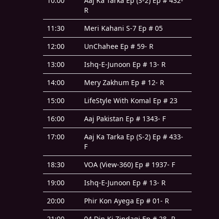
10:00
Aaj Ka Tarka Ep (S-2) Ep # 432-
R
11:30
Meri Kahani S-7 Ep # 05
12:00
UnChahee Ep # 59- R
13:00
Ishq-E-Junoon Ep # 13- R
14:00
Mery Zakhum Ep # 12- R
15:00
LifeStyle With Komal Ep # 23
16:00
Aaj Pakistan Ep # 1343- F
17:00
Aaj Ka Tarka Ep (S-2) Ep # 433-
F
18:30
VOA (View-360) Ep # 1937- F
19:00
Ishq-E-Junoon Ep # 13- R
20:00
Phir Kon Ayega Ep # 01- R
21:00
04 Din Ki Zindagi Ep # 28- R