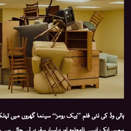
ہالی وڈ کی نئی فلم ”بیک رومز“ سینما گھروں میں تہل
ہمیں ایک ایسے نامعلوم اور پراسرار سفر پر لے جاتی ہے 