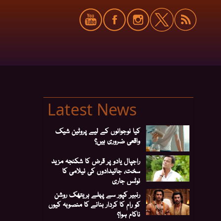
Latest News
کیا نوجوانوں کے لیے پروٹین شیک
واقعی ضروری ہیں؟
راجپال یادو پر قرض کا شکنجہ مزید
سخت، جائیدادوں کی نیلامی کا
نوٹس جاری
رنبیر کپور سے پہلے ہریتھک روشن
کو رام کا کردار بنانے کا منصوبہ کیوں
ناکام ہوا؟