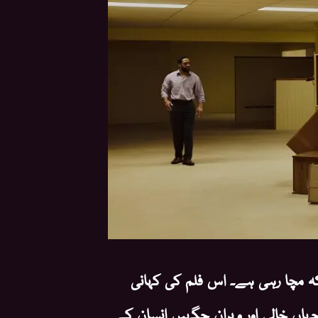
کہ مچا رہی ہے۔ اس فلم کی کہانی
جہاں خالی اور ویران جگہیں انسان کے