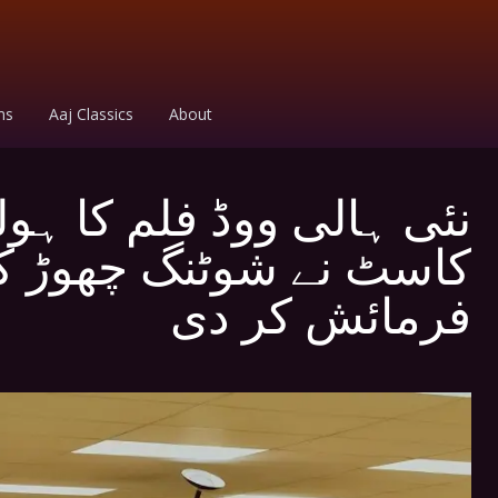
ms
Aaj Classics
About
نئی ہالی ووڈ فلم کا ہو
کاسٹ نے شوٹنگ چھوڑ کر
فرمائش کر دی