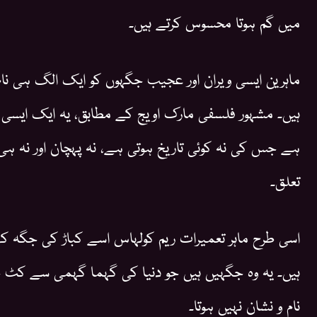
میں گم ہوتا محسوس کرتے ہیں۔
ماہرین ایسی ویران اور عجیب جگہوں کو ایک الگ ہی نام
ہیں۔ مشہور فلسفی مارک اویج کے مطابق، یہ ایک ایسی
ہے جس کی نہ کوئی تاریخ ہوتی ہے، نہ پہچان اور نہ ہی
تعلق۔
اسی طرح ماہر تعمیرات ریم کولہاس اسے کباڑ کی جگہ ک
ہیں۔ یہ وہ جگہیں ہیں جو دنیا کی گہما گہمی سے کٹ چکی
نام و نشان نہیں ہوتا۔