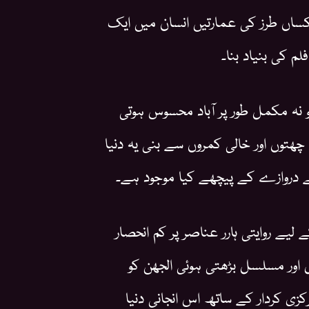
 یکساں طرز کی عمارتیں انسان میں ایک
 کی بنیاد بنا۔
 نہ مکمل طور پر آباد محسوس ہوتی
ی چھتوں اور خالی کمروں سے بنی یہ دنیا
ے دروازے کے پیچھے کیا موجود ہے۔
ے روایتی ہارر عناصر پر کم انحصار
ل اور مسلسل بڑھتی ہوئی الجھن کو
زی کردار کے ساتھ اس انجانی دنیا