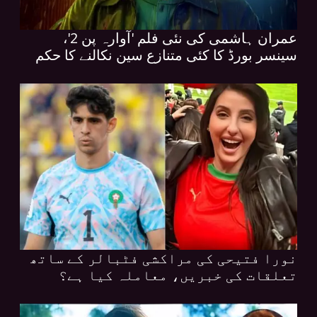
عمران ہاشمی کی نئی فلم 'آوارہ پن 2'،
سینسر بورڈ کا کئی متنازع سین نکالنے کا حکم
نورا فتیحی کی مراکشی فٹبالر کے ساتھ
تعلقات کی خبریں، معاملہ کیا ہے؟