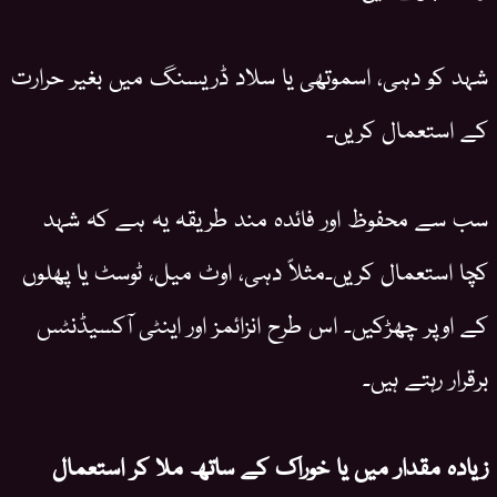
شہد کو دہی، اسموتھی یا سلاد ڈریسنگ میں بغیر حرارت
کے استعمال کریں۔
سب سے محفوظ اور فائدہ مند طریقہ یہ ہے کہ شہد
کچا استعمال کریں۔مثلاً دہی، اوٹ میل، ٹوسٹ یا پھلوں
کے اوپر چھڑکیں۔ اس طرح انزائمز اور اینٹی آکسیڈنٹس
برقرار رہتے ہیں۔
زیادہ مقدار میں یا خوراک کے ساتھ ملا کر استعمال