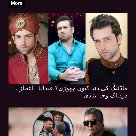
More
ماڈلنگ کی دنیا کیوں چھوڑی؟ عبداللہ اعجاز نے
دردناک وجہ بتادی