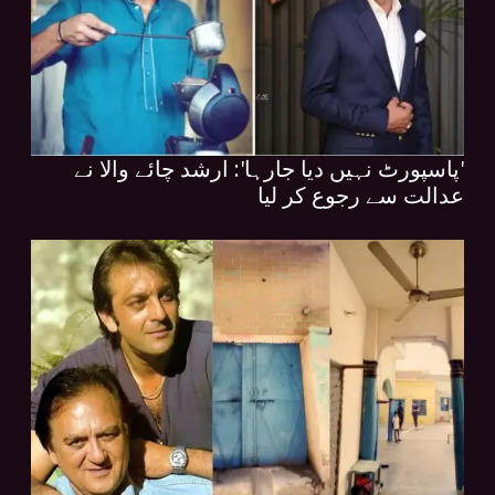
'پاسپورٹ نہیں دیا جارہا': ارشد چائے والا نے
عدالت سے رجوع کر لیا