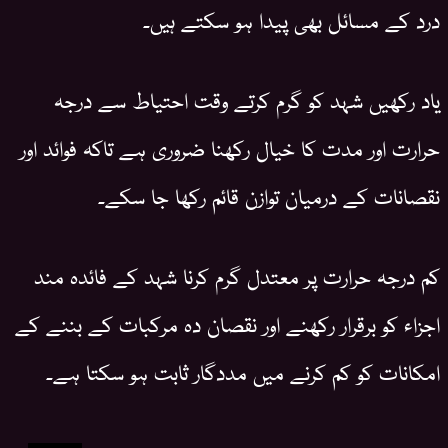
درد کے مسائل بھی پیدا ہو سکتے ہیں۔
یاد رکھیں شہد کو گرم کرتے وقت احتیاط سے درجہ
حرارت اور مدت کا خیال رکھنا ضروری ہے تاکہ فوائد اور
نقصانات کے درمیان توازن قائم رکھا جا سکے۔
کم درجہ حرارت پر معتدل گرم کرنا شہد کے فائدہ مند
اجزاء کو برقرار رکھنے اور نقصان دہ مرکبات کے بننے کے
امکانات کو کم کرنے میں مددگار ثابت ہو سکتا ہے۔