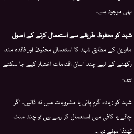
بھی موجود ہے۔
شہد کو محفوظ طریقے سے استعمال کرنے کے اصول
ماہرین کے مطابق شہد کا استعمال محفوظ اور فائدہ مند
رکھنے کے لیے چند آسان اقدامات اختیار کیے جا سکتے
ہیں۔
شہد کو زیادہ گرم پانی یا مشروبات میں نہ ڈالیں۔ اگر
چائے یا کافی میں استعمال کر رہے ہیں تو چند منٹ
ٹھنڈا ہونے دیں۔