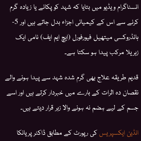
انسٹاگرام ویڈیو میں بتایا کہ شہد کو پکانے یا زیادہ گرم
کرنے سے اس کے کیمیائی اجزاء بدل جاتے ہیں اور 5-
ہائڈروکسی میتھیل فیورفورل (ایچ ایم ایف) نامی ایک
زہریلا مرکب پیدا ہو سکتا ہے۔
قدیم طریقہ علاج بھی گرم شدہ شہد سے پیدا ہونے والے
نقصان دہ اثرات کے بارے میں خبردار کرتے ہیں اور اسے
جسم کے لیے ہضم نہ ہونے والا زہر قرار دیتے ہیں۔
انڈین ایکسپریس
کی رپورٹ کے مطابق ڈاکٹر پریانکا