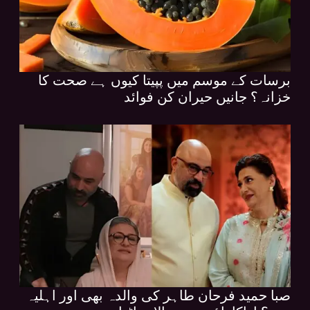
برسات کے موسم میں پپیتا کیوں ہے صحت کا
خزانہ؟ جانیں حیران کن فوائد
صبا حمید فرحان طاہر کی والدہ بھی اور اہلیہ