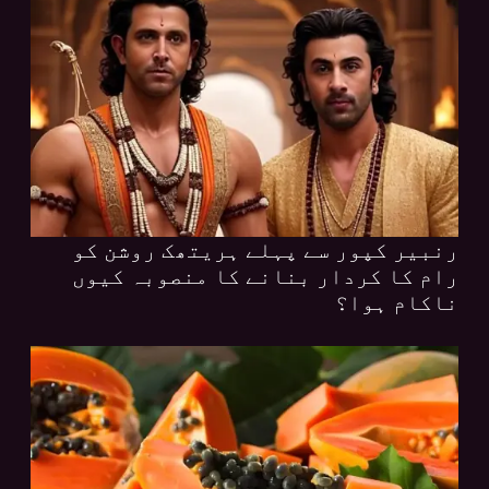
رنبیر کپور سے پہلے ہریتھک روشن کو
رام کا کردار بنانے کا منصوبہ کیوں
ناکام ہوا؟