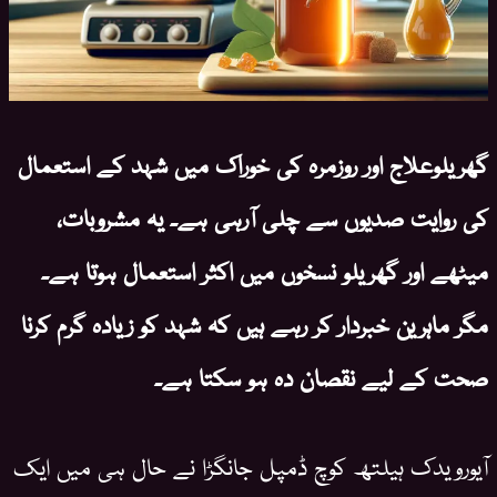
گھریلوعلاج اور روزمرہ کی خوراک میں شہد کے استعمال
کی روایت صدیوں سے چلی آرہی ہے۔ یہ مشروبات،
میٹھے اور گھریلو نسخوں میں اکثر استعمال ہوتا ہے۔
مگر ماہرین خبردار کر رہے ہیں کہ شہد کو زیادہ گرم کرنا
صحت کے لیے نقصان دہ ہو سکتا ہے۔
آیورویدک ہیلتھ کوچ ڈمپل جانگڑا نے حال ہی میں ایک