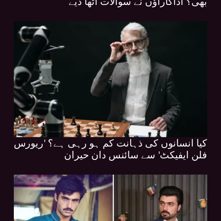
بھی؟ اداکاراؤں نے سوالات اٹھا دیے
کیا انسانوں کی ذہانت کم ہو رہی ہے؟ 'ریورس
فلن ایفیکٹ' سے سائنس دان حیران