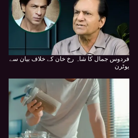
فردوس جمال کا شاہ رخ خان کے خلاف بیان سے
یوٹرن