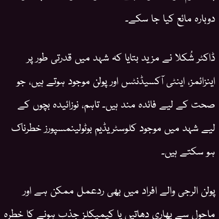
دوبارہ مائع کیا جا سکے۔
ڈاکٹر شُکلا نے مزید بتایا کہ شہد میں قدرتی طور پر
اینزائمز، اینٹی آکسیڈنٹس اور پولن موجود ہوتے ہیں، جو
صحت کے لیے فائدہ مند ہیں۔ تاہم، نوزائیدہ بچوں کے
لیے شہد میں موجود کلوسٹریڈیم بوٹولینمسپورز خطرناک
ہو سکتے ہیں۔
پولن الرجی والے افراد میں بھی ردعمل ممکن ہے اور
ماحول سے بھاری دھاتیں یا کیمیکلز جذب ہونے کا خطرہ