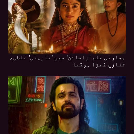
بھارتی فلم 'رامائن' میں 'تاریخی' غلطی،
تنازع کھڑا ہوگیا