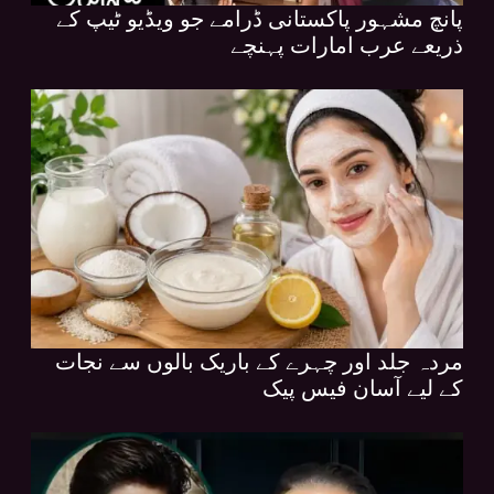
پانچ مشہور پاکستانی ڈرامے جو ویڈیو ٹیپ کے
ذریعے عرب امارات پہنچے
مردہ جلد اور چہرے کے باریک بالوں سے نجات
کے لیے آسان فیس پیک