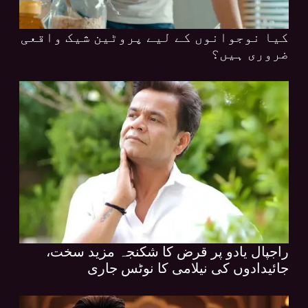
کیا نوجوانوں کے لیے پروٹین شیک واقعی
ضروری ہیں؟
راجپال یادو پر قرض کا شکنجہ مزید سخت،
جائیدادوں کی نیلامی کا نوٹس جاری