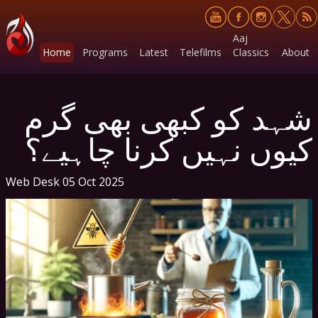
Aaj
Home
Programs
Latest
Telefilms
Classics
About
شہد کو کبھی بھی گرم
کیوں نہیں کرنا چاہیے؟
Web Desk
05 Oct 2025