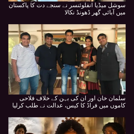
سوشل میڈیا انفلوئنسر نے سنجے دت کا پاکستان
میں آبائی گھر ڈھونڈ نکالا
سلمان خان اور ان کی بہن کے خلاف فلاحی
کاموں میں فراڈ کا کیس، عدالت نے طلب کرلیا