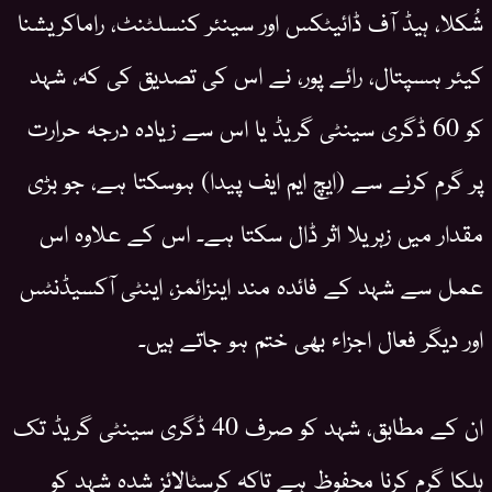
شُکلا، ہیڈ آف ڈائیٹکس اور سینئر کنسلٹنٹ، راماکریشنا
کیئر ہسپتال، رائے پور، نے اس کی تصدیق کی کہ، شہد
کو 60 ڈگری سینٹی گریڈ یا اس سے زیادہ درجہ حرارت
پر گرم کرنے سے (ایچ ایم ایف پیدا) ہوسکتا ہے، جو بڑی
مقدار میں زہریلا اثر ڈال سکتا ہے۔ اس کے علاوہ اس
عمل سے شہد کے فائدہ مند اینزائمز، اینٹی آکسیڈنٹس
اور دیگر فعال اجزاء بھی ختم ہو جاتے ہیں۔
ان کے مطابق، شہد کو صرف 40 ڈگری سینٹی گریڈ تک
ہلکا گرم کرنا محفوظ ہے تاکہ کرسٹالائز شدہ شہد کو