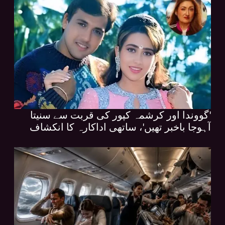
'گووندا اور کرشمہ کپور کی قربت سے سنیتا
آہوجا باخبر تھیں'، ساتھی اداکارہ کا انکشاف