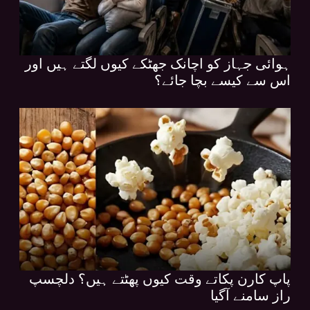
ہوائی جہاز کو اچانک جھٹکے کیوں لگتے ہیں اور
اس سے کیسے بچا جائے؟
پاپ کارن پکاتے وقت کیوں پھٹتے ہیں؟ دلچسپ
راز سامنے آگیا