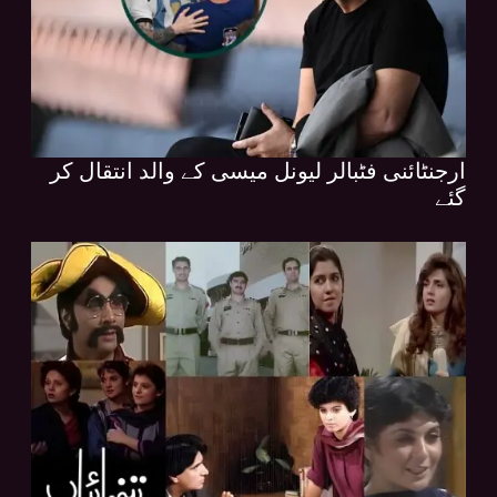
ارجنٹائنی فٹبالر لیونل میسی کے والد انتقال کر
گئے