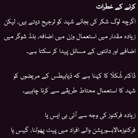
کرنے کے خطرات
اگرچہ لوگ شکر کی بجائے شہد کو ترجیح دیتے ہیں، لیکن
زیادہ مقدار میں استعمال وزن میں اضافہ، بلڈ شوگر میں
اضافے اور دانتوں کے مسائل پیدا کر سکتا ہے۔
ڈاکٹر شُکلّا کا کہنا ہے کہ ذیابیطس کے مریضوں کو
شہد کا استعمال محتاط طریقے سے کرنا چاہیے۔
زیادہ فرکٹوز کی وجہ سے آئی بی ایس یا
فرکٹوزمالابسورپشن والے افراد میں پیٹ پھولنا، گیس یا