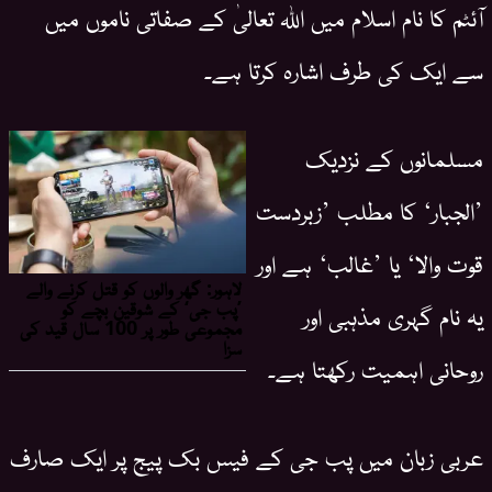
آئٹم کا نام اسلام میں اللہ تعالیٰ کے صفاتی ناموں میں
سے ایک کی طرف اشارہ کرتا ہے۔
مسلمانوں کے نزدیک
’الجبار‘ کا مطلب ’زبردست
قوت والا‘ یا ’غالب‘ ہے اور
یہ نام گہری مذہبی اور
روحانی اہمیت رکھتا ہے۔
عربی زبان میں پب جی کے فیس بک پیج پر ایک صارف