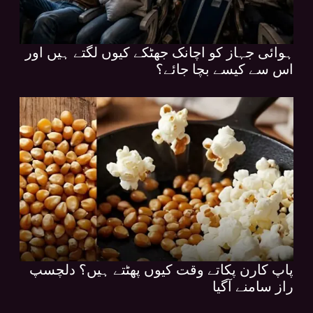
ہوائی جہاز کو اچانک جھٹکے کیوں لگتے ہیں اور
اس سے کیسے بچا جائے؟
پاپ کارن پکاتے وقت کیوں پھٹتے ہیں؟ دلچسپ
راز سامنے آگیا