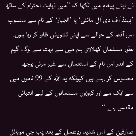
نے اپنے پیغام میں لکھا کہ ”میں نہایت احترام کے ساتھ
’ہینڈ آف دی آل مائٹی‘ یا ’الجبار‘ کے نام سے منسوب
اس آئٹم کے حوالے سے اپنی تشویش ظاہر کر رہا ہوں۔
بطور مسلمان کھلاڑی ہم میں سے بہت سے لوگ گیم
کے اندر اس نام کے استعمال سے غیر مرئی بوجھ
محسوس کر رہے ہیں کیونکہ یہ اللہ کے 99 ناموں میں
سے ایک ہے اور کروڑوں مسلمانوں کے لیے انتہائی
مقدس ہے۔“
صارفین کے اس شدید ردِعمل کے بعد پب جی موبائل