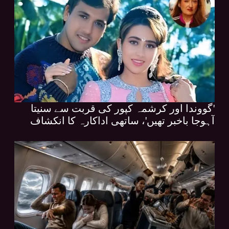
'گووندا اور کرشمہ کپور کی قربت سے سنیتا
آہوجا باخبر تھیں'، ساتھی اداکارہ کا انکشاف