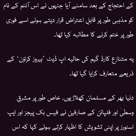
کے احتجاج کے بعد سامنے آیا جنہوں نے اس آئٹم کے نام
کو مذہبی طور پر قابلِ اعتراض قرار دیتے ہوئے اسے فوری
طور پر ختم کرنے کا مطالبہ کیا تھا۔
یہ متنازع کارڈ گیم کی حالیہ اپ ڈیٹ ’ہیروز کراؤن‘ کے
ذریعے متعارف کرایا گیا تھا۔
دنیا بھر کے مسلمان کھلاڑیوں، خاص طور پر مشرقِ
وسطیٰ اور فلپائن کے صارفین نے فیس بک پیجز اور ایپ
اسٹورز پر اپنی تشویش کا اظہار کرتے ہوئے کہا کہ اس