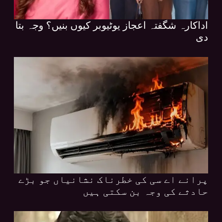
اداکارہ شگفتہ اعجاز یوٹیوبر کیوں بنیں؟ وجہ بتا
دی
پرانے اے سی کی خطرناک نشانیاں جو بڑے
حادثے کی وجہ بن سکتی ہیں