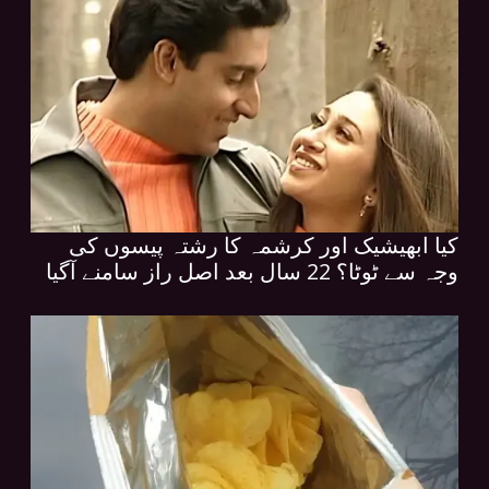
کیا ابھیشیک اور کرشمہ کا رشتہ پیسوں کی
وجہ سے ٹوٹا؟ 22 سال بعد اصل راز سامنے آگیا