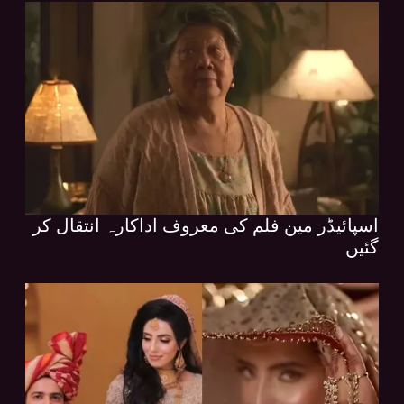
اسپائیڈر مین فلم کی معروف اداکارہ انتقال کر
گئیں