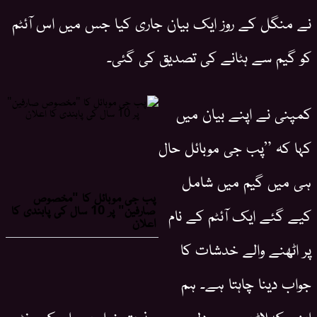
نے منگل کے روز ایک بیان جاری کیا جس میں اس آئٹم
کو گیم سے ہٹانے کی تصدیق کی گئی۔
کمپنی نے اپنے بیان میں
کہا کہ ”پب جی موبائل حال
ہی میں گیم میں شامل
کیے گئے ایک آئٹم کے نام
پر اٹھنے والے خدشات کا
جواب دینا چاہتا ہے۔ ہم
اپنے کھلاڑیوں سے دل سے معذرت خواہ ہیں اور کمیونٹی