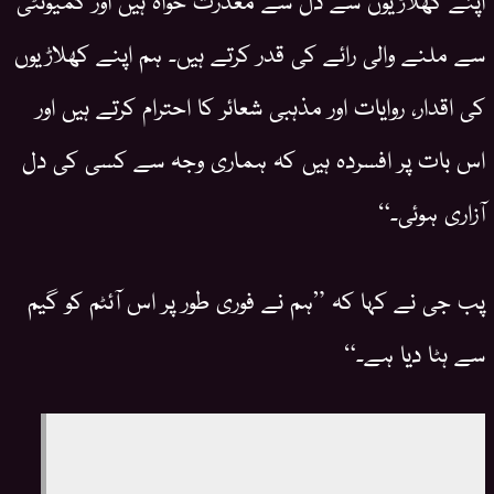
سے ملنے والی رائے کی قدر کرتے ہیں۔ ہم اپنے کھلاڑیوں
کی اقدار، روایات اور مذہبی شعائر کا احترام کرتے ہیں اور
اس بات پر افسردہ ہیں کہ ہماری وجہ سے کسی کی دل
آزاری ہوئی۔“
پب جی نے کہا کہ ”ہم نے فوری طور پر اس آئٹم کو گیم
سے ہٹا دیا ہے۔“