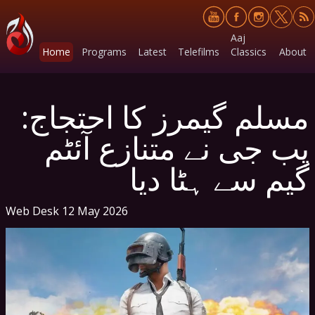
Aaj
Home
Programs
Latest
Telefilms
Classics
About
مسلم گیمرز کا احتجاج:
پب جی نے متنازع آئٹم
گیم سے ہٹا دیا
Web Desk
12 May 2026