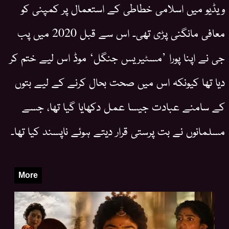
ویڈیو میں اسلامی خطاطی کے استعمال پر کمپنی کو
معافی مانگنی پڑی تھی۔ اس سے قبل 2020 میں پب
جی نے اپنا پورا ’مسٹیریس جنگل‘ موڈ اس لیے ختم کر
دیا تھا کیونکہ اس میں صحت بحال کرنے کے لیے بتوں
کے سامنے عبادت جیسا عمل دکھایا گیا تھا، جسے
مسلمانوں نے بت پرستی قرار دیتے ہوئے ناپسند کیا تھا۔
More