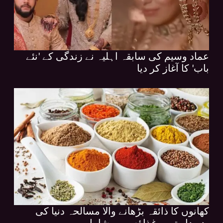
عماد وسیم کی سابقہ اہلیہ نے زندگی کے 'نئے
باب' کا آغاز کر دیا
کھانوں کا ذائقہ بڑھانے والا مسالحہ دنیا کی
بدبودار ترین غذاؤں میں شامل