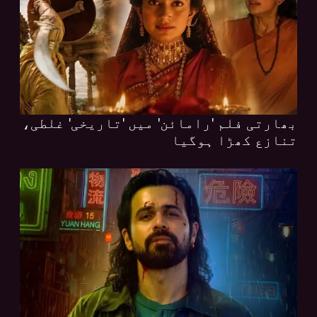
بھارتی فلم 'رامائن' میں 'تاریخی' غلطی،
تنازع کھڑا ہوگیا