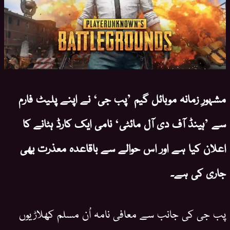
مشہورِ زمانہ موبائل گیم ’پب جی‘ نے اپنے پلیٹ فارم
سے ’ہینڈ آف دی آل مائٹی‘ نامی ایک کارڈ ہٹانے کا
اعلان کیا ہے اور اس حوالے سے باقاعدہ معذرت بھی
جاری کی ہے۔
پب جی کی جانب سے معافی نامہ اُن مسلم کھلاڑیوں