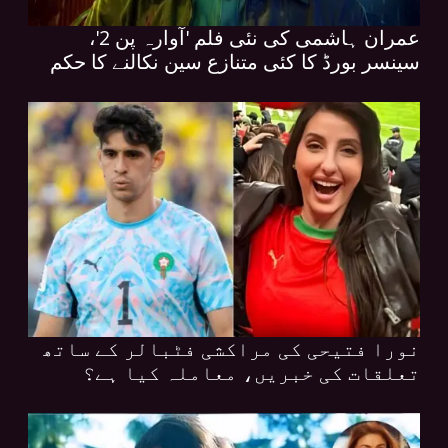
عمران ہاشمی کی نئی فلم 'آوارہ پن 2'،
سینسر بورڈ کا کئی متنازع سین نکالنے کا حکم
نورا فتیحی کی مراکشی فٹبالر کے ساتھ
تعلقات کی خبریں، معاملہ کیا ہے؟