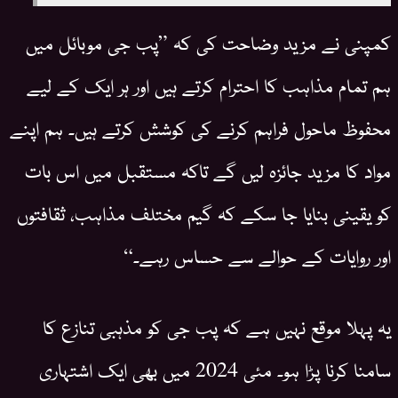
کمپنی نے مزید وضاحت کی کہ ”پب جی موبائل میں
ہم تمام مذاہب کا احترام کرتے ہیں اور ہر ایک کے لیے
محفوظ ماحول فراہم کرنے کی کوشش کرتے ہیں۔ ہم اپنے
مواد کا مزید جائزہ لیں گے تاکہ مستقبل میں اس بات
کو یقینی بنایا جا سکے کہ گیم مختلف مذاہب، ثقافتوں
اور روایات کے حوالے سے حساس رہے۔“
یہ پہلا موقع نہیں ہے کہ پب جی کو مذہبی تنازع کا
سامنا کرنا پڑا ہو۔ مئی 2024 میں بھی ایک اشتہاری