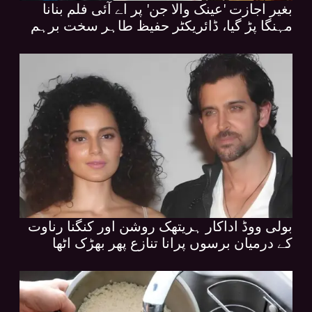
بغیر اجازت 'عینک والا جن' پر اے آئی فلم بنانا
مہنگا پڑ گیا، ڈائریکٹر حفیظ طاہر سخت برہم
بولی ووڈ اداکار ہریتھک روشن اور کنگنا رناوت
کے درمیان برسوں پرانا تنازع پھر بھڑک اٹھا