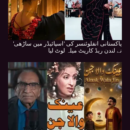
پاکستانی انفلوئنسر کی 'اسپائیڈر مین ساڑھی'
نے لندن ریڈ کارپٹ میلہ لوٹ لیا