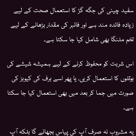
سفید چینی کی جگہ گڑ کا استعمال صحت کے لیے
زیادہ فائدہ مند ہے اور فائبر کی مقدار بڑھانے کے لیے
تخم ملنگا بھی شامل کیا جا سکتا ہے۔
اس شربت کو محفوظ کرنے کے لیے ہمیشہ شیشے کی
بوتلوں کا استعمال کریں، یا پھر اسے برف کی کیوبز کی
صورت میں جما کر بعد میں بھی استعمال کیا جا سکتا
ہے۔
یہ مشروب نہ صرف آپ کی پیاس بجھائے گا بلکہ آپ