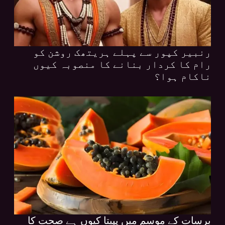
رنبیر کپور سے پہلے ہریتھک روشن کو
رام کا کردار بنانے کا منصوبہ کیوں
ناکام ہوا؟
برسات کے موسم میں پپیتا کیوں ہے صحت کا