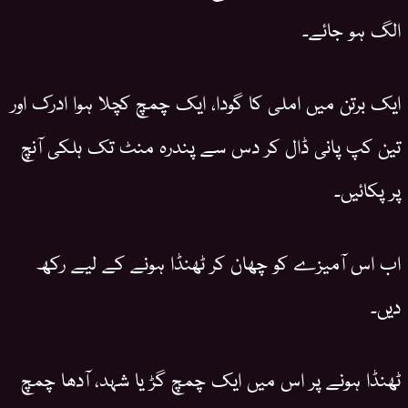
الگ ہو جائے۔
ایک برتن میں املی کا گودا، ایک چمچ کچلا ہوا ادرک اور
تین کپ پانی ڈال کر دس سے پندرہ منٹ تک ہلکی آنچ
پر پکائیں۔
اب اس آمیزے کو چھان کر ٹھنڈا ہونے کے لیے رکھ
دیں۔
ٹھنڈا ہونے پر اس میں ایک چمچ گڑ یا شہد، آدھا چمچ