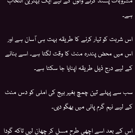
ہے۔
اس شربت کو تیار کرنے کا طریقہ بہت ہی آسان ہے اور
اس میں محض پندرہ منٹ کا وقت لگتا ہے۔ اسے بنانے
کے لیے درج ذیل طریقہ اپنایا جا سکتا ہے۔
سب سے پہلے تین چمچ بغیر بیج کی املی کو دس منٹ
کے لیے نیم گرم پانی میں بھگو دیں۔
اس کے بعد اسے اچھی طرح مسل کر چھان لیں تاکہ گودا