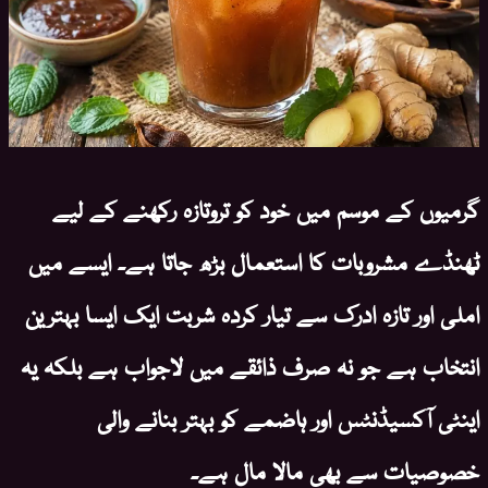
گرمیوں کے موسم میں خود کو تروتازہ رکھنے کے لیے
ٹھنڈے مشروبات کا استعمال بڑھ جاتا ہے۔ ایسے میں
املی اور تازہ ادرک سے تیار کردہ شربت ایک ایسا بہترین
انتخاب ہے جو نہ صرف ذائقے میں لاجواب ہے بلکہ یہ
اینٹی آکسیڈنٹس اور ہاضمے کو بہتر بنانے والی
خصوصیات سے بھی مالا مال ہے۔