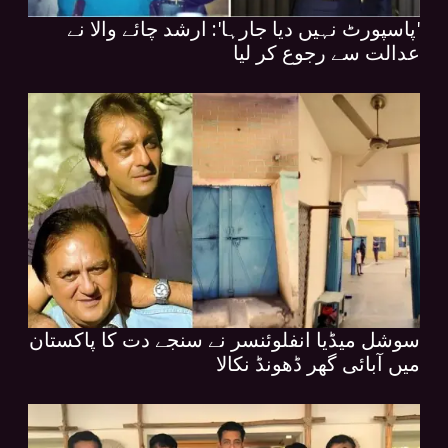
'پاسپورٹ نہیں دیا جارہا': ارشد چائے والا نے
عدالت سے رجوع کر لیا
سوشل میڈیا انفلوئنسر نے سنجے دت کا پاکستان
میں آبائی گھر ڈھونڈ نکالا