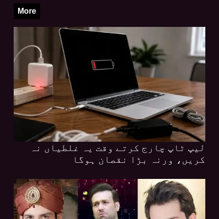
More
لیپ ٹاپ چارج کرتے وقت یہ غلطیاں نہ
کریں، ورنہ بڑا نقصان ہوگا