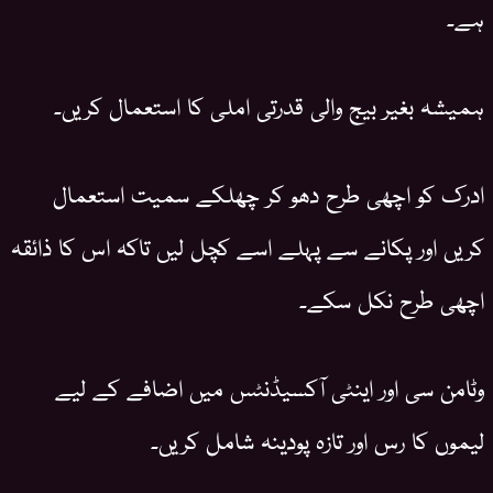
ہے۔
ہمیشہ بغیر بیج والی قدرتی املی کا استعمال کریں۔
ادرک کو اچھی طرح دھو کر چھلکے سمیت استعمال
کریں اور پکانے سے پہلے اسے کچل لیں تاکہ اس کا ذائقہ
اچھی طرح نکل سکے۔
وٹامن سی اور اینٹی آکسیڈنٹس میں اضافے کے لیے
لیموں کا رس اور تازہ پودینہ شامل کریں۔