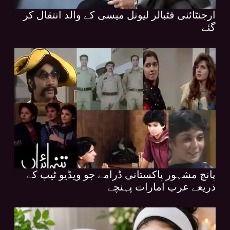
ارجنٹائنی فٹبالر لیونل میسی کے والد انتقال کر
گئے
پانچ مشہور پاکستانی ڈرامے جو ویڈیو ٹیپ کے
ذریعے عرب امارات پہنچے