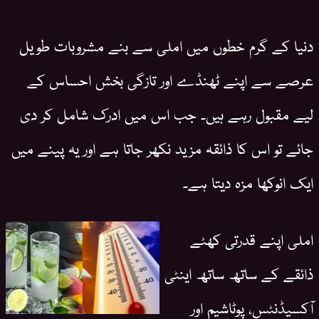
دنیا کے گرم خطوں میں املی سے بنے مشروبات طویل
عرصے سے اپنے ٹھنڈے اور تازگی بخش احساس کے
لیے مقبول رہے ہیں۔ جب اس میں ادرک شامل کر دی
جائے تو اس کا ذائقہ مزید نکھر جاتا ہے اور یہ پینے میں
ایک انوکھا مزہ دیتا ہے۔
املی اپنے قدرتی کھٹے
ذائقے کے ساتھ ساتھ اینٹی
آکسیڈنٹس، پوٹاشیم اور