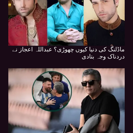
ماڈلنگ کی دنیا کیوں چھوڑی؟ عبداللہ اعجاز نے
دردناک وجہ بتادی