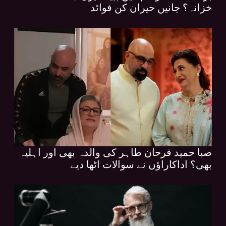
خزانہ؟ جانیں حیران کن فوائد
صبا حمید فرحان طاہر کی والدہ بھی اور اہلیہ
بھی؟ اداکاراؤں نے سوالات اٹھا دیے