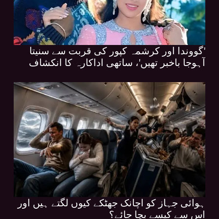
'گووندا اور کرشمہ کپور کی قربت سے سنیتا
آہوجا باخبر تھیں'، ساتھی اداکارہ کا انکشاف
ہوائی جہاز کو اچانک جھٹکے کیوں لگتے ہیں اور
اس سے کیسے بچا جائے؟