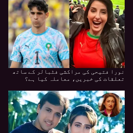
نورا فتیحی کی مراکشی فٹبالر کے ساتھ
تعلقات کی خبریں، معاملہ کیا ہے؟