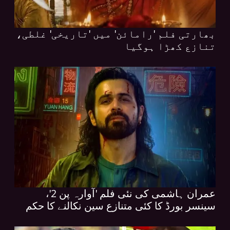
بھارتی فلم 'رامائن' میں 'تاریخی' غلطی،
تنازع کھڑا ہوگیا
عمران ہاشمی کی نئی فلم 'آوارہ پن 2'،
سینسر بورڈ کا کئی متنازع سین نکالنے کا حکم