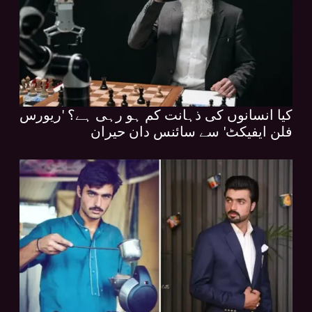
کیا انسانوں کی ذہانت کم ہو رہی ہے؟ 'ریورس
فلن ایفیکٹ' سے سائنس دان حیران