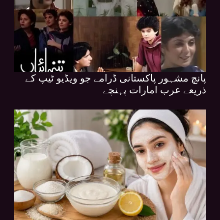
پانچ مشہور پاکستانی ڈرامے جو ویڈیو ٹیپ کے
ذریعے عرب امارات پہنچے