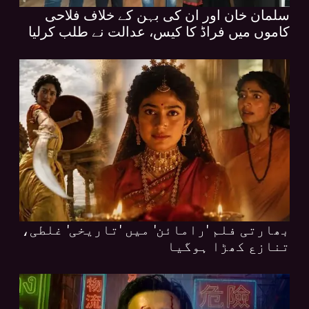
سلمان خان اور ان کی بہن کے خلاف فلاحی
کاموں میں فراڈ کا کیس، عدالت نے طلب کرلیا
بھارتی فلم 'رامائن' میں 'تاریخی' غلطی،
تنازع کھڑا ہوگیا