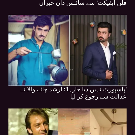
فلن ایفیکٹ' سے سائنس دان حیران
'پاسپورٹ نہیں دیا جارہا': ارشد چائے والا نے
عدالت سے رجوع کر لیا