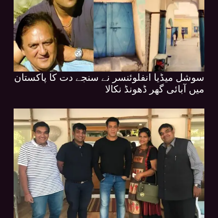
سوشل میڈیا انفلوئنسر نے سنجے دت کا پاکستان
میں آبائی گھر ڈھونڈ نکالا