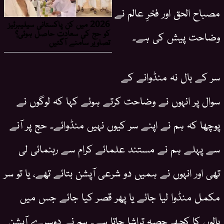
مصباح الحق اور فخرِ عالم نے
وضاحت پیش کی ہے۔
سر کے بال نہ منڈوانے کے
سوال پر انہوں نے وضاحت کرتے ہوئے کہا کہ لوگوں نے
پوچھا کہ ہم نے اپنے سر کیوں نہیں منڈوائے۔ حج پر آنے
سے پہلے ہم نے مستند علمائے کرام سے رہنمائی لی
تھی اور انہوں نے ہمیں دو شرعی آپشن بتائے تھے، یا تو سر
مکمل منڈوا لیا جائے یا پھر قصر کیا جائے جس میں
بالوں کا کچھ حصہ تراشا جاتا ہے۔ ہم نے دوسرے آپشن