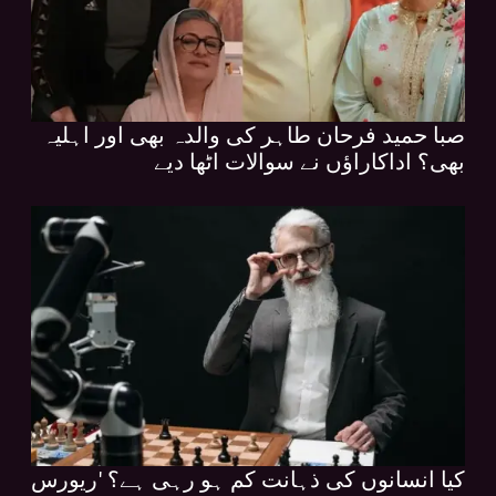
صبا حمید فرحان طاہر کی والدہ بھی اور اہلیہ
بھی؟ اداکاراؤں نے سوالات اٹھا دیے
کیا انسانوں کی ذہانت کم ہو رہی ہے؟ 'ریورس