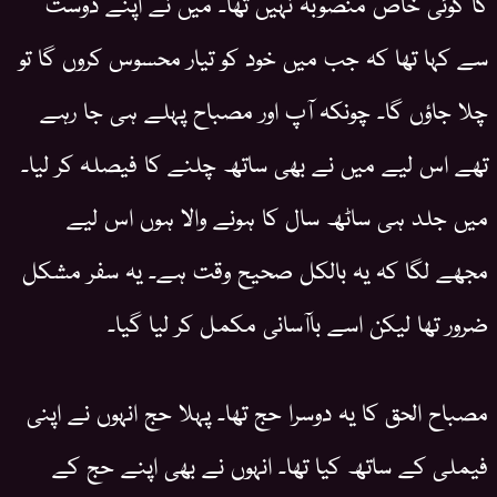
کا کوئی خاص منصوبہ نہیں تھا۔ میں نے اپنے دوست
سے کہا تھا کہ جب میں خود کو تیار محسوس کروں گا تو
چلا جاؤں گا۔ چونکہ آپ اور مصباح پہلے ہی جا رہے
تھے اس لیے میں نے بھی ساتھ چلنے کا فیصلہ کر لیا۔
میں جلد ہی ساٹھ سال کا ہونے والا ہوں اس لیے
مجھے لگا کہ یہ بالکل صحیح وقت ہے۔ یہ سفر مشکل
ضرور تھا لیکن اسے باآسانی مکمل کر لیا گیا۔
مصباح الحق کا یہ دوسرا حج تھا۔ پہلا حج انہوں نے اپنی
فیملی کے ساتھ کیا تھا۔ انہوں نے بھی اپنے حج کے