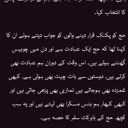
کا انتخاب کیا۔
حج کو پکنک قرار دینے والوں کو جواب دیتے ہوئے ان کا
کہنا تھا کہ حج ایک عبادت ہے اور دن میں چوبیس
گھنٹے ہوتے ہیں۔ اس وقت کے دوران ہم عبادت بھی
کرتے ہیں، دوستوں سے بات چیت بھی ہوتی ہے، کبھی
غمزدہ بھی ہوجاتے ہیں نمازیں بھی پڑھی جاتی ہیں اور
کبھی کبھار ہم ہنس مسکرا بھی لیتے ہیں اور یہ سب
کچھ حج کے بابرکت سفر کا حصہ ہے۔