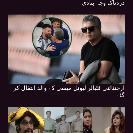
دردناک وجہ بتادی
ارجنٹائنی فٹبالر لیونل میسی کے والد انتقال کر
گئے