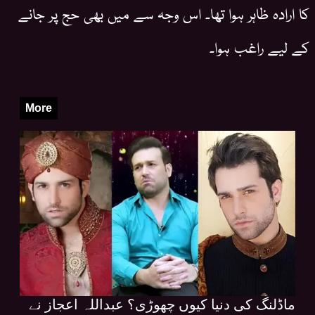
کا ارادہ ظاہر ہوا تھا۔ اس وجہ سے میں بھی حج پر جانے
کے لیے راغب ہوا۔
More
ماڈلنگ کی دنیا کیوں چھوڑی؟ عبداللہ اعجاز نے