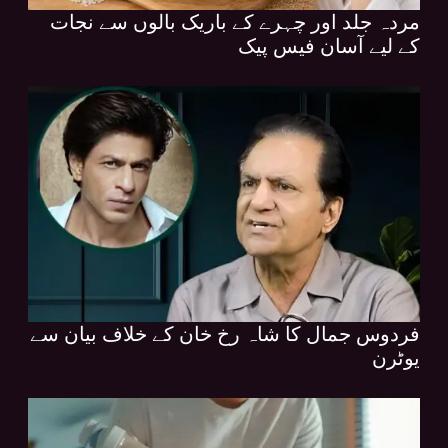
مردہ جلد اور چہرے کے باریک بالوں سے نجات
کے لیے آسان فیس پیک
فردوس جمال کا شاہ رخ خان کے خلاف بیان سے
یوٹرن