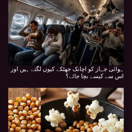
ہوائی جہاز کو اچانک جھٹکے کیوں لگتے ہیں اور
اس سے کیسے بچا جائے؟