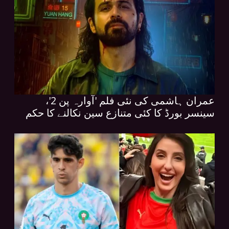
عمران ہاشمی کی نئی فلم 'آوارہ پن 2'،
سینسر بورڈ کا کئی متنازع سین نکالنے کا حکم