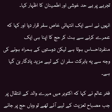
تجربے پر بے حد خوشی اور اطمینان کا اظہار کیا۔
انہوں نے اسے ایک انتہائی خاص سفر قرار دیا اور کہا کہ
عمرے کرنے سے ہٹ کر حج کا اپنا ہی ایک
منفرداحساس ہوتا ہے لیکن دوستوں کے ہمراہ ہونے کی
وجہ سے یہ بابرکت سفر ان کے لیے مزید یادگار بن گیا
ہے۔
فخر عالم نے کہا کہ اکتوبر میں میرے والد کے انتقال پر
جب مصباح تعزیت کے لیے آئے تھے تو وہاں حج پر جانے