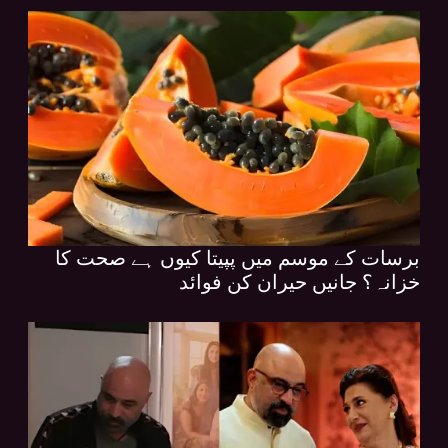
برسات کے موسم میں پپیتا کیوں ہے صحت کا
خزانہ؟ جانیں حیران کن فوائد