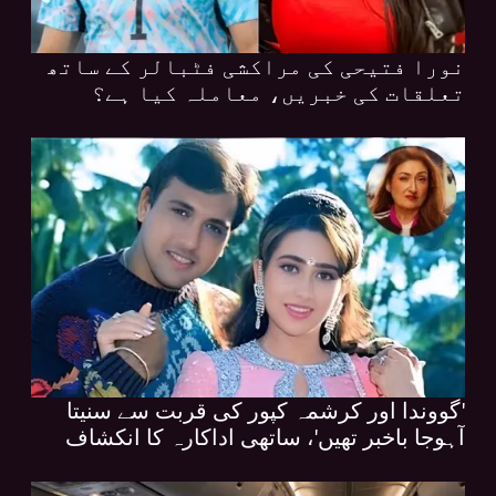
نورا فتیحی کی مراکشی فٹبالر کے ساتھ
تعلقات کی خبریں، معاملہ کیا ہے؟
'گووندا اور کرشمہ کپور کی قربت سے سنیتا
آہوجا باخبر تھیں'، ساتھی اداکارہ کا انکشاف