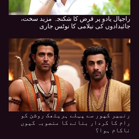
راجپال یادو پر قرض کا شکنجہ مزید سخت،
جائیدادوں کی نیلامی کا نوٹس جاری
رنبیر کپور سے پہلے ہریتھک روشن کو
رام کا کردار بنانے کا منصوبہ کیوں
ناکام ہوا؟