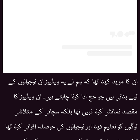
ان کا مزید کہنا تھا کہ ہم نے یہ ویڈیوز ان نوجوانوں کے
لیے بنائی ہیں جو حج ادا کرنا چاہتے ہیں۔ ان ویڈیوز کا
مقصد نمائش کرنا نہیں تھا بلکہ سچائی کے متلاشی
لوگوں کو تعلیم دینا اور نوجوانوں کی حوصلہ افزائی کرنا تھا