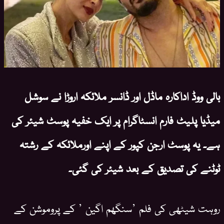
بالی ووڈ اداکارہ ماڈل اور ڈانسر ملائکہ اروڑا نے سوشل
میڈیا پلیٹ فارم انسٹاگرام پر ایک خفیہ پوسٹ شیئر کی
ہے۔ یہ پوسٹ ارجن کپور کے اپنے اورملائکہ کے رشتہ
ٹوٹنے کی تصدیق کے بعد شیئر کی گئی۔
روہت شیٹھی کی فلم ’سنگھم اگین ’ کے پروموشن کے