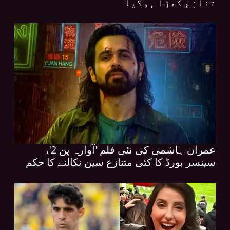
تنازع کھڑا ہوگیا
عمران ہاشمی کی نئی فلم 'آوارہ پن 2'،
سینسر بورڈ کا کئی متنازع سین نکالنے کا حکم