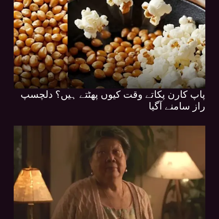
پاپ کارن پکاتے وقت کیوں پھٹتے ہیں؟ دلچسپ
راز سامنے آگیا