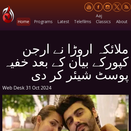
Aaj
Home
Programs
Latest
Telefilms
Classics
About
ملائکہ اروڑا نے ارجن
کپورکے بیان کے بعد خفیہ
پوسٹ شیئر کر دی
Web Desk
31 Oct 2024