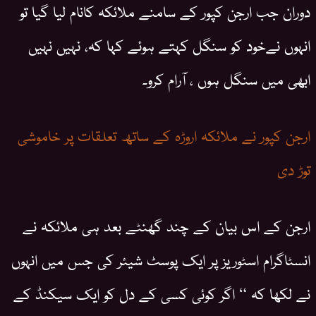
دوران جب ارجن کپور کے سامنے ملائکہ کانام لیا گیا تو
انہوں نےخود کو سنگل کہتے ہوئے کہا کہ، نہیں نہیں
ابھی میں سنگل ہوں ، آرام کرو۔
ارجن کپور نے ملائکہ اروڑہ کے ساتھ تعلقات پر خاموشی
توڑ دی
ارجن کے اس بیان کے چند گھنٹے بعد ہی ملائکہ نے
انسٹاگرام اسٹوریز پر ایک پوسٹ شیئر کی جس میں انہوں
نے لکھا کہ “ اگر کوئی کسی کے دل کو ایک سیکنڈ کے