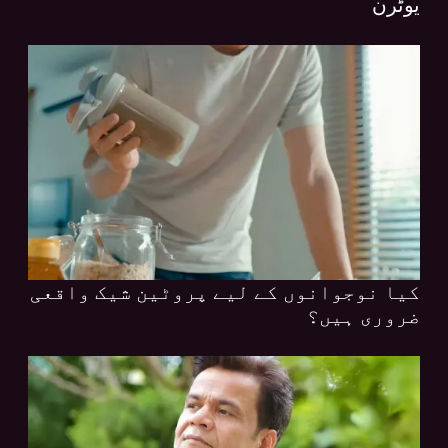
یوٹرن
کیا نوجوانوں کے لیے پروٹین شیک واقعی
ضروری ہیں؟