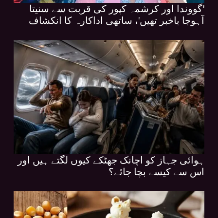
'گووندا اور کرشمہ کپور کی قربت سے سنیتا
آہوجا باخبر تھیں'، ساتھی اداکارہ کا انکشاف
ہوائی جہاز کو اچانک جھٹکے کیوں لگتے ہیں اور
اس سے کیسے بچا جائے؟