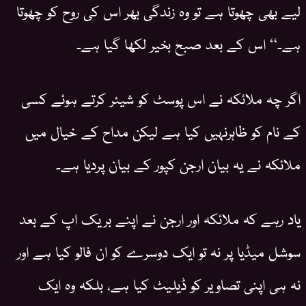
لیے بھی چھوتا ہے تو وہ زندگی بھر اس کی روح کو چھوتا
ہے۔“ اس کے بعد صبح بخیر لکھا گیا ہے۔
اگر چہ ملائکہ نے اس پوسٹ کو شیئر کرتے ہوئے کسی
کے نام کو ظاہرنہیں کیا ہے لیکن مداح کے خیال میں
ملائکہ نے یہ بیان ارجن کپور کے بیان پردیا ہے۔
یاد رہے کہ ملائکہ اور ارجن نے اپنے بریک اپ کے بعد
سوشل میڈیا پر نہ تو ایک دوسرے کو ان فالو کیا ہے اور
نہ ہی اپنی تصاویر کو ڈیلیٹ کیا ہے، بلکہ وہ ایک