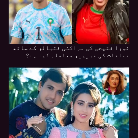
نورا فتیحی کی مراکشی فٹبالر کے ساتھ
تعلقات کی خبریں، معاملہ کیا ہے؟