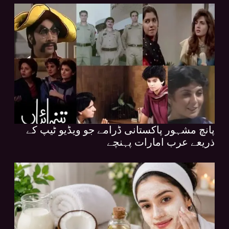
پانچ مشہور پاکستانی ڈرامے جو ویڈیو ٹیپ کے
ذریعے عرب امارات پہنچے