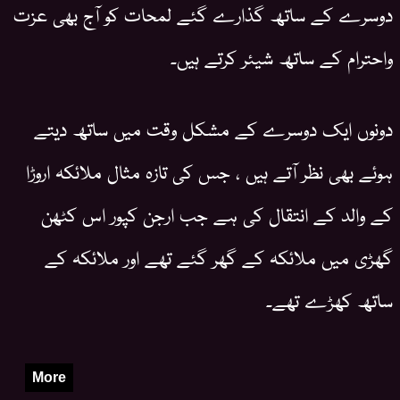
دوسرے کے ساتھ گذارے گئے لمحات کو آج بھی عزت
واحترام کے ساتھ شیئر کرتے ہیں۔
دونوں ایک دوسرے کے مشکل وقت میں ساتھ دیتے
ہوئے بھی نظر آتے ہیں ، جس کی تازہ مثال ملائکہ اروڑا
کے والد کے انتقال کی ہے جب ارجن کپور اس کٹھن
گھڑی میں ملائکہ کے گھر گئے تھے اور ملائکہ کے
ساتھ کھڑے تھے۔
More