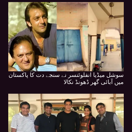
سوشل میڈیا انفلوئنسر نے سنجے دت کا پاکستان
میں آبائی گھر ڈھونڈ نکالا