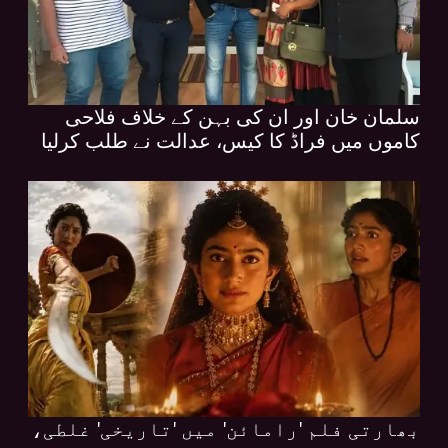
سلمان خان اور ان کی بہن کے خلاف فلاحی
کاموں میں فراڈ کا کیس، عدالت نے طلب کرلیا
بھارتی فلم 'رامائن' میں 'تاریخی' غلطی،