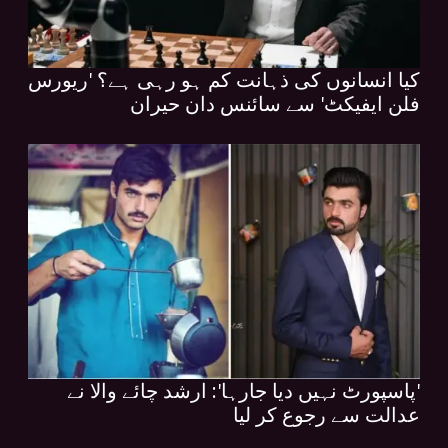
کیا انسانوں کی ذہانت کم ہو رہی ہے؟ 'ریورس
فلن ایفیکٹ' سے سائنس دان حیران
'پاسپورٹ نہیں دیا جارہا': ارشد چائے والا نے
عدالت سے رجوع کر لیا