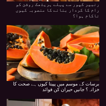
رنبیر کپور سے پہلے ہریتھک روشن کو
رام کا کردار بنانے کا منصوبہ کیوں
ناکام ہوا؟
برسات کے موسم میں پپیتا کیوں ہے صحت کا
خزانہ؟ جانیں حیران کن فوائد