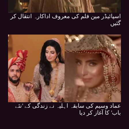
اسپائیڈر مین فلم کی معروف اداکارہ انتقال کر
گئیں
عماد وسیم کی سابقہ اہلیہ نے زندگی کے 'نئے
باب' کا آغاز کر دیا