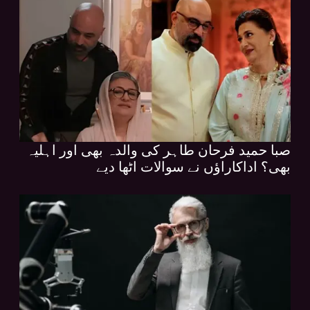
صبا حمید فرحان طاہر کی والدہ بھی اور اہلیہ
بھی؟ اداکاراؤں نے سوالات اٹھا دیے